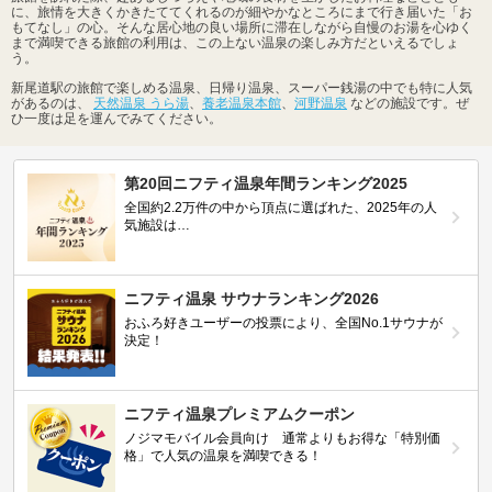
に、旅情を大きくかきたててくれるのが細やかなところにまで行き届いた「お
もてなし」の心。そんな居心地の良い場所に滞在しながら自慢のお湯を心ゆく
まで満喫できる旅館の利用は、この上ない温泉の楽しみ方だといえるでしょ
う。
新尾道駅の旅館で楽しめる温泉、日帰り温泉、スーパー銭湯の中でも特に人気
があるのは、
天然温泉 うら湯
、
養老温泉本館
、
河野温泉
などの施設です。ぜ
ひ一度は足を運んでみてください。
第20回ニフティ温泉年間ランキング2025
全国約2.2万件の中から頂点に選ばれた、2025年の人
気施設は…
ニフティ温泉 サウナランキング2026
おふろ好きユーザーの投票により、全国No.1サウナが
決定！
ニフティ温泉プレミアムクーポン
ノジマモバイル会員向け 通常よりもお得な「特別価
格」で人気の温泉を満喫できる！