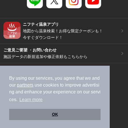
ニフティ温泉アプリ
地図から温泉検索！お得な限定クーポンも！
今すぐダウンロード！
ご意見ご要望 ・お問い合わせ
施設データの新規追加や修正依頼もこちらから
スマートフォン
/
PC
加盟店募集（資料請求）
広告出稿のご案内
By using our services, you agree that we and
our
partners
use cookies to improve advertisi
利用規約
ライフスタイルMEMBERS+規約
ng and enhance your experience on our servi
特定商取引法に基づく表記
ヘルプ
採用情報
ces.
Learn more
運営会社
個人情報保護ポリシー
©NIFTY Lifestyle Co., Ltd.
OK