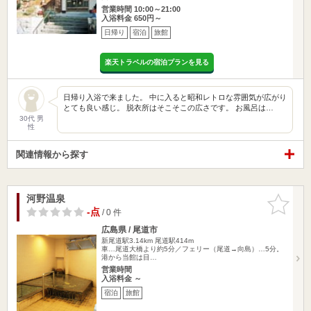
営業時間 10:00～21:00
入浴料金 650円～
日帰り
宿泊
旅館
楽天トラベルの宿泊プランを見る
日帰り入浴で来ました。 中に入ると昭和レトロな雰囲気が広がり
とても良い感じ。 脱衣所はそこそこの広さです。 お風呂は…
30代 男
性
関連情報から探す
河野温泉
お気に入
りに追加
-点
/ 0 件
広島県 / 尾道市
新尾道駅3.14km
尾道駅414m
車…尾道大橋より約5分／フェリー（尾道→向島）…5分。
港から当館は目…
営業時間
入浴料金 ～
宿泊
旅館