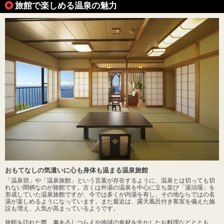
旅館で楽しめる温泉の魅力
おもてなしの気遣いに心も身体も温まる温泉旅館
「温泉宿」や「温泉旅館」という言葉が存在するように、温泉とは切っても切
れない間柄なのが旅館です。古くは外湯の温泉を中心に立ち並び「湯治場」を
形成していた温泉旅館ですが、今では多くが内湯を有し、その地ならではの名
湯が楽しめるようになっています。また最近は、露天風呂付き客室を備えた施
設も増え、人気が高まっているようです。
旅館を訪れた際、趣あるしつらえや地域の食材を生かしたお料理などととも