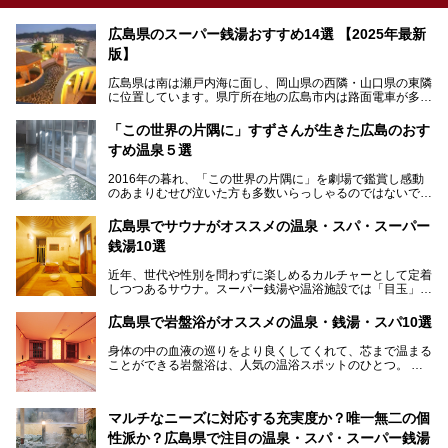
広島県のスーパー銭湯おすすめ14選 【2025年最新
版】
広島県は南は瀬戸内海に面し、岡山県の西隣・山口県の東隣
に位置しています。県庁所在地の広島市内は路面電車が多数
走る風景でも知られています。
厳島神社と原爆ドームの2つの世界文化遺産があり、年間を
「この世界の片隅に」すずさんが生きた広島のおす
通して多数の観光客が訪れます。工業都市として栄えた呉市
すめ温泉５選
や、坂の町・尾道市など、ゆっくり訪れたい町や観光スポッ
トがいっぱいの魅力的な県です。全国生産量1位のかきやレ
2016年の暮れ、「この世界の片隅に」を劇場で鑑賞し感動
モン、全国にファンが多い広島風お好み焼きなどのグルメも
のあまりむせび泣いた方も多数いらっしゃるのではないでし
充実。
ょうか。
温泉施設も多彩です。今回は、広島県でおすすめのスーパー
あの夏のヒロシマを生きた主人公すずさんの笑顔が、今もど
銭湯をご紹介します。
広島県でサウナがオススメの温泉・スパ・スーパー
こかに輝きつづけていることをふと思い浮かべます。
銭湯10選
そんな映画の舞台となった広島県呉市を中心に、広島のおす
すめ温泉施設をご紹介します！
近年、世代や性別を問わずに楽しめるカルチャーとして定着
しつつあるサウナ。スーパー銭湯や温浴施設では「目玉」と
して積極的にアピールしているお店も数多くあります。じん
わりと身体の内部を温めて発汗を促すサウナは、リフレッシ
広島県で岩盤浴がオススメの温泉・銭湯・スパ10選
ュ効果はもちろん、代謝が高まり健康や美容にも良い影響が
期待されます。今回はそんなサウナにこだわった、広島県内
身体の中の血液の巡りをより良くしてくれて、芯まで温まる
のオススメ温泉・銭湯・スパ10ヶ所を紹介させていただき
ことができる岩盤浴は、人気の温浴スポットのひとつ。
ます。
いつもよりも疲れた時や、心身共に癒されたい時にはおすす
めの場所です。
ここでは、温泉や銭湯と一緒に岩盤浴が楽しむことができ
マルチなニーズに対応する充実度か？唯一無二の個
る、広島県でオススメの温泉・銭湯・スパをご紹介していき
ます！
性派か？広島県で注目の温泉・スパ・スーパー銭湯