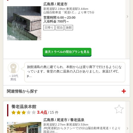
広島県 / 尾道市
新尾道駅2.19km
東尾道駅3.44km
山陽自動車道「尾道I.C.」より車で5分
営業時間 6:00～23:00
入浴料金 700円～
日帰り
宿泊
旅館
楽天トラベルの宿泊プランを見る
旅館浦島の奥に建てられ、本館からは渡り廊下で行けるようにな
っています。食堂の奥に温泉の入口がありました。泉温17.4℃、
p…
～10代
男性
関連情報から探す
養老温泉本館
お気に入
りに追加
3.4点
/ 15 件
広島県 / 尾道市 / 養老温泉
新尾道駅2.27km
東尾道駅3.53km
JR[尾道駅]からタクシーで15分山陽自動車道尾道ＩＣより
国道184…