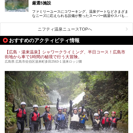
厳選5施設
ファミリーユースにコワーキング、温泉デートなどさまざま
なニーズに応えられる設備が整ったスーパー銭湯やスパも、
テーマに沿った世界観や息をのむようなオーシャンビューと
いった個性が魅力の温泉も、どちらも充実している広島県。
今回は、そんな広島県にある温浴施設のなかから、筆者が
ニフティ温泉ニュースTOPへ
「一度訪ねてみたい」と気になっている魅力的な施設を5件
ピックアップして紹介します。
おすすめのアクティビティ情報
※2021/07/30時点の情報です。
【広島・湯来温泉】シャワークライミング、半日コース！広島市
街地から車で1時間の秘境で行う大冒険。
広島県 広島市佐伯区湯来町多田2563-1 湯来ロッジ隣