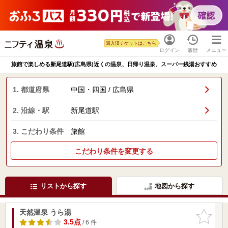
購入済チケットはこちら
ログイン
履歴
メニュー
旅館で楽しめる新尾道駅(広島県)近くの温泉、日帰り温泉、スーパー銭湯おすすめ
1. 都道府県
中国・四国 / 広島県
2. 沿線・駅
新尾道駅
3. こだわり条件
旅館
こだわり条件を変更する
リストから探す
地図から探す
天然温泉 うら湯
お気に入
りに追加
3.5点
/ 6 件