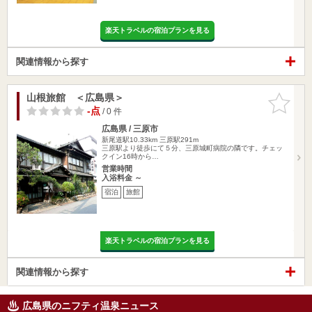
楽天トラベルの宿泊プランを見る
関連情報から探す
山根旅館 ＜広島県＞
お気に入
りに追加
-点
/ 0 件
広島県 / 三原市
新尾道駅10.33km
三原駅291m
三原駅より徒歩にて５分、三原城町病院の隣です。チェッ
クイン16時から…
営業時間
入浴料金 ～
宿泊
旅館
楽天トラベルの宿泊プランを見る
関連情報から探す
広島県のニフティ温泉ニュース