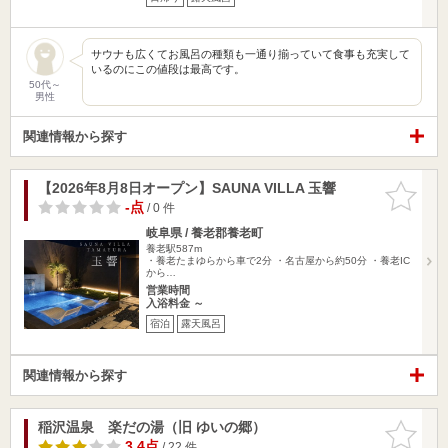
サウナも広くてお風呂の種類も一通り揃っていて食事も充実して
いるのにこの値段は最高です。
50代～
男性
関連情報から探す
【2026年8月8日オープン】SAUNA VILLA 玉響
お気に入
りに追加
-点
/ 0 件
岐阜県 / 養老郡養老町
養老駅587m
・養老たまゆらから車で2分 ・名古屋から約50分 ・養老IC
から…
営業時間
入浴料金 ～
宿泊
露天風呂
関連情報から探す
稲沢温泉 楽だの湯（旧 ゆいの郷）
お気に入
りに追加
3.4点
/ 22 件