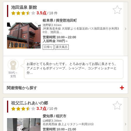
池田温泉 新館
お気に入
りに追加
3.5点
/ 18 件
岐阜県 / 揖斐郡池田町
池野駅2.61km
JR東海道本線 大垣駅より名阪近鉄バス池田温泉行き利用3
0分、池田温…
営業時間 10:00～22:00
入浴料金 700円～
日帰り
露天風呂
お湯がとても良かったです。 とろみがあってお肌に良さそう。
アメニティもボディソープ、シャンプー、コンディショナーと
分…
50代～
女性
関連情報から探す
祖父江ふれあいの郷
お気に入
りに追加
3.7点
/ 10 件
愛知県 / 稲沢市
山崎駅3.34km
名鉄尾西線 森上よりタクシー利用10分
営業時間 10:00～21:00