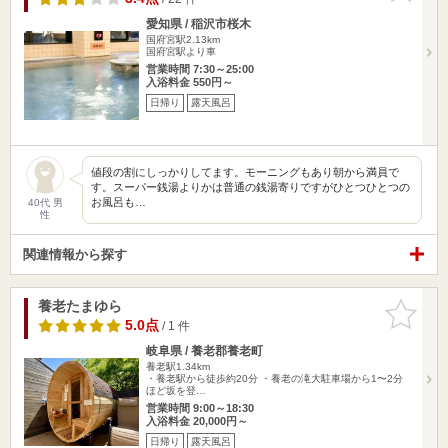
愛知県 / 稲沢市桜木
国府宮駅2.13km
国府宮駅より車
営業時間 7:30～25:00
入浴料金 550円～
日帰り
露天風呂
値段の割にしっかりしてます。モーニングもあり朝から満員で
す。スーパー銭湯よりかは普通の銭湯寄りですがひとつひとつの
お風呂も…
40代 男
性
関連情報から探す
養老たまゆら
お気に入
りに追加
5.0点
/ 1 件
岐阜県 / 養老郡養老町
養老駅1.34km
・養老駅から徒歩約20分 ・養老の滝大駐車場から1〜2分
ほど坂を登…
営業時間 9:00～18:30
入浴料金 20,000円～
日帰り
露天風呂