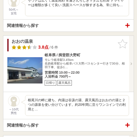
サウナは広くて温度高め 常連さんらしきマダムも黙浴 ドライヤ
ーは種類が多くて良い 洗面スペースが狭すぎる為、常に待ち…
50代～
女性
関連情報から探す
おおの温泉
お気に入
りに追加
3.8点
/ 6 件
岐阜県 / 揖斐郡大野町
モレラ岐阜駅3.45km
名鉄岐阜駅から岐阜バス大野バスセンター行きで30分、相
羽下車、徒歩1…
営業時間 10:00～22:00
入浴料金 700円～
日帰り
露天風呂
根尾川の畔に建ち、内湯は谷汲の湯、露天風呂はおおのの湯と２
つの源泉を使い分けています。約20年間に亘りワンコインでの利
用と…
～10代
男性
関連情報から探す