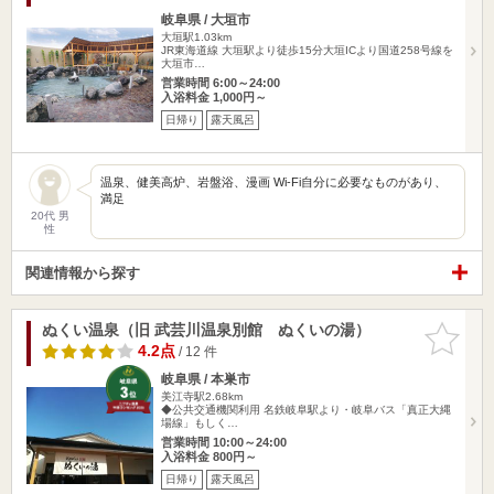
岐阜県 / 大垣市
大垣駅1.03km
JR東海道線 大垣駅より徒歩15分大垣ICより国道258号線を
大垣市…
営業時間 6:00～24:00
入浴料金 1,000円～
日帰り
露天風呂
温泉、健美高炉、岩盤浴、漫画 Wi-Fi自分に必要なものがあり、
満足
20代 男
性
関連情報から探す
ぬくい温泉（旧 武芸川温泉別館 ぬくいの湯）
お気に入
りに追加
4.2点
/ 12 件
岐阜県 / 本巣市
美江寺駅2.68km
◆公共交通機関利用 名鉄岐阜駅より・岐阜バス「真正大縄
場線」もしく…
営業時間 10:00～24:00
入浴料金 800円～
日帰り
露天風呂