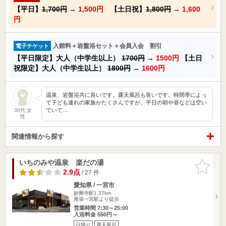
【平日】
1,700円
→
1,500円
【土日祝】
1,800円
→
1,600
円
入館料＋岩盤浴セット＋会員入会 割引
電子チケット
【平日限定】大人（中学生以上）
1700円
→
1500円
【土日
祝限定】大人（中学生以上）
1800円
→
1600円
温泉、岩盤浴共に良いです。露天風呂も良いです。時間帯によっ
て子ども連れの家族がたくさんですが、平日の朝や昼などは空い
ていて…
30代 女
性
関連情報から探す
いちのみや温泉 楽だの湯
お気に入
りに追加
2.9点
/ 27 件
愛知県 / 一宮市
妙興寺駅1.37km
尾張一宮駅より徒歩
営業時間 7:30～25:00
入浴料金 550円～
日帰り
露天風呂