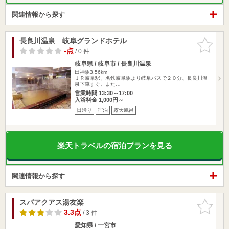
関連情報から探す
長良川温泉 岐阜グランドホテル
お気に入
りに追加
-点
/ 0 件
岐阜県 / 岐阜市 / 長良川温泉
田神駅3.56km
ＪＲ岐阜駅、名鉄岐阜駅より岐阜バスで２０分、長良川温
泉下車すぐ。また…
営業時間 13:30～17:00
入浴料金 1,000円～
日帰り
宿泊
露天風呂
楽天トラベルの宿泊プランを見る
関連情報から探す
スパアクアス湯友楽
お気に入
りに追加
3.3点
/ 3 件
愛知県 / 一宮市