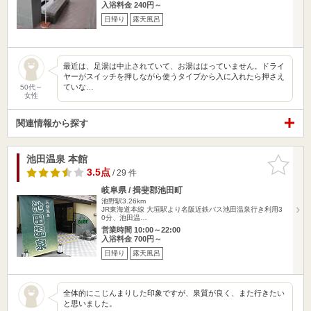
入浴料金 240円～
日帰り
露天風呂
最近は、足湯は中止されていて、お湯ははっていません。ドライ
ヤーがスイッチを押しながら使うタイプから入に入れたら押さえ
ていな…
50代～
女性
関連情報から探す
池田温泉 本館
お気に入
りに追加
3.5点
/ 29 件
岐阜県 / 揖斐郡池田町
池野駅3.26km
JR東海道本線 大垣駅より名阪近鉄バス池田温泉行き利用3
0分、池田温…
営業時間 10:00～22:00
入浴料金 700円～
日帰り
露天風呂
全体的にこじんまりした印象ですが、泉質が良く、また行きたい
と思いました。