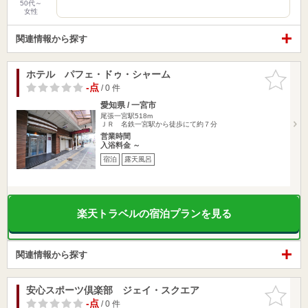
50代～
女性
関連情報から探す
ホテル パフェ・ドゥ・シャーム
お気に入
りに追加
-点
/ 0 件
愛知県 / 一宮市
尾張一宮駅518m
ＪＲ 名鉄一宮駅から徒歩にて約７分
営業時間
入浴料金 ～
宿泊
露天風呂
楽天トラベルの宿泊プランを見る
関連情報から探す
安心スポーツ倶楽部 ジェイ・スクエア
お気に入
りに追加
-点
/ 0 件