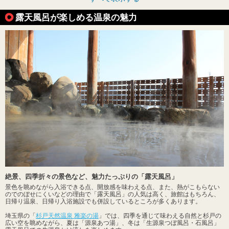
露天風呂が楽しめる温泉の魅力
絶景、四季折々の景色など、魅力たっぷりの「露天風呂」
景色を眺めながら入浴できる点、開放感を味わえる点、また、熱がこもらない
のでのぼせにくいなどの理由で「露天風呂」の人気は高く、旅館はもちろん、
日帰り温泉、日帰り入浴施設でも併設しているところが多くあります。
埼玉県の「
杉戸天然温泉 雅楽の湯
」では、四季を通じて味わえる自然と杉戸の
広い空を眺めながら、夏は「源泉あつ湯」、冬は「生源泉つぼ風呂・石風呂」