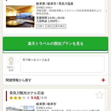
岐阜県 / 岐阜市 / 長良川温泉
田神駅2.99km
JR岐阜駅・名鉄岐阜駅よりタクシー15分名神高速各ICより
東海北陸道…
営業時間 13:00～20:00
入浴料金 1,000円～
日帰り
宿泊
露天風呂
楽天トラベルの宿泊プランを見る
舟で食べるコースある
50代～
女性
関連情報から探す
長良川観光ホテル石金
お気に入
りに追加
3.4点
/ 8 件
岐阜県 / 岐阜市
田神駅3.29km
JR東海道線 岐阜駅下車 岐阜バスターミナル12番13番