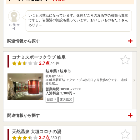
いつもお世話になっています。休憩どころの漫画本の種類も豊富
ですし、岩盤浴の施設も整っています。おいしいものもたくさん
ありま…
10代 女
性
関連情報から探す
コナミスポーツクラブ 岐阜
お気に入
りに追加
2.7点
/ 4 件
岐阜県 / 岐阜市
岐阜駅154m
JR岐阜駅直結 アクティブG改札口より徒歩5分です。 名鉄
岐阜駅…
営業時間 10:00～23:00
入浴料金 3,300円～
日帰り
露天風呂
関連情報から探す
天然温泉 大垣コロナの湯
お気に入
りに追加
3.7点
/ 30 件