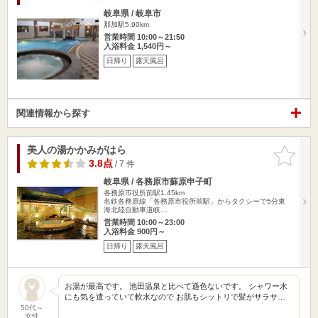
岐阜県 / 岐阜市
那加駅5.90km
営業時間 10:00～21:50
入浴料金 1,540円～
日帰り
露天風呂
関連情報から探す
美人の湯かかみがはら
お気に入
りに追加
3.8点
/ 7 件
岐阜県 / 各務原市蘇原申子町
各務原市役所前駅1.45km
名鉄各務原線「各務原市役所前駅」からタクシーで5分東
海北陸自動車道岐…
営業時間 10:00～23:00
入浴料金 900円～
日帰り
露天風呂
お湯が最高です。 池田温泉と比べて遜色ないです。 シャワー水
にも気を遣っていて軟水なので お肌もシットリで髪がサラサ…
50代～
女性