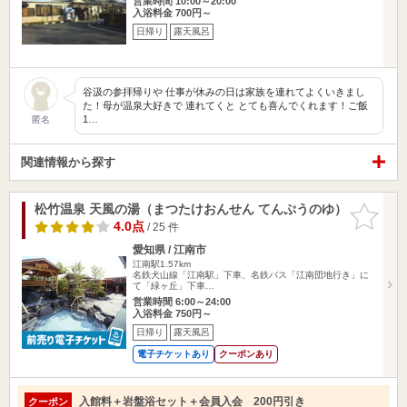
営業時間 10:00～20:00
入浴料金 700円～
日帰り
露天風呂
谷汲の参拝帰りや 仕事が休みの日は家族を連れてよくいきまし
た！母が温泉大好きで 連れてくと とても喜んでくれます！ご飯
1…
匿名
関連情報から探す
松竹温泉 天風の湯（まつたけおんせん てんぷうのゆ）
お気に入
りに追加
4.0点
/ 25 件
愛知県 / 江南市
江南駅1.57km
名鉄犬山線「江南駅」下車、名鉄バス「江南団地行き」に
て「緑ヶ丘」下車…
営業時間 6:00～24:00
入浴料金 750円～
日帰り
露天風呂
電子チケットあり
クーポンあり
入館料＋岩盤浴セット＋会員入会 200円引き
クーポン