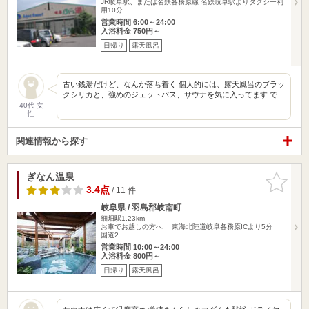
JR岐阜駅、または名鉄各務原線 名鉄岐阜駅よりタクシー利
用10分
営業時間 6:00～24:00
入浴料金 750円～
日帰り
露天風呂
古い銭湯だけど、なんか落ち着く 個人的には、露天風呂のブラッ
クシリカと、強めのジェットバス、サウナを気に入ってます で…
40代 女
性
関連情報から探す
ぎなん温泉
お気に入
りに追加
3.4点
/ 11 件
岐阜県 / 羽島郡岐南町
細畑駅1.23km
お車でお越しの方へ 東海北陸道岐阜各務原ICより5分
国道2…
営業時間 10:00～24:00
入浴料金 800円～
日帰り
露天風呂