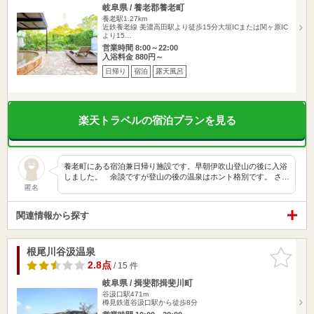
岐阜県 / 養老郡養老町
養老駅1.27km
近鉄養老線 美濃高田駅より徒歩15分大垣ICまたは関ヶ原IC
より15…
営業時間 8:00～22:00
入浴料金 880円～
日帰り
宿泊
露天風呂
楽天トラベルの宿泊プランを見る
養老町にある宿泊兼日帰り施設です。早朝伊吹山登山の後に入浴
しました。 余談ですが登山の後の温泉はホント格別です。 さ…
匿名
関連情報から探す
根尾川谷汲温泉
お気に入
りに追加
2.8点
/ 15 件
岐阜県 / 揖斐郡揖斐川町
谷汲口駅471m
樽見鉄道谷汲口駅から徒歩8分