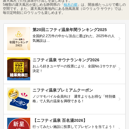
露天風呂での生源泉かけ流しを楽しめます。
5種類の露天風呂が楽しめる静岡県の「
柚木の郷
」は、開放感たっぷりで癒しの
空間です。また、露天風呂敷地内にある熱風蒸屋（ロウリュウ サウナ）では、
毎日定時刻にロウリュウも楽しめます。
第20回ニフティ温泉年間ランキング2025
全国約2.2万件の中から頂点に選ばれた、2025年の人
気施設は…
ニフティ温泉 サウナランキング2026
おふろ好きユーザーの投票により、全国No.1サウナが
決定！
ニフティ温泉プレミアムクーポン
ノジマモバイル会員向け 通常よりもお得な「特別価
格」で人気の温泉を満喫できる！
【ニフティ温泉 百名湯2026】
行ってみたい施設に投票してプレゼントを当てよう！