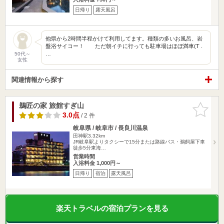
日帰り
露天風呂
他県から2時間半程かけて利用してます。種類の多いお風呂、岩
盤浴サイコー！ ただ朝イチに行っても駐車場はほぼ満車(T .
…
50代～
女性
関連情報から探す
鵜匠の家 旅館すぎ山
お気に入
りに追加
3.0点
/ 2 件
岐阜県 / 岐阜市 / 長良川温泉
田神駅3.32km
JR岐阜駅よりタクシーで15分または路線バス・鵜飼屋下車
徒歩5分東海…
営業時間
入浴料金 1,000円～
日帰り
宿泊
露天風呂
楽天トラベルの宿泊プランを見る