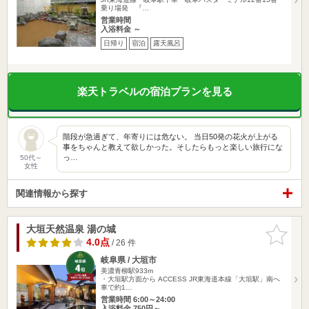
乗り場発 『…
営業時間
入浴料金 ～
日帰り
宿泊
露天風呂
楽天トラベルの宿泊プランを見る
階段が急過ぎて、年寄りには危ない。 当日50発の花火が上がる
事をちゃんと教えて欲しかった。そしたらもっと楽しい旅行にな
っ…
50代～
女性
関連情報から探す
大垣天然温泉 湯の城
お気に入
りに追加
4.0点
/ 26 件
岐阜県 / 大垣市
美濃青柳駅933m
・大垣駅方面から ACCESS JR東海道本線「大垣駅」南へ
車で約1…
営業時間 6:00～24:00
入浴料金 750円～