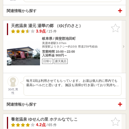
関連情報から探す
天然温泉 湯元 湯華の郷 （ゆげのさと）
お気に入
りに追加
3.9点
/ 15 件
岐阜県 / 揖斐郡池田町
美濃本郷駅3.07km
揖斐駅よりタクシー約10分 県道259号経由
営業時間 10:00～22:00
入浴料金 900円～
日帰り
露天風呂
毎月1回は利用させてもらっています。 お湯は個人的に県内でも
最高レベルだと思います。 施設も清掃が行き届いており気持ち…
30代 男
性
関連情報から探す
養老温泉 ゆせんの里 ホテルなでしこ
お気に入
りに追加
4.2点
/ 65 件