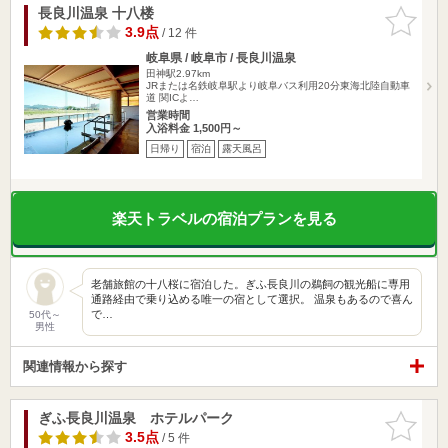
長良川温泉 十八楼
お気に入
りに追加
3.9点
/ 12 件
岐阜県 / 岐阜市 / 長良川温泉
田神駅2.97km
JRまたは名鉄岐阜駅より岐阜バス利用20分東海北陸自動車
道 関ICよ…
営業時間
入浴料金 1,500円～
日帰り
宿泊
露天風呂
楽天トラベルの宿泊プランを見る
老舗旅館の十八桜に宿泊した。ぎふ長良川の鵜飼の観光船に専用
通路経由で乗り込める唯一の宿として選択。 温泉もあるので喜ん
で…
50代～
男性
関連情報から探す
ぎふ長良川温泉 ホテルパーク
お気に入
りに追加
3.5点
/ 5 件