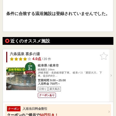
条件に合致する温浴施設は登録されていませんでした。
近くのオススメ施設
六条温泉 喜多の湯
お気に入
りに追加
4.0点
/ 20 件
岐阜県 / 岐阜市
岐南駅2.16km
JR岐阜駅・名鉄岐阜駅下車。 岐阜バス「茜部大川」 下
車。徒歩約8分…
営業時間 9:00～25:00
入浴料金 750円～
日帰り
露天風呂
クーポンあり
入浴当日料金割引
クーポン
クーポンのご提示で
50円引き！