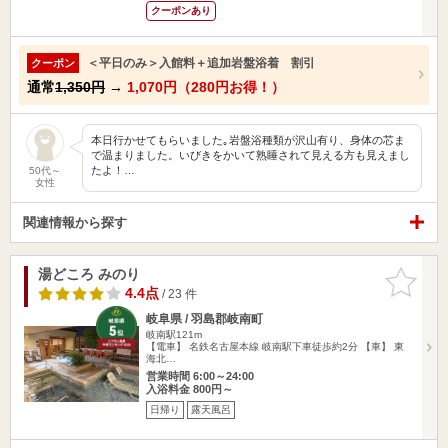
クーポンあり
＜平日のみ＞入館料＋追加岩盤浴着 割引
クーポン
通常
1,350円
→
1,070円（280円お得！）
本日行かせてもらいました｡岩盤浴種類が沢山有り、身体の芯ま
で温まりました。いびきをかいて熟睡されて見える方も見えまし
たよ！…
50代～
女性
関連情報から探す
湯どころ みのり
お気に入
りに追加
4.4点
/ 23 件
岐阜県 / 羽島郡岐南町
岐南駅121m
【電車】 名鉄名古屋本線 岐南駅下車徒歩約2分 【車】 東
海北…
営業時間 6:00～24:00
入浴料金 800円～
日帰り
露天風呂