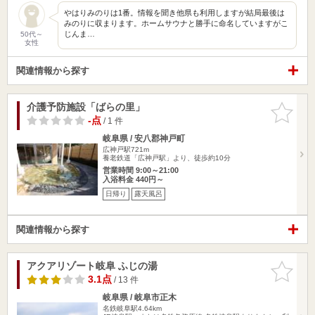
やはりみのりは1番。情報を聞き他県も利用しますが結局最後は
みのりに収まります。ホームサウナと勝手に命名していますがこ
じんま…
50代～
女性
関連情報から探す
介護予防施設「ばらの里」
お気に入
りに追加
-点
/ 1 件
岐阜県 / 安八郡神戸町
広神戸駅721m
養老鉄道「広神戸駅」より、徒歩約10分
営業時間 9:00～21:00
入浴料金 440円～
日帰り
露天風呂
関連情報から探す
アクアリゾート岐阜 ふじの湯
お気に入
りに追加
3.1点
/ 13 件
岐阜県 / 岐阜市正木
名鉄岐阜駅4.64km