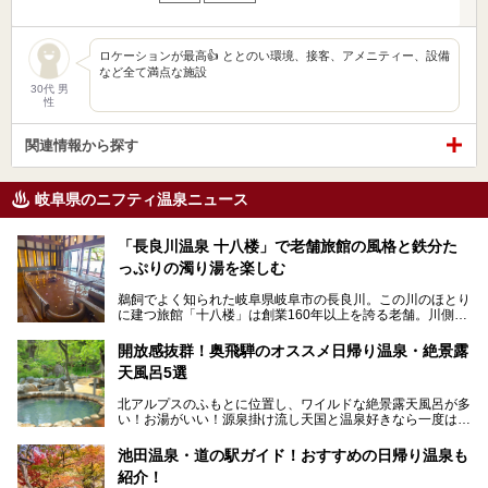
ロケーションが最高👍 ととのい環境、接客、アメニティー、設備
など全て満点な施設
30代 男
性
関連情報から探す
岐阜県のニフティ温泉ニュース
「長良川温泉 十八楼」で老舗旅館の風格と鉄分た
っぷりの濁り湯を楽しむ
鵜飼でよく知られた岐阜県岐阜市の長良川。この川のほとり
に建つ旅館「十八楼」は創業160年以上を誇る老舗。川側の
客室からは長良川を一望、温泉はインパクトのある赤褐色の
濁り湯で、地産地消にこだわった食事も定評があります。
開放感抜群！奥飛騨のオススメ日帰り温泉・絶景露
天風呂5選
そして大浴場は日帰り入浴もできるんですよ。泊まりでも日
帰りでも楽しめる「十八楼」を、周辺の川原町の町並みや、
北アルプスのふもとに位置し、ワイルドな絶景露天風呂が多
岐阜の手仕事に触れる旅とともに楽しんでみてはいかがでし
い！お湯がいい！源泉掛け流し天国と温泉好きなら一度は行
ょう！
きたいと思う岐阜県の奥飛騨温泉郷。
───
池田温泉・道の駅ガイド！おすすめの日帰り温泉も
「平湯温泉」「福地温泉」「新平湯温泉」「栃尾温泉」「新
提供元：岐阜県【PR】
紹介！
穂高温泉」と5つの温泉地を総称して奥飛騨温泉郷と呼びま
この記事は岐阜県のPR記事です。