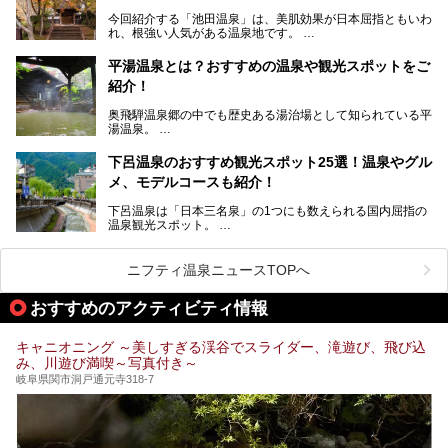
すが、この中でも気軽に日帰りで楽しめる開放感抜群の露天
今回紹介する「池田温泉」は、美肌効果が日本屈指ともいわ
風呂を5ヶ所ご紹介したいと思います。いずれも素晴らしい
れ、根強い人気がある温泉地です。
温泉ですよ！
岐阜県にあり、名古屋からは日帰りで、東京や大阪からなら
温泉旅として利用することができます。
平湯温泉とは？おすすめの温泉や観光スポットをご
紹介！
池田温泉には道の駅があるなど、温泉、観光、買い物と、さ
まざまな楽しみ方が可能です。
奥飛騨温泉郷の中でも歴史ある湯治場として知られている平
そんな池田温泉の魅力を詳しく紹介していきます！
湯温泉。
岐阜県と長野県を結ぶ安房トンネルの開通以来、東京方面か
らの利用客も増え、ますます賑わいを見せています。そこで
下呂温泉のおすすめ観光スポット25選！温泉やグル
今回は、平湯温泉の観光スポットとおすすめの温泉施設を紹
メ、モデルコースも紹介！
介します。気になる温泉をぜひチェックしてみてください。
下呂温泉は「日本三名泉」の1つにも数えられる国内屈指の
温泉観光スポット。
訪れる際には美肌で知られるお湯とあわせて、当地ならでは
のグルメを楽しんだり、周辺にある名所にも足を伸ばしたり
したいもの。
ニフティ温泉ニュースTOPへ
本記事では、下呂温泉エリアにあるおすすめの観光スポット
おすすめのアクティビティ情報
をご紹介するとともに散策する際のモデルコースもご提案。
下呂温泉観光をたっぷりとガイドします！
キャニオニング ～美しすぎる渓谷でスライダー、滝遊び、飛び込
み、川遊び満喫～写真付き～
岐阜県関市洞戸通元寺318-7