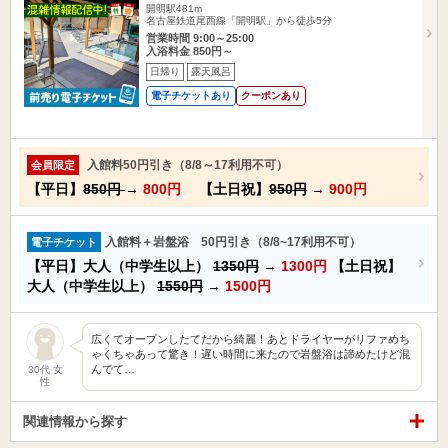
開明駅481m
名古屋鉄道尾西線「開明駅」から徒歩5分
営業時間 9:00～25:00
入浴料金 850円～
日帰り
露天風呂
電子チケットあり
クーポンあり
入館料50円引き（8/8～17利用不可）
会員限定
【平日】
850円
→
800円
【土日祝】
950円
→
900円
入館料＋岩盤浴 50円引き（8/8~17利用不可）
電子チケット
【平日】大人（中学生以上）
1350円
→
1300円
【土日祝】
大人（中学生以上）
1550円
→
1500円
広くてオープンしたてだから綺麗！あとドライヤーがリファめち
ゃくちゃあって驚き！遅い時間に来たので岩盤浴は諦めたけど混
んでて…
30代 女
性
関連情報から探す