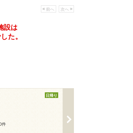
前へ
次へ
施設は
でした。
日帰り
>
30件