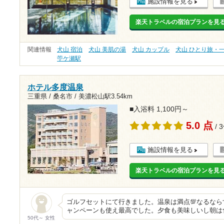
施設情報を見る
楽天トラベルの宿泊プランを見
関連情報
犬山 宿泊
犬山 美肌の湯
犬山 カップル
犬山 ひとり旅・
苧ケ瀬駅
ホテル多度温泉
三重県 / 桑名市 /
美濃松山駅3.54km
■入浴料 1,100円～
5.0 点
/ 
施設情報を見る
楽天トラベルの宿泊プランを見
ゴルフセットにて行きました。温泉は満点💯なるならす
ャンペーンも使え最高でした。夕食も美味しいし朝は
50代～ 女性