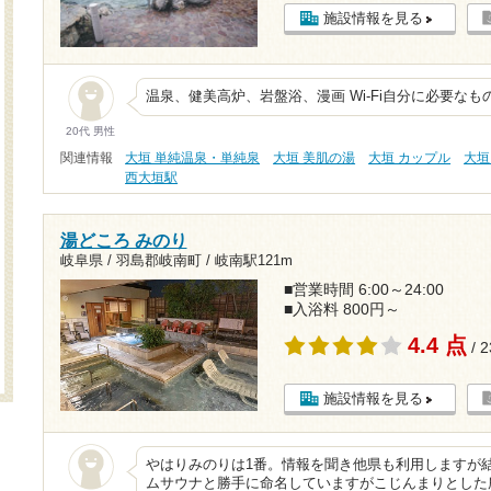
施設情報を見る
温泉、健美高炉、岩盤浴、漫画 Wi-Fi自分に必要な
20代 男性
関連情報
大垣 単純温泉・単純泉
大垣 美肌の湯
大垣 カップル
大垣
西大垣駅
湯どころ みのり
岐阜県 / 羽島郡岐南町 /
岐南駅121m
■営業時間 6:00～24:00
■入浴料 800円～
4.4 点
/ 
施設情報を見る
やはりみのりは1番。情報を聞き他県も利用しますが
ムサウナと勝手に命名していますがこじんまりとした