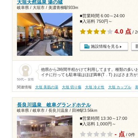
大垣天然温泉 湯の城
岐阜県 / 大垣市 /
美濃青柳駅933m
■営業時間 6:00～24:00
■入浴料 750円～
4.0 点
/ 
施設情報を見る
他県から2時間半程かけて利用してます。種類の多
イチに行っても駐車場はほぼ満車(T . T) おばさま
50代～ 女性
関連情報
大垣 美肌の湯
大垣 切り傷
大垣 冷え性
大垣 カップル
長良川温泉 岐阜グランドホテル
岐阜県 / 岐阜市 / 長良川温泉 /
田神駅3.56km
■営業時間 13:30～17:00
■入浴料 1,000円～
- 点
/ 0件