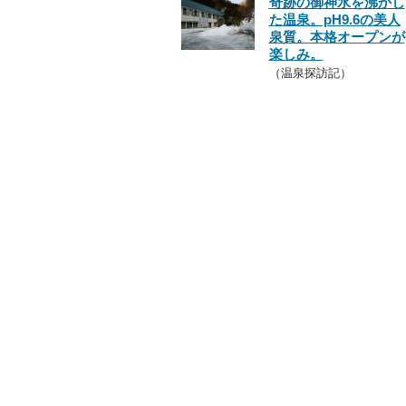
奇跡の御神水を沸かし
た温泉。pH9.6の美人
泉質。本格オープンが
楽しみ。
（温泉探訪記）