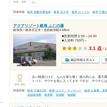
50代～ 女性
い…
関連情報
岐阜 炭酸水素塩泉
岐阜 冷え性
岐阜 カップル
岐阜 子連れ
アクアリゾート岐阜 ふじの湯
岐阜県 / 岐阜市正木 /
名鉄岐阜駅4.64km
■営業時間 6:00～24:00
■入浴料 750円～
3.1 点
/ 
施設情報を見る
古い銭湯だけど、なんか落ち着く 個人的には、露天
トバス、サウナを気に入ってます ですが、サウナには
40代 女性
関連情報
岐阜 子連れOK
岐阜 エステ・マッサージ
岐阜 お食事・食
名鉄岐阜駅
岐阜駅
田神駅
加納駅