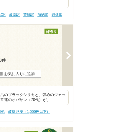
OK
岐南駅
茶所駅
加納駅
細畑駅
日帰り
>
13件
お気に入りに追加
風呂のブラックシリカと、強めのジェッ
常連のオバサン（70代）が、…
事処
岐阜 格安（1,000円以下）