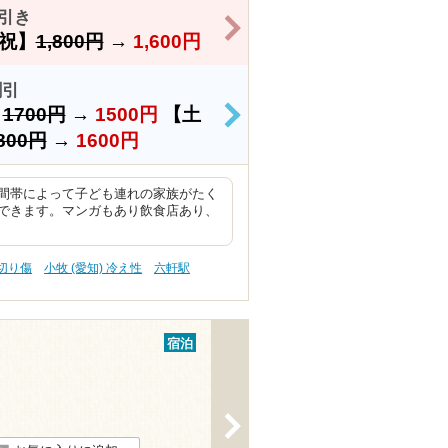
引き
>
祝】
1,800円
→
1,600円
割引
）
1700円
→
1500円
【土
>
800円
→
1600円
間帯によって子ども連れの家族がたく
できます。マンガもあり飲食店あり、
 切り傷
小牧 (愛知) 冷え性
六軒駅
宿泊
>