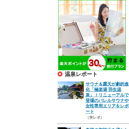
温泉レポート
サウナ＆露天が劇的進
化「極楽湯 羽生温
泉」！リニューアルで
登場のバレルサウナや
女性専用エリアをレポ
ート
（突レポ）