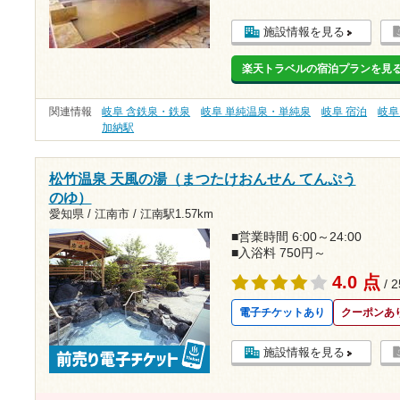
施設情報を見る
楽天トラベルの宿泊プランを見
関連情報
岐阜 含鉄泉・鉄泉
岐阜 単純温泉・単純泉
岐阜 宿泊
岐阜
加納駅
松竹温泉 天風の湯（まつたけおんせん てんぷう
のゆ）
愛知県 / 江南市 /
江南駅1.57km
■営業時間 6:00～24:00
■入浴料 750円～
4.0 点
/ 
電子チケットあり
クーポンあ
施設情報を見る