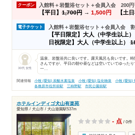
入館料＋岩盤浴セット＋会員入会 200円
クーポン
【平日】
1,700円
→
1,500円
【土日
入館料＋岩盤浴セット＋会員入会 
電子チケット
【平日限定】大人（中学生以上
日祝限定】大人（中学生以上）
1
温泉、岩盤浴共に良いです。露天風呂も良いです。時
さんですが、平日の朝や昼などは空いていてゆったり
30代 女性
一…
関連情報
小牧 (愛知) 炭酸水素塩泉
小牧 (愛知) 塩化物泉
小牧 (愛知)
各務原市役所前駅
三柿野駅
市民公園前駅
ホテルインディゴ犬山有楽苑
愛知県 / 犬山市 /
犬山遊園駅537m
- 点
/ 0件