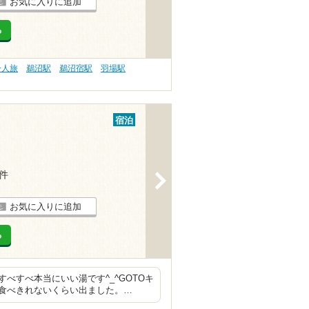
お気に入りに追加
る
一人旅
鵜沼駅
鵜沼宿駅
羽場駅
宿泊
3件
>
お気に入りに追加
る
べすべ本当にいい湯です^_^GOTOキ
食べきれないくらい出ました。…