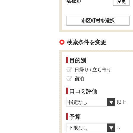
瑞穂市
変更
市区町村を選択
検索条件を変更
目的別
日帰り / 立ち寄り
宿泊
口コミ評価
指定なし
以上
予算
下限なし
～