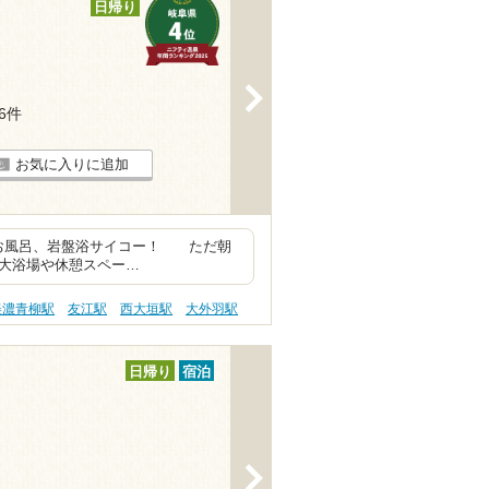
日帰り
>
26件
お気に入りに追加
いお風呂、岩盤浴サイコー！ ただ朝
方が大浴場や休憩スペー…
美濃青柳駅
友江駅
西大垣駅
大外羽駅
日帰り
宿泊
>