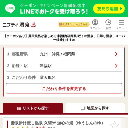
購入済チケットはこちら
ログイン
履歴
メニュー
【クーポンあり】露天風呂が楽しめる津福駅(福岡県)近くの温泉、日帰り温泉、スーパ
ー銭湯おすすめ
1. 都道府県
九州・沖縄 / 福岡県
2. 沿線・駅
津福駅
3. こだわり条件
露天風呂
こだわり条件を変更する
リストから探す
地図から探す
源泉掛け流し温泉 久留米 游心の湯（ゆうしんのゆ）
お気に入
りに追加