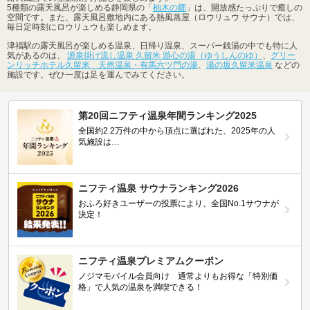
5種類の露天風呂が楽しめる静岡県の「
柚木の郷
」は、開放感たっぷりで癒しの
空間です。また、露天風呂敷地内にある熱風蒸屋（ロウリュウ サウナ）では、
毎日定時刻にロウリュウも楽しめます。
津福駅の露天風呂が楽しめる温泉、日帰り温泉、スーパー銭湯の中でも特に人
気があるのは、
源泉掛け流し温泉 久留米 游心の湯（ゆうしんのゆ）
、
グリー
ンリッチホテル久留米 天然温泉・有馬六ツ門の湯
、
湯の坂久留米温泉
などの
施設です。ぜひ一度は足を運んでみてください。
第20回ニフティ温泉年間ランキング2025
全国約2.2万件の中から頂点に選ばれた、2025年の人
気施設は…
ニフティ温泉 サウナランキング2026
おふろ好きユーザーの投票により、全国No.1サウナが
決定！
ニフティ温泉プレミアムクーポン
ノジマモバイル会員向け 通常よりもお得な「特別価
格」で人気の温泉を満喫できる！