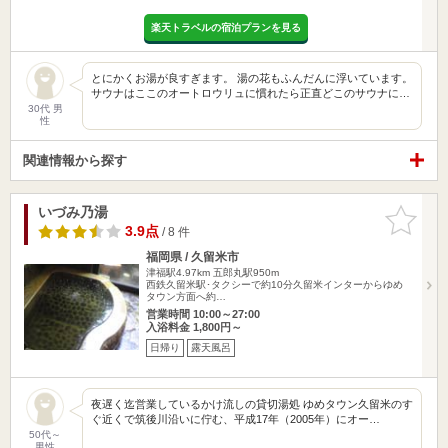
楽天トラベルの宿泊プランを見る
とにかくお湯が良すぎます。 湯の花もふんだんに浮いています。
サウナはここのオートロウリュに慣れたら正直どこのサウナに…
30代 男
性
関連情報から探す
いづみ乃湯
お気に入
りに追加
3.9点
/ 8 件
福岡県 / 久留米市
津福駅4.97km
五郎丸駅950m
西鉄久留米駅･タクシーで約10分久留米インターからゆめ
タウン方面へ約…
営業時間 10:00～27:00
入浴料金 1,800円～
日帰り
露天風呂
夜遅く迄営業しているかけ流しの貸切湯処 ゆめタウン久留米のす
ぐ近くで筑後川沿いに佇む、平成17年（2005年）にオー…
50代～
男性