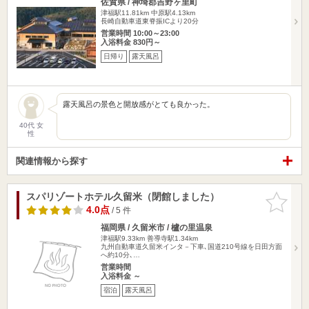
佐賀県 / 神埼郡吉野ヶ里町
津福駅11.81km
中原駅4.13km
長崎自動車道東脊振ICより20分
営業時間 10:00～23:00
入浴料金 830円～
日帰り
露天風呂
露天風呂の景色と開放感がとても良かった。
40代 女
性
関連情報から探す
スパリゾートホテル久留米（閉館しました）
お気に入
りに追加
4.0点
/ 5 件
福岡県 / 久留米市 / 櫨の里温泉
津福駅9.33km
善導寺駅1.34km
九州自動車道久留米インタ－下車､国道210号線を日田方面
へ約10分､…
営業時間
入浴料金 ～
宿泊
露天風呂