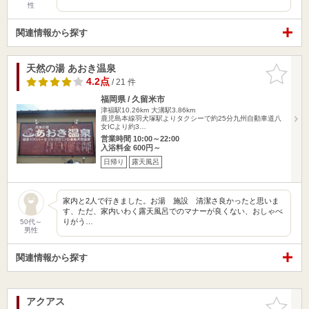
性
関連情報から探す
天然の湯 あおき温泉
お気に入
りに追加
4.2点
/ 21 件
福岡県 / 久留米市
津福駅10.26km
大溝駅3.86km
鹿児島本線羽犬塚駅よりタクシーで約25分九州自動車道八
女ICより約3…
営業時間 10:00～22:00
入浴料金 600円～
日帰り
露天風呂
家内と2人で行きました。お湯 施設 清潔さ良かったと思いま
す、ただ、家内いわく露天風呂でのマナーが良くない、おしゃべ
りがう…
50代～
男性
関連情報から探す
アクアス
お気に入