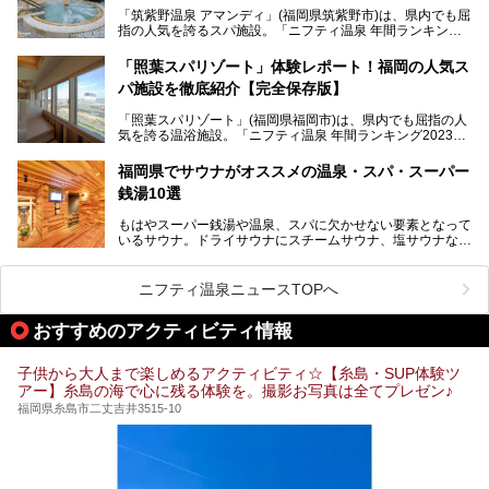
トロな銭湯、泉質自慢の天然温泉まで、福岡市で行ってみた
「筑紫野温泉 アマンディ」(福岡県筑紫野市)は、県内でも屈
いスーパー銭湯を一挙ご紹介します。
指の人気を誇るスパ施設。「ニフティ温泉 年間ランキング2
022」では、福岡県岩盤浴部門第１位を獲得。いつも多くの
入浴客で賑わっています。
「照葉スパリゾート」体験レポート！福岡の人気ス
パ施設を徹底紹介【完全保存版】
そこで今回は、ニフティ温泉ライターである筆者が現地訪
問。週替わりで男女入替制の温泉・サウナや岩盤浴・VIPル
「照葉スパリゾート」(福岡県福岡市)は、県内でも屈指の人
ーム・併設するレストランを体験し、それらの全貌を徹底紹
気を誇る温浴施設。「ニフティ温泉 年間ランキング2023」
介します！
では福岡県総合第３位を獲得し、平日・土日を問わず多くの
常連客で賑わっています。
福岡県でサウナがオススメの温泉・スパ・スーパー
銭湯10選
そこで今回は、ニフティ温泉ライターである筆者が現地体
験。超人気の岩盤房(岩盤浴)をはじめ、スパ＆サウナ・アミ
もはやスーパー銭湯や温泉、スパに欠かせない要素となって
ューズメント・宿泊施設・グルメ・その他施設まで、多彩な
いるサウナ。ドライサウナにスチームサウナ、塩サウナな
る全貌と魅力を徹底紹介します！
ど、いくつか異なるタイプが楽しめたり、水風呂や外気浴ス
ペース、ロウリュウなど、心ゆくまで楽しむためのサービス
が充実した施設も多くみられます。
ニフティ温泉ニュースTOPへ
今回はそんなサウナにこだわった、福岡県内のオススメ温
泉・銭湯・スパを10件紹介したいと思います！
おすすめのアクティビティ情報
子供から大人まで楽しめるアクティビティ☆【糸島・SUP体験ツ
アー】糸島の海で心に残る体験を。撮影お写真は全てプレゼン♪
福岡県糸島市二丈吉井3515-10