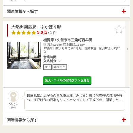
関連情報から探す
天然田園温泉 ふかほり邸
お気に入
りに追加
5.0点
/ 1 件
福岡県 / 久留米市三潴町西牟田
津福駅4.97km
西牟田駅1.13km
JR西牟田駅より車で約5分九州自動車道 広川ICより約20
分
営業時間
入浴料金 ～
宿泊
露天風呂
楽天トラベルの宿泊プランを見る
田園風景が広がる久留米市三潴（みづま）町に4000坪の敷地を持
つ、江戸時代の旧家をリノベーションして平成20年に開業した…
50代～
男性
関連情報から探す