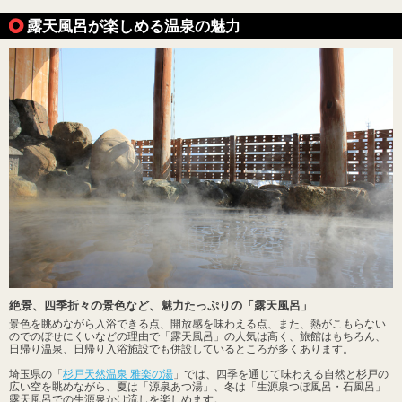
露天風呂が楽しめる温泉の魅力
絶景、四季折々の景色など、魅力たっぷりの「露天風呂」
景色を眺めながら入浴できる点、開放感を味わえる点、また、熱がこもらない
のでのぼせにくいなどの理由で「露天風呂」の人気は高く、旅館はもちろん、
日帰り温泉、日帰り入浴施設でも併設しているところが多くあります。
埼玉県の「
杉戸天然温泉 雅楽の湯
」では、四季を通じて味わえる自然と杉戸の
広い空を眺めながら、夏は「源泉あつ湯」、冬は「生源泉つぼ風呂・石風呂」
露天風呂での生源泉かけ流しを楽しめます。