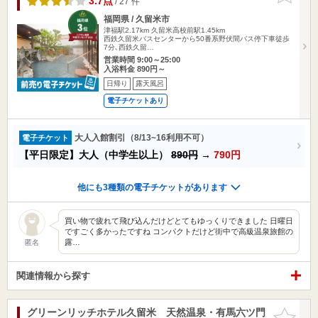
3.7点
/ 27 件
福岡県 / 久留米市
津福駅2.17km
久留米高校前駅1.45km
西鉄久留米バスセンターから50番系野伏間バス停下車徒歩
7分､西鉄久留…
営業時間 9:00～25:00
入浴料金 890円～
日帰り
露天風呂
電子チケットあり
大人入館割引（8/13~16利用不可）
電子チケット
【平日限定】大人（中学生以上）
890円
→
790円
他にも3種類の電子チケットがあります
買い物で疲れて飛び込んだけどとてもゆっくりできました 日曜日
ですごく多かったですね コンパクトだけど街中で高級温泉旅館の
露…
匿名
関連情報から探す
グリーンリッチホテル久留米 天然温泉・有馬六ツ門
お気に入