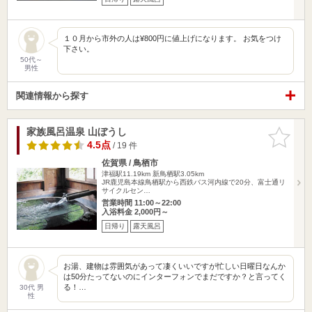
１０月から市外の人は¥800円に値上げになります。 お気をつけ
下さい。
50代～
男性
関連情報から探す
家族風呂温泉 山ぼうし
お気に入
りに追加
4.5点
/ 19 件
佐賀県 / 鳥栖市
津福駅11.19km
新鳥栖駅3.05km
JR鹿児島本線鳥栖駅から西鉄バス河内線で20分、富士通リ
サイクルセン…
営業時間 11:00～22:00
入浴料金 2,000円～
日帰り
露天風呂
お湯、建物は雰囲気があって凄くいいですが忙しい日曜日なんか
は50分たってないのにインターフォンでまだですか？と言ってく
る！…
30代 男
性