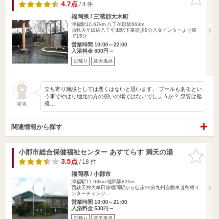
りに追加
4.7点
/ 4 件
福岡県 / 三潴郡大木町
津福駅10.67km
八丁牟田駅663m
西鉄大牟田線八丁牟田駅下車徒歩8分八女インターより車
で15分
営業時間 10:00～22:00
入浴料金 600円～
日帰り
露天風呂
立ち寄り施設としては悪くはないと思います。 プールもあるとい
う事でやはり地元の方の憩いの場ではないでしょうか？ 泉質は循
環…
匿名
関連情報から探す
小郡市総合保健福祉センター あすてらす 満天の湯
お気に入
りに追加
3.5点
/ 18 件
福岡県 / 小郡市
津福駅11.03km
端間駅820m
西鉄天神大牟田線端間駅から徒歩10分九州自動車道鳥栖イ
ンターチェンジ…
営業時間 10:00～21:00
入浴料金 530円～
日帰り
露天風呂