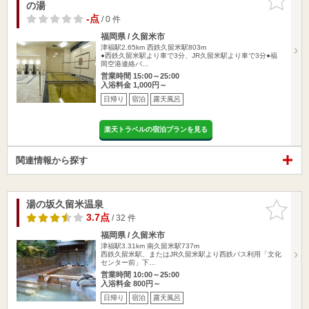
の湯
りに追加
-点
/ 0 件
福岡県 / 久留米市
津福駅2.65km
西鉄久留米駅803m
●西鉄久留米駅より車で3分、JR久留米駅より車で3分●福
岡空港連絡バ…
営業時間 15:00～25:00
入浴料金 1,000円～
日帰り
宿泊
露天風呂
楽天トラベルの宿泊プランを見る
関連情報から探す
湯の坂久留米温泉
お気に入
りに追加
3.7点
/ 32 件
福岡県 / 久留米市
津福駅3.31km
南久留米駅737m
西鉄久留米駅、またはJR久留米駅より西鉄バス利用「文化
センター前」下…
営業時間 10:00～25:00
入浴料金 800円～
日帰り
宿泊
露天風呂