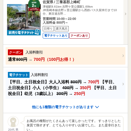
佐賀県 / 三養基郡上峰町
津福駅8.61km
吉野ケ里公園駅1.69km
JR長崎本線吉野ヶ里公園駅から西鉄バス久留米行きで10
分、東目達吉野…
営業時間 10:00～22:00
入浴料金 800円～
日帰り
露天風呂
電子チケットあり
クーポンあり
入浴料割引
クーポン
通常
800円
→
700円（100円お得！）
入浴料割引
電子チケット
【平日、土日祝全日】大人入浴料
800円
→
700円
【平日、
土日祝全日】小人（小学生）
400円
→
350円
【平日、土日
祝全日】幼児（3歳以上）
300円
→
250円
他にも1種類の電子チケットがあります
お風呂の種類がたくさんあって楽しかったです。 すっきりとした
泉質で熱すぎず、とても入りやすいお湯でした。 また是非行きた
い…
20代 男