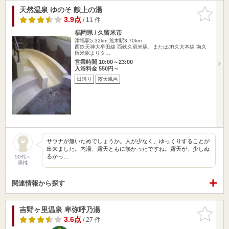
天然温泉 ゆのそ 献上の湯
お気に入
りに追加
3.9点
/ 11 件
福岡県 / 久留米市
津福駅5.32km
荒木駅3.70km
西鉄天神大牟田線 西鉄久留米駅、またはJR久大本線 南久
留米駅よりタ…
営業時間 10:00～23:00
入浴料金 550円～
日帰り
露天風呂
サウナが無いためでしょうか。人が少なく、ゆっくりすることが
出来ました。内湯、露天ともに熱かったですね。露天が、少しぬ
るかっ…
50代～
男性
関連情報から探す
吉野ヶ里温泉 卑弥呼乃湯
お気に入
りに追加
3.6点
/ 27 件