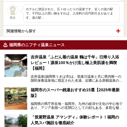
ホテルに併設された、広々ゆったりの温泉です。近くの道の駅
で、千円以上の買い物をすれば、入浴料の百円割引きがありま
す。道の駅…
匿名
関連情報から探す
福岡県のニフティ温泉ニュース
吉井温泉「ふだん着の温泉 鶴は千年」日帰り入浴
レビュー！源泉100％かけ流し極上美肌湯を満喫
【福岡】
吉井温泉(福岡県うきは市)は、筑後川温泉と共に県内唯一の
国民保養温泉地に指定された名湯。近隣にある原鶴温泉の観
光地風情と異なり、長閑な田園地帯に佇む小さな温泉地で
す。
福岡市のスーパー銭湯おすすめ15選【2025年最新
版】
「ふだん着の温泉 鶴は千年」は、吉井温泉にある日帰り入
浴施設。源泉100％かけ流しの極上美肌湯を楽しめ、近隣の
福岡県の県庁所在地・福岡市。九州の経済や文化の中心地で
住民や温泉ファンに愛され続けています。今回は筆者自ら日
あり、アジア各国への玄関口としての顔もある、多彩な魅力
帰り入浴し、自慢の温泉を中心に詳細レビューします！
をもつ大都市です。
「筑紫野温泉 アマンディ」体験レポート！福岡の
そんな福岡市は、スーパー銭湯も多種多彩。玄界灘を眺めら
人気スパ施設を徹底紹介
れるリゾート気分満点のスーパー銭湯から、繁華街近くのレ