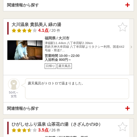
関連情報から探す
大川温泉 貴肌美人 緑の湯
お気に入
りに追加
4.1点
/ 20 件
福岡県 / 大川市
津福駅11.44km
八丁牟田駅2.39km
西鉄天神大牟田線 八丁牟田駅よりタクシー利用。国道442
号線・県道7…
営業時間 10:00～22:00
入浴料金 800円～
日帰り
露天風呂
露天風呂がトロトロで温まりました。
50代～
女性
関連情報から探す
ひがしせふり温泉 山茶花の湯（さざんかのゆ）
お気に入
りに追加
3.5点
/ 26 件