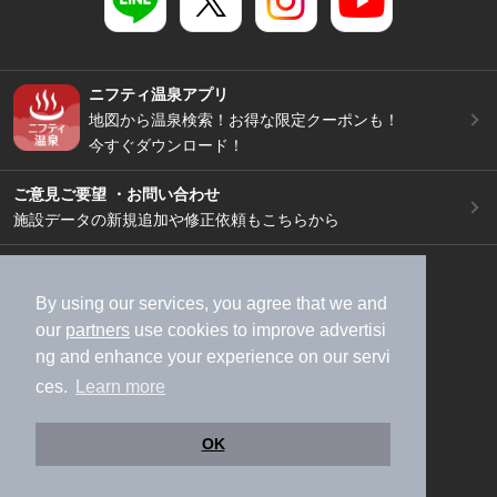
ニフティ温泉アプリ
地図から温泉検索！お得な限定クーポンも！
今すぐダウンロード！
ご意見ご要望 ・お問い合わせ
施設データの新規追加や修正依頼もこちらから
スマートフォン
/
PC
加盟店募集（資料請求）
広告出稿のご案内
By using our services, you agree that we and
our
partners
use cookies to improve advertisi
利用規約
ライフスタイルMEMBERS+規約
ng and enhance your experience on our servi
特定商取引法に基づく表記
ヘルプ
採用情報
ces.
Learn more
運営会社
個人情報保護ポリシー
©NIFTY Lifestyle Co., Ltd.
OK