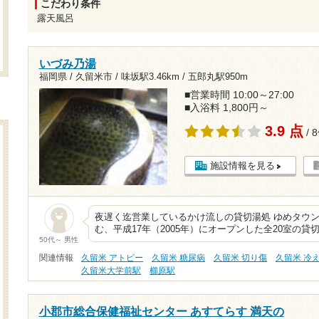
こだわり条件
露天風呂
いづみ乃湯
福岡県 / 久留米市 /
味坂駅3.46km
/
五郎丸駅950m
■営業時間 10:00～27:00
■入浴料 1,800円～
3.9 点
/ 
施設情報を見る
夜遅く迄営業しているかけ流しの貸切湯処 ゆめタウ
む、平成17年（2005年）にオープンした全20室の
50代～ 男性
関連情報
久留米 アトピー
久留米 糖尿病
久留米 切り傷
久留米 冷
久留米大学前駅
櫛原駅
小郡市総合保健福祉センター あすてらす 満天の