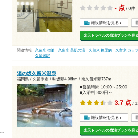
- 点
/ 0件
施設情報を見る
楽天トラベルの宿泊プランを見
関連情報
久留米 宿泊
久留米 美肌の湯
久留米 糖尿病
久留米 カッ
久留米駅
湯の坂久留米温泉
福岡県 / 久留米市 /
味坂駅4.98km
/
南久留米駅737m
■営業時間 10:00～25:00
■入浴料 800円～
3.7 点
/ 
施設情報を見る
楽天トラベルの宿泊プランを見