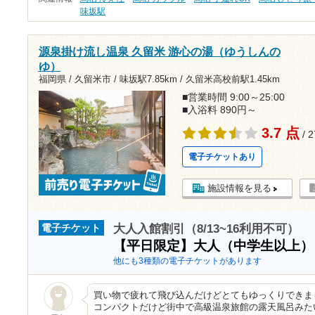
味坂駅
源泉掛け流し温泉 久留米 游心の湯（ゆうしんの
ゆ）
福岡県 / 久留米市 /
味坂駅7.85km
/
久留米高校前駅1.45km
■営業時間 9:00～25:00
■入浴料 890円～
3.7 点
/ 
電子チケットあり
施設情報を見る
大人入館割引（8/13~16利用不可）
電子チケット
【平日限定】大人（中学生以上
他にも3種類の電子チケットがあります
買い物で疲れて飛び込んだけどとてもゆっくりできま
コンパクトだけど街中で高級温泉旅館の露天風呂みた