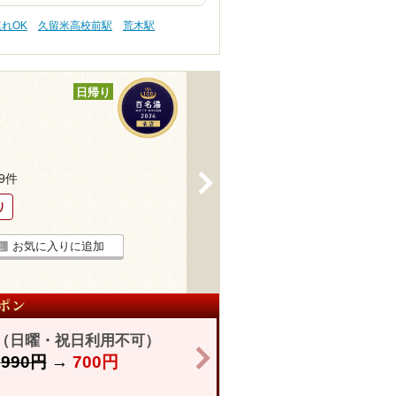
連れOK
久留米高校前駅
荒木駅
日帰り
>
19件
り
お気に入りに追加
き（日曜・祝日利用不可）
>
】
990円
→
700円