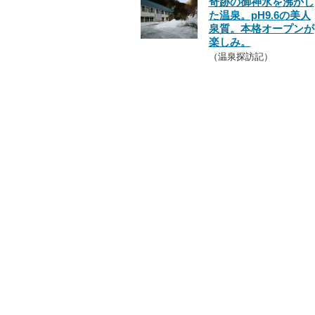
奇跡の御神水を沸かし
た温泉。pH9.6の美人
泉質。本格オープンが
楽しみ。
（温泉探訪記）