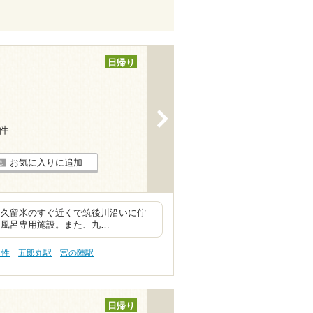
日帰り
>
8件
お気に入りに追加
ン久留米のすぐ近くで筑後川沿いに佇
貸切風呂専用施設。また、九…
え性
五郎丸駅
宮の陣駅
日帰り