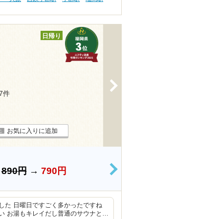
日帰り
>
27件
お気に入りに追加
）
890円
→
790円
>
した 日曜日ですごく多かったですね
い お湯もキレイだし普通のサウナと…