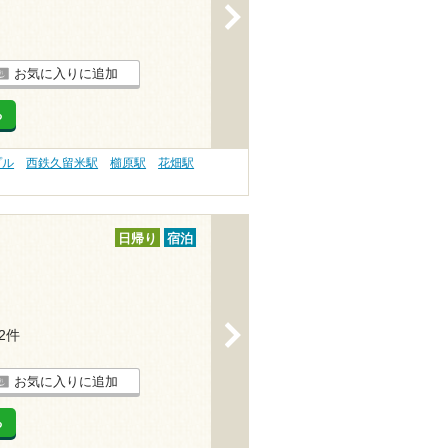
>
お気に入りに追加
る
プル
西鉄久留米駅
櫛原駅
花畑駅
日帰り
宿泊
>
32件
お気に入りに追加
る