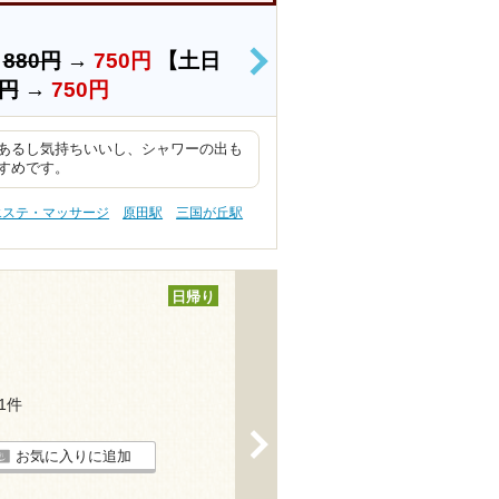
）
880円
→
750円
【土日
>
0円
→
750円
あるし気持ちいいし、シャワーの出も
すめです。
エステ・マッサージ
原田駅
三国が丘駅
日帰り
11件
>
お気に入りに追加