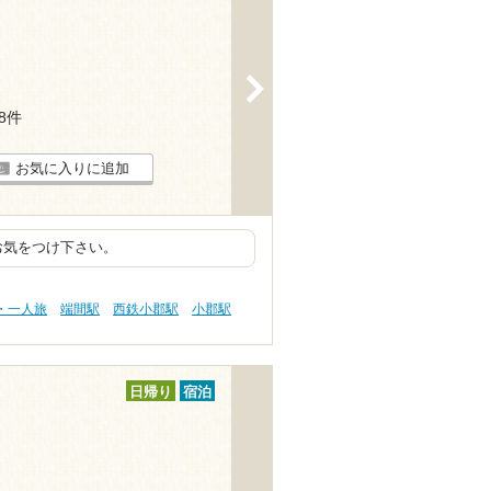
>
18件
お気に入りに追加
お気をつけ下さい。
・一人旅
端間駅
西鉄小郡駅
小郡駅
日帰り
宿泊