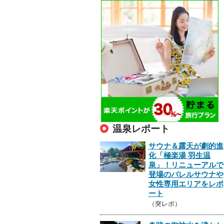
温泉レポート
サウナ＆露天が劇的進
化「極楽湯 羽生温
泉」！リニューアルで
登場のバレルサウナや
女性専用エリアをレポ
ート
（突レポ）