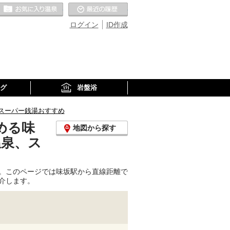
お気に入りの温泉
最近の履歴
ログイン
ID作成
グ
岩盤浴
スーパー銭湯おすすめ
める味
地図から探す
温泉、ス
。このページでは味坂駅から直線距離で
介します。