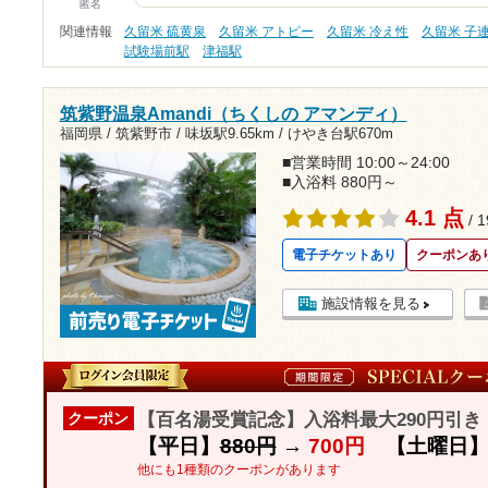
匿名
関連情報
久留米 硫黄泉
久留米 アトピー
久留米 冷え性
久留米 子
試験場前駅
津福駅
筑紫野温泉Amandi（ちくしの アマンディ）
福岡県 / 筑紫野市 /
味坂駅9.65km
/
けやき台駅670m
■営業時間 10:00～24:00
■入浴料 880円～
4.1 点
/ 
電子チケットあり
クーポンあ
施設情報を見る
【百名湯受賞記念】入浴料最大290円引
クーポン
【平日】
880円
→
700円
【土曜日
他にも1種類のクーポンがあります