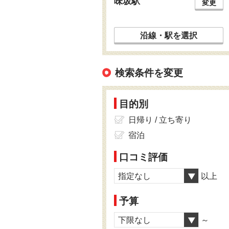
味坂駅
変更
沿線・駅を選択
検索条件を変更
目的別
日帰り / 立ち寄り
宿泊
口コミ評価
指定なし
以上
予算
下限なし
～