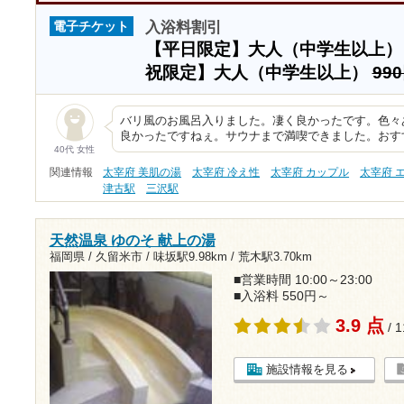
入浴料割引
電子チケット
【平日限定】大人（中学生以上
祝限定】大人（中学生以上）
99
バリ風のお風呂入りました。凄く良かったです。色々
良かったですねぇ。サウナまで満喫できました。おす
40代 女性
関連情報
太宰府 美肌の湯
太宰府 冷え性
太宰府 カップル
太宰府 
津古駅
三沢駅
天然温泉 ゆのそ 献上の湯
福岡県 / 久留米市 /
味坂駅9.98km
/
荒木駅3.70km
■営業時間 10:00～23:00
■入浴料 550円～
3.9 点
/ 
施設情報を見る