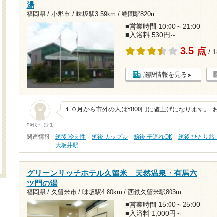
湯
福岡県 / 小郡市 /
味坂駅3.59km
/
端間駅820m
■営業時間 10:00～21:00
■入浴料 530円～
3.5 点
/ 
施設情報を見る
１０月から市外の人は¥800円に値上げになります。 
50代～ 男性
関連情報
筑後 冷え性
筑後 カップル
筑後 子連れOK
筑後 ひとり旅
大板井駅
グリーンリッチホテル久留米 天然温泉・有馬六
ツ門の湯
福岡県 / 久留米市 /
味坂駅4.80km
/
西鉄久留米駅803m
■営業時間 15:00～25:00
■入浴料 1,000円～