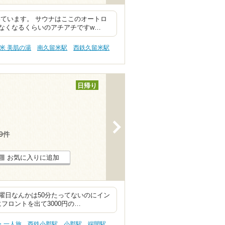
ています。 サウナはここのオートロ
なくなるくらいのアチアチですw…
米 美肌の湯
南久留米駅
西鉄久留米駅
日帰り
>
19件
お気に入りに追加
曜日なんかは50分たってないのにイン
フロントを出て3000円の…
・一人旅
西鉄小郡駅
小郡駅
端間駅