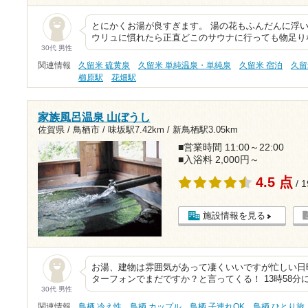
とにかくお湯が良すぎます。 湯の花もふんだんに浮い
ウリュに慣れたら正直どこのサウナに行っても物足り
30代 男性
関連情報
久留米 硫黄泉
久留米 単純温泉・単純泉
久留米 宿泊
久留
櫛原駅
花畑駅
家族風呂温泉 山ぼうし
佐賀県 / 鳥栖市 /
味坂駅7.42km
/
新鳥栖駅3.05km
■営業時間 11:00～22:00
■入浴料 2,000円～
4.5 点
/ 
施設情報を見る
お湯、建物は雰囲気があって凄くいいですが忙しい日
ターフォンでまだですか？と言ってくる！ 13時58分に
30代 男性
関連情報
鳥栖 冷え性
鳥栖 カップル
鳥栖 子連れOK
鳥栖 ひとり旅