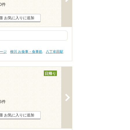
20件
お気に入りに追加
サージ
柳川 お食事・食事処
八丁牟田駅
日帰り
>
26件
お気に入りに追加