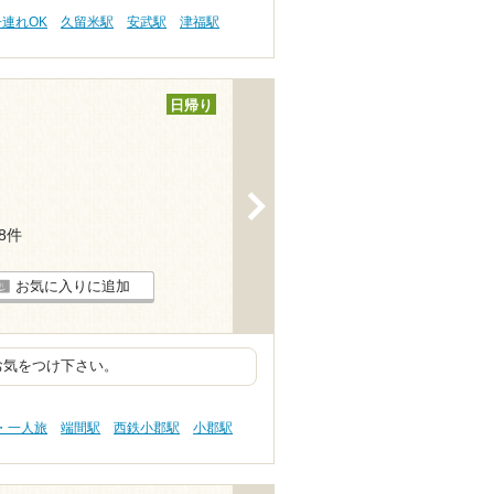
子連れOK
久留米駅
安武駅
津福駅
日帰り
>
18件
お気に入りに追加
お気をつけ下さい。
・一人旅
端間駅
西鉄小郡駅
小郡駅