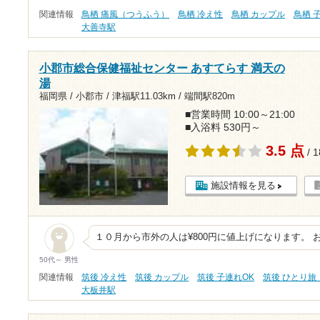
関連情報
鳥栖 痛風（つうふう）
鳥栖 冷え性
鳥栖 カップル
鳥栖 
大善寺駅
小郡市総合保健福祉センター あすてらす 満天の
湯
福岡県 / 小郡市 /
津福駅11.03km
/
端間駅820m
■営業時間 10:00～21:00
■入浴料 530円～
3.5 点
/ 
施設情報を見る
１０月から市外の人は¥800円に値上げになります。 
50代～ 男性
関連情報
筑後 冷え性
筑後 カップル
筑後 子連れOK
筑後 ひとり旅
大板井駅