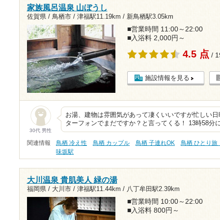
家族風呂温泉 山ぼうし
佐賀県 / 鳥栖市 /
津福駅11.19km
/
新鳥栖駅3.05km
■営業時間 11:00～22:00
■入浴料 2,000円～
4.5 点
/ 
施設情報を見る
お湯、建物は雰囲気があって凄くいいですが忙しい日
ターフォンでまだですか？と言ってくる！ 13時58分に
30代 男性
関連情報
鳥栖 冷え性
鳥栖 カップル
鳥栖 子連れOK
鳥栖 ひとり旅
味坂駅
大川温泉 貴肌美人 緑の湯
福岡県 / 大川市 /
津福駅11.44km
/
八丁牟田駅2.39km
■営業時間 10:00～22:00
■入浴料 800円～