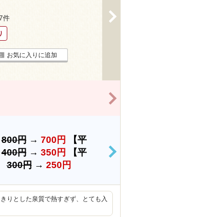
>
27件
り
お気に入りに追加
>
料
800円
→
700円
【平
）
400円
→
350円
【平
>
）
300円
→
250円
っきりとした泉質で熱すぎず、とても入
。