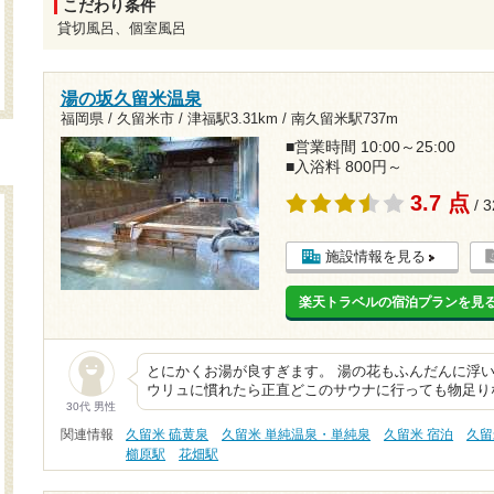
こだわり条件
貸切風呂、個室風呂
湯の坂久留米温泉
福岡県 / 久留米市 /
津福駅3.31km
/
南久留米駅737m
■営業時間 10:00～25:00
■入浴料 800円～
3.7 点
/ 
施設情報を見る
楽天トラベルの宿泊プランを見
とにかくお湯が良すぎます。 湯の花もふんだんに浮い
ウリュに慣れたら正直どこのサウナに行っても物足り
30代 男性
関連情報
久留米 硫黄泉
久留米 単純温泉・単純泉
久留米 宿泊
久留
櫛原駅
花畑駅