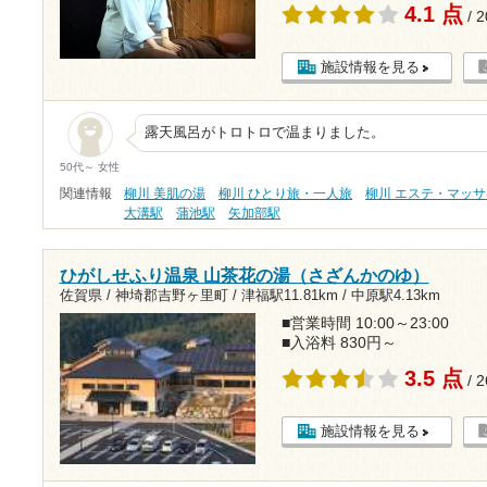
4.1 点
/ 
施設情報を見る
露天風呂がトロトロで温まりました。
50代～ 女性
関連情報
柳川 美肌の湯
柳川 ひとり旅・一人旅
柳川 エステ・マッ
大溝駅
蒲池駅
矢加部駅
ひがしせふり温泉 山茶花の湯（さざんかのゆ）
佐賀県 / 神埼郡吉野ヶ里町 /
津福駅11.81km
/
中原駅4.13km
■営業時間 10:00～23:00
■入浴料 830円～
3.5 点
/ 
施設情報を見る