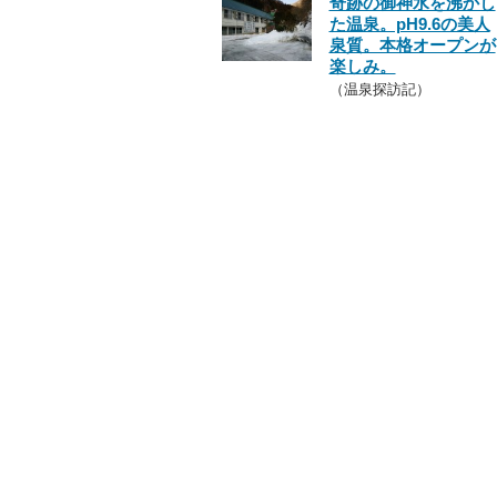
奇跡の御神水を沸かし
た温泉。pH9.6の美人
泉質。本格オープンが
楽しみ。
（温泉探訪記）