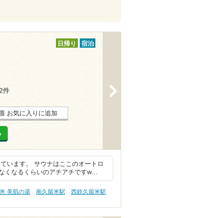
日帰り
宿泊
>
32件
お気に入りに追加
る
ています。 サウナはここのオートロ
なくなるくらいのアチアチですw…
米 美肌の湯
南久留米駅
西鉄久留米駅