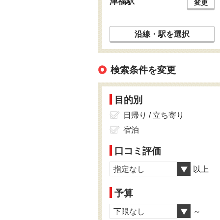
津福駅
変更
沿線・駅を選択
検索条件を変更
目的別
日帰り / 立ち寄り
宿泊
口コミ評価
指定なし
以上
予算
下限なし
～