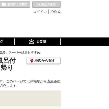
お気に入りの温泉
最近の履歴
ログイン
ID作成
グ
岩盤浴
温泉、スーパー銭湯おすすめ
風呂付
地図から探す
日帰り
す。このページでは津福駅から直線距離
紹介します。