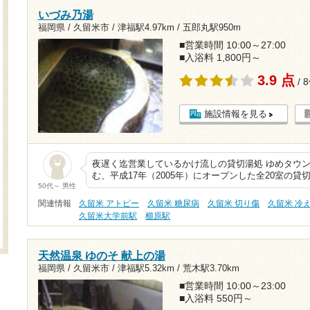
いづみ乃湯
福岡県 / 久留米市 /
津福駅4.97km
/
五郎丸駅950m
■営業時間 10:00～27:00
■入浴料 1,800円～
3.9 点
/ 
施設情報を見る
夜遅く迄営業しているかけ流しの貸切湯処 ゆめタウ
む、平成17年（2005年）にオープンした全20室の
50代～ 男性
関連情報
久留米 アトピー
久留米 糖尿病
久留米 切り傷
久留米 冷
久留米大学前駅
櫛原駅
天然温泉 ゆのそ 献上の湯
福岡県 / 久留米市 /
津福駅5.32km
/
荒木駅3.70km
■営業時間 10:00～23:00
■入浴料 550円～