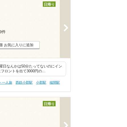
日帰り
>
19件
お気に入りに追加
曜日なんかは50分たってないのにイン
フロントを出て3000円の…
・一人旅
西鉄小郡駅
小郡駅
端間駅
日帰り
>