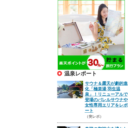
温泉レポート
サウナ＆露天が劇的進
化「極楽湯 羽生温
泉」！リニューアルで
登場のバレルサウナや
女性専用エリアをレポ
ート
（突レポ）