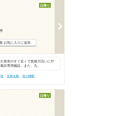
日帰り
>
8件
お気に入りに追加
ン久留米のすぐ近くで筑後川沿いに佇
貸切風呂専用施設。また、九…
え性
五郎丸駅
宮の陣駅
日帰り