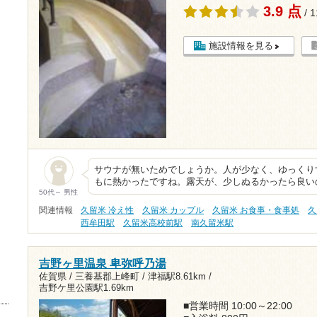
3.9 点
/ 
施設情報を見る
サウナが無いためでしょうか。人が少なく、ゆっくり
もに熱かったですね。露天が、少しぬるかったら良い
50代～ 男性
関連情報
久留米 冷え性
久留米 カップル
久留米 お食事・食事処
久
西牟田駅
久留米高校前駅
南久留米駅
吉野ヶ里温泉 卑弥呼乃湯
佐賀県 / 三養基郡上峰町 /
津福駅8.61km
/
吉野ケ里公園駅1.69km
■営業時間 10:00～22:00