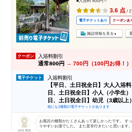
■入浴料 800円～
3.6 点
/ 
電子チケットあり
クーポンあ
施設情報を見る
入浴料割引
クーポン
通常
800円
→
700円（100円お得！）
入浴料割引
電子チケット
【平日、土日祝全日】大人入浴
日、土日祝全日】小人（小学生
日、土日祝全日】幼児（3歳以上
他にも1種類の電子チケットがあります
お風呂の種類がたくさんあって楽しかったです。 す
りやすいお湯でした。 また是非行きたいと思います
20代 男性