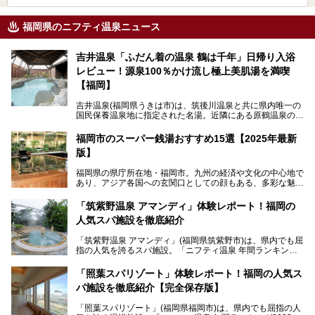
福岡県のニフティ温泉ニュース
吉井温泉「ふだん着の温泉 鶴は千年」日帰り入浴
レビュー！源泉100％かけ流し極上美肌湯を満喫
【福岡】
吉井温泉(福岡県うきは市)は、筑後川温泉と共に県内唯一の
国民保養温泉地に指定された名湯。近隣にある原鶴温泉の観
光地風情と異なり、長閑な田園地帯に佇む小さな温泉地で
す。
福岡市のスーパー銭湯おすすめ15選【2025年最新
版】
「ふだん着の温泉 鶴は千年」は、吉井温泉にある日帰り入
浴施設。源泉100％かけ流しの極上美肌湯を楽しめ、近隣の
福岡県の県庁所在地・福岡市。九州の経済や文化の中心地で
住民や温泉ファンに愛され続けています。今回は筆者自ら日
あり、アジア各国への玄関口としての顔もある、多彩な魅力
帰り入浴し、自慢の温泉を中心に詳細レビューします！
をもつ大都市です。
「筑紫野温泉 アマンディ」体験レポート！福岡の
そんな福岡市は、スーパー銭湯も多種多彩。玄界灘を眺めら
人気スパ施設を徹底紹介
れるリゾート気分満点のスーパー銭湯から、繁華街近くのレ
トロな銭湯、泉質自慢の天然温泉まで、福岡市で行ってみた
「筑紫野温泉 アマンディ」(福岡県筑紫野市)は、県内でも屈
いスーパー銭湯を一挙ご紹介します。
指の人気を誇るスパ施設。「ニフティ温泉 年間ランキング2
022」では、福岡県岩盤浴部門第１位を獲得。いつも多くの
入浴客で賑わっています。
「照葉スパリゾート」体験レポート！福岡の人気ス
パ施設を徹底紹介【完全保存版】
そこで今回は、ニフティ温泉ライターである筆者が現地訪
問。週替わりで男女入替制の温泉・サウナや岩盤浴・VIPル
「照葉スパリゾート」(福岡県福岡市)は、県内でも屈指の人
ーム・併設するレストランを体験し、それらの全貌を徹底紹