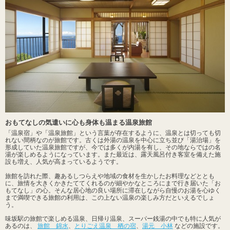
おもてなしの気遣いに心も身体も温まる温泉旅館
「温泉宿」や「温泉旅館」という言葉が存在するように、温泉とは切っても切
れない間柄なのが旅館です。古くは外湯の温泉を中心に立ち並び「湯治場」を
形成していた温泉旅館ですが、今では多くが内湯を有し、その地ならではの名
湯が楽しめるようになっています。また最近は、露天風呂付き客室を備えた施
設も増え、人気が高まっているようです。
旅館を訪れた際、趣あるしつらえや地域の食材を生かしたお料理などととも
に、旅情を大きくかきたててくれるのが細やかなところにまで行き届いた「お
もてなし」の心。そんな居心地の良い場所に滞在しながら自慢のお湯を心ゆく
まで満喫できる旅館の利用は、この上ない温泉の楽しみ方だといえるでしょ
う。
味坂駅の旅館で楽しめる温泉、日帰り温泉、スーパー銭湯の中でも特に人気が
あるのは、
旅館 錦水
、
とりごえ温泉 栖の宿
、
湯元 小林
などの施設です。