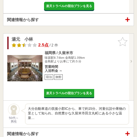
楽天トラベルの宿泊プランを見る
関連情報から探す
湯元 小林
お気に入
りに追加
2.5点
/ 2 件
福岡県 / 久留米市
味坂駅8.74km
金島駅1.09km
金島駅よりお車にて約５分
営業時間
入浴料金 ～
宿泊
旅館
楽天トラベルの宿泊プランを見る
大分自動車道の筑後小郡ICから、車で約15分。河童伝説や果物の
里として知られ、自然豊かな久留米市田主丸町にある小さな温
泉…
50代～
男性
関連情報から探す