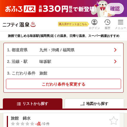
購入済チケットはこちら
ログイン
履歴
メニュー
旅館で楽しめる味坂駅(福岡県)近くの温泉、日帰り温泉、スーパー銭湯おすすめ
1. 都道府県
九州・沖縄 / 福岡県
2. 沿線・駅
味坂駅
3. こだわり条件
旅館
こだわり条件を変更する
リストから探す
地図から探す
旅館 錦水
お気に入
りに追加
-点
/ 0 件