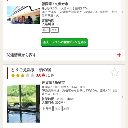
福岡県 / 久留米市
味坂駅5.00km
久留米大学前駅897m
JR九大本線・久留米大学前駅から徒歩10分、車利用：九州
自動車道・久…
営業時間
入浴料金 ～
宿泊
旅館
楽天トラベルの宿泊プランを見る
関連情報から探す
とりごえ温泉 栖の宿
お気に入
りに追加
3.0点
/ 1 件
佐賀県 / 鳥栖市
味坂駅7.81km
弥生が丘駅4.01km
JR鹿児島本線 鳥栖駅からお車にて約20分。路線バス（西
鉄バス）にて…
営業時間 10:30～18:00
入浴料金 300円～
日帰り
宿泊
旅館