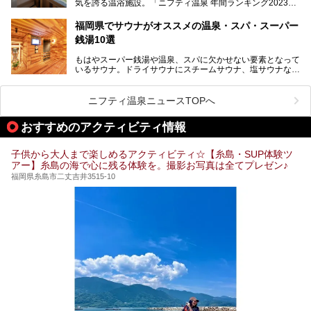
気を誇る温浴施設。「ニフティ温泉 年間ランキング2023」
介します！
では福岡県総合第３位を獲得し、平日・土日を問わず多くの
常連客で賑わっています。
福岡県でサウナがオススメの温泉・スパ・スーパー
銭湯10選
そこで今回は、ニフティ温泉ライターである筆者が現地体
験。超人気の岩盤房(岩盤浴)をはじめ、スパ＆サウナ・アミ
もはやスーパー銭湯や温泉、スパに欠かせない要素となって
ューズメント・宿泊施設・グルメ・その他施設まで、多彩な
いるサウナ。ドライサウナにスチームサウナ、塩サウナな
る全貌と魅力を徹底紹介します！
ど、いくつか異なるタイプが楽しめたり、水風呂や外気浴ス
ペース、ロウリュウなど、心ゆくまで楽しむためのサービス
が充実した施設も多くみられます。
ニフティ温泉ニュースTOPへ
今回はそんなサウナにこだわった、福岡県内のオススメ温
泉・銭湯・スパを10件紹介したいと思います！
おすすめのアクティビティ情報
子供から大人まで楽しめるアクティビティ☆【糸島・SUP体験ツ
アー】糸島の海で心に残る体験を。撮影お写真は全てプレゼン♪
福岡県糸島市二丈吉井3515-10