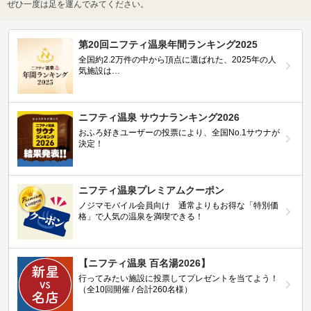
ぜひ一度は足を運んでみてください。
第20回ニフティ温泉年間ランキング2025
全国約2.2万件の中から頂点に選ばれた、2025年の人
気施設は…
ニフティ温泉 サウナランキング2026
おふろ好きユーザーの投票により、全国No.1サウナが
決定！
ニフティ温泉プレミアムクーポン
ノジマモバイル会員向け 通常よりもお得な「特別価
格」で人気の温泉を満喫できる！
【ニフティ温泉 百名湯2026】
行ってみたい施設に投票してプレゼントを当てよう！
（全10回開催 / 合計260名様）