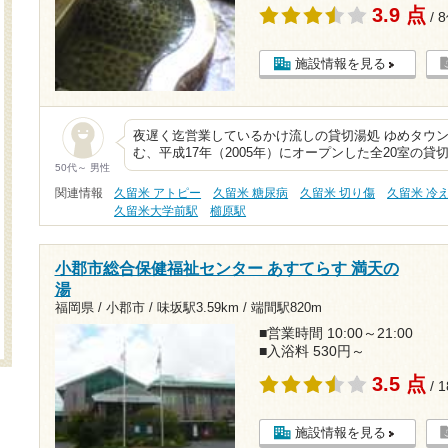
3.9 点
/ 
施設情報を見る
夜遅く迄営業しているかけ流しの貸切湯処 ゆめタウ
む、平成17年（2005年）にオープンした全20室の
50代～ 男性
関連情報
久留米 アトピー
久留米 糖尿病
久留米 切り傷
久留米 冷
久留米大学前駅
櫛原駅
小郡市総合保健福祉センター あすてらす 満天の
湯
福岡県 / 小郡市 /
味坂駅3.59km
/
端間駅820m
■営業時間 10:00～21:00
■入浴料 530円～
3.5 点
/ 
施設情報を見る