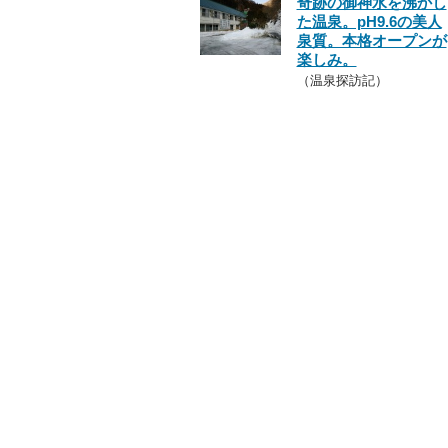
奇跡の御神水を沸かし
た温泉。pH9.6の美人
泉質。本格オープンが
楽しみ。
（温泉探訪記）