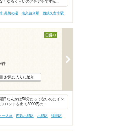
なくなるくらいのアチアチですw…
米 美肌の湯
南久留米駅
西鉄久留米駅
日帰り
>
19件
お気に入りに追加
曜日なんかは50分たってないのにイン
フロントを出て3000円の…
・一人旅
西鉄小郡駅
小郡駅
端間駅