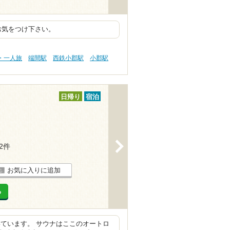
お気をつけ下さい。
・一人旅
端間駅
西鉄小郡駅
小郡駅
日帰り
宿泊
>
32件
お気に入りに追加
る
ています。 サウナはここのオートロ