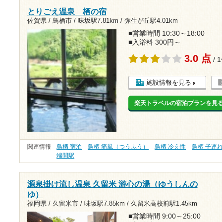
とりごえ温泉 栖の宿
佐賀県 / 鳥栖市 /
味坂駅7.81km
/
弥生が丘駅4.01km
■営業時間 10:30～18:00
■入浴料 300円～
3.0 点
/ 
施設情報を見る
楽天トラベルの宿泊プランを見
関連情報
鳥栖 宿泊
鳥栖 痛風（つうふう）
鳥栖 冷え性
鳥栖 子連れ
端間駅
源泉掛け流し温泉 久留米 游心の湯（ゆうしんの
ゆ）
福岡県 / 久留米市 /
味坂駅7.85km
/
久留米高校前駅1.45km
■営業時間 9:00～25:00