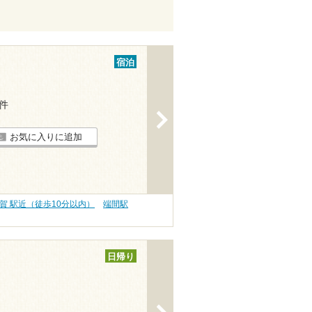
宿泊
1件
>
お気に入りに追加
賀 駅近（徒歩10分以内）
端間駅
日帰り
>