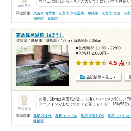
ウリュに慣れたら正直どこのサウナに行っても物足り
30代 男性
関連情報
久留米 硫黄泉
久留米 単純温泉・単純泉
久留米 宿泊
久留
櫛原駅
花畑駅
家族風呂温泉 山ぼうし
佐賀県 / 鳥栖市 /
味坂駅7.42km
/
新鳥栖駅3.05km
■営業時間 11:00～22:00
■入浴料 2,000円～
4.5 点
/ 
施設情報を見る
お湯、建物は雰囲気があって凄くいいですが忙しい日
ターフォンでまだですか？と言ってくる！ 13時58分に
30代 男性
関連情報
鳥栖 冷え性
鳥栖 カップル
鳥栖 子連れOK
鳥栖 ひとり旅
味坂駅