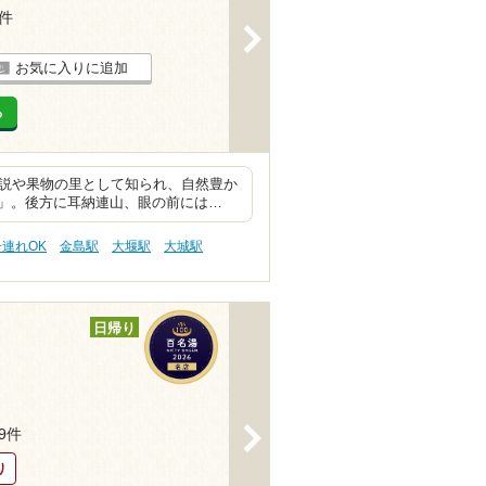
2件
>
お気に入りに追加
る
伝説や果物の里として知られ、自然豊か
」。後方に耳納連山、眼の前には…
子連れOK
金島駅
大堰駅
大城駅
日帰り
>
19件
り