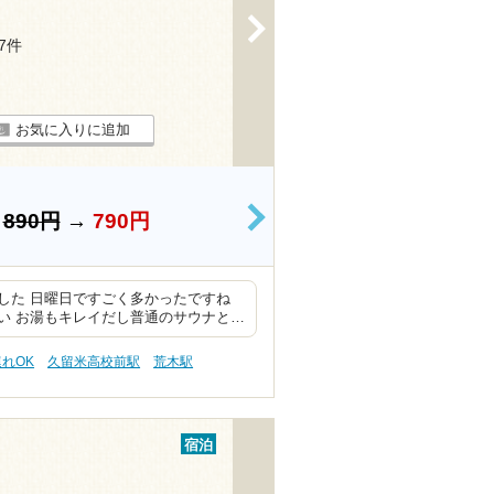
>
27件
お気に入りに追加
）
890円
→
790円
>
した 日曜日ですごく多かったですね
い お湯もキレイだし普通のサウナと…
連れOK
久留米高校前駅
荒木駅
宿泊