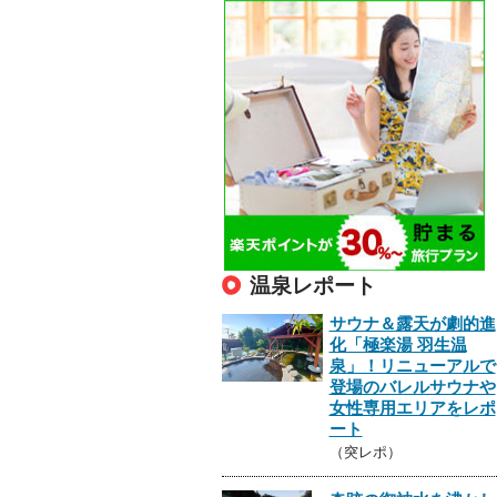
温泉レポート
サウナ＆露天が劇的進
化「極楽湯 羽生温
泉」！リニューアルで
登場のバレルサウナや
女性専用エリアをレポ
ート
（突レポ）