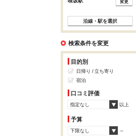
味坂駅
変更
沿線・駅を選択
検索条件を変更
目的別
日帰り / 立ち寄り
宿泊
口コミ評価
指定なし
以上
予算
下限なし
～