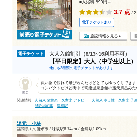
■入浴料 890円～
3.7 点
/ 
電子チケットあり
施設情報を見る
大人入館割引（8/13~16利用不可）
電子チケット
【平日限定】大人（中学生以上
他にも3種類の電子チケットがあります
買い物で疲れて飛び込んだけどとてもゆっくりできま
コンパクトだけど街中で高級温泉旅館の露天風呂みた
匿名
関連情報
久留米 硫黄泉
久留米 アトピー
久留米 冷え性
久留米 子
試験場前駅
津福駅
湯元 小林
福岡県 / 久留米市 /
味坂駅8.74km
/
金島駅1.09km