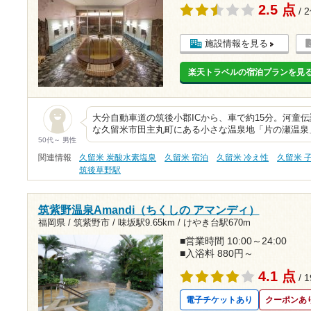
2.5 点
/ 
施設情報を見る
楽天トラベルの宿泊プランを見
大分自動車道の筑後小郡ICから、車で約15分。河童
な久留米市田主丸町にある小さな温泉地「片の瀬温泉
50代～ 男性
関連情報
久留米 炭酸水素塩泉
久留米 宿泊
久留米 冷え性
久留米 
筑後草野駅
筑紫野温泉Amandi（ちくしの アマンディ）
福岡県 / 筑紫野市 /
味坂駅9.65km
/
けやき台駅670m
■営業時間 10:00～24:00
■入浴料 880円～
4.1 点
/ 
電子チケットあり
クーポンあ