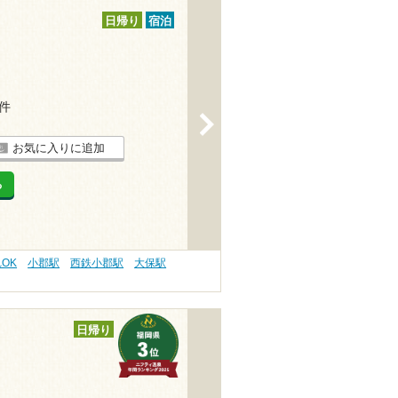
日帰り
宿泊
1件
>
お気に入りに追加
る
OK
小郡駅
西鉄小郡駅
大保駅
日帰り