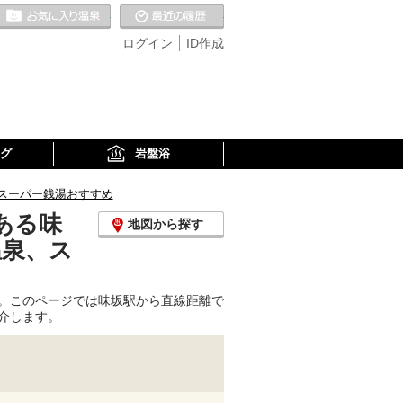
お気に入りの温泉
最近の履歴
ログイン
ID作成
グ
岩盤浴
スーパー銭湯おすすめ
ある味
地図から探す
温泉、ス
。このページでは味坂駅から直線距離で
介します。