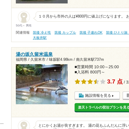
１０月から市外の人は¥800円に値上げになります。 
50代～ 男性
関連情報
筑後 冷え性
筑後 カップル
筑後 子連れOK
筑後 ひとり旅
大板井駅
湯の坂久留米温泉
福岡県 / 久留米市 /
味坂駅4.98km
/
南久留米駅737m
■営業時間 10:00～25:00
■入浴料 800円～
3.7 点
/ 
施設情報を見る
楽天トラベルの宿泊プランを見
とにかくお湯が良すぎます。 湯の花もふんだんに浮い