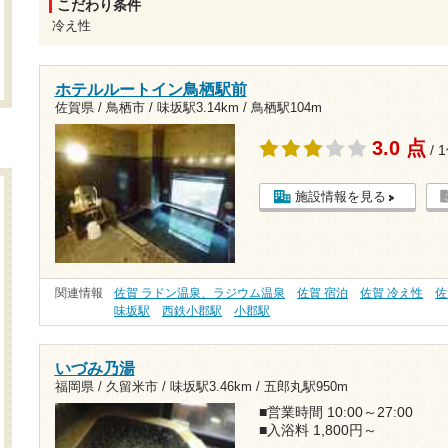
こだわり条件
冷え性
ホテルルートイン鳥栖駅前
佐賀県 / 鳥栖市 /
味坂駅3.14km
/
鳥栖駅104m
3.0 点
/ 
施設情報を見る
関連情報
佐賀 ラドン温泉、ラジウム温泉
佐賀 宿泊
佐賀 冷え性
佐
味坂駅
西鉄小郡駅
小郡駅
いづみ乃湯
福岡県 / 久留米市 /
味坂駅3.46km
/
五郎丸駅950m
■営業時間 10:00～27:00
■入浴料 1,800円～