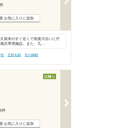
8件
お気に入りに追加
ン久留米のすぐ近くで筑後川沿いに佇
貸切風呂専用施設。また、九…
え性
五郎丸駅
宮の陣駅
日帰り
>
18件
お気に入りに追加