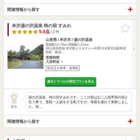
関連情報から探す
米沢湯の沢温泉 時の宿 すみれ
お気に入
りに追加
5.0点
/ 2 件
山形県 / 米沢市 / 湯の沢温泉
置賜駅10.75km
関根駅1.21km
JR山形新幹線 米沢駅よりタクシー利用15分東北自動車道
福島・飯坂…
営業時間
入浴料金 ～
宿泊
お食事・食事処
楽天トラベルの宿泊プランを見る
湯の沢温泉、時の宿すみれです。ここの宿はお二人様専用の宿と
言う事で、普段一人旅をする私ですが、母親を連れて来館しまし
た。宿…
匿名
関連情報から探す