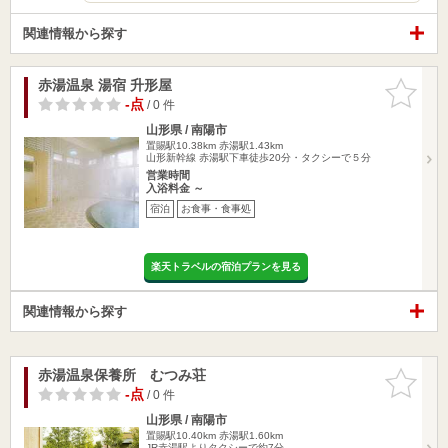
関連情報から探す
赤湯温泉 湯宿 升形屋
お気に入
りに追加
-点
/ 0 件
山形県 / 南陽市
置賜駅10.38km
赤湯駅1.43km
山形新幹線 赤湯駅下車徒歩20分・タクシーで５分
営業時間
入浴料金 ～
宿泊
お食事・食事処
楽天トラベルの宿泊プランを見る
関連情報から探す
赤湯温泉保養所 むつみ荘
お気に入
りに追加
-点
/ 0 件
山形県 / 南陽市
置賜駅10.40km
赤湯駅1.60km
JR赤湯駅よりタクシーで約7分