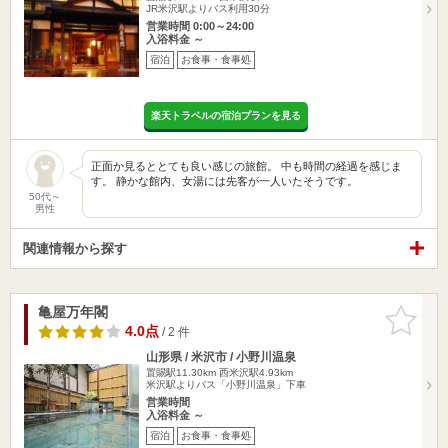
JR米沢駅よりバス利用30分
営業時間 0:00～24:00
入浴料金 ～
宿泊
お食事・食事処
楽天トラベルの宿泊プランを見る
正面か見るととても良い感じの旅館。 中も時間の経過を感じま
す。 静かな館内、女湯には先客が一人いたそうです。
50代～
男性
関連情報から探す
亀屋万年閣
お気に入
りに追加
4.0点
/ 2 件
山形県 / 米沢市 / 小野川温泉
置賜駅11.30km
西米沢駅4.93km
米沢駅よりバス「小野川温泉」下車
営業時間
入浴料金 ～
宿泊
お食事・食事処