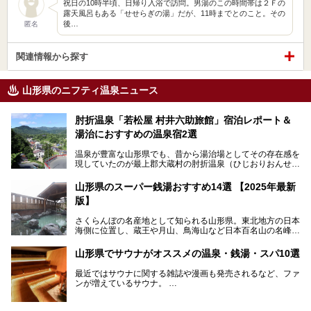
祝日の10時半頃、日帰り入浴で訪問。男湯のこの時間帯は２Ｆの
露天風呂もある「せせらぎの湯」だが、11時までとのこと。その
後…
匿名
関連情報から探す
山形県のニフティ温泉ニュース
肘折温泉「若松屋 村井六助旅館」宿泊レポート＆
湯治におすすめの温泉宿2選
温泉が豊富な山形県でも、昔から湯治場としてその存在感を
現していたのが最上郡大蔵村の肘折温泉（ひじおりおんせ
ん）です。
今回はその肘折温泉の「若松屋 村井六助旅館」に宿泊した
山形県のスーパー銭湯おすすめ14選 【2025年最新
体験レポートとおすすめの温泉宿を2軒ご紹介します。
版】
鄙びた風情があり、源泉掛け流しの旅館も多い肘折温泉は、
じっくり名湯に浸かって癒されたい方にぴったりの温泉地で
さくらんぼの名産地として知られる山形県。東北地方の日本
す。
海側に位置し、蔵王や月山、鳥海山など日本百名山の名峰や
最上川が彩る、自然の美しい地域です。かの松尾芭蕉は「奥
の細道」全行程の1/3にあたる期間を山形県で過ごしたとい
山形県でサウナがオススメの温泉・銭湯・スパ10選
われることからも、山形の深い魅力がうかがえます。
山形県はまた、県内全域に多様な温泉があり、35ある市町
最近ではサウナに関する雑誌や漫画も発売されるなど、ファ
村のすべてで温泉が湧いているという温泉県。そんな山形県
ンが増えているサウナ。
でぜひチェックしたいスーパー銭湯をご紹介します。
しかしサウナは一口にサウナと言っても、ドライサウナ、ス