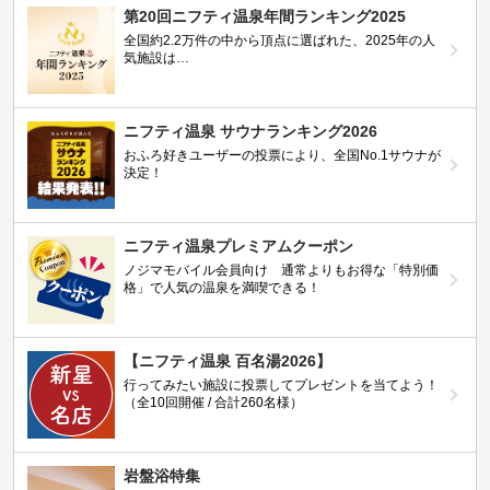
第20回ニフティ温泉年間ランキング2025
全国約2.2万件の中から頂点に選ばれた、2025年の人
気施設は…
ニフティ温泉 サウナランキング2026
おふろ好きユーザーの投票により、全国No.1サウナが
決定！
ニフティ温泉プレミアムクーポン
ノジマモバイル会員向け 通常よりもお得な「特別価
格」で人気の温泉を満喫できる！
【ニフティ温泉 百名湯2026】
行ってみたい施設に投票してプレゼントを当てよう！
（全10回開催 / 合計260名様）
岩盤浴特集