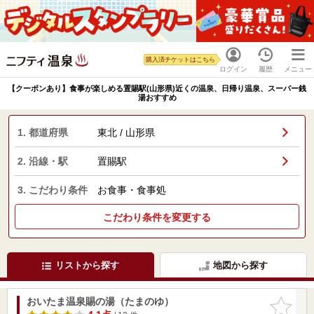
購入済チケットはこちら
ログイン
履歴
メニュー
【クーポンあり】食事が楽しめる置賜駅(山形県)近くの温泉、日帰り温泉、スーパー銭
湯おすすめ
1. 都道府県
東北 / 山形県
2. 沿線・駅
置賜駅
3. こだわり条件
お食事・食事処
こだわり条件を変更する
リストから探す
地図から探す
おいたま温泉賜の湯（たまのゆ）
お気に入
りに追加