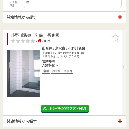
用…
～10代
男性
関連情報から探す
小野川温泉 別館 吾妻園
お気に入
りに追加
-点
/ 0 件
山形県 / 米沢市 / 小野川温泉
置賜駅11.23km
西米沢駅4.88km
ＪＲ米沢駅よりバスで３０分
営業時間
入浴料金 ～
宿泊
お食事・食事処
楽天トラベルの宿泊プランを見る
関連情報から探す