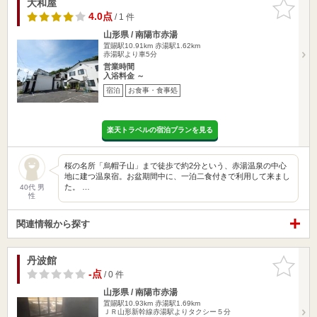
大和屋
お気に入
りに追加
4.0点
/ 1 件
山形県 / 南陽市赤湯
置賜駅10.91km
赤湯駅1.62km
赤湯駅より車5分
営業時間
入浴料金 ～
宿泊
お食事・食事処
楽天トラベルの宿泊プランを見る
桜の名所「烏帽子山」まで徒歩で約2分という、赤湯温泉の中心
地に建つ温泉宿。お盆期間中に、一泊二食付きで利用して来まし
た。 …
40代 男
性
関連情報から探す
丹波館
お気に入
りに追加
-点
/ 0 件
山形県 / 南陽市赤湯
置賜駅10.93km
赤湯駅1.69km
ＪＲ山形新幹線赤湯駅よりタクシー５分