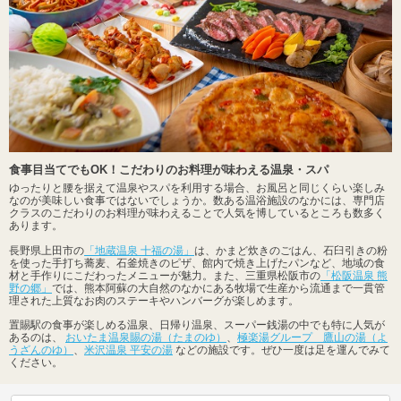
食事目当てでもOK！こだわりのお料理が味わえる温泉・スパ
ゆったりと腰を据えて温泉やスパを利用する場合、お風呂と同じくらい楽しみ
なのが美味しい食事ではないでしょうか。数ある温浴施設のなかには、専門店
クラスのこだわりのお料理が味わえることで人気を博しているところも数多く
あります。
長野県上田市の
「地蔵温泉 十福の湯」
は、かまど炊きのごはん、石臼引きの粉
を使った手打ち蕎麦、石釜焼きのピザ、館内で焼き上げたパンなど、地域の食
材と手作りにこだわったメニューが魅力。また、三重県松阪市の
「松阪温泉 熊
野の郷」
では、熊本阿蘇の大自然のなかにある牧場で生産から流通まで一貫管
理された上質なお肉のステーキやハンバーグが楽しめます。
置賜駅の食事が楽しめる温泉、日帰り温泉、スーパー銭湯の中でも特に人気が
あるのは、
おいたま温泉賜の湯（たまのゆ）
、
極楽湯グループ 鷹山の湯（よ
うざんのゆ）
、
米沢温泉 平安の湯
などの施設です。ぜひ一度は足を運んでみて
ください。