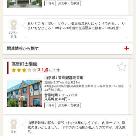
日帰り
お食事・食事処
良いところ：安い、サウナ、低温温泉ありゆっくりできる。。 い
まいちなところ：18時～21時頃の低温温泉に数名～10名程度…
50代～
男性
関連情報から探す
高畠町太陽館
お気に入
りに追加
3.1点
/ 13 件
山形県 / 東置賜郡高畠町
置賜駅4.37km
高畠駅27m
JR山形新幹線高畠駅隣接東北自動車道～福島飯坂IC～国道
13号線を米…
営業時間 7:00～22:00
入浴料金 400円～
日帰り
お食事・食事処
山形新幹線の駅舎に併設された温泉のようです。 内湯一つで、塩
素の臭いがしました。 ドアの外に湯船が見えたのですが、露天風
呂…
匿名