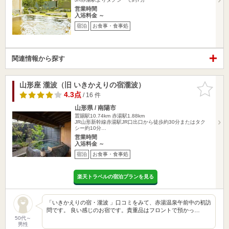
営業時間
入浴料金 ～
宿泊
お食事・食事処
関連情報から探す
山形座 瀧波（旧 いきかえりの宿瀧波）
お気に入
りに追加
4.3点
/ 16 件
山形県 / 南陽市
置賜駅10.74km
赤湯駅1.88km
JR山形新幹線赤湯駅JR口出口から徒歩約30分またはタク
シー約10分…
営業時間
入浴料金 ～
宿泊
お食事・食事処
楽天トラベルの宿泊プランを見る
「いきかえりの宿・瀧波 」口コミをみて、赤湯温泉午前中の初訪
問です。 良い感じのお宿です。貴重品はフロントで預かっ…
50代～
男性