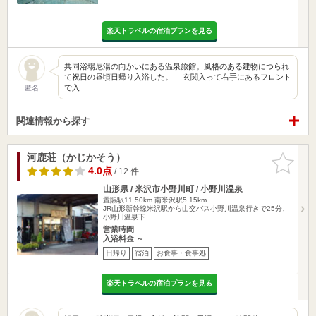
楽天トラベルの宿泊プランを見る
共同浴場尼湯の向かいにある温泉旅館。風格のある建物につられ
て祝日の昼頃日帰り入浴した。 玄関入って右手にあるフロント
で入…
匿名
関連情報から探す
河鹿荘（かじかそう）
お気に入
りに追加
4.0点
/ 12 件
山形県 / 米沢市小野川町 / 小野川温泉
置賜駅11.50km
南米沢駅5.15km
JR山形新幹線米沢駅から山交バス小野川温泉行きで25分、
小野川温泉下…
営業時間
入浴料金 ～
日帰り
宿泊
お食事・食事処
楽天トラベルの宿泊プランを見る