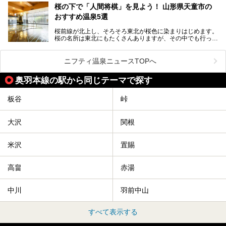
チームサウナ、塩サウナなどが存在し、施設によって様々な
桜の下で「人間将棋」を見よう！ 山形県天童市の
こだわりを持つ施設も増えています。
おすすめ温泉5選
今回はそんな今話題のサウナが楽しめる、山形県内にあるオ
ススメ温泉・銭湯・スパを10件まとめてご紹介します。
桜前線が北上し、そろそろ東北が桜色に染まりはじめます。
桜の名所は東北にもたくさんありますが、その中でも行って
みたいのは、なんといっても山形県天童市の舞鶴山。
舞鶴山の山頂まで軽いハイキングの気分で登れば、そこでは
ニフティ温泉ニュースTOPへ
なんと「人間将棋」が行われているのです！
奥羽本線の駅から同じテーマで探す
「人間将棋」とは昭和31年から毎年春に山形県天童市で行
われている一大イベントで、甲冑や着物姿の武者に扮した人
間が将棋の駒となり、対局を行っているのです。
板谷
峠
人気漫画「３月のライオン」の中でもこの人間将棋のシーン
が描かれ、「坊」こと二海堂氏の甲冑のあまりの似合いっぷ
大沢
関根
りに、思わず吹き出してしまった読者もいることでしょう。
2017年は4月22日（土）・23日（日）に舞鶴山の頂上で行
われます。また、23日は「天童百面指し」が行われ、人間
米沢
置賜
将棋終了後、小学生以上の一般市民がプロ棋士と対局するこ
とができます。
高畠
赤湯
天童市には温泉も多数あるので、桜と人間将棋を見た後はゆ
っくり温泉に浸かってはいかがでしょうか。
中川
羽前中山
今回は山形県天童市のおすすめ温泉をご紹介します！
すべて表示する