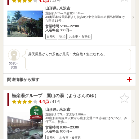
4.1点
/ 12 件
山形県 / 米沢市
置賜駅462m
高畠駅4.61km
JR奥羽本線置賜駅より徒歩8分東北自動車道福島飯坂ICか
ら国道13号…
営業時間 5:30～22:00
入浴料金 330円～
日帰り
宿泊
お食事・食事処
露天風呂からの景色が最高！大自然！無になれる。
50代～
女性
関連情報から探す
極楽湯グループ 鷹山の湯（ようざんのゆ）
お気に入
りに追加
4.4点
/ 41 件
山形県 / 米沢市
置賜駅2.57km
米沢駅3.06km
JR山形新幹線米沢駅から山形交通バス赤湯行きで15分、芦
付下車、徒歩…
営業時間 8:00～23:00
入浴料金 600円～
日帰り
お食事・食事処