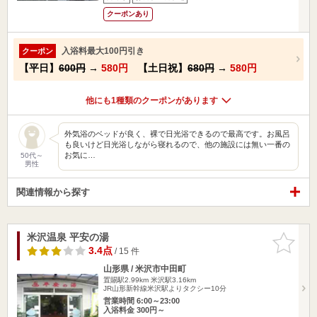
クーポンあり
入浴料最大100円引き
クーポン
【平日】
600円
→
580円
【土日祝】
680円
→
580円
他にも1種類のクーポンがあります
外気浴のベッドが良く、裸で日光浴できるので最高です。お風呂
も良いけど日光浴しながら寝れるので、他の施設には無い一番の
お気に…
50代～
男性
関連情報から探す
米沢温泉 平安の湯
お気に入
りに追加
3.4点
/ 15 件
山形県 / 米沢市中田町
置賜駅2.99km
米沢駅3.16km
JR山形新幹線米沢駅よりタクシー10分
営業時間 6:00～23:00
入浴料金 300円～