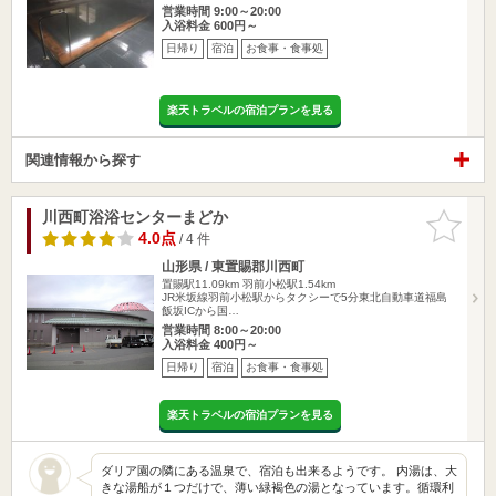
営業時間 9:00～20:00
入浴料金 600円～
日帰り
宿泊
お食事・食事処
楽天トラベルの宿泊プランを見る
関連情報から探す
川西町浴浴センターまどか
お気に入
りに追加
4.0点
/ 4 件
山形県 / 東置賜郡川西町
置賜駅11.09km
羽前小松駅1.54km
JR米坂線羽前小松駅からタクシーで5分東北自動車道福島
飯坂ICから国…
営業時間 8:00～20:00
入浴料金 400円～
日帰り
宿泊
お食事・食事処
楽天トラベルの宿泊プランを見る
ダリア園の隣にある温泉で、宿泊も出来るようです。 内湯は、大
きな湯船が１つだけで、薄い緑褐色の湯となっています。循環利