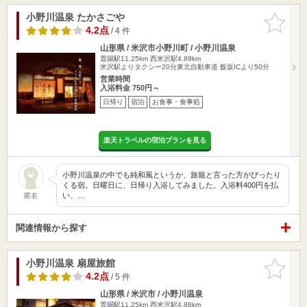
小野川温泉 たかさごや
お気に入
りに追加
4.2点
/ 4 件
山形県 / 米沢市小野川町 / 小野川温泉
置賜駅11.25km
西米沢駅4.89km
米沢駅よりタクシー20分東北自動車道 飯坂ICより50分
営業時間
入浴料金 750円～
日帰り
宿泊
お食事・食事処
楽天トラベルの宿泊プランを見る
小野川温泉の中でも純和風というか、旅籠と言った方がぴったり
くる宿。日曜日に、日帰り入浴してみました。入浴料400円を払
い、…
匿名
関連情報から探す
小野川温泉 扇屋旅館
お気に入
りに追加
4.2点
/ 5 件
山形県 / 米沢市 / 小野川温泉
置賜駅11.25km
西米沢駅4.88km