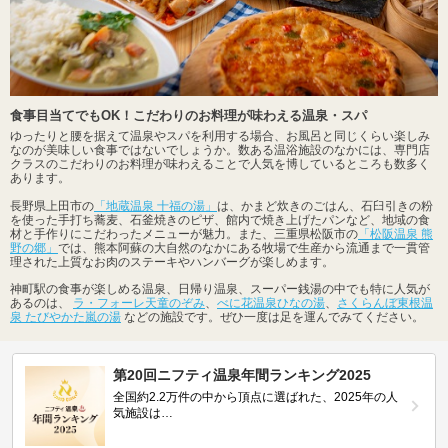
食事目当てでもOK！こだわりのお料理が味わえる温泉・スパ
ゆったりと腰を据えて温泉やスパを利用する場合、お風呂と同じくらい楽しみ
なのが美味しい食事ではないでしょうか。数ある温浴施設のなかには、専門店
クラスのこだわりのお料理が味わえることで人気を博しているところも数多く
あります。
長野県上田市の
「地蔵温泉 十福の湯」
は、かまど炊きのごはん、石臼引きの粉
を使った手打ち蕎麦、石釜焼きのピザ、館内で焼き上げたパンなど、地域の食
材と手作りにこだわったメニューが魅力。また、三重県松阪市の
「松阪温泉 熊
野の郷」
では、熊本阿蘇の大自然のなかにある牧場で生産から流通まで一貫管
理された上質なお肉のステーキやハンバーグが楽しめます。
神町駅の食事が楽しめる温泉、日帰り温泉、スーパー銭湯の中でも特に人気が
あるのは、
ラ・フォーレ天童のぞみ
、
べに花温泉ひなの湯
、
さくらんぼ東根温
泉 たびやかた嵐の湯
などの施設です。ぜひ一度は足を運んでみてください。
第20回ニフティ温泉年間ランキング2025
全国約2.2万件の中から頂点に選ばれた、2025年の人
気施設は…