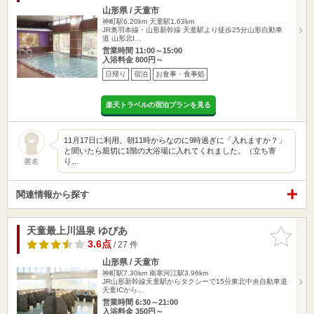
山形県 / 天童市
神町駅6.20km
天童駅1.63km
JR奥羽本線・山形新幹線 天童駅より徒歩25分山形自動車
道 山形北I…
営業時間 11:00～15:00
入浴料金 800円～
日帰り
宿泊
お食事・食事処
楽天トラベルの宿泊プランを見る
11月17日に利用。朝11時からなのに9時過ぎに「入れますか？」
と聞いたら親切に1階の大浴場に入れてくれました。（立ち寄
り…
匿名
関連情報から探す
天童最上川温泉 ゆぴあ
お気に入
りに追加
3.6点
/ 27 件
山形県 / 天童市
神町駅7.30km
南寒河江駅3.96km
JR山形新幹線天童駅からタクシーで15分東北中央自動車道
天童ICから…
営業時間 6:30～21:00
入浴料金 350円～