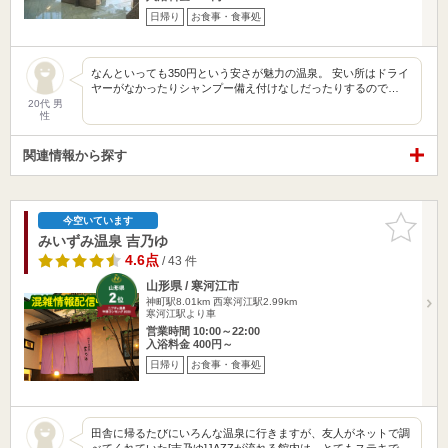
日帰り
お食事・食事処
なんといっても350円という安さが魅力の温泉。 安い所はドライ
ヤーがなかったりシャンプー備え付けなしだったりするので…
20代 男
性
関連情報から探す
お気に入
今空いています
りに追加
みいずみ温泉 吉乃ゆ
4.6点
/ 43 件
山形県 / 寒河江市
神町駅8.01km
西寒河江駅2.99km
寒河江駅より車
営業時間 10:00～22:00
入浴料金 400円～
日帰り
お食事・食事処
田舎に帰るたびにいろんな温泉に行きますが、友人がネットで調
べてくれていた[吉乃ゆ]JAZZが流れる館内は、とてもステキで