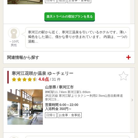
日帰り
宿泊
お食事・食事処
楽天トラベルの宿泊プランを見る
寒河江の駅から近く、寒河江温泉を引いているホテルです。薄い
褐色をした湯に、僅かな香りが含まれています。 内湯は、一つの
湯船…
～10代
男性
関連情報から探す
寒河江花咲か温泉 ゆ～チェリー
お気に入
りに追加
4.6点
/ 31 件
山形県 / 寒河江市
神町駅11.74km
寒河江駅1.66km
JR左沢線 寒河江駅よりタクシー利用2.5km山形自動車道
寒河江S…
営業時間 6:00～22:00
入浴料金 350円～
日帰り
お食事・食事処