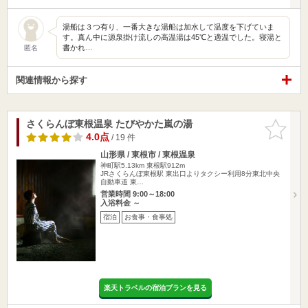
湯船は３つ有り、一番大きな湯船は加水して温度を下げていま
す。真ん中に源泉掛け流しの高温湯は45℃と適温でした。寝湯と
書かれ…
匿名
関連情報から探す
さくらんぼ東根温泉 たびやかた嵐の湯
お気に入
りに追加
4.0点
/ 19 件
山形県 / 東根市 / 東根温泉
神町駅5.13km
東根駅912m
JRさくらんぼ東根駅 東出口よりタクシー利用8分東北中央
自動車道 東…
営業時間 9:00～18:00
入浴料金 ～
宿泊
お食事・食事処
楽天トラベルの宿泊プランを見る