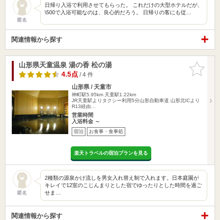
日帰り入浴で利用させてもらった。 これだけの大型ホテルだが、
\500で入浴可能なのは、良心的だろう。 日帰りの客にも従…
匿名
関連情報から探す
山形県天童温泉 湯の香 松の湯
お気に入
りに追加
4.5点
/ 4 件
山形県 / 天童市
神町駅5.95km
天童駅1.22km
JR天童駅よりタクシー利用5分山形自動車道 山形北ICより
R13経由…
営業時間
入浴料金 ～
宿泊
お食事・食事処
楽天トラベルの宿泊プランを見る
2種類の源泉かけ流しを男女入れ替え制で入れます。日本庭園が
キレイで12室のこじんまりとした宿でゆったりとした時間を過ご
せま…
匿名
関連情報から探す