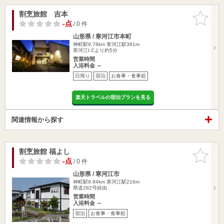
割烹旅館 吉本
お気に入
りに追加
-点
/ 0 件
山形県 / 寒河江市本町
神町駅9.78km
寒河江駅381m
寒河江I.Cより約5分
営業時間
入浴料金 ～
日帰り
宿泊
お食事・食事処
楽天トラベルの宿泊プランを見る
関連情報から探す
割烹旅館 福よし
お気に入
りに追加
-点
/ 0 件
山形県 / 寒河江市
神町駅9.94km
寒河江駅216m
県道282号経由
営業時間
入浴料金 ～
宿泊
お食事・食事処