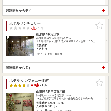
関連情報から探す
ホテルサンチェリー
お気に入
りに追加
-点
/ 1 件
山形県 / 寒河江市
神町駅10.06km
寒河江駅277m
ＪＲ寒河江駅～徒歩２分／寒河江ＩＣ～お車にて５分
営業時間
入浴料金 ～
宿泊
お食事・食事処
関連情報から探す
ホテル シンフォニー本館
お気に入
りに追加
4.0点
/ 1 件
山形県 / 寒河江市元町
神町駅10.22km
寒河江駅150m
JR左沢線寒河江駅より徒歩3分山形空港より約30分
営業時間 12:30～16:00
入浴料金 800円～