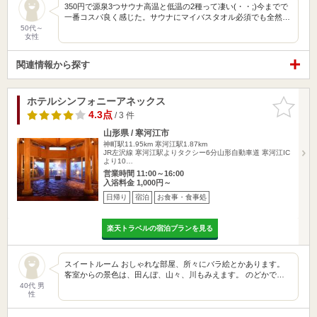
350円で源泉3つサウナ高温と低温の2種って凄い(・・;)今までで
一番コスパ良く感じた。サウナにマイバスタオル必須でも全然…
50代～
女性
関連情報から探す
ホテルシンフォニーアネックス
お気に入
りに追加
4.3点
/ 3 件
山形県 / 寒河江市
神町駅11.95km
寒河江駅1.87km
JR左沢線 寒河江駅よりタクシー6分山形自動車道 寒河江IC
より10…
営業時間 11:00～16:00
入浴料金 1,000円～
日帰り
宿泊
お食事・食事処
楽天トラベルの宿泊プランを見る
スイートルーム おしゃれな部屋、所々にバラ絵とかあります。
客室からの景色は、田んぼ、山々、川もみえます。 のどかで…
40代 男
性