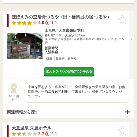
ほほえみの空湯舟つるや（旧：檜風呂の宿 つるや）
お気に入
りに追加
4.0点
/ 1 件
山形県 / 天童市鎌田本町
神町駅6.01km
天童駅1.17km
JR天童駅より徒歩15分東北自動車道山形北インタ-より15
分
営業時間
入浴料金 ～
宿泊
お食事・食事処
楽天トラベルの宿泊プランを見る
中庭を囲むように客室が並ぶ、全館畳敷きの天童温泉の宿。お盆
期間中、一泊二食付で利用して来ました。和モダンなラウンジ
で、ウェ…
40代 男
性
関連情報から探す
天童温泉 栄屋ホテル
お気に入
りに追加
2.7点
/ 3 件