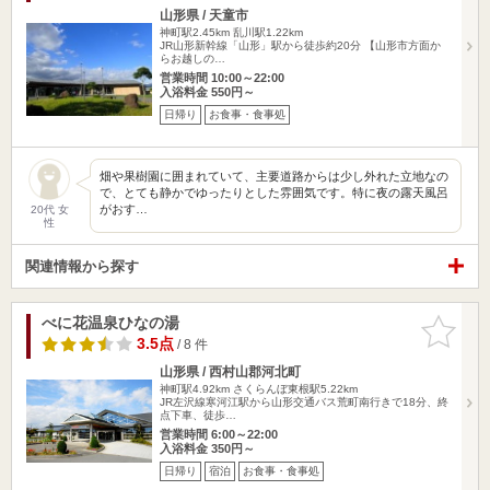
山形県 / 天童市
神町駅2.45km
乱川駅1.22km
JR山形新幹線「山形」駅から徒歩約20分 【山形市方面か
らお越しの…
営業時間 10:00～22:00
入浴料金 550円～
日帰り
お食事・食事処
畑や果樹園に囲まれていて、主要道路からは少し外れた立地なの
で、とても静かでゆったりとした雰囲気です。特に夜の露天風呂
がおす…
20代 女
性
関連情報から探す
べに花温泉ひなの湯
お気に入
りに追加
3.5点
/ 8 件
山形県 / 西村山郡河北町
神町駅4.92km
さくらんぼ東根駅5.22km
JR左沢線寒河江駅から山形交通バス荒町南行きで18分、終
点下車、徒歩…
営業時間 6:00～22:00
入浴料金 350円～
日帰り
宿泊
お食事・食事処