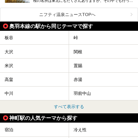
桜の名所は東北にもたくさんありますが、その中でも行って
みたいのは、なんといっても山形県天童市の舞鶴山。
舞鶴山の山頂まで軽いハイキングの気分で登れば、そこでは
ニフティ温泉ニュースTOPへ
なんと「人間将棋」が行われているのです！
奥羽本線の駅から同じテーマで探す
「人間将棋」とは昭和31年から毎年春に山形県天童市で行
われている一大イベントで、甲冑や着物姿の武者に扮した人
間が将棋の駒となり、対局を行っているのです。
板谷
峠
人気漫画「３月のライオン」の中でもこの人間将棋のシーン
が描かれ、「坊」こと二海堂氏の甲冑のあまりの似合いっぷ
大沢
関根
りに、思わず吹き出してしまった読者もいることでしょう。
2017年は4月22日（土）・23日（日）に舞鶴山の頂上で行
われます。また、23日は「天童百面指し」が行われ、人間
米沢
置賜
将棋終了後、小学生以上の一般市民がプロ棋士と対局するこ
とができます。
高畠
赤湯
天童市には温泉も多数あるので、桜と人間将棋を見た後はゆ
っくり温泉に浸かってはいかがでしょうか。
中川
羽前中山
今回は山形県天童市のおすすめ温泉をご紹介します！
すべて表示する
神町駅の人気テーマから探す
宿泊
冷え性