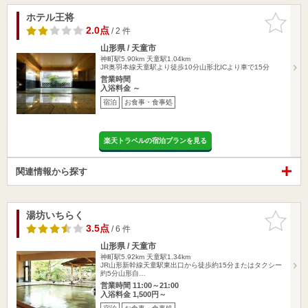
ホテル王将
お気に入
りに追加
2.0点
/ 2 件
山形県 / 天童市
神町駅5.90km
天童駅1.04km
JR奥羽本線天童駅より徒歩10分山形北ICより車で15分
営業時間
入浴料金 ～
宿泊
お食事・食事処
楽天トラベルの宿泊プランを見る
関連情報から探す
湯坊いちらく
お気に入
りに追加
3.5点
/ 6 件
山形県 / 天童市
神町駅5.92km
天童駅1.34km
JR山形新幹線天童駅東出口から徒歩約15分またはタクシー
約5分山形自…
営業時間 11:00～21:00
入浴料金 1,500円～