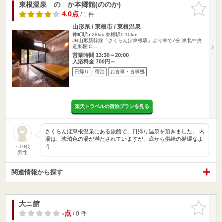
東根温泉 のゝか本郷館(ののか)
お気に入
りに追加
4.0点
/ 1 件
山形県 / 東根市 / 東根温泉
神町駅5.28km
東根駅1.10km
JR山形新幹線「さくらんぼ東根駅」より車で7分 東北中央
道東根IC…
営業時間 13:30～20:00
入浴料金 700円～
日帰り
宿泊
お食事・食事処
楽天トラベルの宿泊プランを見る
さくらんぼ東根温泉にある旅館で、日帰り温泉を頂きました。 内
湯は、琥珀色の湯が満たされていますが、底から供給の循環なよ
う…
～10代
男性
関連情報から探す
大ニ館
お気に入
りに追加
-点
/ 0 件