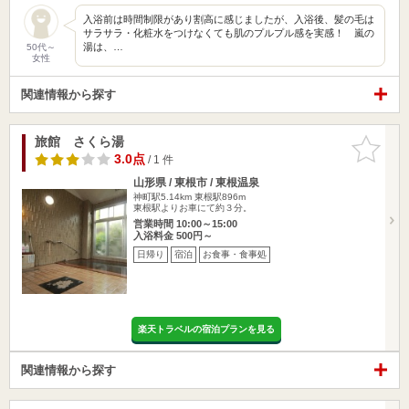
入浴前は時間制限があり割高に感じましたが、入浴後、髪の毛は
サラサラ・化粧水をつけなくても肌のプルプル感を実感！ 嵐の
湯は、…
50代～
女性
関連情報から探す
旅館 さくら湯
お気に入
りに追加
3.0点
/ 1 件
山形県 / 東根市 / 東根温泉
神町駅5.14km
東根駅896m
東根駅よりお車にて約３分。
営業時間 10:00～15:00
入浴料金 500円～
日帰り
宿泊
お食事・食事処
楽天トラベルの宿泊プランを見る
関連情報から探す