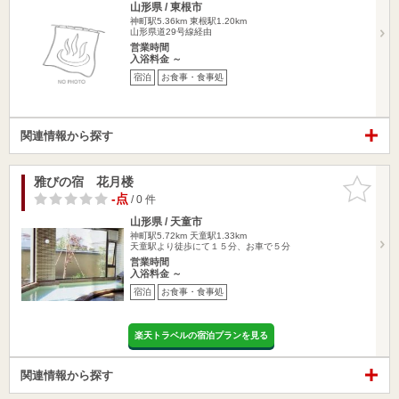
山形県 / 東根市
神町駅5.36km
東根駅1.20km
山形県道29号線経由
営業時間
入浴料金 ～
宿泊
お食事・食事処
関連情報から探す
雅びの宿 花月楼
お気に入
りに追加
-点
/ 0 件
山形県 / 天童市
神町駅5.72km
天童駅1.33km
天童駅より徒歩にて１５分、お車で５分
営業時間
入浴料金 ～
宿泊
お食事・食事処
楽天トラベルの宿泊プランを見る
関連情報から探す