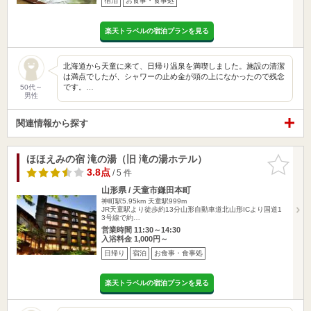
宿泊
お食事・食事処
楽天トラベルの宿泊プランを見る
北海道から天童に来て、日帰り温泉を満喫しました。施設の清潔
は満点でしたが、シャワーの止め金が頭の上になかったので残念
です。…
50代～
男性
関連情報から探す
ほほえみの宿 滝の湯（旧 滝の湯ホテル）
お気に入
りに追加
3.8点
/ 5 件
山形県 / 天童市鎌田本町
神町駅5.95km
天童駅999m
JR天童駅より徒歩約13分山形自動車道北山形ICより国道1
3号線で約…
営業時間 11:30～14:30
入浴料金 1,000円～
日帰り
宿泊
お食事・食事処
楽天トラベルの宿泊プランを見る