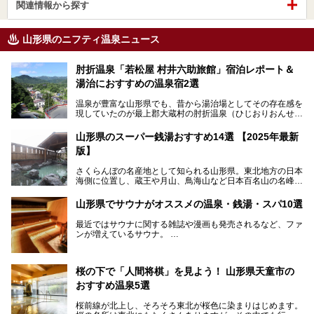
関連情報から探す
山形県のニフティ温泉ニュース
肘折温泉「若松屋 村井六助旅館」宿泊レポート＆
湯治におすすめの温泉宿2選
温泉が豊富な山形県でも、昔から湯治場としてその存在感を
現していたのが最上郡大蔵村の肘折温泉（ひじおりおんせ
ん）です。
今回はその肘折温泉の「若松屋 村井六助旅館」に宿泊した
山形県のスーパー銭湯おすすめ14選 【2025年最新
体験レポートとおすすめの温泉宿を2軒ご紹介します。
版】
鄙びた風情があり、源泉掛け流しの旅館も多い肘折温泉は、
じっくり名湯に浸かって癒されたい方にぴったりの温泉地で
さくらんぼの名産地として知られる山形県。東北地方の日本
す。
海側に位置し、蔵王や月山、鳥海山など日本百名山の名峰や
最上川が彩る、自然の美しい地域です。かの松尾芭蕉は「奥
の細道」全行程の1/3にあたる期間を山形県で過ごしたとい
山形県でサウナがオススメの温泉・銭湯・スパ10選
われることからも、山形の深い魅力がうかがえます。
山形県はまた、県内全域に多様な温泉があり、35ある市町
最近ではサウナに関する雑誌や漫画も発売されるなど、ファ
村のすべてで温泉が湧いているという温泉県。そんな山形県
ンが増えているサウナ。
でぜひチェックしたいスーパー銭湯をご紹介します。
しかしサウナは一口にサウナと言っても、ドライサウナ、ス
チームサウナ、塩サウナなどが存在し、施設によって様々な
桜の下で「人間将棋」を見よう！ 山形県天童市の
こだわりを持つ施設も増えています。
おすすめ温泉5選
今回はそんな今話題のサウナが楽しめる、山形県内にあるオ
ススメ温泉・銭湯・スパを10件まとめてご紹介します。
桜前線が北上し、そろそろ東北が桜色に染まりはじめます。