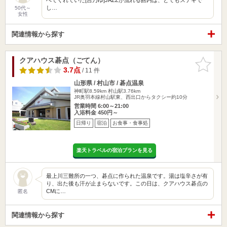
し…
50代～
女性
関連情報から探す
クアハウス碁点（ごてん）
お気に入
りに追加
3.7点
/ 11 件
山形県 / 村山市 / 碁点温泉
神町駅8.59km
村山駅3.76km
JR奥羽本線村山駅東、西出口からタクシー約10分
営業時間 6:00～21:00
入浴料金 450円～
日帰り
宿泊
お食事・食事処
楽天トラベルの宿泊プランを見る
最上川三難所の一つ、碁点に作られた温泉です。湯は塩辛さが有
り、出た後も汗が止まらないです。この日は、クアハウス碁点の
CMに…
匿名
関連情報から探す