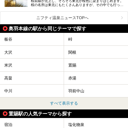
桜前線が北上し、そろそろ東北が桜色に染まりはじめます。
桜の名所は東北にもたくさんありますが、その中でも行って
みたいのは、なんといっても山形県天童市の舞鶴山。
舞鶴山の山頂まで軽いハイキングの気分で登れば、そこでは
ニフティ温泉ニュースTOPへ
なんと「人間将棋」が行われているのです！
奥羽本線の駅から同じテーマで探す
「人間将棋」とは昭和31年から毎年春に山形県天童市で行
われている一大イベントで、甲冑や着物姿の武者に扮した人
間が将棋の駒となり、対局を行っているのです。
板谷
峠
人気漫画「３月のライオン」の中でもこの人間将棋のシーン
が描かれ、「坊」こと二海堂氏の甲冑のあまりの似合いっぷ
大沢
関根
りに、思わず吹き出してしまった読者もいることでしょう。
2017年は4月22日（土）・23日（日）に舞鶴山の頂上で行
われます。また、23日は「天童百面指し」が行われ、人間
米沢
置賜
将棋終了後、小学生以上の一般市民がプロ棋士と対局するこ
とができます。
高畠
赤湯
天童市には温泉も多数あるので、桜と人間将棋を見た後はゆ
っくり温泉に浸かってはいかがでしょうか。
中川
羽前中山
今回は山形県天童市のおすすめ温泉をご紹介します！
すべて表示する
置賜駅の人気テーマから探す
宿泊
塩化物泉