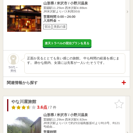
山形県 / 米沢市 / 小野川温泉
置賜駅11.25km
西米沢駅4.88km
JR米沢駅よりバス利用30分
営業時間 0:00～24:00
入浴料金 ～
宿泊
美肌の湯
楽天トラベルの宿泊プランを見る
正面か見るととても良い感じの旅館。 中も時間の経過を感じま
す。 静かな館内、女湯には先客が一人いたそうです。
50代～
男性
関連情報から探す
やな川屋旅館
お気に入
りに追加
3.6点
/ 7 件
山形県 / 米沢市 / 小野川温泉
置賜駅11.29km
西米沢駅4.92km
JR米沢駅よりバスで約25分福島飯坂ICよりR13号、R121
号経由…
営業時間