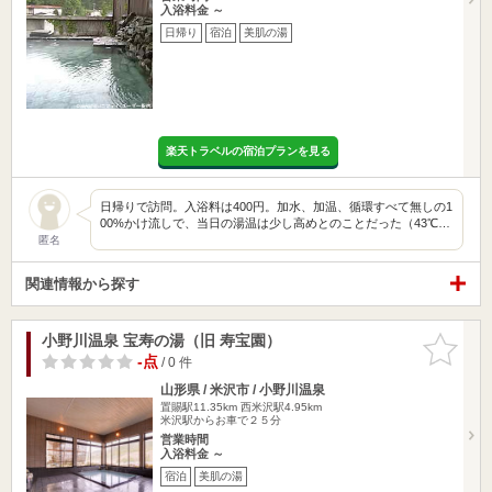
入浴料金 ～
日帰り
宿泊
美肌の湯
楽天トラベルの宿泊プランを見る
日帰りで訪問。入浴料は400円。加水、加温、循環すべて無しの1
00%かけ流しで、当日の湯温は少し高めとのことだった（43℃…
匿名
関連情報から探す
小野川温泉 宝寿の湯（旧 寿宝園）
お気に入
りに追加
-点
/ 0 件
山形県 / 米沢市 / 小野川温泉
置賜駅11.35km
西米沢駅4.95km
米沢駅からお車で２５分
営業時間
入浴料金 ～
宿泊
美肌の湯