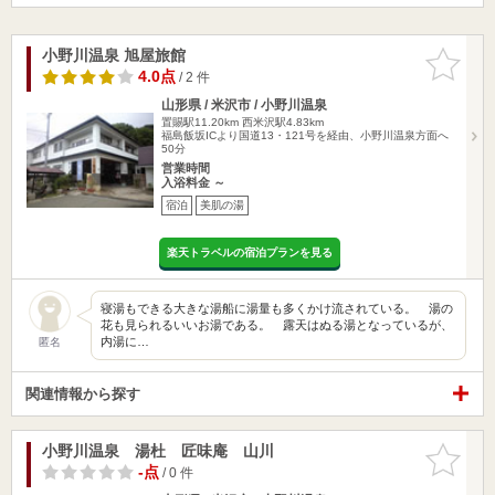
小野川温泉 旭屋旅館
お気に入
りに追加
4.0点
/ 2 件
山形県 / 米沢市 / 小野川温泉
置賜駅11.20km
西米沢駅4.83km
福島飯坂ICより国道13・121号を経由、小野川温泉方面へ
50分
営業時間
入浴料金 ～
宿泊
美肌の湯
楽天トラベルの宿泊プランを見る
寝湯もできる大きな湯船に湯量も多くかけ流されている。 湯の
花も見られるいいお湯である。 露天はぬる湯となっているが、
内湯に…
匿名
関連情報から探す
小野川温泉 湯杜 匠味庵 山川
お気に入
りに追加
-点
/ 0 件