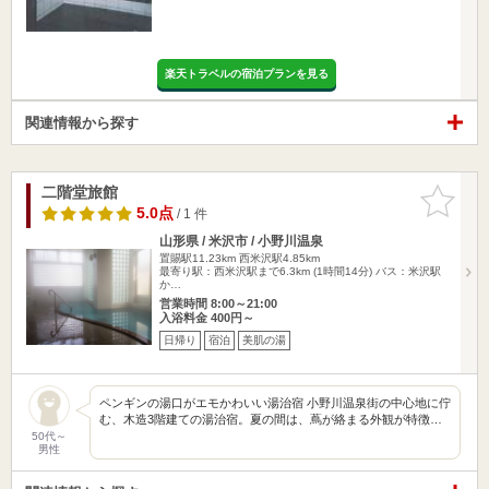
楽天トラベルの宿泊プランを見る
関連情報から探す
二階堂旅館
お気に入
りに追加
5.0点
/ 1 件
山形県 / 米沢市 / 小野川温泉
置賜駅11.23km
西米沢駅4.85km
最寄り駅：西米沢駅まで6.3km (1時間14分) バス：米沢駅
か…
営業時間 8:00～21:00
入浴料金 400円～
日帰り
宿泊
美肌の湯
ペンギンの湯口がエモかわいい湯治宿 小野川温泉街の中心地に佇
む、木造3階建ての湯治宿。夏の間は、蔦が絡まる外観が特徴…
50代～
男性