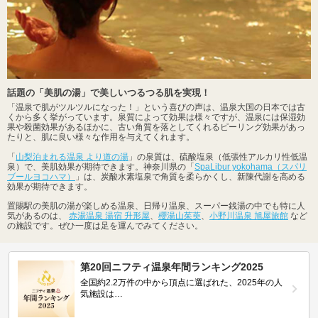
話題の「美肌の湯」で美しいつるつる肌を実現！
「温泉で肌がツルツルになった！」という喜びの声は、温泉大国の日本では古
くから多く挙がっています。泉質によって効果は様々ですが、温泉には保湿効
果や殺菌効果があるほかに、古い角質を落としてくれるピーリング効果があっ
たりと、肌に良い様々な作用を与えてくれます。
「
山梨泊まれる温泉 より道の湯
」の泉質は、硫酸塩泉（低張性アルカリ性低温
泉）で、美肌効果が期待できます。神奈川県の「
SpaLibur yokohama（スパリ
ブールヨコハマ）
」は、炭酸水素塩泉で角質を柔らかくし、新陳代謝を高める
効果が期待できます。
置賜駅の美肌の湯が楽しめる温泉、日帰り温泉、スーパー銭湯の中でも特に人
気があるのは、
赤湯温泉 湯宿 升形屋
、
櫻湯山茱萸
、
小野川温泉 旭屋旅館
など
の施設です。ぜひ一度は足を運んでみてください。
第20回ニフティ温泉年間ランキング2025
全国約2.2万件の中から頂点に選ばれた、2025年の人
気施設は…