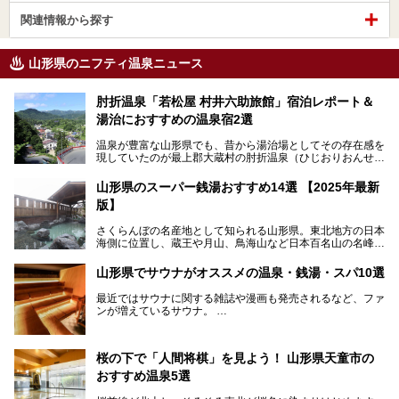
関連情報から探す
山形県のニフティ温泉ニュース
肘折温泉「若松屋 村井六助旅館」宿泊レポート＆
湯治におすすめの温泉宿2選
温泉が豊富な山形県でも、昔から湯治場としてその存在感を
現していたのが最上郡大蔵村の肘折温泉（ひじおりおんせ
ん）です。
今回はその肘折温泉の「若松屋 村井六助旅館」に宿泊した
山形県のスーパー銭湯おすすめ14選 【2025年最新
体験レポートとおすすめの温泉宿を2軒ご紹介します。
版】
鄙びた風情があり、源泉掛け流しの旅館も多い肘折温泉は、
じっくり名湯に浸かって癒されたい方にぴったりの温泉地で
さくらんぼの名産地として知られる山形県。東北地方の日本
す。
海側に位置し、蔵王や月山、鳥海山など日本百名山の名峰や
最上川が彩る、自然の美しい地域です。かの松尾芭蕉は「奥
の細道」全行程の1/3にあたる期間を山形県で過ごしたとい
山形県でサウナがオススメの温泉・銭湯・スパ10選
われることからも、山形の深い魅力がうかがえます。
山形県はまた、県内全域に多様な温泉があり、35ある市町
最近ではサウナに関する雑誌や漫画も発売されるなど、ファ
村のすべてで温泉が湧いているという温泉県。そんな山形県
ンが増えているサウナ。
でぜひチェックしたいスーパー銭湯をご紹介します。
しかしサウナは一口にサウナと言っても、ドライサウナ、ス
チームサウナ、塩サウナなどが存在し、施設によって様々な
桜の下で「人間将棋」を見よう！ 山形県天童市の
こだわりを持つ施設も増えています。
おすすめ温泉5選
今回はそんな今話題のサウナが楽しめる、山形県内にあるオ
ススメ温泉・銭湯・スパを10件まとめてご紹介します。