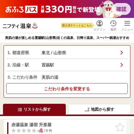
購入済チケットはこちら
ログイン
履歴
メニュー
美肌の湯が楽しめる置賜駅(山形県)近くの温泉、日帰り温泉、スーパー銭湯おすすめ
1. 都道府県
東北 / 山形県
2. 沿線・駅
置賜駅
3. こだわり条件
美肌の湯
こだわり条件を変更する
リストから探す
地図から探す
赤湯温泉 湯宿 升形屋
お気に入
りに追加
-点
/ 0 件