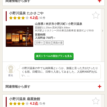
関連情報から探す
小野川温泉 たかさごや
お気に入
りに追加
4.2点
/ 4 件
山形県 / 米沢市小野川町 / 小野川温泉
置賜駅11.25km
西米沢駅4.89km
米沢駅よりタクシー20分東北自動車道 飯坂ICより50分
営業時間
入浴料金 750円～
日帰り
宿泊
美肌の湯
楽天トラベルの宿泊プランを見る
小野川温泉の中でも純和風というか、旅籠と言った方がぴったり
くる宿。日曜日に、日帰り入浴してみました。入浴料400円を払
い、…
匿名
関連情報から探す
小野川温泉 扇屋旅館
お気に入
りに追加
4.2点
/ 5 件