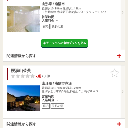
山形県 / 南陽市
置賜駅10.38km
赤湯駅1.43km
山形新幹線 赤湯駅下車徒歩20分・タクシーで５分
営業時間
入浴料金 ～
宿泊
美肌の湯
楽天トラベルの宿泊プランを見る
関連情報から探す
櫻湯山茱萸
お気に入
りに追加
-点
/ 0 件
山形県 / 南陽市赤湯
置賜駅10.87km
赤湯駅1.76km
赤湯駅より車約5分山形蔵王ICより約32キロ
営業時間
入浴料金 ～
宿泊
美肌の湯
関連情報から探す