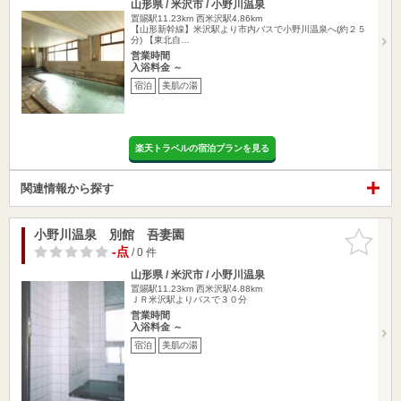
山形県 / 米沢市 / 小野川温泉
置賜駅11.23km
西米沢駅4.86km
【山形新幹線】米沢駅より市内バスで小野川温泉へ(約２５
分) 【東北自…
営業時間
入浴料金 ～
宿泊
美肌の湯
楽天トラベルの宿泊プランを見る
関連情報から探す
小野川温泉 別館 吾妻園
お気に入
りに追加
-点
/ 0 件
山形県 / 米沢市 / 小野川温泉
置賜駅11.23km
西米沢駅4.88km
ＪＲ米沢駅よりバスで３０分
営業時間
入浴料金 ～
宿泊
美肌の湯