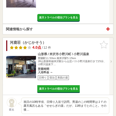
楽天トラベルの宿泊プランを見る
関連情報から探す
河鹿荘（かじかそう）
お気に入
りに追加
4.0点
/ 12 件
山形県 / 米沢市小野川町 / 小野川温泉
置賜駅11.50km
南米沢駅5.15km
JR山形新幹線米沢駅から山交バス小野川温泉行きで25分、
小野川温泉下…
営業時間
入浴料金 ～
日帰り
宿泊
美肌の湯
楽天トラベルの宿泊プランを見る
祝日の10時半頃、日帰り入浴で訪問。男湯のこの時間帯は２Ｆの
露天風呂もある「せせらぎの湯」だが、11時までとのこと。その
後…
匿名