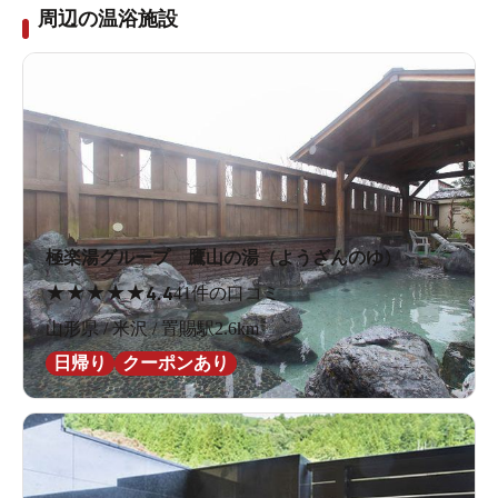
周辺の温浴施設
極楽湯グループ 鷹山の湯（ようざんのゆ）
★
★
★
★
★
4.4
41件の口コミ
山形県 / 米沢 / 置賜駅2.6km
日帰り
クーポンあり