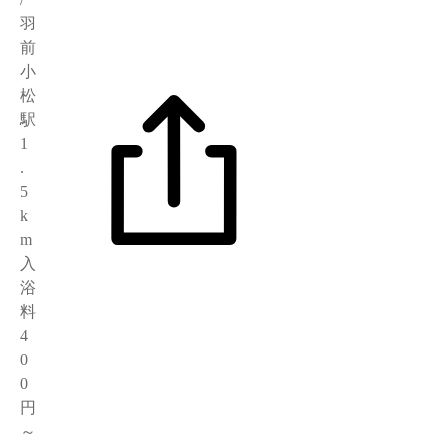
羽
前
小
松
駅
1
.
5
k
m
入
浴
料
4
0
0
円
～