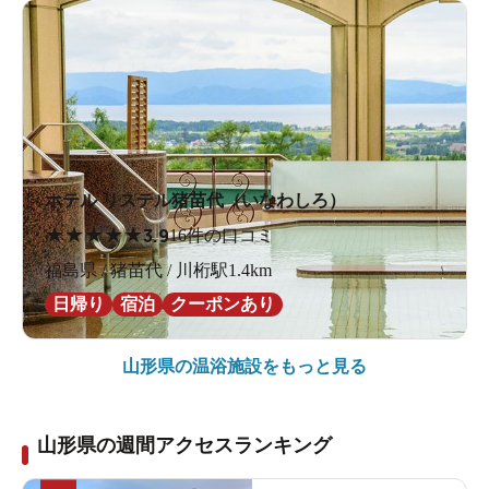
ホテル リステル猪苗代（いなわしろ）
★
★
★
★
★
3.9
16件の口コミ
福島県 / 猪苗代 / 川桁駅1.4km
日帰り
宿泊
クーポンあり
山形県の
温浴施設をもっと見る
山形県の週間アクセスランキング