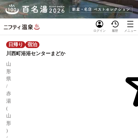
ログイン
履歴
メニュー
日帰り
宿泊
川西町浴浴センターまどか
山
形
県
/
赤
湯
(
山
形
)
/