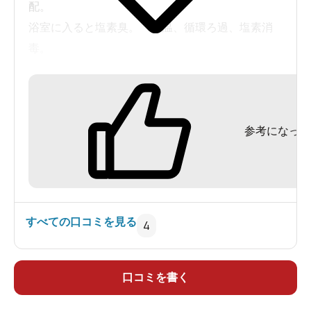
配。
浴室に入ると塩素臭。 加温、循環ろ過、塩素消
毒。
川西温泉 ナトリウムー塩化物温泉
３０．４度 ｐH７．５ 溶存物質 １９３５ メ
参考になった
タケイ酸 １７．２ 酸化還元電位 （ORP) ２
８２ （2009.5.30）
すべての口コミを見る
4
口コミを書く