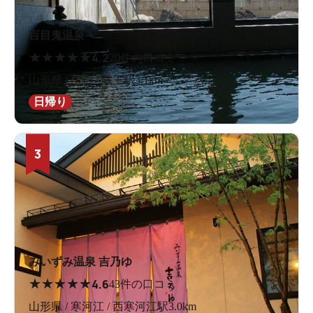
百目鬼温泉
★
★
★
★
★
4.2
20件の口コミ
山形県 / 山形 / 蔵王駅3.1km
日帰り
3
みいずみ温泉 吉乃ゆ
★
★
★
★
★
4.6
43件の口コミ
山形県 / 寒河江 / 西寒河江駅3.0km