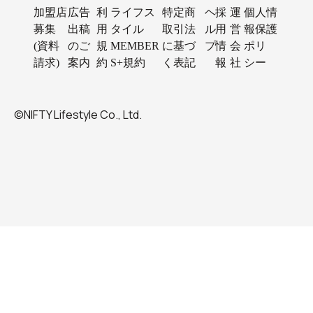
加盟店
広告
利
ライフス
特定商
ヘ
採
運
個人情
募集
出稿
用
タイル
取引法
ル
用
営
報保護
(資料
のご
規
MEMBER
に基づ
プ
情
会
ポリ
請求)
案内
約
S+規約
く表記
報
社
シー
©NIFTY Lifestyle Co., Ltd.