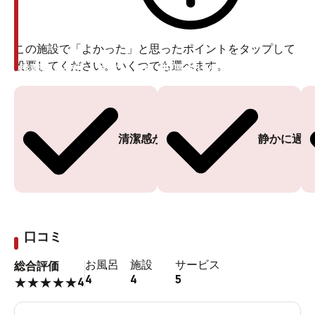
この施設で「よかった」と思ったポイントをタップして
投票してください。いくつでも選べます。
投票ありがとうございます
投票ありがとうございます
清潔感がある
静かに過ご
口コミ
お風呂
施設
サービス
総合評価
4
4
5
4
★
★
★
★
★