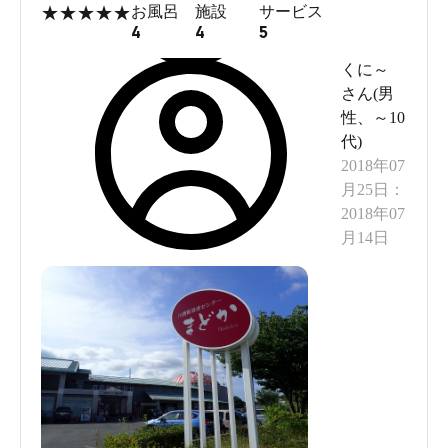
★
★
★
★
★
お風呂
施設
サービス
4
4
5
くに～
さん(
男
性
、
～10
代
)
2018年07
月25日
：
2018年07
月14日