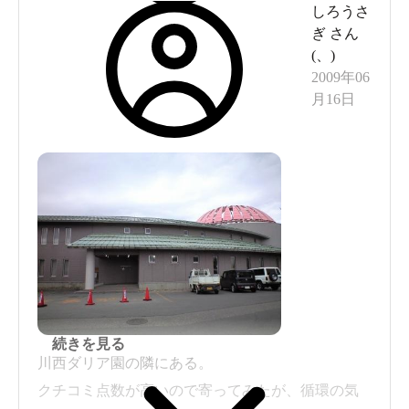
しろうさ
ぎ
さん
(
、
)
2009年06
月16日
続きを見る
川西ダリア園の隣にある。
クチコミ点数が高いので寄ってみたが、循環の気