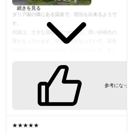
続きを見る
ダリア園の隣にある温泉で、宿泊も出来るようで
す。
内湯は、大きな湯船が１つだけで、薄い緑褐色の
湯となっています。循環利用となっていて、温泉
の成分はわからないものになっていました。外に
出られるガラス戸が有りましたが、涼み用のテラ
スとなっていました。
シャンプー,ボディソープ付き300円のところJAF会
参考になった
員証提示で250円。鍵付き無料貴重品ロッカー有り,
無料ドライヤー有り,露天風呂無し。
★
★
★
★
★