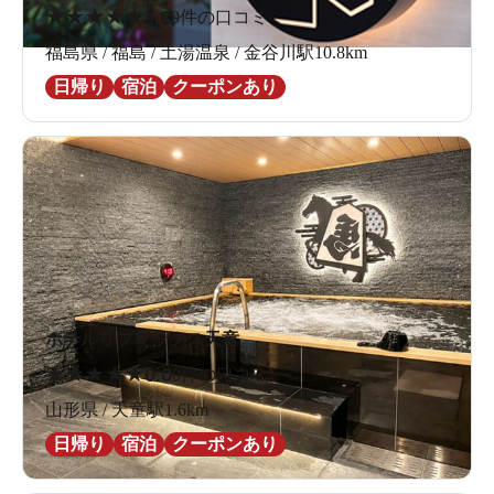
★
★
★
★
★
3.8
9件の口コミ
福島県 / 福島 / 土湯温泉 / 金谷川駅10.8km
日帰り
宿泊
クーポンあり
ホテルリブマックス天童
★
★
★
★
★
0.0
0件の口コミ
山形県 / 天童駅1.6km
日帰り
宿泊
クーポンあり