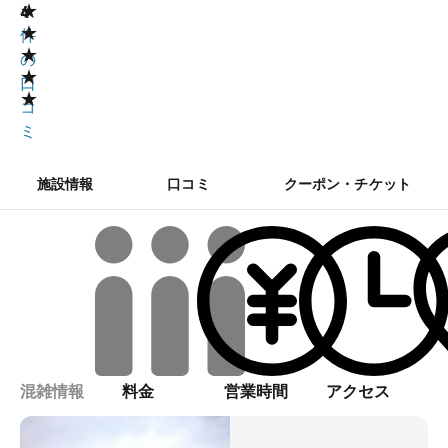
★
4
4
★
件
★
の
★
口
★
コ
ミ
施設情報
口コミ
クーポン・チケット
混雑情報
料金
営業時間
アクセス