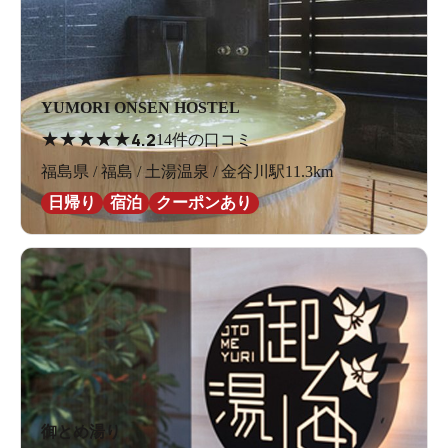
YUMORI ONSEN HOSTEL
★
★
★
★
★
4.2
14件の口コミ
福島県 / 福島 / 土湯温泉 / 金谷川駅11.3km
日帰り
宿泊
クーポンあり
御とめ湯り