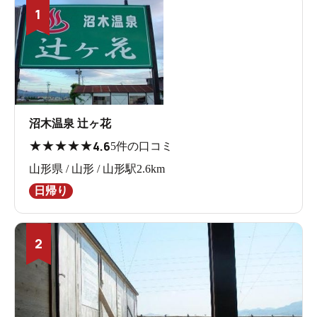
1
沼木温泉 辻ヶ花
★
★
★
★
★
4.6
5件の口コミ
山形県 / 山形 / 山形駅2.6km
日帰り
2