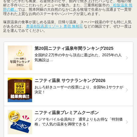
を使った手打ち蕎麦、石釜焼きのピザ、館内で焼き上げたパンなど、地域の食
材と手作りにこだわったメニューが魅力。また、三重県松阪市の
「松阪温泉 熊
野の郷」
では、熊本阿蘇の大自然のなかにある牧場で生産から流通まで一貫管
理された上質なお肉のステーキやハンバーグが楽しめます。
塚原温泉の食事が楽しめる温泉、日帰り温泉、スーパー銭湯の中でも特に人気
があるのは、
奥湯布院高原リゾート 奥宿 無相荘
などの施設です。ぜひ一度は
足を運んでみてください。
第20回ニフティ温泉年間ランキング2025
全国約2.2万件の中から頂点に選ばれた、2025年の人
気施設は…
ニフティ温泉 サウナランキング2026
おふろ好きユーザーの投票により、全国No.1サウナが
決定！
ニフティ温泉プレミアムクーポン
ノジマモバイル会員向け 通常よりもお得な「特別価
格」で人気の温泉を満喫できる！