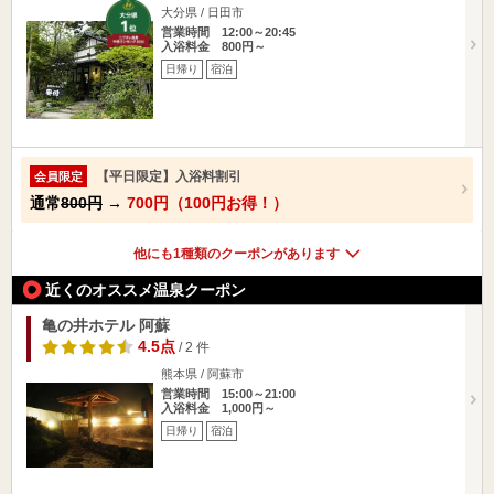
大分県 / 日田市
営業時間 12:00～20:45
入浴料金 800円～
日帰り
宿泊
【平日限定】入浴料割引
会員限定
通常
800円
→
700円（100円お得！）
他にも1種類のクーポンがあります
近くのオススメ温泉クーポン
亀の井ホテル 阿蘇
4.5点
/ 2 件
熊本県 / 阿蘇市
営業時間 15:00～21:00
入浴料金 1,000円～
日帰り
宿泊