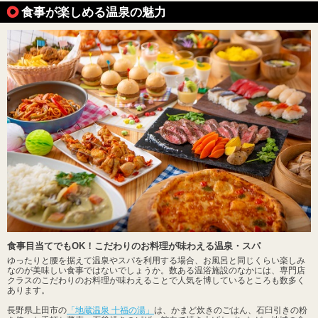
食事が楽しめる温泉の魅力
食事目当てでもOK！こだわりのお料理が味わえる温泉・スパ
ゆったりと腰を据えて温泉やスパを利用する場合、お風呂と同じくらい楽しみ
なのが美味しい食事ではないでしょうか。数ある温浴施設のなかには、専門店
クラスのこだわりのお料理が味わえることで人気を博しているところも数多く
あります。
長野県上田市の
「地蔵温泉 十福の湯」
は、かまど炊きのごはん、石臼引きの粉