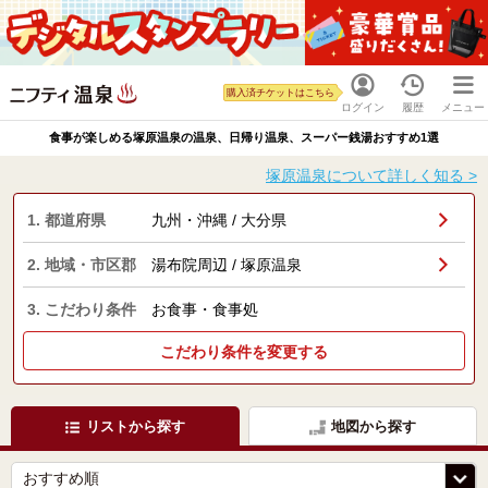
購入済チケットはこちら
ログイン
履歴
メニュー
食事が楽しめる塚原温泉の温泉、日帰り温泉、スーパー銭湯おすすめ1選
塚原温泉について詳しく知る >
1. 都道府県
九州・沖縄 / 大分県
2. 地域・市区郡
湯布院周辺 / 塚原温泉
3. こだわり条件
お食事・食事処
こだわり条件を変更する
リストから探す
地図から探す