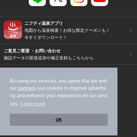
ニフティ温泉アプリ
地図から温泉検索！お得な限定クーポンも！
今すぐダウンロード！
ご意見ご要望 ・お問い合わせ
施設データの新規追加や修正依頼もこちらから
スマートフォン
/
PC
加盟店募集（資料請求）
広告出稿のご案内
By using our services, you agree that we and
our
partners
use cookies to improve advertisi
利用規約
ライフスタイルMEMBERS+規約
ng and enhance your experience on our servi
特定商取引法に基づく表記
ヘルプ
採用情報
ces.
Learn more
運営会社
個人情報保護ポリシー
©NIFTY Lifestyle Co., Ltd.
OK