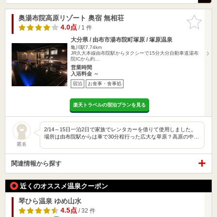
奥湯布院高原リゾート 奥宿 無相荘
お気に入
りに追加
4.0点
/ 1 件
大分県 / 由布市湯布院町塚原 / 塚原温泉
亀川駅7.74km
JR久大本線由布院駅からタクシーで15分大分自動車道湯布
院ICから約…
営業時間
入浴料金 ～
宿泊
お食事・食事処
楽天トラベルの宿泊プランを見る
2/14～15日一泊2日で家族でレンタカーを借りて使用しました。
場所は由布院駅からは車で30分程行った広大な草原？高原の中…
匿名
関連情報から探す
近くのオススメ温泉クーポン
琴ひら温泉 ゆめ山水
4.5点
/ 32 件