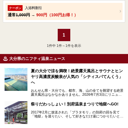
入浴料割引
クーポン
通常
1,000円
→
900円（100円お得！）
1
1
件中 1件～1件を表示
大分県のニフティ温泉ニュース
夏の大分で涼を満喫！絶景露天風呂とサウナとヒン
ヤリ高濃度炭酸泉が人気の「シティスパてんくう」
へ
おんせん県・大分でも、都市、海、山の全てを眺望する絶景
露天風呂はなかなかありません。2026年7月3日にリニュー
アルして、うみサウナ、やまサウナを新設した「シティスパ
てんくう(CITY SPA てんくう)」は、なんとJR大分駅直結と
祭りだわっしょい！別府温泉まつりで地獄へGO!
いう利便性の高さ！
2017年2月に放送された「ブラタモリ」の別府の回を見て
地上80mという圧倒的な開放感が魅力。温泉、ロウリュサウ
「地獄」を巡りたい、そして好きなだけ湯につかりたいと切
ナ、そしてひんやりとした約27度の高濃度炭酸泉で交互浴
実に思った私に朗報。
してととのえば、まさに気分は天空の極楽、ここはこの夏ぜ
ひとも訪れたい都市の避暑地です！