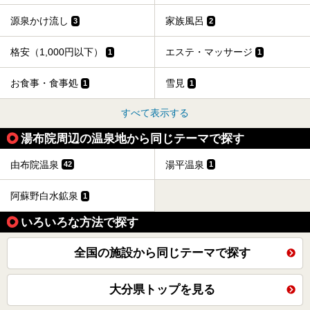
源泉かけ流し
家族風呂
3
2
格安（1,000円以下）
エステ・マッサージ
1
1
お食事・食事処
雪見
1
1
すべて表示する
湯布院周辺の温泉地から同じテーマで探す
由布院温泉
湯平温泉
42
1
阿蘇野白水鉱泉
1
いろいろな方法で探す
全国の施設から同じテーマで探す
大分県トップを見る