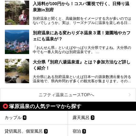
2017年3月31日～4月3日、大分県別府市で「別府八湯温泉
入浴料が100円から！コスパ重視で行く、日帰り温
まつり」が開催されます。その期間は嬉しいことに100以上
併設の「JR九州ホテル ブラッサム大分」に泊まって、この
の共同浴場がなんと無料開放されるんです！普段から入浴料
泉旅in別府
「シティスパてんくう」をたっぷり満喫してきたのでレポー
が100円と安いのに、いいんですかタダにしちゃって!?
トします。夏向けの大分駅徒歩圏の周辺観光スポットやクー
しかも4/2には「東京ディズニーリゾートスペシャルパレー
別府温泉と聞くと、高級旅館をイメージする方が多いのでは
ルダウンできるスイーツ情報と併せてお楽しみください！
ド」も行われます。つまり別府に行けば「地獄」も「ミッキ
ないでしょうか。実は、リーズナブルに温泉を楽しめる日帰
ーマウス」も拝める稀有なイベントですよ、これは行くしか
り温泉施設も充実しているエリアなんです。今回は、日帰り
───
ない！
で楽しめる「大分県の別府温泉」に注目してみました。
提供元：大分県【PR】
別府温泉にある変わりダネ温泉３選！遊園地やカフ
ニフティ温泉がオススメする温泉施設を紹介しちゃいます！
この記事は大分県のPR記事です。
源泉数、湧出量ともに日本一の温泉県とも言われる大分県。
ェにも温泉が？
今回は、大分県別府市に行くなら絶対行きたい情緒たっぷり
な市営温泉をまとめました。
「おんせん県」といえばやっぱり大分県ですよね。大分県の
中でも一番人気なのは別府温泉です。
Let’s go to Hell !
別府八湯という名前の通り、さまざまな泉質を楽しめ、一日
中いても飽きません。
大分県『別府八湯温泉道』とは？参加方法など詳し
普通に温泉に浸かる以外にも、別府地獄巡りや砂湯などは有
く紹介！
名ですよね。
大分県にある別府温泉といえば日本一の源泉数湧出量を誇る
別府温泉は共同湯も多く、家庭やマンションにも温泉を引い
温泉地で、県内外問わず多くの観光客が集まります。その別
ている所もあります。
府温泉では「別府八湯温泉道」を実施しています。この別府
自宅にいながら温泉に入れるのは羨ましいですが、その中で
八湯温泉道とは別府八湯を巡る体験型イベントで、施設を回
も「こんな場所にも温泉が！？」というスポットがいくつか
って88ヶ所のスタンプを集めて温泉名人の認定を目指すと
あるんです。
ニフティ温泉ニュースTOPへ
いうものです。
他の温泉地では考えられないまさに温泉地ならではです。
これを読んで別府温泉巡りの参考になればと思います。
塚原温泉の人気テーマから探す
別府には朝早くから夜遅くまでやっている地元に根付いた銭
湯や、日帰りのみの大きな施設など様々な形態の温泉があり
ます。泉質も数多くなるので、好きな温泉から巡って温泉名
カップル
露天風呂
4
3
人を目指してみてはいかがでしょうか？
貸切風呂、個室風呂
宿泊
3
3