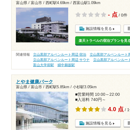
富山県 / 富山市 /
西町駅4.69km
/
西富山駅1.09km
- 点
/ 0件
施設情報を見る
楽天トラベルの宿泊プランを見
関連情報
立山黒部アルペンルート周辺 宿泊
立山黒部アルペンルート周
立山黒部アルペンルート周辺 サウナ
立山黒部アルペンルート
富山大学前駅
婦中鵜坂駅
とやま健康パーク
富山県 / 富山市 /
西町駅5.85km
/
小杉駅3.05km
■営業時間 10:00～22:00
■入浴料 740円～
4.0 点
/ 
施設情報を見る