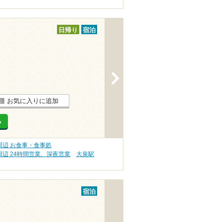
日帰り
宿泊
>
お気に入りに追加
る
辺 お食事・食事処
辺 24時間営業、深夜営業
大泉駅
宿泊