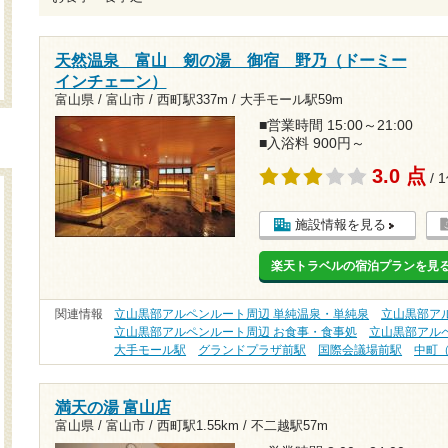
天然温泉 富山 剱の湯 御宿 野乃（ドーミー
インチェーン）
富山県 / 富山市 /
西町駅337m
/
大手モール駅59m
■営業時間 15:00～21:00
■入浴料 900円～
3.0 点
/ 
施設情報を見る
楽天トラベルの宿泊プランを見
関連情報
立山黒部アルペンルート周辺 単純温泉・単純泉
立山黒部ア
立山黒部アルペンルート周辺 お食事・食事処
立山黒部アルペ
大手モール駅
グランドプラザ前駅
国際会議場前駅
中町
満天の湯 富山店
富山県 / 富山市 /
西町駅1.55km
/
不二越駅57m