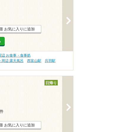
>
お気に入りに追加
る
辺 お食事・食事処
周辺 露天風呂
西富山駅
呉羽駅
日帰り
>
1件
お気に入りに追加