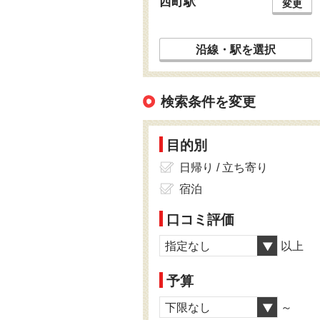
西町駅
変更
沿線・駅を選択
検索条件を変更
目的別
日帰り / 立ち寄り
宿泊
口コミ評価
指定なし
以上
予算
下限なし
～