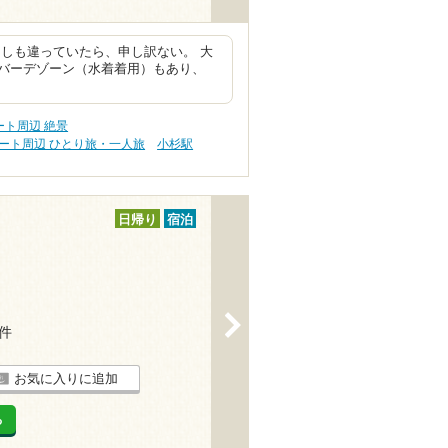
しも違っていたら、申し訳ない。 大
バーデゾーン（水着着用）もあり、
ト周辺 絶景
ート周辺 ひとり旅・一人旅
小杉駅
日帰り
宿泊
>
9件
お気に入りに追加
る