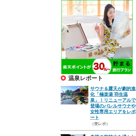
温泉レポート
サウナ＆露天が劇的進
化「極楽湯 羽生温
泉」！リニューアルで
登場のバレルサウナや
女性専用エリアをレポ
ート
（突レポ）