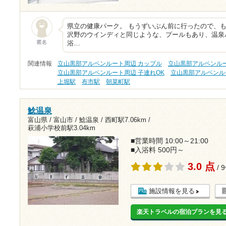
県立の健康パーク。 もうずいぶん前に行ったので、も
沢野のウインディと同じような、プールもあり、温泉
匿名
浴…
関連情報
立山黒部アルペンルート周辺 カップル
立山黒部アルペンルー
立山黒部アルペンルート周辺 子連れOK
立山黒部アルペンル
上堀駅
布市駅
朝菜町駅
鯰温泉
富山県 / 富山市 / 鯰温泉 /
西町駅7.06km
/
萩浦小学校前駅3.04km
■営業時間 10:00～21:00
■入浴料 500円～
3.0 点
/ 
施設情報を見る
楽天トラベルの宿泊プランを見