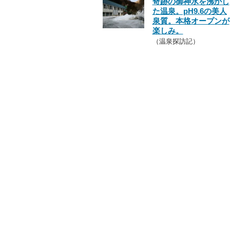
奇跡の御神水を沸かし
た温泉。pH9.6の美人
泉質。本格オープンが
楽しみ。
（温泉探訪記）