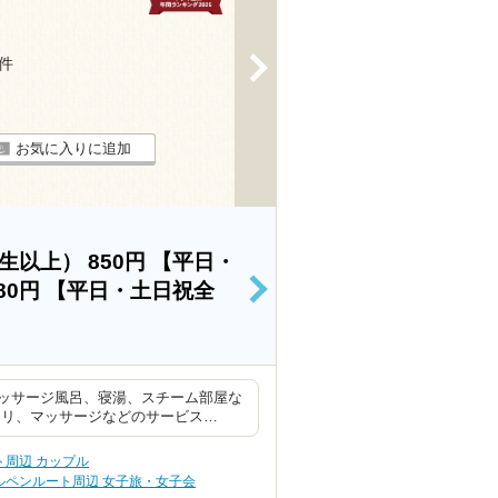
>
5件
お気に入りに追加
学生以上）
850円
【平日・
80円
【平日・土日祝全
>
ッサージ風呂、寝湯、スチーム部屋な
スリ、マッサージなどのサービス…
周辺 カップル
ルペンルート周辺 女子旅・女子会