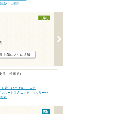
富山駅
大町駅
日帰り
>
1件
お気に入りに追加
ある 綺麗です
ート周辺 ひとり旅・一人旅
ペンルート周辺 エステ・マッサージ
新町駅
宿泊