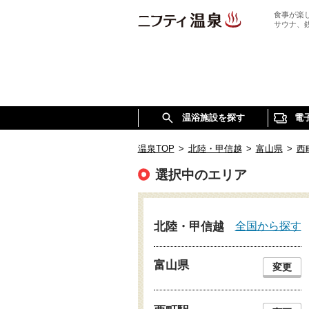
食事が楽
サウナ、
温浴施設を探す
電
温泉TOP
>
北陸・甲信越
>
富山県
>
西
選択中のエリア
全国から探す
北陸・甲信越
富山県
変更