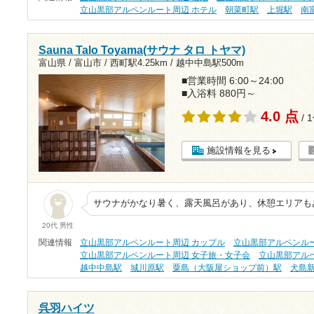
立山黒部アルペンルート周辺 ホテル
朝菜町駅
上堀駅
南
Sauna Talo Toyama(サウナ タロ トヤマ)
富山県 / 富山市 /
西町駅4.25km
/
越中中島駅500m
■営業時間 6:00～24:00
■入浴料 880円～
4.0 点
/ 
施設情報を見る
サウナがかなり暑く、露天風呂があり、休憩エリアも
20代 男性
関連情報
立山黒部アルペンルート周辺 カップル
立山黒部アルペンル
立山黒部アルペンルート周辺 女子旅・女子会
立山黒部アル
越中中島駅
城川原駅
粟島（大阪屋ショップ前）駅
犬島
呉羽ハイツ