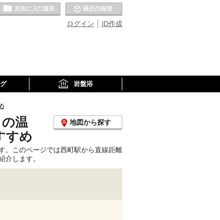
お気に入りの温泉
最近の履歴
ログイン
ID作成
グ
岩盤浴
め
くの温
地図から探す
すすめ
す。このページでは西町駅から直線距離
紹介します。