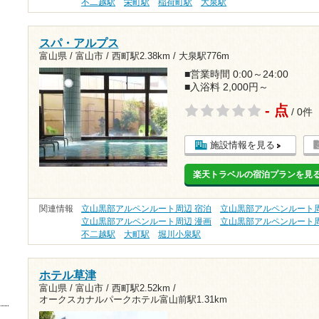
不二越駅
栄町駅
稲荷町駅
大泉駅
スパ・アルプス
富山県 / 富山市 /
西町駅2.38km
/
大泉駅776m
■営業時間 0:00～24:00
■入浴料 2,000円～
- 点
/ 0件
施設情報を見る
楽天トラベルの宿泊プランを見
関連情報
立山黒部アルペンルート周辺 宿泊
立山黒部アルペンルート周
立山黒部アルペンルート周辺 漫画
立山黒部アルペンルート周
不二越駅
大町駅
堀川小泉駅
ホテル草津
富山県 / 富山市 /
西町駅2.52km
/
オークスカナルパークホテル富山前駅1.31km