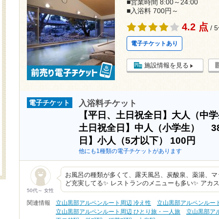
■営業時間 8:00～24:00
■入浴料 700円～
4.2 点
/ 
電子チケットあり
施設情報を見る
入浴料チケット
電子チケット
【平日、土日祝全日】大人（中
土日祝全日】中人（小学生）
3
日】小人（5才以下）
100円
他にも1種類の電子チケットがあります
お風呂の種類が多くて、露天風呂、炭酸泉、薬湯、マ
ど充実してる✨ レストランのメニューも多い✨ アカ
50代～ 女性
関連情報
立山黒部アルペンルート周辺 冷え性
立山黒部アルペンルート
立山黒部アルペンルート周辺 ひとり旅・一人旅
立山黒部ア