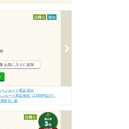
日帰り
宿泊
>
1件
お気に入りに追加
る
ルペンルート周辺 宿泊
ンルート周辺 格安（1,000円以下）
（西町北）駅
日帰り