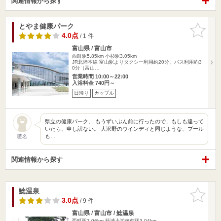
関連情報から探す
とやま健康パーク
お気に入
りに追加
4.0点
/ 1 件
富山県 / 富山市
西町駅5.85km
小杉駅3.05km
JR北陸本線 富山駅よりタクシー利用約20分、バス利用約3
0分（富山…
営業時間 10:00～22:00
入浴料金 740円～
日帰り
カップル
県立の健康パーク。 もうずいぶん前に行ったので、もしも違って
いたら、申し訳ない。 大沢野のウインディと同じような、プール
も…
匿名
関連情報から探す
鯰温泉
お気に入
りに追加
3.0点
/ 9 件
富山県 / 富山市 / 鯰温泉
西町駅7.06km
萩浦小学校前駅3.04km