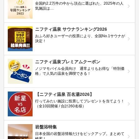
全国約2.2万件の中から頂点に選ばれた、2025年の人
気施設は…
ニフティ温泉 サウナランキング2026
おふろ好きユーザーの投票により、全国No.1サウナが
決定！
ニフティ温泉プレミアムクーポン
ノジマモバイル会員向け 通常よりもお得な「特別価
格」で人気の温泉を満喫できる！
【ニフティ温泉 百名湯2026】
行ってみたい施設に投票してプレゼントを当てよう！
（全10回開催 / 合計260名様）
岩盤浴特集
日本全国の岩盤浴情報だけをピックアップ。まとめて
検索！