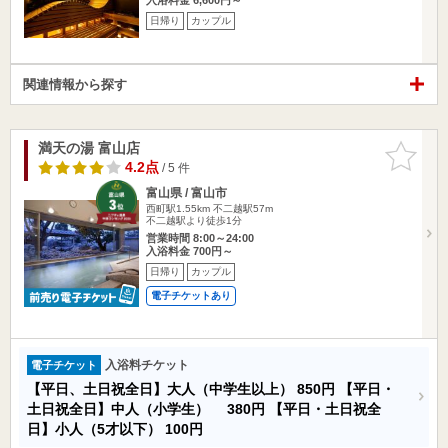
日帰り
カップル
関連情報から探す
満天の湯 富山店
お気に入
りに追加
4.2点
/ 5 件
富山県 / 富山市
西町駅1.55km
不二越駅57m
不二越駅より徒歩1分
営業時間 8:00～24:00
入浴料金 700円～
日帰り
カップル
電子チケットあり
入浴料チケット
電子チケット
【平日、土日祝全日】大人（中学生以上）
850円
【平日・
土日祝全日】中人（小学生）
380円
【平日・土日祝全
日】小人（5才以下）
100円