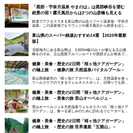
「黒部・宇奈月温泉 やまのは」は黒部峡谷を望む
絶景の宿！露天風呂からは2つの山彦橋も見える
鉄道でアクセスできる富山県の山岳リゾート温泉地・宇奈月
温泉。この温泉地でもラウンジや露天風呂から絶景をほしい
ままにする絶好の地に建つ宿がORIX HOTELS & RESORTS
の「黒部・宇奈月温泉 やまのは」。
富山県のスーパー銭湯おすすめ14選 【2025年最新
版】
自慢の眺望、温泉、居心地の良い客室、ビュッフェ式の食事
など、実際に泊まってみた体験を中心に詳しく紹介しちゃい
北陸地方にある富山県は、3,000m級の山々が連なる立山連
ます。日常から少し離れて、山懐で自然に癒されたいと思う
峰をのぞみ、立山黒部アルペンルートや黒部ダムが有名で
方にぴったりの温泉です。冬なら雪景色も絵になりますよ。
す。また、氷見港をはじめとする富山湾に揚がる、きときと
の（新鮮な）海の幸も見逃せません！
───
健康・美食・歴史の2日間「桜ヶ池クアガーデン」
提供元：オリックス・ホテルマネジメント株式会社【PR】
の極上旅 －健康の旅 天然温泉バイタルプール－
北陸新幹線が開業し、実は東京からも2時間ほどでアクセス
この記事は黒部・宇奈月温泉 やまのはのPR記事です。
できる富山県の、おすすめスーパー銭湯をご紹介します。質
富山県南砺市の「桜ヶ池クアガーデン」は、天然温泉を使っ
のいい天然温泉が豊富で、すぐにでも出かけたくなる施設が
てヘルスケアのできるウェルネススポット。日帰りでも宿泊
満載ですよ。
でも天然温泉バイタルプールやサウナ、露天風呂を利用でき
るので、ゆったり楽しみながら美しく健康に。
健康・美食・歴史の2日間「桜ヶ池クアガーデン」
の極上旅 －美食の旅 里山オーベルジュ－
そんな「桜ヶ池クアガーデン」の天然温泉バイタルプールと
大浴場・露天風呂を、宿泊して体験してきたので詳しくレポ
里山オーベルジュ＆天然温泉ウェルネススパの「桜ヶ池クア
ートしたいと思います。
ガーデン」は、食べる楽しみのために訪れるリピーターも多
い温泉です。館内のレストラン「ジョウハナーレ」では、
月、水はフレンチ、火、木は和食、土日はその両方がランチ
健康・美食・歴史の2日間「桜ヶ池クアガーデン」
とディナーで味わえます。オリジナルのスイーツも評判で
の極上旅 －歴史の旅 世界遺産「五箇山」－
す。