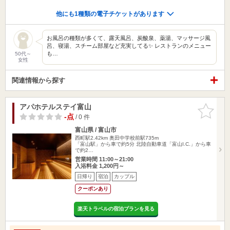
他にも1種類の電子チケットがあります
お風呂の種類が多くて、露天風呂、炭酸泉、薬湯、マッサージ風
呂、寝湯、スチーム部屋など充実してる✨ レストランのメニュー
も…
50代～
女性
関連情報から探す
アパホテルステイ富山
お気に入
りに追加
-点
/ 0 件
富山県 / 富山市
西町駅2.42km
奥田中学校前駅735m
「富山駅」から車で約5分 北陸自動車道「富山I.C.」から車
で約2…
営業時間 11:00～21:00
入浴料金 1,200円～
日帰り
宿泊
カップル
クーポンあり
楽天トラベルの宿泊プランを見る