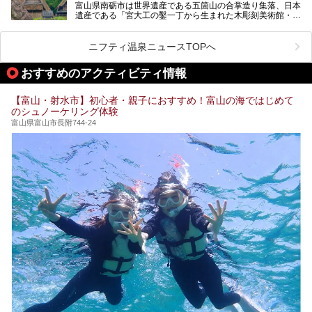
富山県南砺市は世界遺産である五箇山の合掌造り集落、日本
そんな「桜ヶ池クアガーデン」に宿泊して、食を満喫してき
遺産である「宮大工の鑿一丁から生まれた木彫刻美術館・井
たのでじっくりご紹介します！
波」、ユネスコ無形文化遺産 城端曳山祭で知られる越中の
小京都・城端と、とても魅力的な観光スポットがたくさんあ
ります。
ニフティ温泉ニュースTOPへ
城端の郊外に建つ里山オーベルジュ＆温泉ウェルネススパ
おすすめのアクティビティ情報
「桜ヶ池クアガーデン」に泊まって、歴史の旅にお出かけし
てみませんか？
【富山・射水市】初心者・親子におすすめ！富山の海ではじめて
のシュノーケリング体験
富山県富山市長附744-24