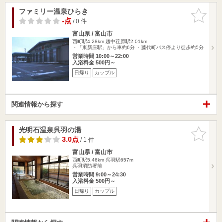
ファミリー温泉ひらき
お気に入
りに追加
-点
/ 0 件
富山県 / 富山市
西町駅4.28km
越中荏原駅2.01km
・「東新庄駅」から車約6分 ・藤代町バス停より徒歩約5分
営業時間 10:00～22:00
入浴料金 500円～
日帰り
カップル
関連情報から探す
光明石温泉呉羽の湯
お気に入
りに追加
3.0点
/ 1 件
富山県 / 富山市
西町駅5.46km
呉羽駅657m
呉羽消防署前
営業時間 9:00～24:30
入浴料金 500円～
日帰り
カップル