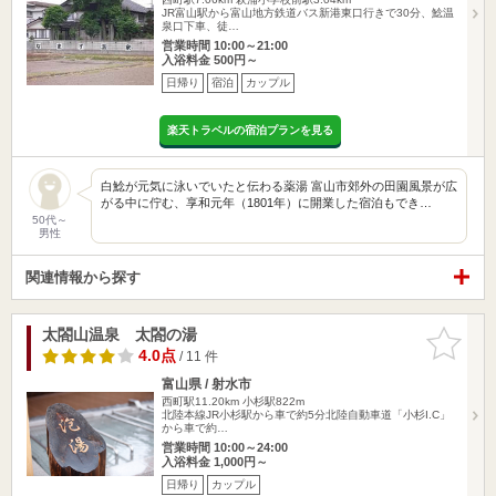
JR富山駅から富山地方鉄道バス新港東口行きで30分、鯰温
泉口下車、徒…
営業時間 10:00～21:00
入浴料金 500円～
日帰り
宿泊
カップル
楽天トラベルの宿泊プランを見る
白鯰が元気に泳いでいたと伝わる薬湯 富山市郊外の田園風景が広
がる中に佇む、享和元年（1801年）に開業した宿泊もでき…
50代～
男性
関連情報から探す
太閤山温泉 太閤の湯
お気に入
りに追加
4.0点
/ 11 件
富山県 / 射水市
西町駅11.20km
小杉駅822m
北陸本線JR小杉駅から車で約5分北陸自動車道「小杉I.C」
から車で約…
営業時間 10:00～24:00
入浴料金 1,000円～
日帰り
カップル