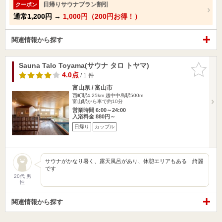
日帰りサウナプラン割引
クーポン
通常
1,200円
→
1,000円（200円お得！）
関連情報から探す
Sauna Talo Toyama(サウナ タロ トヤマ)
お気に入
りに追加
4.0点
/ 1 件
富山県 / 富山市
西町駅4.25km
越中中島駅500m
富山駅から車で約10分
営業時間 6:00～24:00
入浴料金 880円～
日帰り
カップル
サウナがかなり暑く、露天風呂があり、休憩エリアもある 綺麗
です
20代 男
性
関連情報から探す