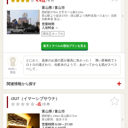
4.4点
/ 6 件
富山県 / 富山市
西町駅376m
大手モール駅112m
富山駅より徒歩15分（富山駅より無料送迎バスあり）北陸
自動車道 富山…
営業時間
入浴料金 ～
宿泊
カップル
楽天トラベルの宿泊プランを見る
とにかく、温泉のお湯の質が最高に良かった！ 薄い茶褐色でト
ロトロの湯ざわり。化粧水のようで、あがってからも肌がスベス
ベして…
50代～
男性
関連情報から探す
i3U7（イマーシブサウナ）
お気に入
りに追加
-点
/ 0 件
富山県 / 富山市
西町駅1.24km
富山駅171m
富山駅前、徒歩３分
営業時間 6:00～27:00
入浴料金 6,600円～