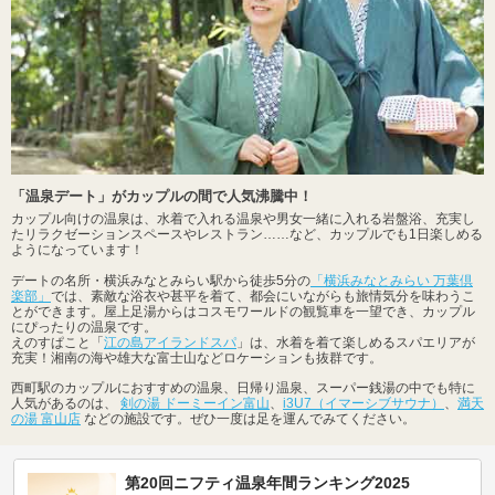
「温泉デート」がカップルの間で人気沸騰中！
カップル向けの温泉は、水着で入れる温泉や男女一緒に入れる岩盤浴、充実し
たリラクゼーションスペースやレストラン……など、カップルでも1日楽しめる
ようになっています！
デートの名所・横浜みなとみらい駅から徒歩5分の
「横浜みなとみらい 万葉倶
楽部」
では、素敵な浴衣や甚平を着て、都会にいながらも旅情気分を味わうこ
とができます。屋上足湯からはコスモワールドの観覧車を一望でき、カップル
にぴったりの温泉です。
えのすぱこと「
江の島アイランドスパ
」は、水着を着て楽しめるスパエリアが
充実！湘南の海や雄大な富士山などロケーションも抜群です。
西町駅のカップルにおすすめの温泉、日帰り温泉、スーパー銭湯の中でも特に
人気があるのは、
剣の湯 ドーミーイン富山
、
i3U7（イマーシブサウナ）
、
満天
の湯 富山店
などの施設です。ぜひ一度は足を運んでみてください。
第20回ニフティ温泉年間ランキング2025