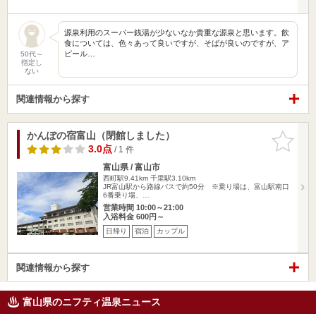
源泉利用のスーパー銭湯が少ないなか貴重な源泉と思います。飲
食については、色々あって良いですが、そばが良いのですが、ア
ピール…
50代～
指定し
ない
関連情報から探す
かんぽの宿富山（閉館しました）
お気に入
りに追加
3.0点
/ 1 件
富山県 / 富山市
西町駅9.41km
千里駅3.10km
JR富山駅から路線バスで約50分 ※乗り場は、富山駅南口
6番乗り場、…
営業時間 10:00～21:00
入浴料金 600円～
日帰り
宿泊
カップル
関連情報から探す
富山県のニフティ温泉ニュース