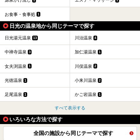
源泉かけ流し
エステ・マッサージ
1
1
お食事・食事処
1
日光の温泉地から同じテーマで探す
日光湯元温泉
川治温泉
13
4
中禅寺温泉
加仁湯温泉
3
1
女夫渕温泉
川俣温泉
1
2
光徳温泉
小来川温泉
1
2
足尾温泉
かご岩温泉
1
1
すべて表示する
いろいろな方法で探す
全国の施設から同じテーマで探す