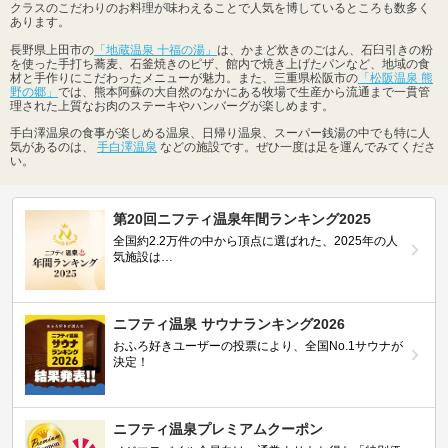
クラスのこだわりのお料理が味わえることで人気を博しているところも数多く
あります。
長野県上田市の
「地蔵温泉 十福の湯」
は、かまど炊きのごはん、石臼引きの粉
を使った手打ち蕎麦、石釜焼きのピザ、館内で焼き上げたパンなど、地域の食
材と手作りにこだわったメニューが魅力。また、三重県松阪市の
「松阪温泉 熊
野の郷」
では、熊本阿蘇の大自然のなかにある牧場で生産から流通まで一貫管
理された上質なお肉のステーキやハンバーグが楽しめます。
手白澤温泉の食事が楽しめる温泉、日帰り温泉、スーパー銭湯の中でも特に人
気があるのは、
手白澤温泉
などの施設です。ぜひ一度は足を運んでみてくださ
い。
第20回ニフティ温泉年間ランキング2025
全国約2.2万件の中から頂点に選ばれた、2025年の人
気施設は…
ニフティ温泉 サウナランキング2026
おふろ好きユーザーの投票により、全国No.1サウナが
決定！
ニフティ温泉プレミアムクーポン