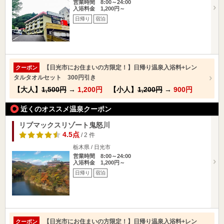
営業時間 8:00～24:00
入浴料金 1,200円～
日帰り
宿泊
【日光市にお住まいの方限定！】日帰り温泉入浴料+レン
クーポン
タルタオルセット 300円引き
【大人】
1,500円
→
1,200円
【小人】
1,200円
→
900円
近くのオススメ温泉クーポン
リブマックスリゾート鬼怒川
4.5点
/ 2 件
栃木県 / 日光市
営業時間 8:00～24:00
入浴料金 1,200円～
日帰り
宿泊
【日光市にお住まいの方限定！】日帰り温泉入浴料+レン
クーポン