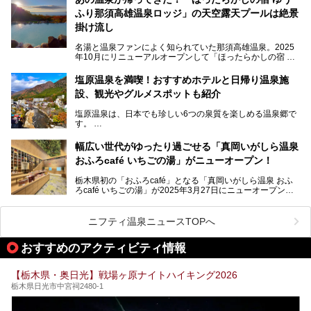
こだわりのサウナ、掛け流しの水風呂、天然温泉の露天風
ふり那須高雄温泉ロッジ」の天空露天プールは絶景
呂、食事処、休憩室など備えて、決して大規模施設ではあり
───
ませんが、鬼怒川温泉観光の行き帰りに、はたまたサウナで
掛け流し
提供元：大江戸温泉物語ホテルズ＆リゾーツ株式会社【P
一日リフレッシュするための目的地に！ぜひオススメしたい
R】
スポットです。時間制限も無いので1人1,500円でひがな一
名湯と温泉ファンによく知られていた那須高雄温泉。2025
この記事は大江戸温泉物語Premium 鬼怒川観光ホテルのPR
日サウナや温泉を楽しんでお昼も食べてごろごろできちゃい
年10月にリニューアルオープンして「ほったらかしの宿 ゆ
記事です。
ますよ。
うふり那須高雄温泉ロッジ」として新たなスタートを切りま
した。
塩原温泉を満喫！おすすめホテルと日帰り温泉施
那須湯本の温泉街から少し離れた静かな環境、一軒宿ゆえに
設、観光やグルメスポットも紹介
許される露天風呂からの絶景、日帰り入浴や素泊まりで気楽
に温泉が楽しめるこちらのお宿をさっそく取材してきまし
塩原温泉は、日本でも珍しい6つの泉質を楽しめる温泉郷で
た。
す。
2名1室利用で1人あたり4,500円～と、思い立ったらすぐに
泊まりに行かれるお手頃価格も嬉しいです。
栃木県の北部にある箒川のほとりに11の温泉地が点在し、
───
幅広い世代がゆったり過ごせる「真岡いがしら温泉
古くから多くの人々から癒やしの場として愛されてきまし
提供元：アイコニア・ホスピタリティ株式会社【PR】
おふろcafé いちごの湯」がニューオープン！
た。
この記事はほったらかしの宿 ゆうふり那須高雄温泉ロッジ
のPR記事です。
栃木県初の「おふろcafé」となる「真岡いがしら温泉 おふ
温泉に加えて、豊かな自然を感じられる観光スポットや、こ
ろcafé いちごの湯」が2025年3月27日にニューオープンす
こでしか味わえないご当地グルメなど、多彩な魅力がある北
るとのことで、プレオープン期間に早速訪問。
関東の人気温泉地です。
メインとなる天然温泉のお風呂をはじめ、リラックスエリア
ニフティ温泉ニュースTOPへ
やキッズエリア、カフェレストランなど、施設の隅々までチ
ェックしてきました！
この記事では、塩原温泉の概要や魅力とともに、おすすめの
おすすめのアクティビティ情報
宿泊施設と観光・グルメスポット、日帰り温泉を順に紹介し
ます。
【栃木県・奥日光】戦場ヶ原ナイトハイキング2026
塩原温泉で、いつもの温泉旅行とは一味違う旅行体験をして
栃木県日光市中宮祠2480-1
みませんか。