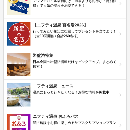
ノジマモバイル会員向け 通常よりもお得な「特別価
格」で人気の温泉を満喫できる！
【ニフティ温泉 百名湯2026】
行ってみたい施設に投票してプレゼントを当てよう！
（全10回開催 / 合計260名様）
岩盤浴特集
日本全国の岩盤浴情報だけをピックアップ。まとめて
検索！
ニフティ温泉ニュース
温泉にもっと行きたくなる！お得な情報を掲載中
ニフティ温泉 おふろパス
温浴施設をお得に楽しめるサブスクリプションプラン