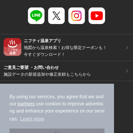
ニフティ温泉アプリ
地図から温泉検索！お得な限定クーポンも！
今すぐダウンロード！
ご意見ご要望 ・お問い合わせ
施設データの新規追加や修正依頼もこちらから
スマートフォン
/
PC
加盟店募集（資料請求）
広告出稿のご案内
By using our services, you agree that we and
our
partners
use cookies to improve advertisi
利用規約
ライフスタイルMEMBERS+規約
ng and enhance your experience on our servi
特定商取引法に基づく表記
ヘルプ
採用情報
ces.
Learn more
運営会社
個人情報保護ポリシー
©NIFTY Lifestyle Co., Ltd.