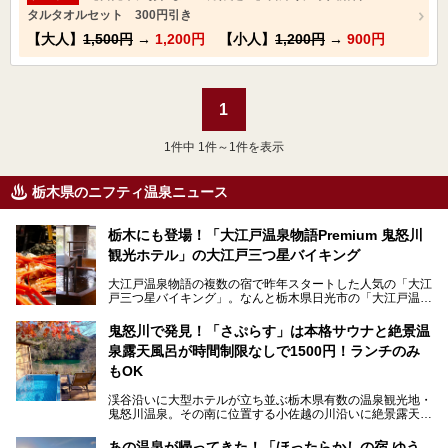
タルタオルセット 300円引き
【大人】
1,500円
→
1,200円
【小人】
1,200円
→
900円
1
1
件中 1件～1件を表示
栃木県のニフティ温泉ニュース
栃木にも登場！「大江戸温泉物語Premium 鬼怒川
観光ホテル」の大江戸三つ星バイキング
大江戸温泉物語の複数の宿で昨年スタートした人気の「大江
戸三つ星バイキング」。なんと栃木県日光市の「大江戸温泉
物語Premium 鬼怒川観光ホテル」でも始まっています。
鬼怒川で発見！「さぷらす」は本格サウナと絶景温
ここは首都圏から1泊で行きやすい鬼怒川温泉の渓流沿いに
泉露天風呂が時間制限なしで1500円！ランチのみ
建つホテルで、バイキングの他にも天然温泉の大浴場とサウ
ナ、フリーフローサービスのラウンジなど館内で楽しめるス
もOK
ポットがたくさんあり、3世代旅行やグループ旅行にもぴっ
たり。
渓谷沿いに大型ホテルが立ち並ぶ栃木県有数の温泉観光地・
鬼怒川温泉。その南に位置する小佐越の川沿いに絶景露天風
そんな「大江戸温泉物語Premium 鬼怒川観光ホテル」の魅
呂と本格サウナが自慢の「さぷらす」はあります。
力を詳しく紹介しちゃいます。
あの温泉が帰ってきた！「ほったらかしの宿 ゆう