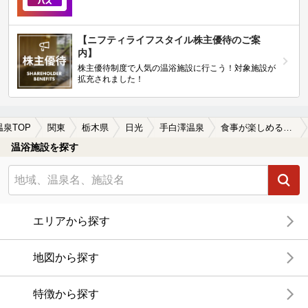
【ニフティライフスタイル株主優待のご案
内】
株主優待制度で人気の温浴施設に行こう！対象施設が
拡充されました！
温泉TOP
関東
栃木県
日光
手白澤温泉
食事が楽しめる手白澤温泉の温泉、日帰り温泉、スーパー銭湯おすすめ
温浴施設を探す
エリアから探す
地図から探す
特徴から探す