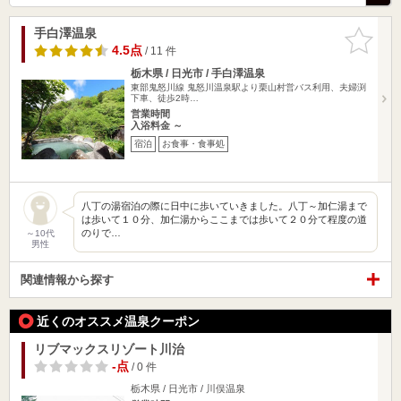
手白澤温泉
お気に入
りに追加
4.5点
/ 11 件
栃木県 / 日光市 / 手白澤温泉
東部鬼怒川線 鬼怒川温泉駅より栗山村営バス利用、夫婦渕
下車、徒歩2時…
営業時間
入浴料金 ～
宿泊
お食事・食事処
八丁の湯宿泊の際に日中に歩いていきました。八丁～加仁湯まで
は歩いて１０分、加仁湯からここまでは歩いて２０分て程度の道
のりで…
～10代
男性
関連情報から探す
近くのオススメ温泉クーポン
リブマックスリゾート川治
-点
/ 0 件
栃木県 / 日光市 / 川俣温泉