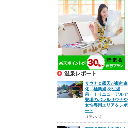
温泉レポート
サウナ＆露天が劇的進
化「極楽湯 羽生温
泉」！リニューアルで
登場のバレルサウナや
女性専用エリアをレポ
ート
（突レポ）