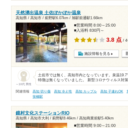
天然湧出温泉 土佐ぽかぽか温泉
高知県 / 高知市 /
薊野駅6.07km
/
旭駅前通駅1.66km
■営業時間 8:00～25:00
■入浴料 830円～
3.8 点
/ 
施設情報を見る
土佐市では無く、高知市内となっています。泉温19.7℃
特徴は無くなっていました。 新型コロナウィルス対
～10代 男性
関連情報
高知 切り傷
高知 冷え性
高知 カップル
高知 子連れOK
蛍橋駅
鏡村文化ステーションRIO
高知県 / 高知市大利 /
薊野駅8.46km
/
高知商業前駅5.40km
■営業時間 9:00～21:00