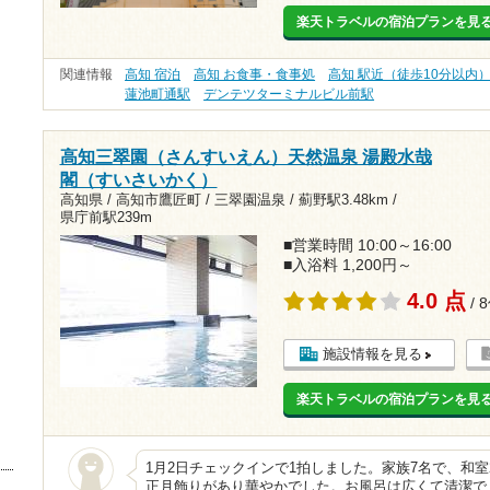
楽天トラベルの宿泊プランを見
関連情報
高知 宿泊
高知 お食事・食事処
高知 駅近（徒歩10分以内
蓮池町通駅
デンテツターミナルビル前駅
高知三翠園（さんすいえん）天然温泉 湯殿水哉
閣（すいさいかく）
高知県 / 高知市鷹匠町 / 三翠園温泉 /
薊野駅3.48km
/
県庁前駅239m
■営業時間 10:00～16:00
■入浴料 1,200円～
4.0 点
/ 
施設情報を見る
楽天トラベルの宿泊プランを見
1月2日チェックインで1拍しました。家族7名で、和
正月飾りがあり華やかでした。お風呂は広くて清潔で