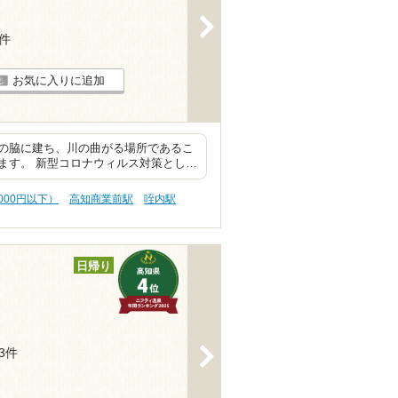
>
4件
お気に入りに追加
の脇に建ち、川の曲がる場所であるこ
ます。 新型コロナウィルス対策とし…
000円以下）
高知商業前駅
咥内駅
日帰り
>
13件