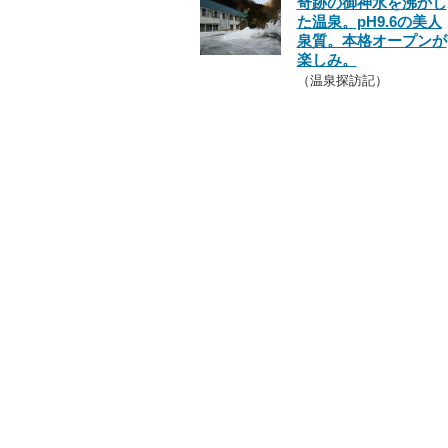
奇跡の御神水を沸かし
た温泉。pH9.6の美人
泉質。本格オープンが
楽しみ。
（温泉探訪記）