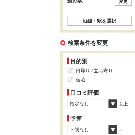
薊野駅
変更
沿線・駅を選択
検索条件を変更
目的別
日帰り / 立ち寄り
宿泊
口コミ評価
指定なし
以上
予算
下限なし
～