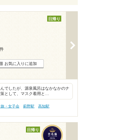
日帰り
>
3件
お気に入りに追加
ませんでしたが、源泉風呂はなかなかのナ
対策として、マスク着用と…
子旅・女子会
薊野駅
高知駅
日帰り