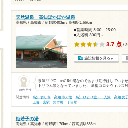
天然温泉 高知ぽかぽか温泉
高知県 / 高知市 /
薊野駅403m
/
高知駅1.66km
■営業時間 8:00～25:00
■入浴料 800円～
3.7 点
/ 
施設情報を見る
泉温22.9℃、ph7.6の湯なのであまり期待はしてい
トリウム泉となっていました。 新型コロナウィルス
～10代 男性
関連情報
高知 切り傷
高知 冷え性
高知 ひとり旅・一人旅
高知 女
土佐一宮駅
知寄町一丁目駅
姫若子の湯
高知県 / 高知市 /
薊野駅1.70km
/
西高須駅836m