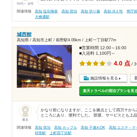
50代～ 女性
関連情報
高知 塩化物泉
高知 宿泊
高知 切り傷
高知 冷え性
県庁
大橋通駅
城西館
高知県 / 高知市上町 /
薊野駅4.06km
/
上町一丁目駅77m
■営業時間 12:00～16:00
■入浴料 1,100円～
4.0 点
/ 
施設情報を見る
楽天トラベルの宿泊プランを見
かなり前になりますが、ここを拠点として四万十から
ところにあり、便利でした。 部屋、サービスとも上
匿名
関連情報
高知 宿泊
高知 カップル
高知 子連れOK
高知 エステ・マ
枡形駅
上町四丁目駅