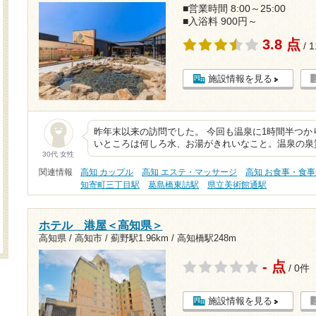
■営業時間 8:00～25:00
■入浴料 900円～
3.8 点
/ 
施設情報を見る
昨年末以来の訪問でした。 今回も温泉に1時間半つか
いところは何しろ水、お湯がきれいなこと。温泉の泉
30代 女性
関連情報
高知 カップル
高知 エステ・マッサージ
高知 お食事・食事
知寄町三丁目駅
葛島橋東詰駅
県立美術館通駅
ホテル 港屋＜高知県＞
高知県 / 高知市 /
薊野駅1.96km
/
高知橋駅248m
- 点
/ 0件
施設情報を見る