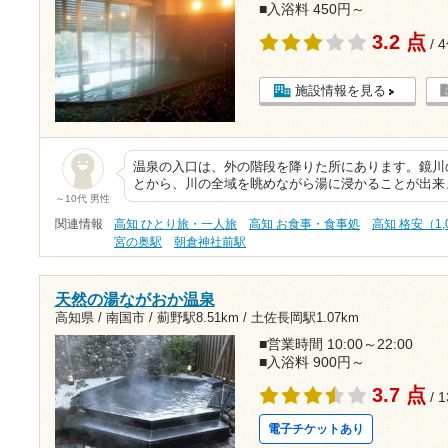
■入浴料 450円～
3.2 点
/ 
施設情報を見る
温泉の入口は、外の階段を降りた所にあります。鏡川
とから、川の全域を眺めながら湯に浸かることが出来
～10代 男性
関連情報
高知 ひとり旅・一人旅
高知 お食事・食事処
高知 格安（1,
宮の奥駅
朝倉神社前駅
天然の湯ながおか温泉
高知県 / 南国市 /
薊野駅8.51km
/
土佐長岡駅1.07km
■営業時間 10:00～22:00
■入浴料 900円～
3.7 点
/ 
電子チケットあり