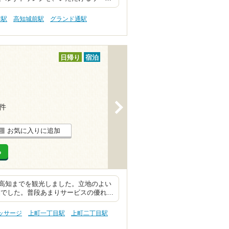
前駅
高知城前駅
グランド通駅
日帰り
宿泊
>
3件
お気に入りに追加
る
高知までを観光しました。立地のよい
品でした。普段あまりサービスの優れ…
ッサージ
上町一丁目駅
上町二丁目駅