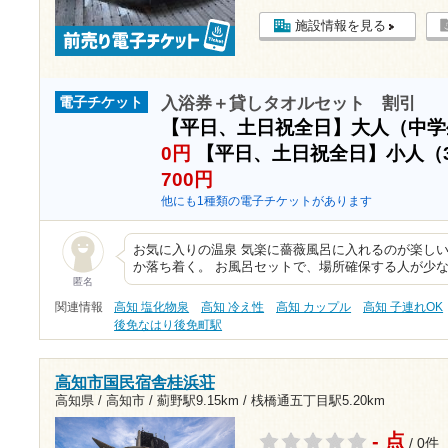
施設情報を見る
入浴券＋貸しタオルセット 割引
電子チケット
【平日、土日祝全日】大人（中
0円
【平日、土日祝全日】小人（
700円
他にも1種類の電子チケットがあります
お気に入りの温泉 気楽に薔薇風呂に入れるのが楽しい
か落ち着く。 お風呂セットで、場所確保する人が少
匿名
関連情報
高知 塩化物泉
高知 冷え性
高知 カップル
高知 子連れOK
後免なはり後免町駅
高知市国民宿舎桂浜荘
高知県 / 高知市 /
薊野駅9.15km
/
桟橋通五丁目駅5.20km
- 点
/ 0件