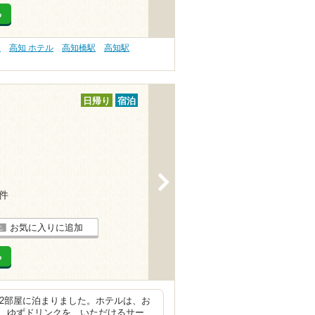
る
）
高知 ホテル
高知橋駅
高知駅
日帰り
宿泊
>
8件
お気に入りに追加
る
室2部屋に泊まりました。ホテルは、お
、ゆずドリンクを、いただけるサー…