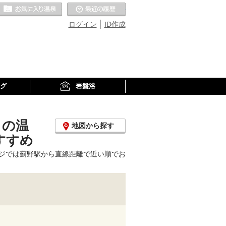
お気に入りの温泉
最近の履歴
ログイン
ID作成
グ
岩盤浴
くの温
地図から探す
すすめ
ジでは薊野駅から直線距離で近い順でお