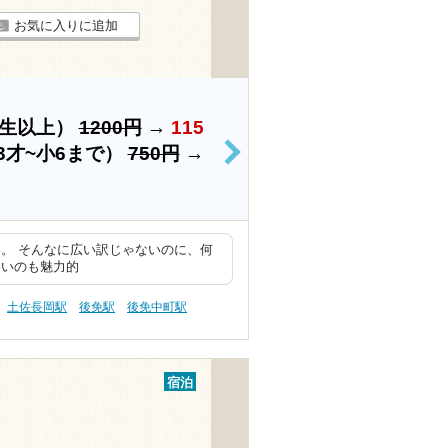
お気に入りに追加
学生以上）
1200円
→
115
3才~小6まで）
750円
→
>
。 そんなに広い訳じゃないのに、何
ないのも魅力的
土佐長岡駅
後免駅
後免中町駅
宿泊