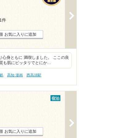
>
11件
お気に入りに追加
り心身ともに 満喫しました。 ここの良
質も肌にピッタリでとにか…
処
高知 漫画
西高須駅
宿泊
>
お気に入りに追加