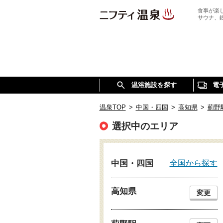
食事が楽
サウナ、
温浴施設を探す
電
温泉TOP
>
中国・四国
>
高知県
>
薊野
選択中のエリア
全国から探す
中国・四国
高知県
変更