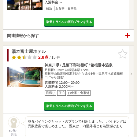
入浴料金 ～
宿泊
お食事・食事処
楽天トラベルの宿泊プランを見る
関連情報から探す
湯本富士屋ホテル
お気に入
りに追加
2.8点
/ 15 件
神奈川県 / 足柄下郡箱根町 / 箱根湯本温泉
足柄駅6.25km
箱根湯本駅172m
箱根登山鉄道箱根湯本駅から徒歩3分小田急厚木道路箱根
口ICから国道1…
営業時間 12:00～20:00
入浴料金 2,000円～
日帰り
宿泊
お食事・食事処
楽天トラベルの宿泊プランを見る
昼食バイキングとセットのプランで利用しました。 バイキングは
品数豊富で楽しめました。 温泉は、内湯外湯とも清潔感があり…
50代～
男性