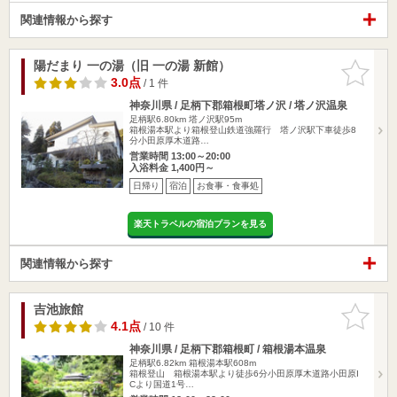
関連情報から探す
陽だまり 一の湯（旧 一の湯 新館）
お気に入
りに追加
3.0点
/ 1 件
神奈川県 / 足柄下郡箱根町塔ノ沢 / 塔ノ沢温泉
足柄駅6.80km
塔ノ沢駅95m
箱根湯本駅より箱根登山鉄道強羅行 塔ノ沢駅下車徒歩8
分小田原厚木道路…
営業時間 13:00～20:00
入浴料金 1,400円～
日帰り
宿泊
お食事・食事処
楽天トラベルの宿泊プランを見る
関連情報から探す
吉池旅館
お気に入
りに追加
4.1点
/ 10 件
神奈川県 / 足柄下郡箱根町 / 箱根湯本温泉
足柄駅6.82km
箱根湯本駅608m
箱根登山 箱根湯本駅より徒歩6分小田原厚木道路小田原I
Cより国道1号…