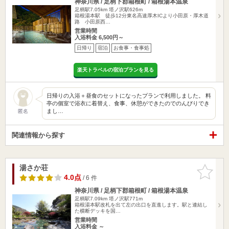
神奈川県 / 足柄下郡箱根町 / 箱根湯本温泉
足柄駅7.05km
塔ノ沢駅626m
箱根湯本駅 徒歩12分東名高速厚木ICより小田原・厚木道
路 小田原西…
営業時間
入浴料金 6,500円～
日帰り
宿泊
お食事・食事処
楽天トラベルの宿泊プランを見る
日帰りの入浴＋昼食のセットになったプランで利用しました。 料
亭の個室で浴衣に着替え、食事、休憩ができたのでのんびりでき
まし…
匿名
関連情報から探す
湯さか荘
お気に入
りに追加
4.0点
/ 6 件
神奈川県 / 足柄下郡箱根町 / 箱根湯本温泉
足柄駅7.09km
塔ノ沢駅771m
箱根湯本駅改札を出て左の出口を直進します。駅と連結し
た横断デッキを国…
営業時間
入浴料金 ～