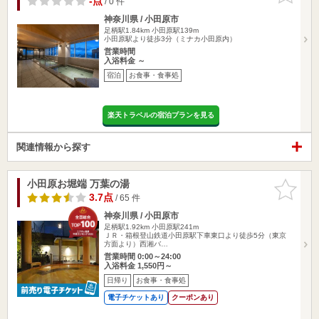
-点
/ 0 件
神奈川県 / 小田原市
足柄駅1.84km
小田原駅139m
小田原駅より徒歩3分（ミナカ小田原内）
営業時間
入浴料金 ～
宿泊
お食事・食事処
楽天トラベルの宿泊プランを見る
関連情報から探す
小田原お堀端 万葉の湯
お気に入
りに追加
3.7点
/ 65 件
神奈川県 / 小田原市
足柄駅1.92km
小田原駅241m
ＪＲ・箱根登山鉄道小田原駅下車東口より徒歩5分（東京
方面より）西湘バ…
営業時間 0:00～24:00
入浴料金 1,550円～
日帰り
お食事・食事処
電子チケットあり
クーポンあり