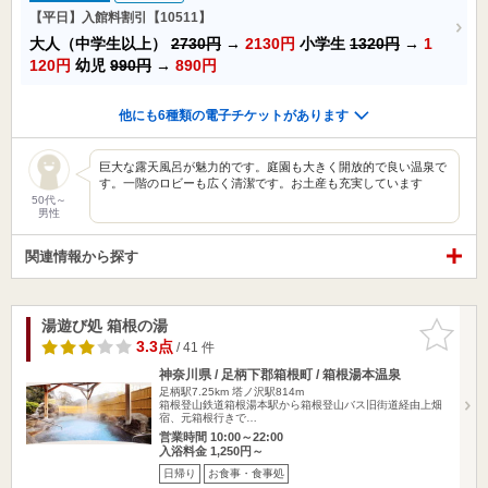
【平日】入館料割引【10511】
大人（中学生以上）
2730円
→
2130円
小学生
1320円
→
1
120円
幼児
990円
→
890円
他にも6種類の電子チケットがあります
巨大な露天風呂が魅力的です。庭園も大きく開放的で良い温泉で
す。一階のロビーも広く清潔です。お土産も充実しています
50代～
男性
関連情報から探す
湯遊び処 箱根の湯
お気に入
りに追加
3.3点
/ 41 件
神奈川県 / 足柄下郡箱根町 / 箱根湯本温泉
足柄駅7.25km
塔ノ沢駅814m
箱根登山鉄道箱根湯本駅から箱根登山バス旧街道経由上畑
宿、元箱根行きで…
営業時間 10:00～22:00
入浴料金 1,250円～
日帰り
お食事・食事処