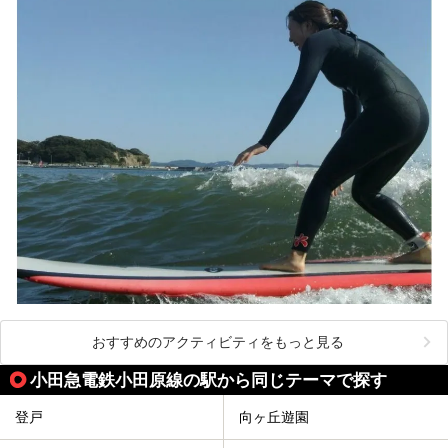
ここは箱根神社、九頭龍神社、白龍神社、箱根元宮と箱根の
4つの神社に囲まれたパワースポットです。
───
提供元：株式会社西武・プリンスホテルズワールドワイド
【PR】
この記事は箱根 芦ノ湖畔蛸川温泉 龍宮殿のPR記事です。
おすすめのアクティビティをもっと見る
小田急電鉄小田原線の駅から同じテーマで探す
登戸
向ヶ丘遊園