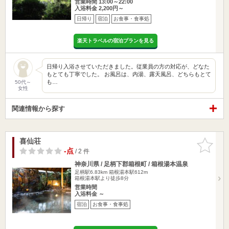
営業時間 13:00～22:00
入浴料金 2,200円～
日帰り
宿泊
お食事・食事処
楽天トラベルの宿泊プランを見る
日帰り入浴させていただきました。従業員の方の対応が、どなた
もとても丁寧でした。 お風呂は、内湯、露天風呂、どちらもとて
も…
50代～
女性
関連情報から探す
喜仙荘
お気に入
りに追加
-点
/ 2 件
神奈川県 / 足柄下郡箱根町 / 箱根湯本温泉
足柄駅6.83km
箱根湯本駅612m
箱根湯本駅より徒歩8分
営業時間
入浴料金 ～
宿泊
お食事・食事処