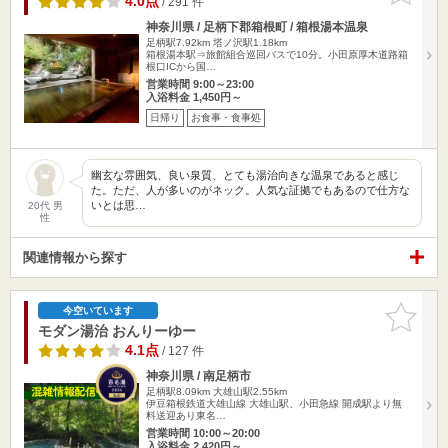
4.0点
/ 291 件
神奈川県 / 足柄下郡箱根町 / 箱根湯本温泉
足柄駅7.92km
塔ノ沢駅1.18km
箱根湯本駅⇒旅館組合巡回バスで10分。小田原厚木道路箱
根口ICから国…
営業時間 9:00～23:00
入浴料金 1,450円～
日帰り
お食事・食事処
幽玄な雰囲気、良い泉質、とても湯治向きな温泉であると感じ
た。ただ、人が多いのがネック。人気な証拠でもあるので仕方な
いとは思…
20代 男
性
関連情報から探す
お気に入
今空いています
りに追加
モダン湯治 おんりーゆー
4.1点
/ 127 件
神奈川県 / 南足柄市
足柄駅8.09km
大雄山駅2.55km
伊豆箱根鉄道大雄山線 大雄山駅、小田急線 開成駅より無
料送迎あり東名…
営業時間 10:00～20:00
入浴料金 2,420円～