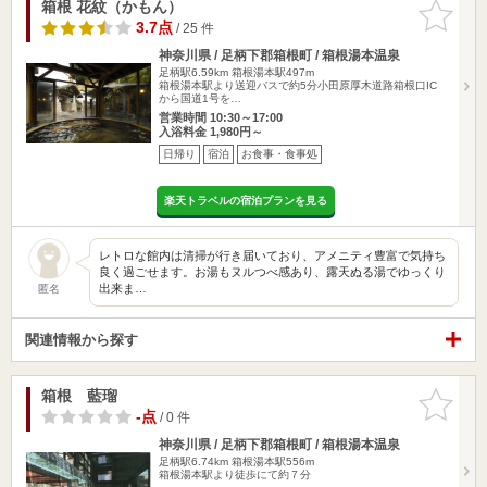
箱根 花紋（かもん）
お気に入
りに追加
3.7点
/ 25 件
神奈川県 / 足柄下郡箱根町 / 箱根湯本温泉
足柄駅6.59km
箱根湯本駅497m
箱根湯本駅より送迎バスで約5分小田原厚木道路箱根口IC
から国道1号を…
営業時間 10:30～17:00
入浴料金 1,980円～
日帰り
宿泊
お食事・食事処
楽天トラベルの宿泊プランを見る
レトロな館内は清掃が行き届いており、アメニティ豊富で気持ち
良く過ごせます。お湯もヌルつべ感あり、露天ぬる湯でゆっくり
出来ま…
匿名
関連情報から探す
箱根 藍瑠
お気に入
りに追加
-点
/ 0 件
神奈川県 / 足柄下郡箱根町 / 箱根湯本温泉
足柄駅6.74km
箱根湯本駅556m
箱根湯本駅より徒歩にて約７分