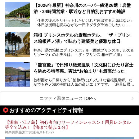
的な“没入感（イマーシブ）”を体験できます。
【2026年最新】神奈川のスーパー銭湯26選！岩盤
浴・24時間営業・駅近など目的別おすすめ施設
「仕事の疲れをリセットしたいけれど遠出する元気はない」
今回は、そんな大注目の施設に一足先にお邪魔し、その全貌
「休日は漫画を読みながら一日中ダラダラ過ごしたい」
を見学させていただきました！
「子ども連れでも気兼ねなく、家事を忘れてリフレッシュし
たい」
サウナ室の中に咲き誇る桜、魚たちが泳ぐ水風呂、そしてバ
箱根 プリンスホテルの旗艦ホテル、「ザ・プリン
リのビーチを思わせる休憩スペース…。驚きの連続だった館
ス箱根芦ノ湖」で味わう建築美と優雅な休日
そんな「癒やされたい」という願いを叶えてくれるのが、神
内の様子をレポートします！
奈川県のスーパー銭湯。
神奈川県の箱根にプリンスホテル（西武プリンスホテルズ＆
神奈川県には、サウナや岩盤浴、一日中遊べるエンタメ施設
リゾーツ）のホテルは、「ザ・プリンス 箱根芦ノ湖」「芦
など、“非日常”を味わえるスーパー銭湯が数多く揃っていま
ノ湖畔 蛸川温泉 龍宮殿」「箱根湯の花プリンスホテル」
す。しかし、選択肢が多いからこそ「どの施設か迷ってしま
「箱根仙石原プリンスホテル」と4軒あり、今回ご紹介する
う」という人も多いはず。
「龍宮殿」で日帰り絶景温泉！文化財にひたり富士
「ザ・プリンス 箱根芦ノ湖」は、その中でもフラッグシッ
を眺める特等席。実は“お泊まり”も最高だった
プ（旗艦）に位置づけられる特別なホテルです。
そこで今回は、神奈川県内の人気施設26選を「安さ」「岩
盤浴・漫画の充実度」「景色の良さ」「高級感」「深夜営
首都圏から日帰りから1泊旅行にぴったりな箱根温泉郷。な
昭和の日本を代表する建築家の一人、村野藤吾が芦ノ湖の畔
業」「駅近」など、目的別に厳選して紹介します。
かでも芦ノ湖の湖畔は人気の高いエリアです。「絶景日帰り
に建てた桃源郷のようなホテルがここ。自家源泉の温泉や、
今の気分にぴったりの施設を見つけて、最高のリフレッシュ
温泉 龍宮殿本館」は、露天風呂から芦ノ湖と富士山の両方
こだわりぬいた食もあわせて、このホテルの魅力をレポート
時間を過ごす参考にしていただけますと幸いです。
が楽しめるまさに眺望自慢の日帰り温泉。
します。
ニフティ温泉ニュースTOPへ
そしてここは全24室の「箱根 芦ノ湖畔蛸川温泉 龍宮殿」と
───
して宿泊もできます。宿泊者は「龍宮殿本館」の営業時間に
提供元：株式会社西武・プリンスホテルズワールドワイド
おすすめのアクティビティ情報
加えて、朝6時からの宿泊者専用時間帯にも「龍宮殿本館」
【PR】
のお風呂が利用できます。
この記事はザ・プリンス 箱根芦ノ湖のPR記事です。
【湘南・江ノ島】初心者向けサーフィンレッスン！用具レンタル
今回は日帰り温泉としての「絶景日帰り温泉 龍宮殿本館
等全て込み！【海まで徒歩１分】
（以下、龍宮殿本館）」と、旅館としての「箱根 芦ノ湖畔
蛸川温泉 龍宮殿（以下、龍宮殿）」の両方の魅力をたっぷ
神奈川県藤沢市片瀬海岸1-13-27
りお伝えします！