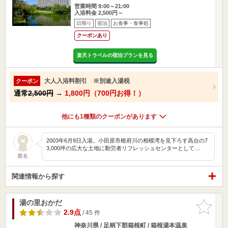
営業時間 9:00～21:00
入浴料金 2,500円～
日帰り
宿泊
お食事・食事処
クーポンあり
楽天トラベルの宿泊プランを見る
大人入浴料割引 ※別途入湯税
クーポン
通常
2,500円
→
1,800円（700円お得！）
他にも1種類のクーポンがあります
2003年6月9日入湯。小田原市根府川の相模湾を見下ろす高台の7
3,000坪の広大な土地に勤労者リフレッシュセンターとして…
匿名
関連情報から探す
湯の里おかだ
お気に入
りに追加
2.9点
/ 45 件
神奈川県 / 足柄下郡箱根町 / 箱根湯本温泉