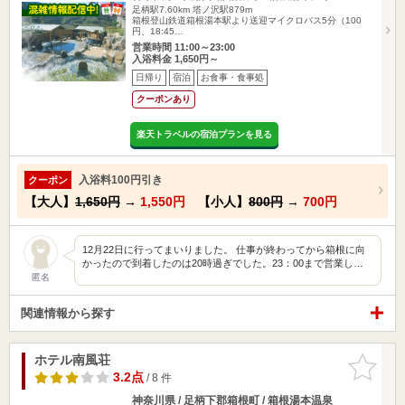
足柄駅7.60km
塔ノ沢駅879m
箱根登山鉄道箱根湯本駅より送迎マイクロバス5分（100
円、18:45…
営業時間 11:00～23:00
入浴料金 1,650円～
日帰り
宿泊
お食事・食事処
クーポンあり
楽天トラベルの宿泊プランを見る
入浴料100円引き
クーポン
【大人】
1,650円
→
1,550円
【小人】
800円
→
700円
12月22日に行ってまいりました。 仕事が終わってから箱根に向
かったので到着したのは20時過ぎでした。23：00まで営業し…
匿名
関連情報から探す
ホテル南風荘
お気に入
りに追加
3.2点
/ 8 件
神奈川県 / 足柄下郡箱根町 / 箱根湯本温泉