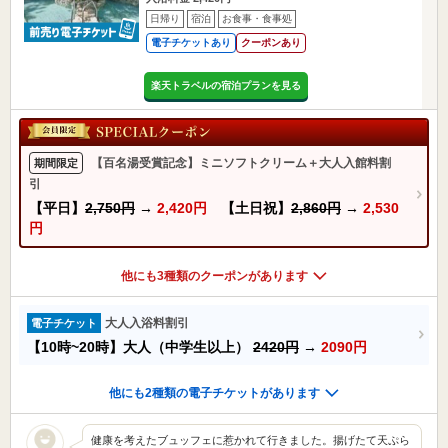
日帰り
宿泊
お食事・食事処
電子チケットあり
クーポンあり
楽天トラベルの宿泊プランを見る
【百名湯受賞記念】ミニソフトクリーム＋大人入館料割
期間限定
引
【平日】
2,750円
→
2,420円
【土日祝】
2,860円
→
2,530
円
他にも3種類のクーポンがあります
大人入浴料割引
電子チケット
【10時~20時】大人（中学生以上）
2420円
→
2090円
他にも2種類の電子チケットがあります
健康を考えたブュッフェに惹かれて行きました。揚げたて天ぷら