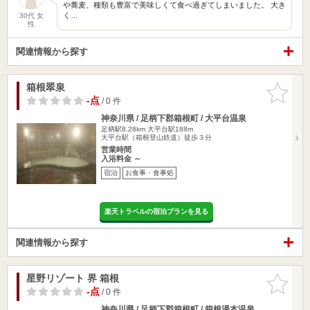
や蕎麦、種類も豊富で美味しくて食べ過ぎてしまいました。 大き
く…
30代 女
性
関連情報から探す
箱根翠泉
お気に入
りに追加
-点
/ 0 件
神奈川県 / 足柄下郡箱根町 / 大平台温泉
足柄駅8.28km
大平台駅188m
大平台駅（箱根登山鉄道）徒歩３分
営業時間
入浴料金 ～
宿泊
お食事・食事処
楽天トラベルの宿泊プランを見る
関連情報から探す
星野リゾート 界 箱根
お気に入
りに追加
-点
/ 0 件
神奈川県 / 足柄下郡箱根町 / 箱根湯本温泉