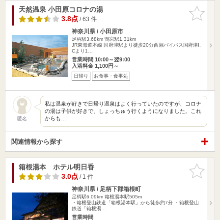
天然温泉 小田原コロナの湯
お気に入
りに追加
3.8点
/ 63 件
神奈川県 / 小田原市
足柄駅3.68km
鴨宮駅1.31km
JR東海道本線 国府津駅より徒歩20分西湘バイパス国府津I.
Cより1…
営業時間 10:00～翌9:00
入浴料金 1,100円～
日帰り
お食事・食事処
私は温泉が好きで日帰り温泉はよく行っていたのですが、コロナ
の湯は子供が好きで、しょっちゅう行くようになりました。これ
からも…
匿名
関連情報から探す
箱根湯本 ホテル明日香
お気に入
りに追加
3.0点
/ 1 件
神奈川県 / 足柄下郡箱根町
足柄駅6.09km
箱根湯本駅505m
・箱根登山鉄道「箱根湯本駅」から徒歩約7分 ・箱根登山
鉄道「箱根湯…
営業時間