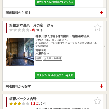
楽天トラベルの宿泊プランを見る
関連情報から探す
箱根湯本温泉 月の宿 紗ら
お気に入
りに追加
-点
/ 0 件
神奈川県 / 足柄下郡箱根町 / 箱根湯本温泉
足柄駅6.93km
塔ノ沢駅697m
JR新宿駅より小田急ロマンスカーで終点箱根湯本駅下車
徒歩約10分
営業時間
入浴料金 ～
宿泊
お食事・食事処
楽天トラベルの宿泊プランを見る
関連情報から探す
箱根パークス吉野
お気に入
りに追加
3.2点
/ 5 件