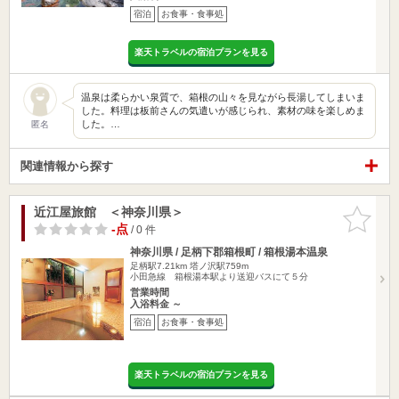
宿泊
お食事・食事処
楽天トラベルの宿泊プランを見る
温泉は柔らかい泉質で、箱根の山々を見ながら長湯してしまいま
した。料理は板前さんの気遣いが感じられ、素材の味を楽しめま
した。…
匿名
関連情報から探す
近江屋旅館 ＜神奈川県＞
お気に入
りに追加
-点
/ 0 件
神奈川県 / 足柄下郡箱根町 / 箱根湯本温泉
足柄駅7.21km
塔ノ沢駅759m
小田急線 箱根湯本駅より送迎バスにて５分
営業時間
入浴料金 ～
宿泊
お食事・食事処
楽天トラベルの宿泊プランを見る