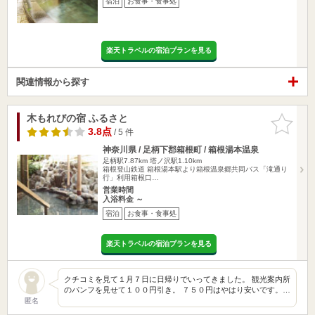
宿泊
お食事・食事処
楽天トラベルの宿泊プランを見る
関連情報から探す
木もれびの宿 ふるさと
お気に入
りに追加
3.8点
/ 5 件
神奈川県 / 足柄下郡箱根町 / 箱根湯本温泉
足柄駅7.87km
塔ノ沢駅1.10km
箱根登山鉄道 箱根湯本駅より箱根温泉郷共同バス「滝通り
行」利用箱根口…
営業時間
入浴料金 ～
宿泊
お食事・食事処
楽天トラベルの宿泊プランを見る
クチコミを見て１月７日に日帰りでいってきました。 観光案内所
のパンフを見せて１００円引き。 ７５０円はやはり安いです。…
匿名