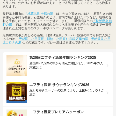
クラスのこだわりのお料理が味わえることで人気を博しているところも数多く
あります。
長野県上田市の
「地蔵温泉 十福の湯」
は、かまど炊きのごはん、石臼引きの粉
を使った手打ち蕎麦、石釜焼きのピザ、館内で焼き上げたパンなど、地域の食
材と手作りにこだわったメニューが魅力。また、三重県松阪市の
「松阪温泉 熊
野の郷」
では、熊本阿蘇の大自然のなかにある牧場で生産から流通まで一貫管
理された上質なお肉のステーキやハンバーグが楽しめます。
足柄駅の食事が楽しめる温泉、日帰り温泉、スーパー銭湯の中でも特に人気が
あるのは、
天成園 小田原駅 別館
、
小田原お堀端 万葉の湯
、
天然温泉 小田
原コロナの湯
などの施設です。ぜひ一度は足を運んでみてください。
第20回ニフティ温泉年間ランキング2025
全国約2.2万件の中から頂点に選ばれた、2025年の人
気施設は…
ニフティ温泉 サウナランキング2026
おふろ好きユーザーの投票により、全国No.1サウナが
決定！
ニフティ温泉プレミアムクーポン