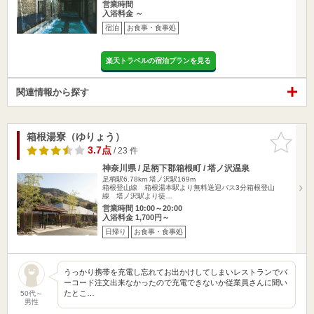
営業時間
入浴料金 ～
宿泊
お食事・食事処
楽天トラベルの宿泊プランを見る
関連情報から探す
箱根湯寮（ゆりょう）
お気に入
りに追加
3.7点
/ 23 件
神奈川県 / 足柄下郡箱根町 / 塔ノ沢温泉
足柄駅6.78km
塔ノ沢駅169m
箱根登山線 箱根湯本駅より無料送迎バス3分箱根登山
線 塔ノ沢駅より徒…
営業時間 10:00～20:00
入浴料金 1,700円～
日帰り
お食事・食事処
うっかり携帯を充電し忘れてお出かけしてしまいレストランでバ
ーコード注文出来なかったので充電できないか従業員さんに聞い
たとこ…
50代～
男性