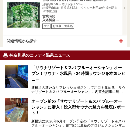
足柄駅8.34km
塔ノ沢駅1.53km
箱根登山鉄道 箱根湯本駅よりタクシー利用10分 湯本駅よ
り箱根登山…
営業時間
入浴料金 ～
宿泊
お食事・食事処
関連情報から探す
神奈川県のニフティ温泉ニュース
「サウナリゾート＆スパ ブルーオーシャン」オー
プン！サウナ・水風呂・24時間ラウンジを本気レビ
ュー
新横浜の新たなリフレッシュ拠点として注目を集める「サウ
ナリゾート＆スパ ブルーオーシャン」。内覧会記事に続
き、今回は実際に体験してみたリアルな様子をレポートしま
す。サウナや水風呂の気持ちよさはもちろん、リラックスス
オープン前の「サウナリゾート＆スパ ブルーオー
ペースの過ごしやすさまで徹底チェック。新横浜エリアで日
シャン」に潜入！没入型サウナの魅力を徹底レポー
常の疲れをリセットしたい人、ライブやスポーツ観戦遠征組
は必見です。
ト！
新横浜に2026年6月オープン予定の「サウナリゾート＆スパ
ブルーオーシャン」。館内には最新のプロジェクションマッ
ピングが多用され、まるで世界を旅しているかのような圧倒