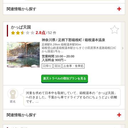
関連情報から探す
かっぱ天国
お気に入
りに追加
2.8点
/ 52 件
神奈川県 / 足柄下郡箱根町 / 箱根湯本温泉
足柄駅6.28km
箱根湯本駅80m
箱根登山鉄道箱根湯本駅からすぐ小田原厚木道路箱根口IC
から国道1号を…
営業時間 10:00～20:00
入浴料金 900円～
日帰り
宿泊
お食事・食事処
楽天トラベルの宿泊プランを見る
河童を求めて日本中を取材していて、箱根湯本の「かっぱ天国」
へ行きました。千葉から車でドライブするのにちょうどよい距離
です。…
匿名
関連情報から探す