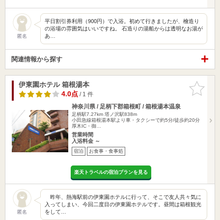
平日割引券利用（900円）で入浴。初めて行きましたが、檜造り
の浴場の雰囲気はいいですね。 石造りの湯船からは透明なお湯が
あ…
匿名
関連情報から探す
伊東園ホテル 箱根湯本
お気に入
りに追加
4.0点
/ 1 件
神奈川県 / 足柄下郡箱根町 / 箱根湯本温泉
足柄駅7.27km
塔ノ沢駅838m
小田急線箱根湯本駅より車・タクシーで約5分/徒歩約20分
厚木IC・御…
営業時間
入浴料金 ～
宿泊
お食事・食事処
楽天トラベルの宿泊プランを見る
昨年、熱海駅前の伊東園ホテルに行って、そこで友人共々気に
入ってしまい、今回二度目の伊東園ホテルです。昼間は箱根観光
をして…
匿名