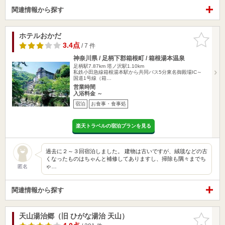
関連情報から探す
ホテルおかだ
お気に入
りに追加
3.4点
/ 7 件
神奈川県 / 足柄下郡箱根町 / 箱根湯本温泉
足柄駅7.87km
塔ノ沢駅1.10km
私鉄小田急線箱根湯本駅から共同バス5分東名御殿場IC～
国道1号線（箱…
営業時間
入浴料金 ～
宿泊
お食事・食事処
楽天トラベルの宿泊プランを見る
過去に２～３回宿泊しました。 建物は古いですが、絨毯などの古
くなったものはちゃんと補修してありますし、掃除も隅々までち
ゃ…
匿名
関連情報から探す
天山湯治郷（旧 ひがな湯治 天山）
お気に入
りに追加