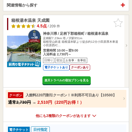
関連情報から探す
箱根湯本温泉 天成園
お気に入
りに追加
4.5点
/ 209 件
神奈川県 / 足柄下郡箱根町 / 箱根湯本温泉
足柄駅7.23km
塔ノ沢駅651m
箱根登山鉄道 箱根湯本駅より徒歩約12分小田原厚木車道
小田原西IC…
営業時間 10:00～翌9:00
入浴料金 2,730円～
日帰り
宿泊
お食事・食事処
電子チケットあり
クーポンあり
楽天トラベルの宿泊プランを見る
入館料220円割引クーポン！※利用不可日あり【10500】
クーポン
通常
2,730円
→
2,510円（220円お得！）
他にも2種類のクーポンがあります
日付指定
電子チケット