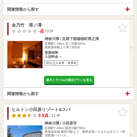
関連情報から探す
金乃竹 塔ノ澤
お気に入
りに追加
-点
/ 0 件
神奈川県 / 足柄下郡箱根町塔之澤
足柄駅7.29km
塔ノ沢駅484m
箱根湯本駅より車で約5分
営業時間
入浴料金 ～
宿泊
お食事・食事処
楽天トラベルの宿泊プランを見る
関連情報から探す
ヒルトン小田原リゾート&スパ
お気に入
りに追加
3.5点
/ 21 件
神奈川県 / 小田原市
足柄駅7.48km
根府川駅780m
東海道本線 根府川駅より、無料送迎バスまたはタクシー利
用西湘バイパス…