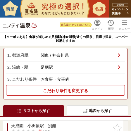
購入済チケットはこちら
ログイン
履歴
メニュー
【クーポンあり】食事が楽しめる足柄駅(神奈川県)近くの温泉、日帰り温泉、スーパー
銭湯おすすめ
1. 都道府県
関東 / 神奈川県
2. 沿線・駅
足柄駅
3. こだわり条件
お食事・食事処
こだわり条件を変更する
リストから探す
地図から探す
天成園 小田原駅 別館
お気に入
りに追加