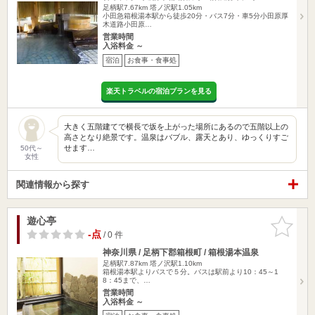
足柄駅7.67km
塔ノ沢駅1.05km
小田急箱根湯本駅から徒歩20分・バス7分・車5分小田原厚
木道路小田原…
営業時間
入浴料金 ～
宿泊
お食事・食事処
楽天トラベルの宿泊プランを見る
大きく五階建てで横長で坂を上がった場所にあるので五階以上の
高さとなり絶景です。温泉はバブル、露天とあり、ゆっくりすご
せます…
50代～
女性
関連情報から探す
遊心亭
お気に入
りに追加
-点
/ 0 件
神奈川県 / 足柄下郡箱根町 / 箱根湯本温泉
足柄駅7.87km
塔ノ沢駅1.10km
箱根湯本駅よりバスで５分。バスは駅前より10：45～1
8：45まで、…
営業時間
入浴料金 ～