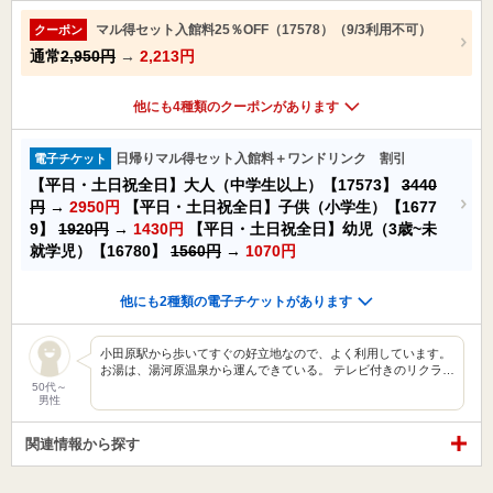
マル得セット入館料25％OFF（17578）（9/3利用不可）
クーポン
通常
2,950円
→
2,213円
他にも4種類のクーポンがあります
日帰りマル得セット入館料＋ワンドリンク 割引
電子チケット
【平日・土日祝全日】大人（中学生以上）【17573】
3440
円
→
2950円
【平日・土日祝全日】子供（小学生）【1677
9】
1920円
→
1430円
【平日・土日祝全日】幼児（3歳~未
就学児）【16780】
1560円
→
1070円
他にも2種類の電子チケットがあります
小田原駅から歩いてすぐの好立地なので、よく利用しています。
お湯は、湯河原温泉から運んできている。 テレビ付きのリクラ…
50代～
男性
関連情報から探す