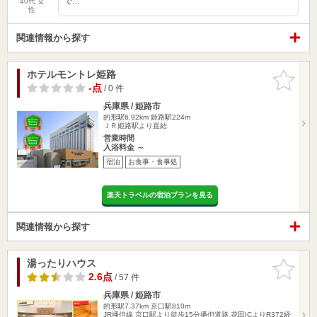
で…
40代 女
性
関連情報から探す
ホテルモントレ姫路
お気に入
りに追加
-点
/ 0 件
兵庫県 / 姫路市
的形駅6.92km
姫路駅224m
ＪＲ姫路駅より直結
営業時間
入浴料金 ～
宿泊
お食事・食事処
楽天トラベルの宿泊プランを見る
関連情報から探す
湯ったりハウス
お気に入
りに追加
2.6点
/ 57 件
兵庫県 / 姫路市
的形駅7.37km
京口駅810m
JR播但線 京口駅より徒歩15分播但道路 花田ICよりR372経