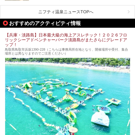
そのなかでも最大の規模を誇る「有馬温泉 太閤の湯」は、
有名な「金泉」と「銀泉」に加え、人工のの炭酸泉まで楽し
める、ある意味「最強」ともいえる施設です。
ニフティ温泉ニュースTOPへ
今回は自慢のお湯をメインにその魅力の数々を紹介します！
おすすめのアクティビティ情報
【兵庫・淡路島】日本最大級の海上アスレチック！２０２６フロ
リックシーアドベンチャーパーク淡路島がまたさらにグレードア
ップ！
鳥取県鳥取市浜坂1390‐228（こちらは事務局所在地となり、開催場所や受付、集合
場所とは異なりますのでご注意ください）