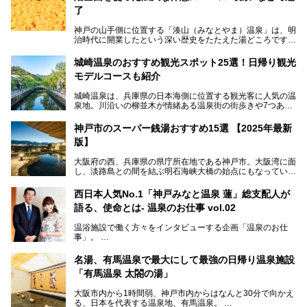
了
神戸の山手側に位置する「湊山（みなとやま）温泉」は、明
治時代に開業したという深い歴史をたたえた湯どころです。
そんな長寿の温泉が今、話題となっています。理由は湯船い
っぱいに浮かぶアヒルちゃん。さらに、ゆったりくつろげて
城崎温泉のおすすめ観光スポット25選！日帰り観光
コワーキングも可能な休憩スペースも人気に。斬新な企画や
モデルコースも紹介
設備で人々をアッと驚かせる湊山温泉の魅力をリポートしま
す。
城崎温泉は、兵庫県の日本海側に位置する観光客に人気の温
泉地。川沿いの柳並木が情緒ある温泉街の街歩きや7つある
外湯巡り、ロープウェイからの絶景、冬のカニ料理などで知
られています。鉄道の駅から温泉街が近く、歩いて回るのに
神戸市のスーパー銭湯おすすめ15選 【2025年最新
ちょうどよい規模で、日帰りでの訪問にもおすすめです。
版】
この記事では、城崎温泉と周辺の見どころから厳選した25
大阪府の西、兵庫県の県庁所在地である神戸市。大阪湾に面
の観光スポットをピックアップ。温泉やご当地グルメなどを
し、淡路島との間を結ぶ明石海峡大橋の始点にもなっていま
盛り込んだ日帰り観光モデルコースも紹介しているので、ぜ
す。古くから港町として栄え、異国情緒の残る異人館街や中
ひ参考にしてくださいね！
華街をはじめ、きらびやかに発展したハーバーランドなど、
西日本人気No.1「神戸みなと温泉 蓮」総支配人が
人気観光スポットもめじろ押しです。
語る、使命とは- 温泉のお仕事 vol.02
そして、温泉好きの視点から見ると、神戸市といえば何とい
っても「有馬温泉」。日本三古湯の一角をなす、歴史ある名
温浴施設で働く方々をインタビューする企画「温泉のお仕
湯です。そのお湯をリーズナブルに体験できる健康ランドや
事」。
スーパー銭湯があったら……。今回はそんな希望に沿う施設
第2弾はニフティ温泉年間ランキング2018で全国総合ランキ
も含め、おすすめのスパ銭をピックアップしてご紹介してい
ング西日本1位、2年連続「ベストオブ宿泊賞」に輝いた
きます！
名湯、有馬温泉で最大にして最強の日帰り温泉施設
「神戸みなと温泉 蓮」の魅力に迫りました！
「有馬温泉 太閤の湯」
大阪市内から1時間弱、神戸市内からはなんと30分で向かえ
る、日本を代表する温泉地、有馬温泉。