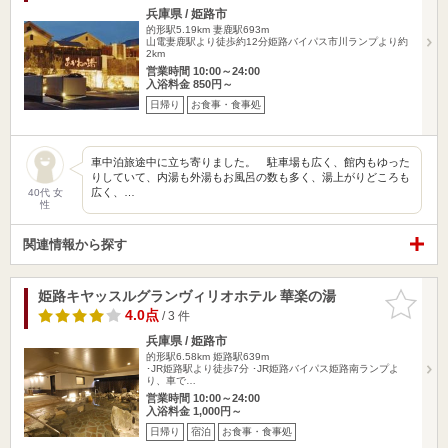
兵庫県 / 姫路市
的形駅5.19km
妻鹿駅693m
山電妻鹿駅より徒歩約12分姫路バイパス市川ランプより約
2km
営業時間 10:00～24:00
入浴料金 850円～
日帰り
お食事・食事処
車中泊旅途中に立ち寄りました。 駐車場も広く、館内もゆった
りしていて、内湯も外湯もお風呂の数も多く、湯上がりどころも
広く、…
40代 女
性
関連情報から探す
姫路キヤッスルグランヴィリオホテル 華楽の湯
お気に入
りに追加
4.0点
/ 3 件
兵庫県 / 姫路市
的形駅6.58km
姫路駅639m
･JR姫路駅より徒歩7分 ･JR姫路バイパス姫路南ランプよ
り、車で…
営業時間 10:00～24:00
入浴料金 1,000円～
日帰り
宿泊
お食事・食事処