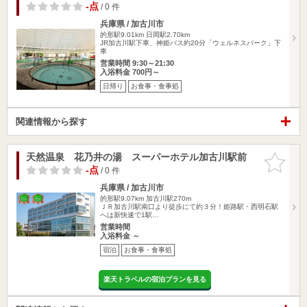
-点
/ 0 件
兵庫県 / 加古川市
的形駅9.01km
日岡駅2.70km
JR加古川駅下車、神姫バス約20分「ウェルネスパーク」下
車
営業時間 9:30～21:30
入浴料金 700円～
日帰り
お食事・食事処
関連情報から探す
天然温泉 花乃井の湯 スーパーホテル加古川駅前
お気に入
りに追加
-点
/ 0 件
兵庫県 / 加古川市
的形駅9.07km
加古川駅270m
ＪＲ加古川駅南口より徒歩にて約３分！姫路駅・西明石駅
へは新快速で1駅…
営業時間
入浴料金 ～
宿泊
お食事・食事処
楽天トラベルの宿泊プランを見る