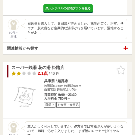
楽天トラベルの宿泊プランを見る
回数券を購入して、５回ほど行きました。施設が広く、浴室、サ
ウナ、脱衣所など定期的な清掃が行き届いています。混雑するこ
とがあ…
50代～
男性
関連情報から探す
スーパー銭湯 花の湯 姫路店
お気に入
りに追加
2.1点
/ 46 件
兵庫県 / 姫路市
的形駅6.85km
飾磨駅606m
山陽電鉄 飾磨駅より5分
営業時間 9:00～23:30
入浴料金 750円～
日帰り
お食事・食事処
主人がよく利用していますが、夕方までは常連さんが多いような
ので、19時ごろから入りました。 まず靴のロッカー(ダイヤル