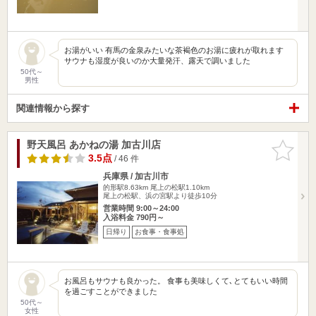
お湯がいい 有馬の金泉みたいな茶褐色のお湯に疲れが取れます
サウナも湿度が良いのか大量発汗、露天で調いました
50代～
男性
関連情報から探す
野天風呂 あかねの湯 加古川店
お気に入
りに追加
3.5点
/ 46 件
兵庫県 / 加古川市
的形駅8.63km
尾上の松駅1.10km
尾上の松駅、浜の宮駅より徒歩10分
営業時間 9:00～24:00
入浴料金 790円～
日帰り
お食事・食事処
お風呂もサウナも良かった。 食事も美味しくて､とてもいい時間
を過ごすことができました
50代～
女性