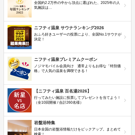
全国約2.2万件の中から頂点に選ばれた、2025年の人
気施設は…
ニフティ温泉 サウナランキング2026
おふろ好きユーザーの投票により、全国No.1サウナが
決定！
ニフティ温泉プレミアムクーポン
ノジマモバイル会員向け 通常よりもお得な「特別価
格」で人気の温泉を満喫できる！
【ニフティ温泉 百名湯2026】
行ってみたい施設に投票してプレゼントを当てよう！
（全10回開催 / 合計260名様）
岩盤浴特集
日本全国の岩盤浴情報だけをピックアップ。まとめて
検索！