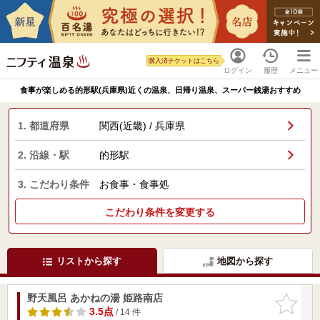
購入済チケットはこちら
ログイン
履歴
メニュー
食事が楽しめる的形駅(兵庫県)近くの温泉、日帰り温泉、スーパー銭湯おすすめ
1. 都道府県
関西(近畿) / 兵庫県
2. 沿線・駅
的形駅
3. こだわり条件
お食事・食事処
こだわり条件を変更する
リストから探す
地図から探す
野天風呂 あかねの湯 姫路南店
お気に入
りに追加
3.5点
/ 14 件