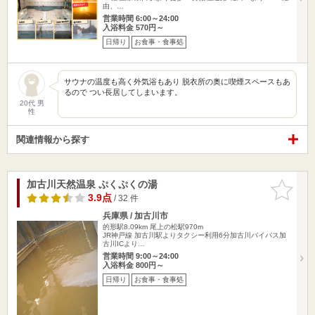
由、…
営業時間 6:00～24:00
入浴料金 570円～
日帰り
お食事・食事処
サウナの温度も高く外気浴もあり 脱衣所の奥に喫煙スペースもあ
るので つい長居してしまいます。
20代 男
性
関連情報から探す
加古川天然温泉 ぷくぷくの湯
お気に入
りに追加
3.9点
/ 32 件
兵庫県 / 加古川市
的形駅8.09km
尾上の松駅970m
JR神戸線 加古川駅よりタクシー利用6分加古川バイパス加
古川ICより…
営業時間 9:00～24:00
入浴料金 800円～
日帰り
お食事・食事処