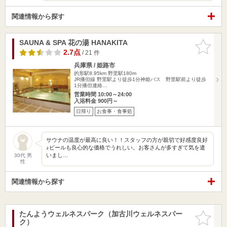
関連情報から探す
SAUNA & SPA 花の湯 HANAKITA
お気に入
りに追加
2.7点
/ 21 件
兵庫県 / 姫路市
的形駅8.95km
野里駅180m
JR播但線 野里駅より徒歩1分神姫バス 野里駅前より徒歩
1分播但連絡…
営業時間 10:00～24:00
入浴料金 900円～
日帰り
お食事・食事処
サウナの温度が最高に良い！！スタッフの方が親切で好感度良好
♪ビールも良心的な価格でうれしい。お客さんが多すぎて気を遣
いまし…
30代 男
性
関連情報から探す
たんようウェルネスパーク（加古川ウェルネスパー
お気に入
ク）
りに追加