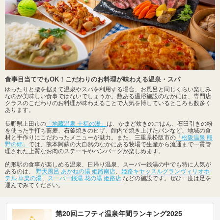
食事目当てでもOK！こだわりのお料理が味わえる温泉・スパ
ゆったりと腰を据えて温泉やスパを利用する場合、お風呂と同じくらい楽しみ
なのが美味しい食事ではないでしょうか。数ある温浴施設のなかには、専門店
クラスのこだわりのお料理が味わえることで人気を博しているところも数多く
あります。
長野県上田市の
「地蔵温泉 十福の湯」
は、かまど炊きのごはん、石臼引きの粉
を使った手打ち蕎麦、石釜焼きのピザ、館内で焼き上げたパンなど、地域の食
材と手作りにこだわったメニューが魅力。また、三重県松阪市の
「松阪温泉 熊
野の郷」
では、熊本阿蘇の大自然のなかにある牧場で生産から流通まで一貫管
理された上質なお肉のステーキやハンバーグが楽しめます。
的形駅の食事が楽しめる温泉、日帰り温泉、スーパー銭湯の中でも特に人気が
あるのは、
野天風呂 あかねの湯 姫路南店
、
姫路キヤッスルグランヴィリオホ
テル 華楽の湯
、
スーパー銭湯 花の湯 姫路店
などの施設です。ぜひ一度は足を
運んでみてください。
第20回ニフティ温泉年間ランキング2025