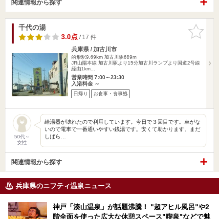
関連情報から探す
千代の湯
お気に入
りに追加
3.0点
/ 17 件
兵庫県 / 加古川市
的形駅9.69km
加古川駅689m
JR山陽本線 加古川駅より15分加古川ランプより国道2号線
経由1km…
営業時間 7:00～23:30
入浴料金 ～
日帰り
お食事・食事処
給湯器が壊れたので利用しています。今日で３回目です。車がな
いので電車で一番通いやすい銭湯です。安くて助かります。まだ
しばら…
50代～
女性
関連情報から探す
兵庫県のニフティ温泉ニュース
神戸「湊山温泉」が話題沸騰！ "超アヒル風呂"や2
階全面を使った広大な休憩スペース"喫泉"などで魅