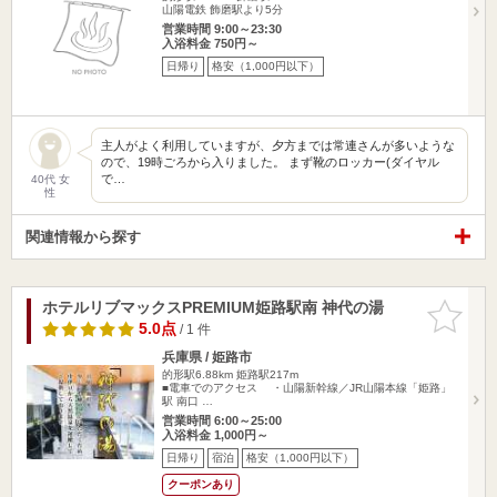
山陽電鉄 飾磨駅より5分
営業時間 9:00～23:30
入浴料金 750円～
日帰り
格安（1,000円以下）
主人がよく利用していますが、夕方までは常連さんが多いような
ので、19時ごろから入りました。 まず靴のロッカー(ダイヤル
で…
40代 女
性
関連情報から探す
ホテルリブマックスPREMIUM姫路駅南 神代の湯
お気に入
りに追加
5.0点
/ 1 件
兵庫県 / 姫路市
的形駅6.88km
姫路駅217m
■電車でのアクセス ・山陽新幹線／JR山陽本線「姫路」
駅 南口 …
営業時間 6:00～25:00
入浴料金 1,000円～
日帰り
宿泊
格安（1,000円以下）
クーポンあり