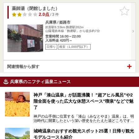
薬師湯（閉館しました）
お気に入
りに追加
2.0点
/ 3 件
兵庫県 / 姫路市
的形駅6.53km
飾磨駅262m
山陽電鉄本線「飾磨駅」から徒歩約7分
営業時間 16:00～22:00
入浴料金 420円～
日帰り
格安（1,000円以下）
関連情報から探す
兵庫県のニフティ温泉ニュース
神戸「湊山温泉」が話題沸騰！ "超アヒル風呂"や2
階全面を使った広大な休憩スペース"喫泉"などで魅
了
神戸の山手側に位置する「湊山（みなとやま）温泉」は、明
治時代に開業したという深い歴史をたたえた湯どころです。
そんな長寿の温泉が今、話題となっています。理由は湯船い
っぱいに浮かぶアヒルちゃん。さらに、ゆったりくつろげて
城崎温泉のおすすめ観光スポット25選！日帰り観光
コワーキングも可能な休憩スペースも人気に。斬新な企画や
モデルコースも紹介
設備で人々をアッと驚かせる湊山温泉の魅力をリポートしま