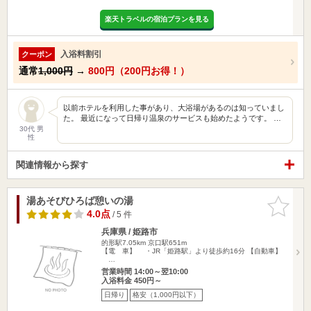
楽天トラベルの宿泊プランを見る
入浴料割引
クーポン
通常
1,000円
→
800円（200円お得！）
以前ホテルを利用した事があり、大浴場があるのは知っていまし
た。 最近になって日帰り温泉のサービスも始めたようです。 …
30代 男
性
関連情報から探す
湯あそびひろば憩いの湯
お気に入
りに追加
4.0点
/ 5 件
兵庫県 / 姫路市
的形駅7.05km
京口駅651m
【電 車】 ・JR「姫路駅」より徒歩約16分 【自動車】
…
営業時間 14:00～翌10:00
入浴料金 450円～
日帰り
格安（1,000円以下）