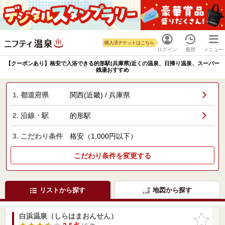
購入済チケットはこちら
ログイン
履歴
メニュー
【クーポンあり】格安で入浴できる的形駅(兵庫県)近くの温泉、日帰り温泉、スーパー
銭湯おすすめ
1. 都道府県
関西(近畿) / 兵庫県
2. 沿線・駅
的形駅
3. こだわり条件
格安（1,000円以下）
こだわり条件を変更する
リストから探す
地図から探す
白浜温泉（しらはまおんせん）
お気に入
りに追加