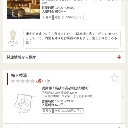
2km
営業時間 10:00～24:00
入浴料金 850円～
日帰り
格安（1,000円以下）
車中泊旅途中に立ち寄りました。 駐車場も広く、館内もゆった
りしていて、内湯も外湯もお風呂の数も多く、湯上がりどころも
広く、…
40代 女
性
関連情報から探す
梅ヶ枝湯
お気に入
りに追加
-点
/ 3 件
兵庫県 / 高砂市高砂町次郎助町
的形駅6.49km
高砂駅424m
山陽電鉄本線「高砂駅」より徒歩約10分
営業時間 15:30～23:00
入浴料金 570円～
日帰り
格安（1,000円以下）