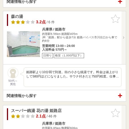
関連情報から探す
森の湯
お気に入
りに追加
3.2点
/ 6 件
兵庫県 / 姫路市
的形駅6.56km
姫路駅405m
JR「姫路」駅から徒歩7分 姫路バイパス市川出口から車で
約6分
営業時間 13:00～24:00
入浴料金 570円～
日帰り
格安（1,000円以下）
姫路駅より10分弱で到達。街の小さな銭湯です。料金は値上がり
して580円ほどになりました。サウナ付きだと750円程度。仕事…
50代～
男性
関連情報から探す
スーパー銭湯 花の湯 姫路店
お気に入
りに追加
2.1点
/ 46 件
兵庫県 / 姫路市
的形駅6.85km
飾磨駅606m