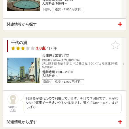
入浴料金 700円～
日帰り
格安（1,000円以下）
関連情報から探す
千代の湯
お気に入
りに追加
3.0点
/ 17 件
兵庫県 / 加古川市
的形駅9.69km
加古川駅689m
JR山陽本線 加古川駅より15分加古川ランプより国道2号線
経由1km…
営業時間 7:00～23:30
入浴料金 ～
日帰り
格安（1,000円以下）
給湯器が壊れたので利用しています。今日で３回目です。車がな
いので電車で一番通いやすい銭湯です。安くて助かります。まだ
しばら…
50代～
女性
関連情報から探す