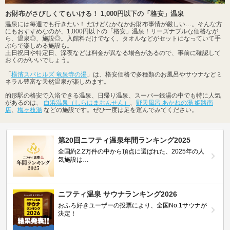
お財布がさびしくてもいける！ 1,000円以下の「格安」温泉
温泉には毎週でも行きたい！ だけどなかなかお財布事情が厳しい…。そんな方
にもおすすめなのが、1,000円以下の「格安」温泉！リーズナブルな価格なが
ら、温泉◎、施設◎。入館料だけでなく、タオルなどがセットになっていて手
ぶらで楽しめる施設も。
土日祝日や特定日、深夜などは料金が異なる場合があるので、事前に確認して
おくのがいいでしょう。
「
横濱スパヒルズ 竜泉寺の湯
」は、格安価格で多種類のお風呂やサウナなどミ
ネラル豊富な天然温泉が楽しめます。
的形駅の格安で入浴できる温泉、日帰り温泉、スーパー銭湯の中でも特に人気
があるのは、
白浜温泉（しらはまおんせん）
、
野天風呂 あかねの湯 姫路南
店
、
梅ヶ枝湯
などの施設です。ぜひ一度は足を運んでみてください。
第20回ニフティ温泉年間ランキング2025
全国約2.2万件の中から頂点に選ばれた、2025年の人
気施設は…
ニフティ温泉 サウナランキング2026
おふろ好きユーザーの投票により、全国No.1サウナが
決定！