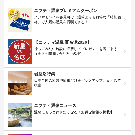
ニフティ温泉プレミアムクーポン
ノジマモバイル会員向け 通常よりもお得な「特別価
格」で人気の温泉を満喫できる！
【ニフティ温泉 百名湯2026】
行ってみたい施設に投票してプレゼントを当てよう！
（全10回開催 / 合計260名様）
岩盤浴特集
日本全国の岩盤浴情報だけをピックアップ。まとめて
検索！
ニフティ温泉ニュース
温泉にもっと行きたくなる！お得な情報を掲載中