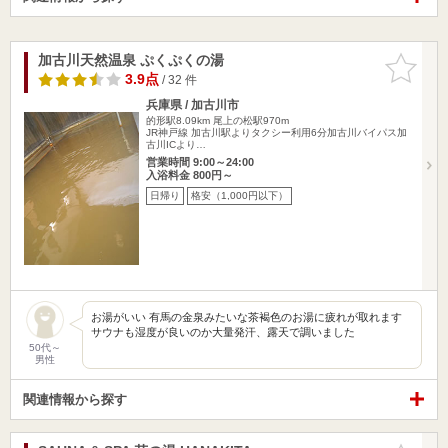
加古川天然温泉 ぷくぷくの湯
お気に入
りに追加
3.9点
/ 32 件
兵庫県 / 加古川市
的形駅8.09km
尾上の松駅970m
JR神戸線 加古川駅よりタクシー利用6分加古川バイパス加
古川ICより…
営業時間 9:00～24:00
入浴料金 800円～
日帰り
格安（1,000円以下）
お湯がいい 有馬の金泉みたいな茶褐色のお湯に疲れが取れます
サウナも湿度が良いのか大量発汗、露天で調いました
50代～
男性
関連情報から探す