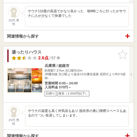
サウナ110度の高温でかなり良かった 朝9時ごろに行ったがサウ
ナに人が少なくて快適でした
20代 男
性
関連情報から探す
湯ったりハウス
お気に入
りに追加
2.6点
/ 57 件
兵庫県 / 姫路市
的形駅7.37km
京口駅810m
JR播但線 京口駅より徒歩15分播但道路 花田ICよりR372経
由、…
営業時間 6:00～24:00
入浴料金 570円～
日帰り
格安（1,000円以下）
サウナの温度も高く外気浴もあり 脱衣所の奥に喫煙スペースもあ
るので つい長居してしまいます。
20代 男
性
関連情報から探す