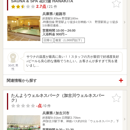
SAUNA & SPA 花の湯 HANAKITA
お気に入
りに追加
2.7点
/ 21 件
兵庫県 / 姫路市
的形駅8.95km
野里駅180m
JR播但線 野里駅より徒歩1分神姫バス 野里駅前より徒歩
1分播但連絡…
営業時間 10:00～24:00
入浴料金 900円～
日帰り
格安（1,000円以下）
サウナの温度が最高に良い！！スタッフの方が親切で好感度良好
♪ビールも良心的な価格でうれしい。お客さんが多すぎて気を遣
いまし…
30代 男
性
関連情報から探す
たんようウェルネスパーク（加古川ウェルネスパー
お気に入
ク）
りに追加
-点
/ 0 件
兵庫県 / 加古川市
的形駅9.01km
日岡駅2.70km
JR加古川駅下車、神姫バス約20分「ウェルネスパーク」下
車
営業時間 9:30～21:30