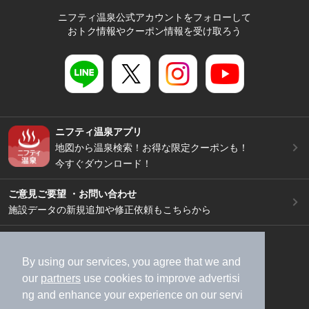
ニフティ温泉公式アカウントをフォローして
おトク情報やクーポン情報を受け取ろう
ニフティ温泉アプリ
地図から温泉検索！お得な限定クーポンも！
今すぐダウンロード！
ご意見ご要望 ・お問い合わせ
施設データの新規追加や修正依頼もこちらから
スマートフォン
/
PC
加盟店募集（資料請求）
広告出稿のご案内
By using our services, you agree that we and
our
partners
use cookies to improve advertisi
利用規約
ライフスタイルMEMBERS+規約
ng and enhance your experience on our servi
特定商取引法に基づく表記
ヘルプ
採用情報