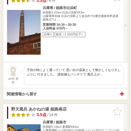
3.5点
/ 6 件
兵庫県 / 姫路市白浜町
的形駅3.42km
白浜の宮駅463m
山陽電車本線 白浜の宮駅より徒歩約7分播但連絡有料道路
姫路JCTよ…
営業時間 16:30～20:30
入浴料金 570円～
日帰り
格安（1,000円以下）
子供の時によく通っていて 思い出の温泉として懐かしくなり久し
ぶりに 行きました。 湯加減もバッチリで 風呂上が…
40代 男
性
関連情報から探す
野天風呂 あかねの湯 姫路南店
お気に入
りに追加
3.5点
/ 14 件
兵庫県 / 姫路市
的形駅5.19km
妻鹿駅693m
山電妻鹿駅より徒歩約12分姫路バイパス市川ランプより約