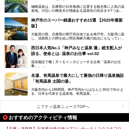
す。
城崎温泉は、兵庫県の日本海側に位置する観光客に人気の温
泉地。川沿いの柳並木が情緒ある温泉街の街歩きや7つある
外湯巡り、ロープウェイからの絶景、冬のカニ料理などで知
られています。鉄道の駅から温泉街が近く、歩いて回るのに
神戸市のスーパー銭湯おすすめ15選 【2025年最新
ちょうどよい規模で、日帰りでの訪問にもおすすめです。
版】
この記事では、城崎温泉と周辺の見どころから厳選した25
大阪府の西、兵庫県の県庁所在地である神戸市。大阪湾に面
の観光スポットをピックアップ。温泉やご当地グルメなどを
し、淡路島との間を結ぶ明石海峡大橋の始点にもなっていま
盛り込んだ日帰り観光モデルコースも紹介しているので、ぜ
す。古くから港町として栄え、異国情緒の残る異人館街や中
ひ参考にしてくださいね！
華街をはじめ、きらびやかに発展したハーバーランドなど、
西日本人気No.1「神戸みなと温泉 蓮」総支配人が
人気観光スポットもめじろ押しです。
語る、使命とは- 温泉のお仕事 vol.02
そして、温泉好きの視点から見ると、神戸市といえば何とい
っても「有馬温泉」。日本三古湯の一角をなす、歴史ある名
温浴施設で働く方々をインタビューする企画「温泉のお仕
湯です。そのお湯をリーズナブルに体験できる健康ランドや
事」。
スーパー銭湯があったら……。今回はそんな希望に沿う施設
第2弾はニフティ温泉年間ランキング2018で全国総合ランキ
も含め、おすすめのスパ銭をピックアップしてご紹介してい
ング西日本1位、2年連続「ベストオブ宿泊賞」に輝いた
きます！
名湯、有馬温泉で最大にして最強の日帰り温泉施設
「神戸みなと温泉 蓮」の魅力に迫りました！
「有馬温泉 太閤の湯」
大阪市内から1時間弱、神戸市内からはなんと30分で向かえ
る、日本を代表する温泉地、有馬温泉。
そのなかでも最大の規模を誇る「有馬温泉 太閤の湯」は、
有名な「金泉」と「銀泉」に加え、人工のの炭酸泉まで楽し
める、ある意味「最強」ともいえる施設です。
ニフティ温泉ニュースTOPへ
今回は自慢のお湯をメインにその魅力の数々を紹介します！
おすすめのアクティビティ情報
【兵庫・淡路島】日本最大級の海上アスレチック！２０２６フロ