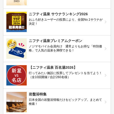
ニフティ温泉 サウナランキング2026
おふろ好きユーザーの投票により、全国No.1サウナが
決定！
ニフティ温泉プレミアムクーポン
ノジマモバイル会員向け 通常よりもお得な「特別価
格」で人気の温泉を満喫できる！
【ニフティ温泉 百名湯2026】
行ってみたい施設に投票してプレゼントを当てよう！
（全10回開催 / 合計260名様）
岩盤浴特集
日本全国の岩盤浴情報だけをピックアップ。まとめて
検索！