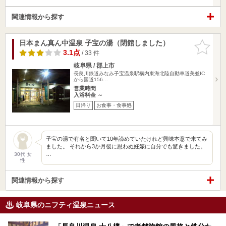
関連情報から探す
日本まん真ん中温泉 子宝の湯（閉館しました）
お気に入
りに追加
3.1点
/ 33 件
岐阜県 / 郡上市
長良川鉄道みなみ子宝温泉駅構内東海北陸自動車道美並IC
から国道156…
営業時間
入浴料金 ～
日帰り
お食事・食事処
子宝の湯で有名と聞いて10年諦めていたけれど興味本意で来てみ
ました。 それから3か月後に思わぬ妊娠に自分でも驚きました。
…
30代 女
性
関連情報から探す
岐阜県のニフティ温泉ニュース