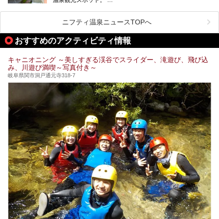
訪れる際には美肌で知られるお湯とあわせて、当地ならでは
のグルメを楽しんだり、周辺にある名所にも足を伸ばしたり
したいもの。
ニフティ温泉ニュースTOPへ
本記事では、下呂温泉エリアにあるおすすめの観光スポット
おすすめのアクティビティ情報
をご紹介するとともに散策する際のモデルコースもご提案。
下呂温泉観光をたっぷりとガイドします！
キャニオニング ～美しすぎる渓谷でスライダー、滝遊び、飛び込
み、川遊び満喫～写真付き～
岐阜県関市洞戸通元寺318-7