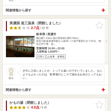
男性
関連情報から探す
美濃国 道三温泉（閉館しました）
お気に入
りに追加
2.7点
/ 32 件
岐阜県 / 美濃市
梅山駅7.23km
湯の洞温泉口駅6.80km
長良川鉄道美濃市駅から岐阜バス洞戸栗原行きで26分、牧
谷乙狩下車、徒…
営業時間 10:00～22:00
入浴料金 1,600円～
日帰り
お食事・食事処
夕方に入浴しましたが、とっても遠いのですいていました。 なに
よりもよかったのは、駐車場のところで汲めるお水がとってもお
い…
匿名
関連情報から探す
かもの湯（閉館しました）
お気に入
りに追加
4.0点
/ 5 件