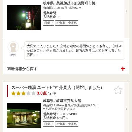
岐阜県 / 美濃加茂市加茂野町市橋
梅山駅10.18km
富加駅953m
営業時間
入浴料金 ～
日帰り
お食事・食事処
大変気に入りました！ 立地と建物の雰囲気がとても良く、心穏や
かに過ごせ、体も癒されました。館内の造りはとても落ち着いた
雰囲…
男性
関連情報から探す
スーパー銭湯 ユートピア 芥見店（閉館しました）
お気に入
りに追加
3.0点
/ 2 件
岐阜県 / 岐阜市芥見大船
梅山駅11.89km
各務原市役所前駅6.35km
各務原市役所前駅より車
営業時間 10:00～24:00
入浴料金 450円～
日帰り
お食事・食事処