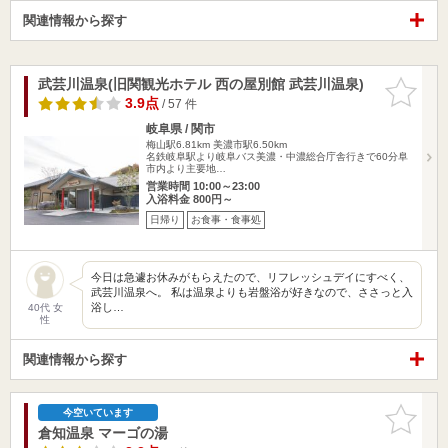
関連情報から探す
武芸川温泉(旧関観光ホテル 西の屋別館 武芸川温泉)
お気に入
りに追加
3.9点
/ 57 件
岐阜県 / 関市
梅山駅6.81km
美濃市駅6.50km
名鉄岐阜駅より岐阜バス美濃・中濃総合庁舎行きで60分阜
市内より主要地…
営業時間 10:00～23:00
入浴料金 800円～
日帰り
お食事・食事処
今日は急遽お休みがもらえたので、リフレッシュデイにすべく、
武芸川温泉へ。 私は温泉よりも岩盤浴が好きなので、ささっと入
浴し…
40代 女
性
関連情報から探す
お気に入
今空いています
りに追加
倉知温泉 マーゴの湯