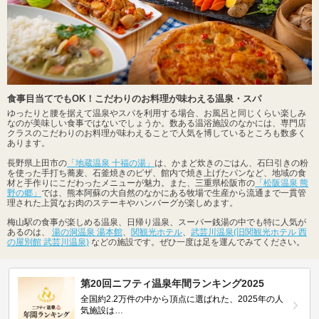
食事目当てでもOK！こだわりのお料理が味わえる温泉・スパ
ゆったりと腰を据えて温泉やスパを利用する場合、お風呂と同じくらい楽しみ
なのが美味しい食事ではないでしょうか。数ある温浴施設のなかには、専門店
クラスのこだわりのお料理が味わえることで人気を博しているところも数多く
あります。
長野県上田市の
「地蔵温泉 十福の湯」
は、かまど炊きのごはん、石臼引きの粉
を使った手打ち蕎麦、石釜焼きのピザ、館内で焼き上げたパンなど、地域の食
材と手作りにこだわったメニューが魅力。また、三重県松阪市の
「松阪温泉 熊
野の郷」
では、熊本阿蘇の大自然のなかにある牧場で生産から流通まで一貫管
理された上質なお肉のステーキやハンバーグが楽しめます。
梅山駅の食事が楽しめる温泉、日帰り温泉、スーパー銭湯の中でも特に人気が
あるのは、
湯の洞温泉 湯本館
、
関観光ホテル
、
武芸川温泉(旧関観光ホテル 西
の屋別館 武芸川温泉)
などの施設です。ぜひ一度は足を運んでみてください。
第20回ニフティ温泉年間ランキング2025
全国約2.2万件の中から頂点に選ばれた、2025年の人
気施設は…