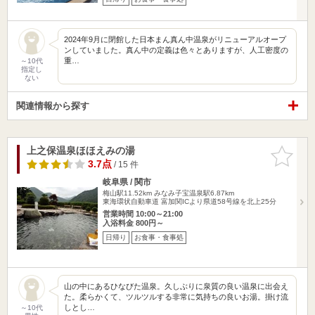
2024年9月に閉館した日本まん真ん中温泉がリニューアルオープ
ンしていました。真ん中の定義は色々とありますが、人工密度の
重…
～10代
指定し
ない
関連情報から探す
上之保温泉ほほえみの湯
お気に入
りに追加
3.7点
/ 15 件
岐阜県 / 関市
梅山駅11.52km
みなみ子宝温泉駅6.87km
東海環状自動車道 富加関ICより県道58号線を北上25分
営業時間 10:00～21:00
入浴料金 800円～
日帰り
お食事・食事処
山の中にあるひなびた温泉。久しぶりに泉質の良い温泉に出会え
た。柔らかくて、ツルツルする非常に気持ちの良いお湯。掛け流
しとし…
～10代