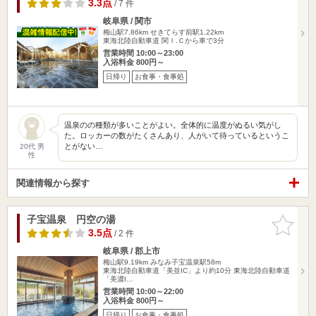
3.3点
/ 7 件
岐阜県 / 関市
梅山駅7.86km
せきてらす前駅1.22km
東海北陸自動車道 関Ｉ.Ｃから車で3分
営業時間 10:00～23:00
入浴料金 800円～
日帰り
お食事・食事処
温泉のの種類が多いことがよい。全体的に温度がぬるい気がし
た。ロッカーの数がたくさんあり、人がいて待っているというこ
とがない…
20代 男
性
関連情報から探す
子宝温泉 円空の湯
お気に入
りに追加
3.5点
/ 2 件
岐阜県 / 郡上市
梅山駅9.19km
みなみ子宝温泉駅58m
東海北陸自動車道「美並IC」より約10分 東海北陸自動車道
「美濃I…
営業時間 10:00～22:00
入浴料金 800円～
日帰り
お食事・食事処