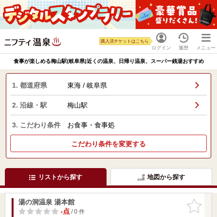
購入済チケットはこちら
ログイン
履歴
メニュー
食事が楽しめる梅山駅(岐阜県)近くの温泉、日帰り温泉、スーパー銭湯おすすめ
1. 都道府県
東海 / 岐阜県
2. 沿線・駅
梅山駅
3. こだわり条件
お食事・食事処
こだわり条件を変更する
リストから探す
地図から探す
湯の洞温泉 湯本館
お気に入
りに追加
-点
/ 0 件