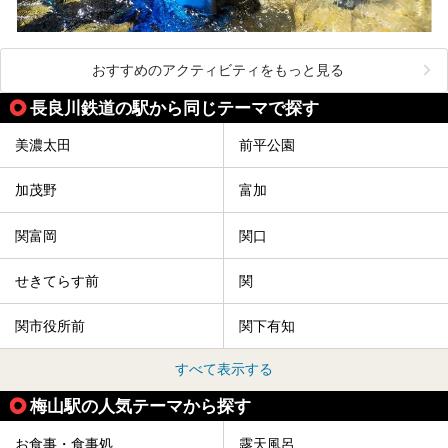
おすすめのアクティビティをもっと見る
長良川鉄道の駅から同じテーマで探す
美濃太田
前平公園
加茂野
富加
関富岡
関口
せきてらす前
関
関市役所前
関下有知
すべて表示する
梅山駅の人気テーマから探す
お食事・食事処
露天風呂