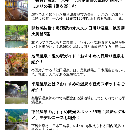
「長良川温泉 十八楼」で老舗旅館の風格と鉄分た
っぷりの濁り湯を楽しむ
鵜飼でよく知られた岐阜県岐阜市の長良川。この川のほとり
に建つ旅館「十八楼」は創業160年以上を誇る老舗。川側の
客室からは長良川を一望、温泉はインパクトのある赤褐色の
濁り湯で、地産地消にこだわった食事も定評があります。
開放感抜群！奥飛騨のオススメ日帰り温泉・絶景露
天風呂5選
そして大浴場は日帰り入浴もできるんですよ。泊まりでも日
帰りでも楽しめる「十八楼」を、周辺の川原町の町並みや、
北アルプスのふもとに位置し、ワイルドな絶景露天風呂が多
岐阜の手仕事に触れる旅とともに楽しんでみてはいかがでし
い！お湯がいい！源泉掛け流し天国と温泉好きなら一度は行
ょう！
きたいと思う岐阜県の奥飛騨温泉郷。
───
池田温泉・道の駅ガイド！おすすめの日帰り温泉も
「平湯温泉」「福地温泉」「新平湯温泉」「栃尾温泉」「新
提供元：岐阜県【PR】
紹介！
穂高温泉」と5つの温泉地を総称して奥飛騨温泉郷と呼びま
この記事は岐阜県のPR記事です。
すが、この中でも気軽に日帰りで楽しめる開放感抜群の露天
今回紹介する「池田温泉」は、美肌効果が日本屈指ともいわ
風呂を5ヶ所ご紹介したいと思います。いずれも素晴らしい
れ、根強い人気がある温泉地です。
温泉ですよ！
岐阜県にあり、名古屋からは日帰りで、東京や大阪からなら
温泉旅として利用することができます。
平湯温泉とは？おすすめの温泉や観光スポットをご
紹介！
池田温泉には道の駅があるなど、温泉、観光、買い物と、さ
まざまな楽しみ方が可能です。
奥飛騨温泉郷の中でも歴史ある湯治場として知られている平
そんな池田温泉の魅力を詳しく紹介していきます！
湯温泉。
岐阜県と長野県を結ぶ安房トンネルの開通以来、東京方面か
らの利用客も増え、ますます賑わいを見せています。そこで
下呂温泉のおすすめ観光スポット25選！温泉やグル
今回は、平湯温泉の観光スポットとおすすめの温泉施設を紹
メ、モデルコースも紹介！
介します。気になる温泉をぜひチェックしてみてください。
下呂温泉は「日本三名泉」の1つにも数えられる国内屈指の
温泉観光スポット。