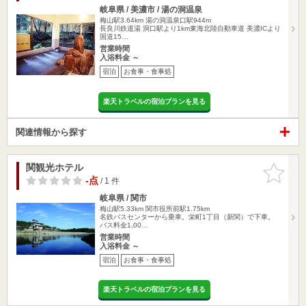
岐阜県 / 美濃市 / 湯の洞温泉
梅山駅3.64km
湯の洞温泉口駅944m
長良川鉄道湯 洞口駅より1km東海北陸自動車道 美濃ICより
国道15…
営業時間
入浴料金 ～
宿泊
お食事・食事処
楽天トラベルの宿泊プランを見る
関連情報から探す
関観光ホテル
お気に入
りに追加
-点
/ 1 件
岐阜県 / 関市
梅山駅5.33km
関市役所前駅1.75km
名鉄バスセンターから乗車。栄町1丁目（新関）で下車。
バス料金1,00…
営業時間
入浴料金 ～
宿泊
お食事・食事処
楽天トラベルの宿泊プランを見る