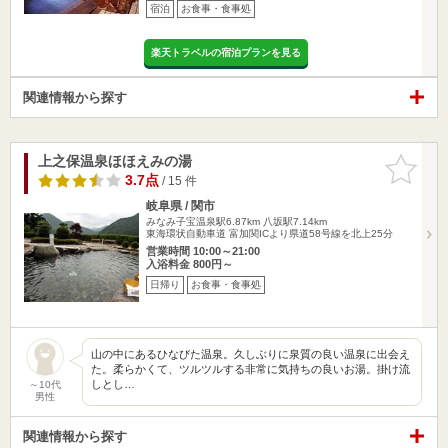
宿泊
お食事・食事処
楽天トラベルの宿泊プランを見る
関連情報から探す
上之保温泉ほほえみの湯
お気に入
りに追加
3.7点
/ 15 件
岐阜県 / 関市
みなみ子宝温泉駅6.87km
八坂駅7.14km
東海環状自動車道 富加関ICより県道58号線を北上25分
営業時間 10:00～21:00
入浴料金 800円～
日帰り
お食事・食事処
山の中にあるひなびた温泉。久しぶりに泉質の良い温泉に出会え
た。柔らかくて、ツルツルする非常に気持ちの良いお湯。掛け流
しとし…
～10代
男性
関連情報から探す