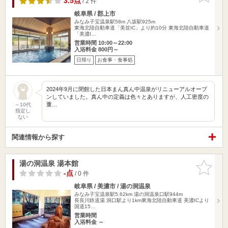
3.5点
/ 2 件
岐阜県 / 郡上市
みなみ子宝温泉駅58m
八坂駅925m
東海北陸自動車道「美並IC」より約10分 東海北陸自動車道
「美濃I…
営業時間 10:00～22:00
入浴料金 800円～
日帰り
お食事・食事処
2024年9月に閉館した日本まん真ん中温泉がリニューアルオープ
ンしていました。真ん中の定義は色々とありますが、人工密度の
重…
～10代
指定し
ない
関連情報から探す
湯の洞温泉 湯本館
お気に入
りに追加
-点
/ 0 件
岐阜県 / 美濃市 / 湯の洞温泉
みなみ子宝温泉駅5.62km
湯の洞温泉口駅944m
長良川鉄道湯 洞口駅より1km東海北陸自動車道 美濃ICより
国道15…
営業時間
入浴料金 ～