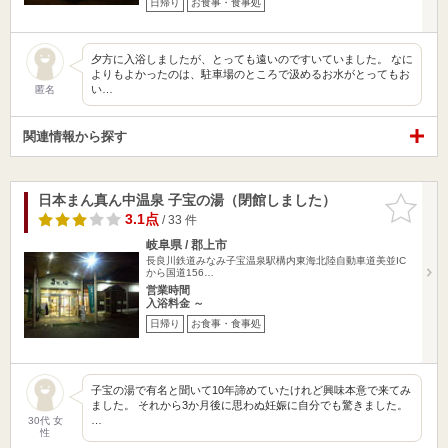
日帰り
お食事・食事処
夕方に入浴しましたが、とっても遠いのですいていました。 なに
よりもよかったのは、駐車場のところで汲めるお水がとってもお
い…
匿名
関連情報から探す
日本まん真ん中温泉 子宝の湯（閉館しました）
お気に入
りに追加
3.1点
/ 33 件
岐阜県 / 郡上市
長良川鉄道みなみ子宝温泉駅構内東海北陸自動車道美並IC
から国道156…
営業時間
入浴料金 ～
日帰り
お食事・食事処
子宝の湯で有名と聞いて10年諦めていたけれど興味本意で来てみ
ました。 それから3か月後に思わぬ妊娠に自分でも驚きました。
…
30代 女
性