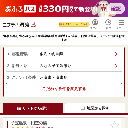
購入済チケットはこちら
ログイン
履歴
メニュー
食事が楽しめるみなみ子宝温泉駅(岐阜県)近くの温泉、日帰り温泉、スーパー銭湯おす
すめ
1. 都道府県
東海 / 岐阜県
2. 沿線・駅
みなみ子宝温泉駅
3. こだわり条件
お食事・食事処
こだわり条件を変更する
リストから探す
地図から探す
子宝温泉 円空の湯
お気に入
りに追加