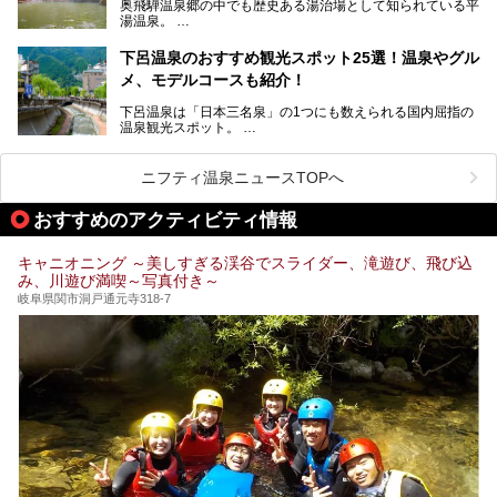
奥飛騨温泉郷の中でも歴史ある湯治場として知られている平
そんな池田温泉の魅力を詳しく紹介していきます！
湯温泉。
岐阜県と長野県を結ぶ安房トンネルの開通以来、東京方面か
らの利用客も増え、ますます賑わいを見せています。そこで
下呂温泉のおすすめ観光スポット25選！温泉やグル
今回は、平湯温泉の観光スポットとおすすめの温泉施設を紹
メ、モデルコースも紹介！
介します。気になる温泉をぜひチェックしてみてください。
下呂温泉は「日本三名泉」の1つにも数えられる国内屈指の
温泉観光スポット。
訪れる際には美肌で知られるお湯とあわせて、当地ならでは
のグルメを楽しんだり、周辺にある名所にも足を伸ばしたり
したいもの。
ニフティ温泉ニュースTOPへ
本記事では、下呂温泉エリアにあるおすすめの観光スポット
おすすめのアクティビティ情報
をご紹介するとともに散策する際のモデルコースもご提案。
下呂温泉観光をたっぷりとガイドします！
キャニオニング ～美しすぎる渓谷でスライダー、滝遊び、飛び込
み、川遊び満喫～写真付き～
岐阜県関市洞戸通元寺318-7