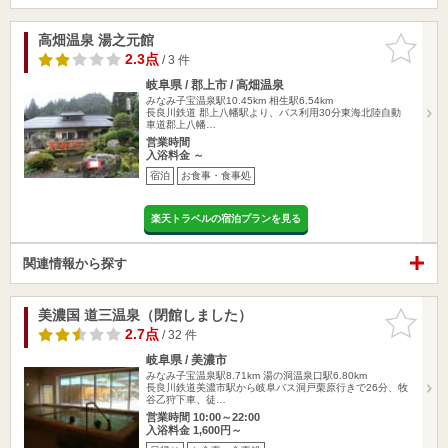
高畑温泉 湯之元館
お気に入
りに追加
2.3点
/ 3 件
岐阜県 / 郡上市 / 高畑温泉
みなみ子宝温泉駅10.45km
相生駅6.54km
長良川鉄道 郡上八幡駅より、バス利用30分東海北陸自動
車道郡上八幡…
営業時間
入浴料金 ～
宿泊
お食事・食事処
楽天トラベルの宿泊プランを見る
関連情報から探す
美濃国 道三温泉（閉館しました）
お気に入
りに追加
2.7点
/ 32 件
岐阜県 / 美濃市
みなみ子宝温泉駅8.71km
湯の洞温泉口駅6.80km
長良川鉄道美濃市駅から岐阜バス洞戸栗原行きで26分、牧
谷乙狩下車、徒…
営業時間 10:00～22:00
入浴料金 1,600円～