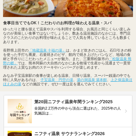
食事目当てでもOK！こだわりのお料理が味わえる温泉・スパ
ゆったりと腰を据えて温泉やスパを利用する場合、お風呂と同じくらい楽しみ
なのが美味しい食事ではないでしょうか。数ある温浴施設のなかには、専門店
クラスのこだわりのお料理が味わえることで人気を博しているところも数多く
あります。
長野県上田市の
「地蔵温泉 十福の湯」
は、かまど炊きのごはん、石臼引きの粉
を使った手打ち蕎麦、石釜焼きのピザ、館内で焼き上げたパンなど、地域の食
材と手作りにこだわったメニューが魅力。また、三重県松阪市の
「松阪温泉 熊
野の郷」
では、熊本阿蘇の大自然のなかにある牧場で生産から流通まで一貫管
理された上質なお肉のステーキやハンバーグが楽しめます。
みなみ子宝温泉駅の食事が楽しめる温泉、日帰り温泉、スーパー銭湯の中でも
特に人気があるのは、
子宝温泉 円空の湯
、
湯の洞温泉 湯本館
、
上之保温泉ほ
ほえみの湯
などの施設です。ぜひ一度は足を運んでみてください。
第20回ニフティ温泉年間ランキング2025
全国約2.2万件の中から頂点に選ばれた、2025年の人
気施設は…
ニフティ温泉 サウナランキング2026