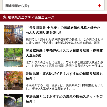
関連情報から探す
岐阜県のニフティ温泉ニュース
「長良川温泉 十八楼」で老舗旅館の風格と鉄分た
っぷりの濁り湯を楽しむ
鵜飼でよく知られた岐阜県岐阜市の長良川。この川のほとり
に建つ旅館「十八楼」は創業160年以上を誇る老舗。川側の
客室からは長良川を一望、温泉はインパクトのある赤褐色の
濁り湯で、地産地消にこだわった食事も定評があります。
開放感抜群！奥飛騨のオススメ日帰り温泉・絶景露
天風呂5選
そして大浴場は日帰り入浴もできるんですよ。泊まりでも日
帰りでも楽しめる「十八楼」を、周辺の川原町の町並みや、
北アルプスのふもとに位置し、ワイルドな絶景露天風呂が多
岐阜の手仕事に触れる旅とともに楽しんでみてはいかがでし
い！お湯がいい！源泉掛け流し天国と温泉好きなら一度は行
ょう！
きたいと思う岐阜県の奥飛騨温泉郷。
───
池田温泉・道の駅ガイド！おすすめの日帰り温泉も
「平湯温泉」「福地温泉」「新平湯温泉」「栃尾温泉」「新
提供元：岐阜県【PR】
紹介！
穂高温泉」と5つの温泉地を総称して奥飛騨温泉郷と呼びま
この記事は岐阜県のPR記事です。
すが、この中でも気軽に日帰りで楽しめる開放感抜群の露天
今回紹介する「池田温泉」は、美肌効果が日本屈指ともいわ
風呂を5ヶ所ご紹介したいと思います。いずれも素晴らしい
れ、根強い人気がある温泉地です。
温泉ですよ！
岐阜県にあり、名古屋からは日帰りで、東京や大阪からなら
温泉旅として利用することができます。
平湯温泉とは？おすすめの温泉や観光スポットをご
紹介！
池田温泉には道の駅があるなど、温泉、観光、買い物と、さ
まざまな楽しみ方が可能です。