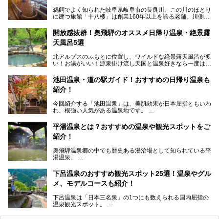
鵜飼でよく知られた岐阜県岐阜市の長良川。この川のほとり
に建つ旅館「十八楼」は創業160年以上を誇る老舗。川側の
客室からは長良川を一望、温泉はインパクトのある赤褐色の
濁り湯で、地産地消にこだわった食事も定評があります。
開放感抜群！奥飛騨のオススメ日帰り温泉・絶景露
天風呂5選
そして大浴場は日帰り入浴もできるんですよ。泊まりでも日
帰りでも楽しめる「十八楼」を、周辺の川原町の町並みや、
北アルプスのふもとに位置し、ワイルドな絶景露天風呂が多
岐阜の手仕事に触れる旅とともに楽しんでみてはいかがでし
い！お湯がいい！源泉掛け流し天国と温泉好きなら一度は行
ょう！
きたいと思う岐阜県の奥飛騨温泉郷。
───
池田温泉・道の駅ガイド！おすすめの日帰り温泉も
「平湯温泉」「福地温泉」「新平湯温泉」「栃尾温泉」「新
提供元：岐阜県【PR】
紹介！
穂高温泉」と5つの温泉地を総称して奥飛騨温泉郷と呼びま
この記事は岐阜県のPR記事です。
すが、この中でも気軽に日帰りで楽しめる開放感抜群の露天
今回紹介する「池田温泉」は、美肌効果が日本屈指ともいわ
風呂を5ヶ所ご紹介したいと思います。いずれも素晴らしい
れ、根強い人気がある温泉地です。
温泉ですよ！
岐阜県にあり、名古屋からは日帰りで、東京や大阪からなら
温泉旅として利用することができます。
平湯温泉とは？おすすめの温泉や観光スポットをご
紹介！
池田温泉には道の駅があるなど、温泉、観光、買い物と、さ
まざまな楽しみ方が可能です。
奥飛騨温泉郷の中でも歴史ある湯治場として知られている平
そんな池田温泉の魅力を詳しく紹介していきます！
湯温泉。
岐阜県と長野県を結ぶ安房トンネルの開通以来、東京方面か
らの利用客も増え、ますます賑わいを見せています。そこで
下呂温泉のおすすめ観光スポット25選！温泉やグル
今回は、平湯温泉の観光スポットとおすすめの温泉施設を紹
メ、モデルコースも紹介！
介します。気になる温泉をぜひチェックしてみてください。
下呂温泉は「日本三名泉」の1つにも数えられる国内屈指の
温泉観光スポット。
訪れる際には美肌で知られるお湯とあわせて、当地ならでは
のグルメを楽しんだり、周辺にある名所にも足を伸ばしたり