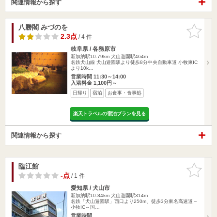
関連情報から探す
八勝閣 みづのを
お気に入
りに追加
2.3点
/ 4 件
岐阜県 / 各務原市
新加納駅10.79km
犬山遊園駅464m
名鉄犬山線 犬山遊園駅より徒歩8分中央自動車道 小牧東IC
より10k…
営業時間 11:30～14:00
入浴料金 1,100円～
日帰り
宿泊
お食事・食事処
楽天トラベルの宿泊プランを見る
関連情報から探す
臨江館
お気に入
りに追加
-点
/ 1 件
愛知県 / 犬山市
新加納駅10.84km
犬山遊園駅314m
名鉄「犬山遊園駅」西口より250m、徒歩3分東名高速道～
小牧IC～国…
営業時間