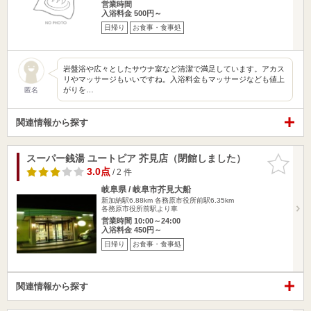
営業時間
入浴料金 500円～
日帰り
お食事・食事処
岩盤浴や広々としたサウナ室など清潔で満足しています。アカス
リやマッサージもいいですね。入浴料金もマッサージなども値上
がりを…
匿名
関連情報から探す
スーパー銭湯 ユートピア 芥見店（閉館しました）
お気に入
りに追加
3.0点
/ 2 件
岐阜県 / 岐阜市芥見大船
新加納駅6.88km
各務原市役所前駅6.35km
各務原市役所前駅より車
営業時間 10:00～24:00
入浴料金 450円～
日帰り
お食事・食事処
関連情報から探す