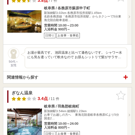
3.8点
/ 7 件
岐阜県 / 各務原市蘇原申子町
新加納駅3.02km
各務原市役所前駅1.45km
名鉄各務原線「各務原市役所前駅」からタクシーで5分東
海北陸自動車道岐…
営業時間 10:00～23:00
入浴料金 900円～
日帰り
お食事・食事処
お湯が最高です。 池田温泉と比べて遜色ないです。 シャワー水
にも気を遣っていて軟水なので お肌もシットリで髪がサラサ…
50代～
女性
関連情報から探す
ぎなん温泉
お気に入
りに追加
3.4点
/ 11 件
岐阜県 / 羽島郡岐南町
新加納駅3.54km
細畑駅1.23km
お車でお越しの方へ 東海北陸道岐阜各務原ICより5分
国道2…
営業時間 10:00～24:00
入浴料金 800円～
日帰り
お食事・食事処