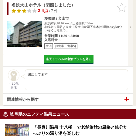
名鉄犬山ホテル（閉館しました）
お気に入
りに追加
3.4点
/ 7 件
愛知県 / 犬山市
新加納駅10.67km
犬山遊園駅536m
名鉄名古屋駅より犬山線犬山遊園下車木曽川沿い徒歩8分
小牧ICより車で…
営業時間 11:30～24:00
入浴料金 ～
宿泊
お食事・食事処
楽天トラベルの宿泊プランを見る
閉店してます
～10代
男性
関連情報から探す
岐阜県のニフティ温泉ニュース
「長良川温泉 十八楼」で老舗旅館の風格と鉄分た
っぷりの濁り湯を楽しむ