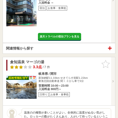
入浴料金 ～
宿泊
お食事・食事処
楽天トラベルの宿泊プランを見る
関連情報から探す
倉知温泉 マーゴの湯
お気に入
りに追加
3.3点
/ 7 件
岐阜県 / 関市
新加納駅11.33km
せきてらす前駅1.22km
東海北陸自動車道 関Ｉ.Ｃから車で3分
営業時間 10:00～23:00
入浴料金 800円～
日帰り
お食事・食事処
温泉のの種類が多いことがよい。全体的に温度がぬるい気がし
た。ロッカーの数がたくさんあり、人がいて待っているというこ