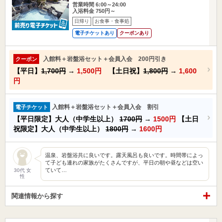
営業時間 6:00～24:00
入浴料金 750円～
日帰り
お食事・食事処
電子チケットあり
クーポンあり
入館料＋岩盤浴セット＋会員入会 200円引き
クーポン
【平日】
1,700円
→
1,500円
【土日祝】
1,800円
→
1,600
円
入館料＋岩盤浴セット＋会員入会 割引
電子チケット
【平日限定】大人（中学生以上）
1700円
→
1500円
【土日
祝限定】大人（中学生以上）
1800円
→
1600円
温泉、岩盤浴共に良いです。露天風呂も良いです。時間帯によっ
て子ども連れの家族がたくさんですが、平日の朝や昼などは空い
ていて…
30代 女
性
関連情報から探す