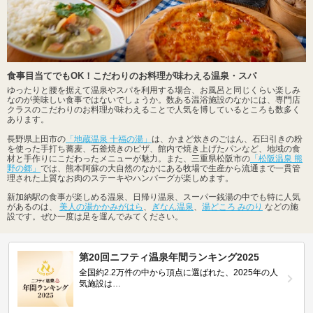
食事目当てでもOK！こだわりのお料理が味わえる温泉・スパ
ゆったりと腰を据えて温泉やスパを利用する場合、お風呂と同じくらい楽しみ
なのが美味しい食事ではないでしょうか。数ある温浴施設のなかには、専門店
クラスのこだわりのお料理が味わえることで人気を博しているところも数多く
あります。
長野県上田市の
「地蔵温泉 十福の湯」
は、かまど炊きのごはん、石臼引きの粉
を使った手打ち蕎麦、石釜焼きのピザ、館内で焼き上げたパンなど、地域の食
材と手作りにこだわったメニューが魅力。また、三重県松阪市の
「松阪温泉 熊
野の郷」
では、熊本阿蘇の大自然のなかにある牧場で生産から流通まで一貫管
理された上質なお肉のステーキやハンバーグが楽しめます。
新加納駅の食事が楽しめる温泉、日帰り温泉、スーパー銭湯の中でも特に人気
があるのは、
美人の湯かかみがはら
、
ぎなん温泉
、
湯どころ みのり
などの施
設です。ぜひ一度は足を運んでみてください。
第20回ニフティ温泉年間ランキング2025
全国約2.2万件の中から頂点に選ばれた、2025年の人
気施設は…