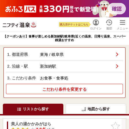
購入済チケットはこちら
ログイン
履歴
メニュー
【クーポンあり】食事が楽しめる新加納駅(岐阜県)近くの温泉、日帰り温泉、スーパー
銭湯おすすめ
1. 都道府県
東海 / 岐阜県
2. 沿線・駅
新加納駅
3. こだわり条件
お食事・食事処
こだわり条件を変更する
リストから探す
地図から探す
美人の湯かかみがはら
お気に入
りに追加