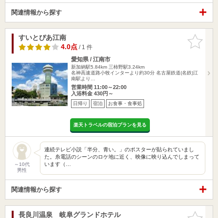
関連情報から探す
すいとぴあ江南
お気に入
りに追加
4.0点
/ 1 件
愛知県 / 江南市
新加納駅5.84km
三柿野駅3.24km
名神高速道路小牧インターより約30分 名古屋鉄道(名鉄)江
南駅より…
営業時間 11:00～22:00
入浴料金 430円～
日帰り
宿泊
お食事・食事処
楽天トラベルの宿泊プランを見る
連続テレビ小説「半分、青い。」のポスターが貼られていまし
た。糸電話のシーンのロケ地に近く、映像に映り込んでしまって
います（…
～10代
男性
関連情報から探す
長良川温泉 岐阜グランドホテル
お気に入