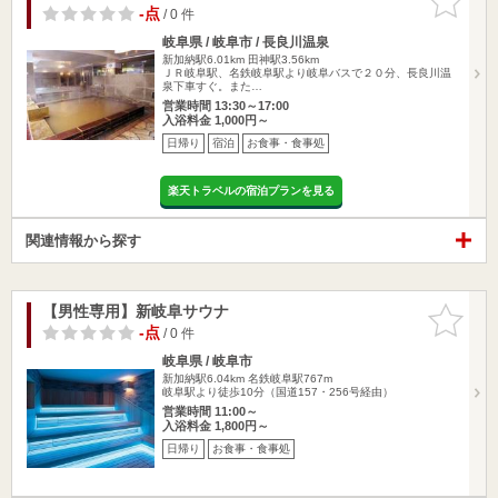
りに追加
-点
/ 0 件
岐阜県 / 岐阜市 / 長良川温泉
新加納駅6.01km
田神駅3.56km
ＪＲ岐阜駅、名鉄岐阜駅より岐阜バスで２０分、長良川温
泉下車すぐ。また…
営業時間 13:30～17:00
入浴料金 1,000円～
日帰り
宿泊
お食事・食事処
楽天トラベルの宿泊プランを見る
関連情報から探す
【男性専用】新岐阜サウナ
お気に入
りに追加
-点
/ 0 件
岐阜県 / 岐阜市
新加納駅6.04km
名鉄岐阜駅767m
岐阜駅より徒歩10分（国道157・256号経由）
営業時間 11:00～
入浴料金 1,800円～
日帰り
お食事・食事処