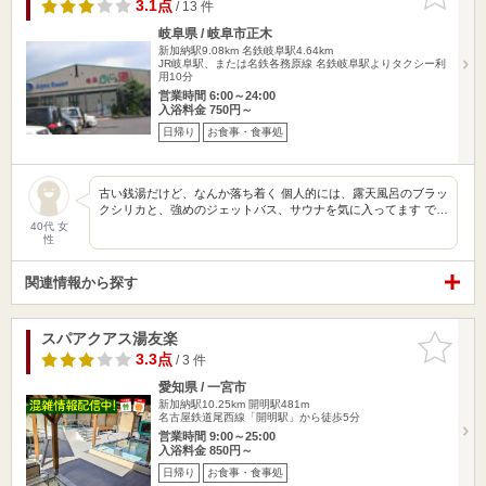
りに追加
3.1点
/ 13 件
岐阜県 / 岐阜市正木
新加納駅9.08km
名鉄岐阜駅4.64km
JR岐阜駅、または名鉄各務原線 名鉄岐阜駅よりタクシー利
用10分
営業時間 6:00～24:00
入浴料金 750円～
日帰り
お食事・食事処
古い銭湯だけど、なんか落ち着く 個人的には、露天風呂のブラッ
クシリカと、強めのジェットバス、サウナを気に入ってます で…
40代 女
性
関連情報から探す
スパアクアス湯友楽
お気に入
りに追加
3.3点
/ 3 件
愛知県 / 一宮市
新加納駅10.25km
開明駅481m
名古屋鉄道尾西線「開明駅」から徒歩5分
営業時間 9:00～25:00
入浴料金 850円～
日帰り
お食事・食事処