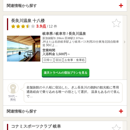
関連情報から探す
長良川温泉 十八楼
お気に入
りに追加
3.9点
/ 12 件
岐阜県 / 岐阜市 / 長良川温泉
新加納駅6.39km
田神駅2.97km
JRまたは名鉄岐阜駅より岐阜バス利用20分東海北陸自動車
道 関ICよ…
営業時間
入浴料金 1,500円～
日帰り
宿泊
お食事・食事処
楽天トラベルの宿泊プランを見る
老舗旅館の十八桜に宿泊した。ぎふ長良川の鵜飼の観光船に専用
通路経由で乗り込める唯一の宿として選択。 温泉もあるので喜ん
で…
50代～
男性
関連情報から探す
コナミスポーツクラブ 岐阜
お気に入