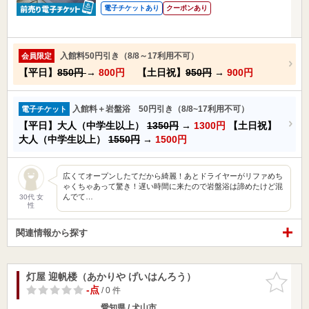
電子チケットあり
クーポンあり
入館料50円引き（8/8～17利用不可）
会員限定
【平日】
850円
→
800円
【土日祝】
950円
→
900円
入館料＋岩盤浴 50円引き（8/8~17利用不可）
電子チケット
【平日】大人（中学生以上）
1350円
→
1300円
【土日祝】
大人（中学生以上）
1550円
→
1500円
広くてオープンしたてだから綺麗！あとドライヤーがリファめち
ゃくちゃあって驚き！遅い時間に来たので岩盤浴は諦めたけど混
んでて…
30代 女
性
関連情報から探す
灯屋 迎帆楼（あかりや げいはんろう）
お気に入
りに追加
-点
/ 0 件
愛知県 / 犬山市