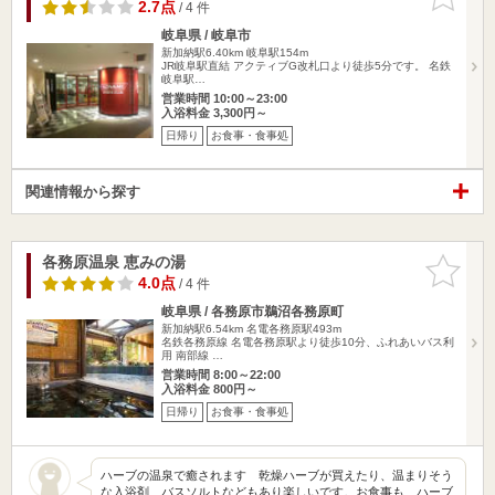
りに追加
2.7点
/ 4 件
岐阜県 / 岐阜市
新加納駅6.40km
岐阜駅154m
JR岐阜駅直結 アクティブG改札口より徒歩5分です。 名鉄
岐阜駅…
営業時間 10:00～23:00
入浴料金 3,300円～
日帰り
お食事・食事処
関連情報から探す
各務原温泉 恵みの湯
お気に入
りに追加
4.0点
/ 4 件
岐阜県 / 各務原市鵜沼各務原町
新加納駅6.54km
名電各務原駅493m
名鉄各務原線 名電各務原駅より徒歩10分、ふれあいバス利
用 南部線 …
営業時間 8:00～22:00
入浴料金 800円～
日帰り
お食事・食事処
ハーブの温泉で癒されます 乾燥ハーブが買えたり、温まりそう
な入浴剤、バスソルトなどもあり楽しいです。お食事も、ハーブ