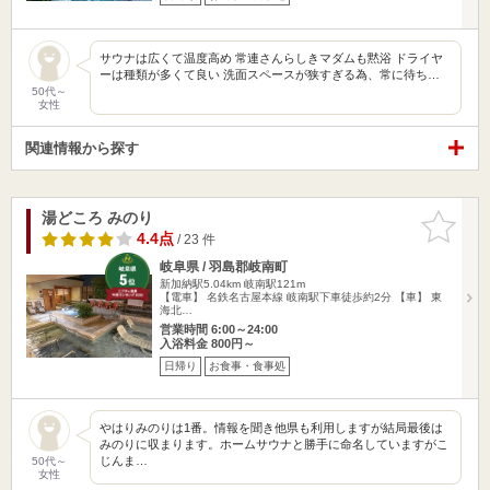
サウナは広くて温度高め 常連さんらしきマダムも黙浴 ドライヤ
ーは種類が多くて良い 洗面スペースが狭すぎる為、常に待ち…
50代～
女性
関連情報から探す
湯どころ みのり
お気に入
りに追加
4.4点
/ 23 件
岐阜県 / 羽島郡岐南町
新加納駅5.04km
岐南駅121m
【電車】 名鉄名古屋本線 岐南駅下車徒歩約2分 【車】 東
海北…
営業時間 6:00～24:00
入浴料金 800円～
日帰り
お食事・食事処
やはりみのりは1番。情報を聞き他県も利用しますが結局最後は
みのりに収まります。ホームサウナと勝手に命名していますがこ
じんま…
50代～
女性