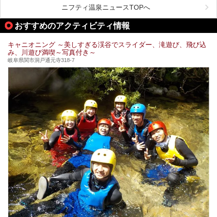
したいもの。
ニフティ温泉ニュースTOPへ
本記事では、下呂温泉エリアにあるおすすめの観光スポット
おすすめのアクティビティ情報
をご紹介するとともに散策する際のモデルコースもご提案。
下呂温泉観光をたっぷりとガイドします！
キャニオニング ～美しすぎる渓谷でスライダー、滝遊び、飛び込
み、川遊び満喫～写真付き～
岐阜県関市洞戸通元寺318-7