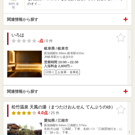
のオイ…
30代 女
性
関連情報から探す
いろは
お気に入
りに追加
-点
/ 0 件
岐阜県 / 岐阜市
新加納駅6.68km
岐阜駅433m
JR岐阜駅から徒歩5分
営業時間 10:00～22:30
入浴料金 2,800円～
日帰り
お食事・食事処
関連情報から探す
松竹温泉 天風の湯（まつたけおんせん てんぷうのゆ）
お気に入
りに追加
4.0点
/ 25 件
愛知県 / 江南市
新加納駅6.94km
江南駅1.57km
名鉄犬山線「江南駅」下車、名鉄バス「江南団地行き」に
て「緑ヶ丘」下車…