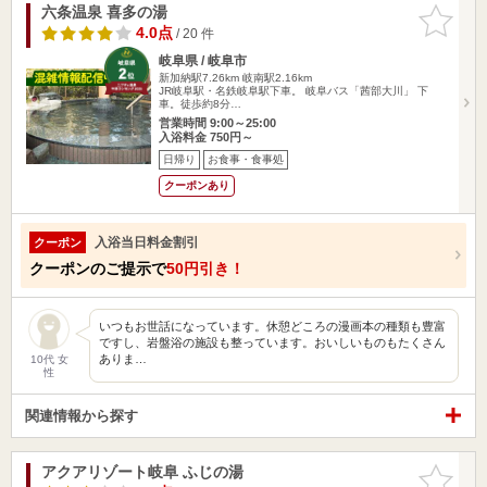
六条温泉 喜多の湯
お気に入
りに追加
4.0点
/ 20 件
岐阜県 / 岐阜市
新加納駅7.26km
岐南駅2.16km
JR岐阜駅・名鉄岐阜駅下車。 岐阜バス「茜部大川」 下
車。徒歩約8分…
営業時間 9:00～25:00
入浴料金 750円～
日帰り
お食事・食事処
クーポンあり
入浴当日料金割引
クーポン
クーポンのご提示で
50円引き！
いつもお世話になっています。休憩どころの漫画本の種類も豊富
ですし、岩盤浴の施設も整っています。おいしいものもたくさん
ありま…
10代 女
性
関連情報から探す
アクアリゾート岐阜 ふじの湯
お気に入