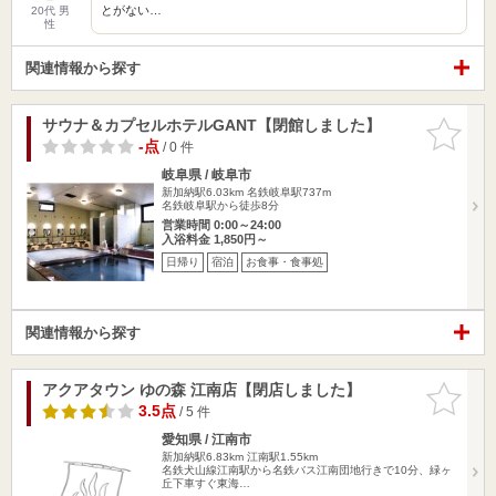
とがない…
20代 男
性
関連情報から探す
サウナ＆カプセルホテルGANT【閉館しました】
お気に入
りに追加
-点
/ 0 件
岐阜県 / 岐阜市
新加納駅6.03km
名鉄岐阜駅737m
名鉄岐阜駅から徒歩8分
営業時間 0:00～24:00
入浴料金 1,850円～
日帰り
宿泊
お食事・食事処
関連情報から探す
アクアタウン ゆの森 江南店【閉店しました】
お気に入
りに追加
3.5点
/ 5 件
愛知県 / 江南市
新加納駅6.83km
江南駅1.55km
名鉄犬山線江南駅から名鉄バス江南団地行きで10分、緑ヶ
丘下車すぐ東海…