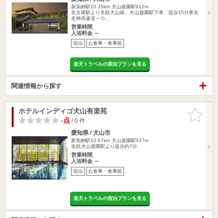
新加納駅10.35km
犬山遊園駅912m
名古屋駅より名鉄犬山線、犬山遊園駅下車、徒歩15分東名
名神高速道～小…
営業時間
入浴料金 ～
宿泊
お食事・食事処
楽天トラベルの宿泊プランを見る
関連情報から探す
ホテルインディゴ犬山有楽苑
お気に入
りに追加
-点
/ 0 件
愛知県 / 犬山市
新加納駅10.67km
犬山遊園駅537m
名鉄犬山遊園駅より徒歩約7分
営業時間
入浴料金 ～
宿泊
お食事・食事処
楽天トラベルの宿泊プランを見る