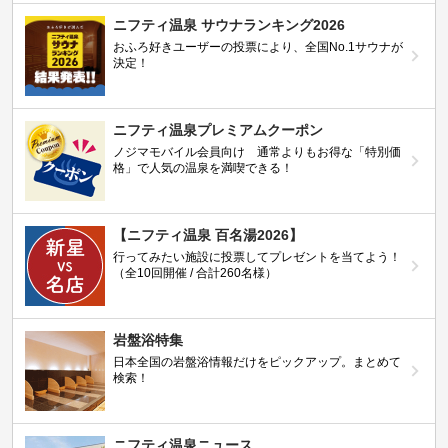
ニフティ温泉 サウナランキング2026
おふろ好きユーザーの投票により、全国No.1サウナが
決定！
ニフティ温泉プレミアムクーポン
ノジマモバイル会員向け 通常よりもお得な「特別価
格」で人気の温泉を満喫できる！
【ニフティ温泉 百名湯2026】
行ってみたい施設に投票してプレゼントを当てよう！
（全10回開催 / 合計260名様）
岩盤浴特集
日本全国の岩盤浴情報だけをピックアップ。まとめて
検索！
ニフティ温泉ニュース