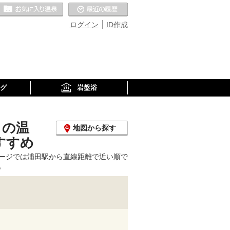
お気に入りの温泉
最近の履歴
ログイン
ID作成
グ
岩盤浴
くの温
地図から探す
すすめ
ージでは浦田駅から直線距離で近い順で
。