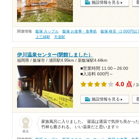
施設情報を見る
関連情報
飯塚 カップル
飯塚 お食事・食事処
飯塚 格安（1,000円以
上三緒駅
天道駅
伊川温泉センター(閉館しました）
福岡県 / 飯塚市 /
浦田駅4.95km
/
新飯塚駅4.44km
■営業時間 11:00～26:00
■入浴料 600円～
4.0 点
/ 
施設情報を見る
家族風呂に入りました。 湯温は適温で気持ち良かった
竹林も癒される。 いい温泉だと思います☆
匿名