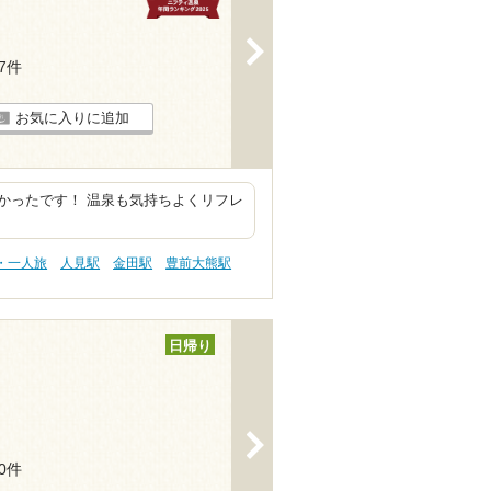
>
47件
お気に入りに追加
かったです！ 温泉も気持ちよくリフレ
・一人旅
人見駅
金田駅
豊前大熊駅
日帰り
>
40件