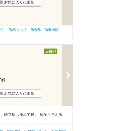
お気に入りに追加
下）
飯塚 サウナ
飯塚駅
新飯塚駅
日帰り
>
10件
お気に入りに追加
。脱衣所も座れて良。 窓から見える