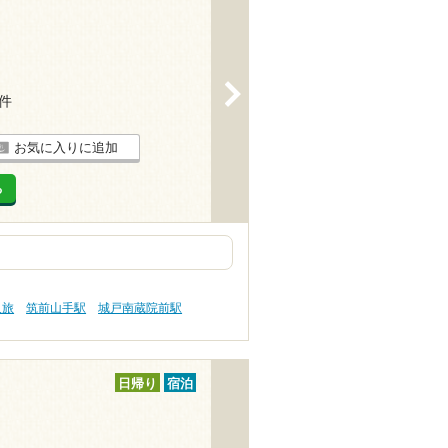
>
7件
お気に入りに追加
る
人旅
筑前山手駅
城戸南蔵院前駅
日帰り
宿泊