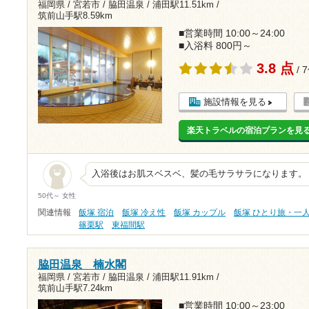
福岡県 / 宮若市 / 脇田温泉 /
浦田駅11.51km
/
筑前山手駅8.59km
■営業時間 10:00～24:00
■入浴料 800円～
3.8 点
/ 
施設情報を見る
楽天トラベルの宿泊プランを見
入浴後はお肌スベスベ、髪の毛サラサラになります。
50代～ 女性
関連情報
飯塚 宿泊
飯塚 冷え性
飯塚 カップル
飯塚 ひとり旅・一
篠栗駅
東福間駅
脇田温泉 楠水閣
福岡県 / 宮若市 / 脇田温泉 /
浦田駅11.91km
/
筑前山手駅7.24km
■営業時間 10:00～23:00