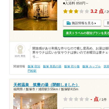
■入浴料 850円～
3.2 点
/ 
施設情報を見る
楽天トラベルの宿泊プランを見
開放感があり和風な作りなので癒し度高め。お湯は循
男サウナは広いが女サウナは狭いので水曜日は要チェ
30代 男性
り…
関連情報
飯塚 宿泊
飯塚 美肌の湯
飯塚 切り傷
飯塚 カップル
筑
門松駅
天然温泉 筑豊の湯（閉館しました）
福岡県 / 飯塚市 /
浦田駅3.55km
/
飯塚駅415m
- 点
/ 1件