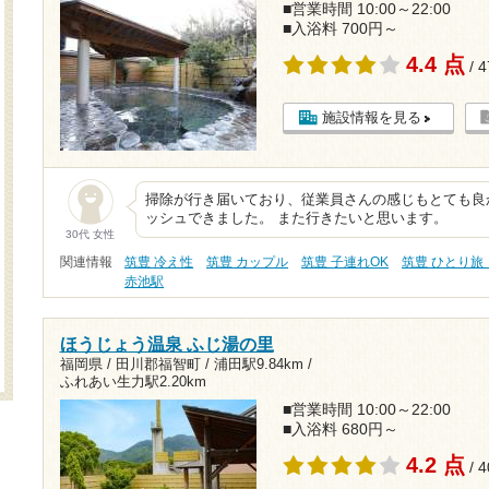
■営業時間 10:00～22:00
■入浴料 700円～
4.4 点
/ 
施設情報を見る
掃除が行き届いており、従業員さんの感じもとても良
ッシュできました。 また行きたいと思います。
30代 女性
関連情報
筑豊 冷え性
筑豊 カップル
筑豊 子連れOK
筑豊 ひとり旅
赤池駅
ほうじょう温泉 ふじ湯の里
福岡県 / 田川郡福智町 /
浦田駅9.84km
/
ふれあい生力駅2.20km
■営業時間 10:00～22:00
■入浴料 680円～
4.2 点
/ 