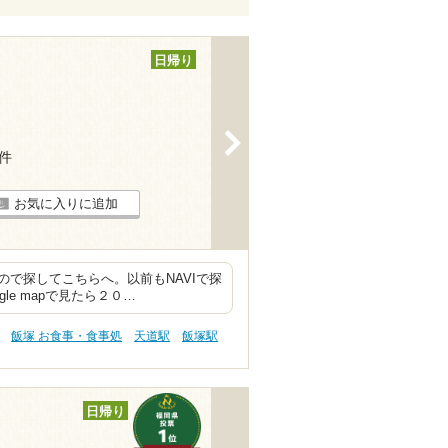
日帰り
>
1件
お気に入りに追加
で探してこちらへ。以前もNAVIで探
le mapで見たら２０…
飯塚 お食事・食事処
天道駅
飯塚駅
日帰り