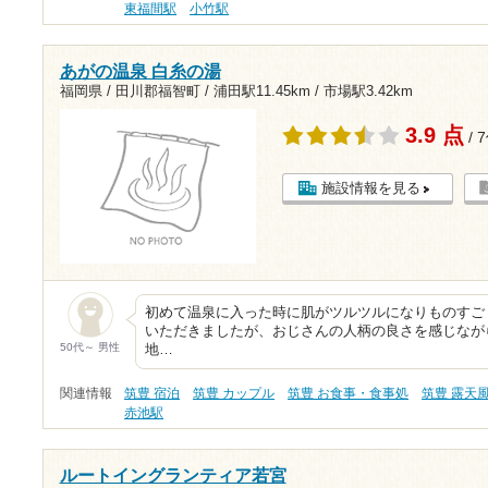
東福間駅
小竹駅
あがの温泉 白糸の湯
福岡県 / 田川郡福智町 /
浦田駅11.45km
/
市場駅3.42km
3.9 点
/ 
施設情報を見る
初めて温泉に入った時に肌がツルツルになりものすご
いただきましたが、おじさんの人柄の良さを感じなが
50代～ 男性
地…
関連情報
筑豊 宿泊
筑豊 カップル
筑豊 お食事・食事処
筑豊 露天
赤池駅
ルートイングランティア若宮