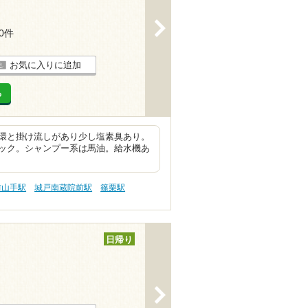
>
20件
お気に入りに追加
る
環と掛け流しがあり少し塩素臭あり。
ック。シャンプー系は馬油。給水機あ
前山手駅
城戸南蔵院前駅
篠栗駅
日帰り
>