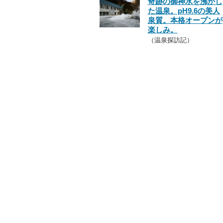
奇跡の御神水を沸かし
た温泉。pH9.6の美人
泉質。本格オープンが
楽しみ。
（温泉探訪記）