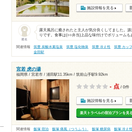
施設情報を見る
露天風呂に癒されたと主人が気分良くしてました。源
りです。食事は(○○弁当)上品な味付けでボリューム
匿名
関連情報
筑豊 炭酸水素塩泉
筑豊 塩化物泉
筑豊 冷え性
筑豊 カッ
金田駅
宮若 虎の湯
福岡県 / 宮若市 /
浦田駅11.35km
/
筑前山手駅9.92km
- 点
/ 0件
施設情報を見る
楽天トラベルの宿泊プランを見
関連情報
飯塚 宿泊
飯塚 痛風（つうふう）
飯塚 糖尿病
飯塚 冷え