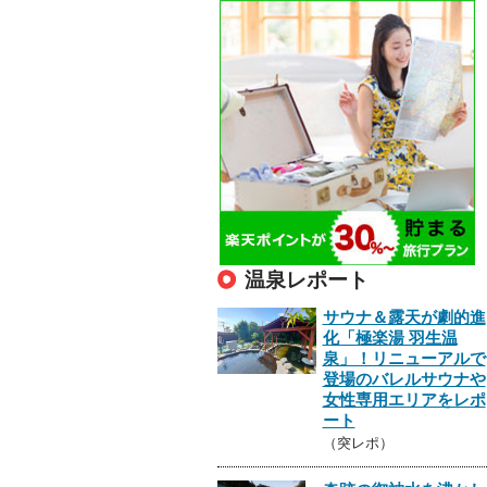
温泉レポート
サウナ＆露天が劇的進
化「極楽湯 羽生温
泉」！リニューアルで
登場のバレルサウナや
女性専用エリアをレポ
ート
（突レポ）