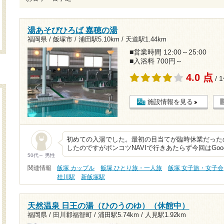
湯あそびひろば 嘉穂の湯
福岡県 / 飯塚市 /
浦田駅5.10km
/
天道駅1.44km
■営業時間 12:00～25:00
■入浴料 700円～
4.0 点
/ 
施設情報を見る
初めての入湯でした。最初の目当てが臨時休業だったの
したのですがポンコツNAVIで行きあたらず今回はGoog
50代～ 男性
関連情報
飯塚 カップル
飯塚 ひとり旅・一人旅
飯塚 女子旅・女子会
桂川駅
新飯塚駅
天然温泉 日王の湯（ひのうのゆ）（休館中）
福岡県 / 田川郡福智町 /
浦田駅5.74km
/
人見駅1.92km