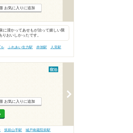
お気に入りに追加
泉に浸かってあせもが治って嬉しい限
もありおいしかったです。
プル
ふれあい生力駅
赤池駅
人見駅
宿泊
>
お気に入りに追加
る
性
筑前山手駅
城戸南蔵院前駅