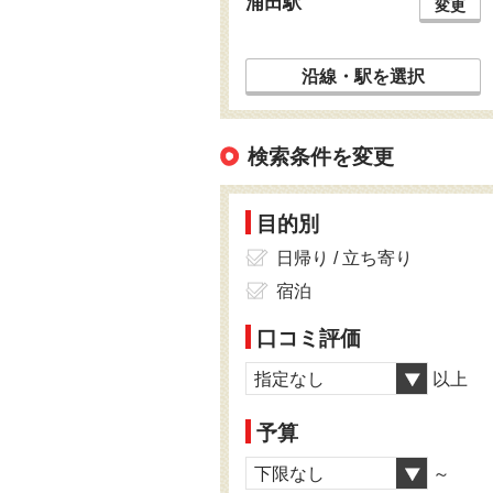
浦田駅
変更
沿線・駅を選択
検索条件を変更
目的別
日帰り / 立ち寄り
宿泊
口コミ評価
指定なし
以上
予算
下限なし
～