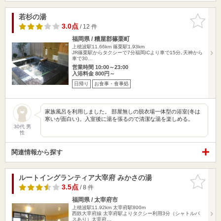
若杉の湯
お気に入
りに追加
3.0点
/ 12 件
福岡県 / 糟屋郡篠栗町
上穂波駅11.66km
篠栗駅1.93km
JR篠栗駅からタクシーで7分福岡ICより車で15分､天神から
車で30…
営業時間 10:00～23:00
入浴料金 800円～
日帰り
お食事・食事処
家族風呂を利用しました。 部屋無しの脱衣場一体型の浴室(冬は
寒いが面白い)。入室後に湯を張るので清潔な湯を楽しめる。
30代 男
性
関連情報から探す
ルートイングランティア大宰府 みかさの湯
お気に入
りに追加
3.5点
/ 8 件
福岡県 / 太宰府市
上穂波駅11.92km
太宰府駅800m
西鉄大宰府線 太宰府駅よりタクシー利用3分（シャトルバ
スあり）太宰府…