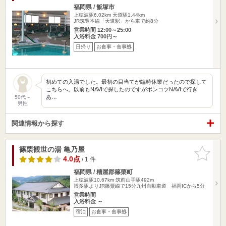
福岡県 / 飯塚市
上穂波駅6.02km
天道駅1.44km
JR筑豊本線「天道駅」から車で約8分
営業時間 12:00～25:00
入浴料金 700円～
日帰り
お食事・食事処
初めての入湯でした。最初の目当てが臨時休業だったので探して
こちらへ。以前もNAVIで探したのですがポンコツNAVIで行き
あ…
50代～
男性
関連情報から探す
篠栗観世の湯 亀乃屋
お気に入
りに追加
4.0点
/ 1 件
福岡県 / 糟屋郡篠栗町
上穂波駅10.67km
筑前山手駅492m
博多駅よりJR篠粟線で15分九州自動車道 福岡ICから5分
営業時間
入浴料金 ～
宿泊
お食事・食事処