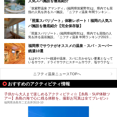
人気スパ施設を徹底紹介
れるリゾート気分満点のスーパー銭湯から、繁華街近くのレ
トロな銭湯、泉質自慢の天然温泉まで、福岡市で行ってみた
「筑紫野温泉 アマンディ」(福岡県筑紫野市)は、県内でも屈
いスーパー銭湯を一挙ご紹介します。
指の人気を誇るスパ施設。「ニフティ温泉 年間ランキング2
022」では、福岡県岩盤浴部門第１位を獲得。いつも多くの
入浴客で賑わっています。
「照葉スパリゾート」体験レポート！福岡の人気ス
パ施設を徹底紹介【完全保存版】
そこで今回は、ニフティ温泉ライターである筆者が現地訪
問。週替わりで男女入替制の温泉・サウナや岩盤浴・VIPル
「照葉スパリゾート」(福岡県福岡市)は、県内でも屈指の人
ーム・併設するレストランを体験し、それらの全貌を徹底紹
気を誇る温浴施設。「ニフティ温泉 年間ランキング2023」
介します！
では福岡県総合第３位を獲得し、平日・土日を問わず多くの
常連客で賑わっています。
福岡県でサウナがオススメの温泉・スパ・スーパー
銭湯10選
そこで今回は、ニフティ温泉ライターである筆者が現地体
験。超人気の岩盤房(岩盤浴)をはじめ、スパ＆サウナ・アミ
もはやスーパー銭湯や温泉、スパに欠かせない要素となって
ューズメント・宿泊施設・グルメ・その他施設まで、多彩な
いるサウナ。ドライサウナにスチームサウナ、塩サウナな
る全貌と魅力を徹底紹介します！
ど、いくつか異なるタイプが楽しめたり、水風呂や外気浴ス
ペース、ロウリュウなど、心ゆくまで楽しむためのサービス
が充実した施設も多くみられます。
ニフティ温泉ニュースTOPへ
今回はそんなサウナにこだわった、福岡県内のオススメ温
泉・銭湯・スパを10件紹介したいと思います！
おすすめのアクティビティ情報
子供から大人まで楽しめるアクティビティ☆【糸島・SUP体験ツ
アー】糸島の海で心に残る体験を。撮影お写真は全てプレゼン♪
福岡県糸島市二丈吉井3515-10