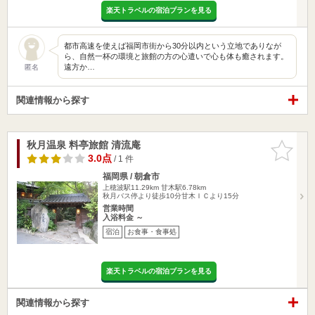
楽天トラベルの宿泊プランを見る
都市高速を使えば福岡市街から30分以内という立地でありなが
ら、自然一杯の環境と旅館の方の心遣いで心も体も癒されます。
遠方か…
匿名
関連情報から探す
秋月温泉 料亭旅館 清流庵
お気に入
りに追加
3.0点
/ 1 件
福岡県 / 朝倉市
上穂波駅11.29km
甘木駅6.78km
秋月バス停より徒歩10分甘木ＩＣより15分
営業時間
入浴料金 ～
宿泊
お食事・食事処
楽天トラベルの宿泊プランを見る
関連情報から探す