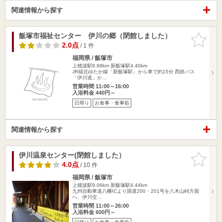
関連情報から探す
飯塚市福祉センター 伊川の郷（閉館しました）
お気に入
りに追加
2.0点
/ 1 件
福岡県 / 飯塚市
上穂波駅8.88km
新飯塚駅4.40km
JR福北ゆたか線「新飯塚駅」から車で約15分 西鉄バス
「伊川道」か…
営業時間 11:00～16:00
入浴料金 440円～
日帰り
お食事・食事処
関連情報から探す
伊川温泉センター(閉館しました）
お気に入
りに追加
4.0点
/ 10 件
福岡県 / 飯塚市
上穂波駅9.06km
新飯塚駅4.44km
九州自動車道八幡ICより国道200・201号を八木山峠方面
へ、伊川交…
営業時間 11:00～26:00
入浴料金 600円～