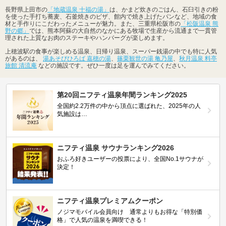
長野県上田市の
「地蔵温泉 十福の湯」
は、かまど炊きのごはん、石臼引きの粉
を使った手打ち蕎麦、石釜焼きのピザ、館内で焼き上げたパンなど、地域の食
材と手作りにこだわったメニューが魅力。また、三重県松阪市の
「松阪温泉 熊
野の郷」
では、熊本阿蘇の大自然のなかにある牧場で生産から流通まで一貫管
理された上質なお肉のステーキやハンバーグが楽しめます。
上穂波駅の食事が楽しめる温泉、日帰り温泉、スーパー銭湯の中でも特に人気
があるのは、
湯あそびひろば 嘉穂の湯
、
篠栗観世の湯 亀乃屋
、
秋月温泉 料亭
旅館 清流庵
などの施設です。ぜひ一度は足を運んでみてください。
第20回ニフティ温泉年間ランキング2025
全国約2.2万件の中から頂点に選ばれた、2025年の人
気施設は…
ニフティ温泉 サウナランキング2026
おふろ好きユーザーの投票により、全国No.1サウナが
決定！
ニフティ温泉プレミアムクーポン
ノジマモバイル会員向け 通常よりもお得な「特別価
格」で人気の温泉を満喫できる！