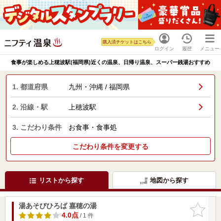
購入済チケットはこちら
ログイン
履歴
メニュー
食事が楽しめる上穂波駅(福岡県)近くの温泉、日帰り温泉、スーパー銭湯おすすめ
1. 都道府県
九州・沖縄 / 福岡県
2. 沿線・駅
上穂波駅
3. こだわり条件
お食事・食事処
こだわり条件を変更する
リストから探す
地図から探す
湯あそびひろば 嘉穂の湯
お気に入
りに追加
4.0点
/ 1 件