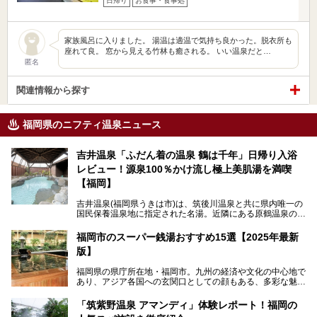
日帰り
お食事・食事処
家族風呂に入りました。 湯温は適温で気持ち良かった。脱衣所も
座れて良。 窓から見える竹林も癒される。 いい温泉だと…
匿名
関連情報から探す
福岡県のニフティ温泉ニュース
吉井温泉「ふだん着の温泉 鶴は千年」日帰り入浴
レビュー！源泉100％かけ流し極上美肌湯を満喫
【福岡】
吉井温泉(福岡県うきは市)は、筑後川温泉と共に県内唯一の
国民保養温泉地に指定された名湯。近隣にある原鶴温泉の観
光地風情と異なり、長閑な田園地帯に佇む小さな温泉地で
す。
福岡市のスーパー銭湯おすすめ15選【2025年最新
版】
「ふだん着の温泉 鶴は千年」は、吉井温泉にある日帰り入
浴施設。源泉100％かけ流しの極上美肌湯を楽しめ、近隣の
福岡県の県庁所在地・福岡市。九州の経済や文化の中心地で
住民や温泉ファンに愛され続けています。今回は筆者自ら日
あり、アジア各国への玄関口としての顔もある、多彩な魅力
帰り入浴し、自慢の温泉を中心に詳細レビューします！
をもつ大都市です。
「筑紫野温泉 アマンディ」体験レポート！福岡の
そんな福岡市は、スーパー銭湯も多種多彩。玄界灘を眺めら