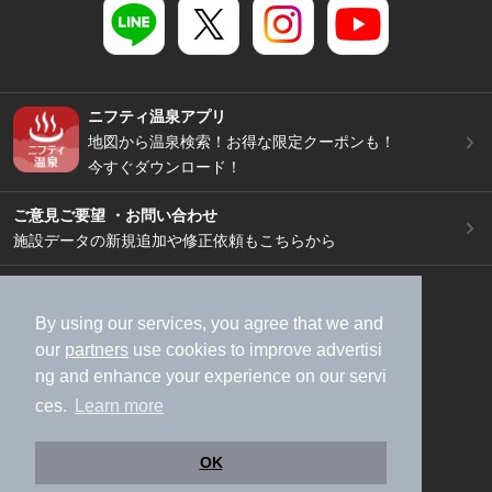
ニフティ温泉アプリ
地図から温泉検索！お得な限定クーポンも！
今すぐダウンロード！
ご意見ご要望 ・お問い合わせ
施設データの新規追加や修正依頼もこちらから
スマートフォン
/
PC
加盟店募集（資料請求）
広告出稿のご案内
By using our services, you agree that we and
our
partners
use cookies to improve advertisi
利用規約
ライフスタイルMEMBERS+規約
ng and enhance your experience on our servi
特定商取引法に基づく表記
ヘルプ
採用情報
ces.
Learn more
運営会社
個人情報保護ポリシー
©NIFTY Lifestyle Co., Ltd.
OK