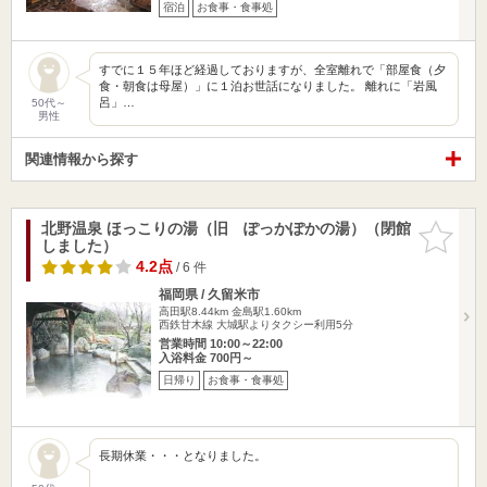
宿泊
お食事・食事処
すでに１５年ほど経過しておりますが、全室離れで「部屋食（夕
食・朝食は母屋）」に１泊お世話になりました。 離れに「岩風
呂」…
50代～
男性
関連情報から探す
北野温泉 ほっこりの湯（旧 ぽっかぽかの湯）（閉館
お気に入
しました）
りに追加
4.2点
/ 6 件
福岡県 / 久留米市
高田駅8.44km
金島駅1.60km
西鉄甘木線 大城駅よりタクシー利用5分
営業時間 10:00～22:00
入浴料金 700円～
日帰り
お食事・食事処
長期休業・・・となりました。