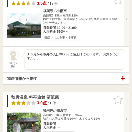
りに追加
3.5点
/ 18 件
福岡県 / 小郡市
高田駅7.85km
端間駅820m
西鉄天神大牟田線端間駅から徒歩10分九州自動車道鳥栖イ
ンターチェンジ…
営業時間 10:00～21:00
入浴料金 530円～
日帰り
お食事・食事処
１０月から市外の人は¥800円に値上げになります。 お気をつけ
下さい。
50代～
男性
関連情報から探す
秋月温泉 料亭旅館 清流庵
お気に入
りに追加
3.0点
/ 1 件
福岡県 / 朝倉市
高田駅8.23km
甘木駅6.78km
秋月バス停より徒歩10分甘木ＩＣより15分
営業時間
入浴料金 ～