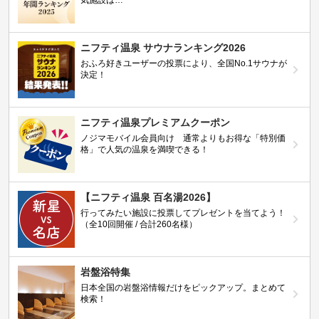
気施設は…
ニフティ温泉 サウナランキング2026
おふろ好きユーザーの投票により、全国No.1サウナが
決定！
ニフティ温泉プレミアムクーポン
ノジマモバイル会員向け 通常よりもお得な「特別価
格」で人気の温泉を満喫できる！
【ニフティ温泉 百名湯2026】
行ってみたい施設に投票してプレゼントを当てよう！
（全10回開催 / 合計260名様）
岩盤浴特集
日本全国の岩盤浴情報だけをピックアップ。まとめて
検索！