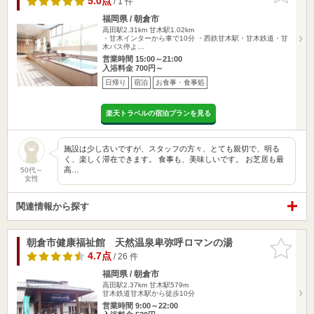
5.0点
/ 1 件
福岡県 / 朝倉市
高田駅2.31km
甘木駅1.02km
・甘木インターから車で10分 ・西鉄甘木駅・甘木鉄道・甘
木バス停よ…
営業時間 15:00～21:00
入浴料金 700円～
日帰り
宿泊
お食事・食事処
楽天トラベルの宿泊プランを見る
施設は少し古いですが、スタッフの方々、とても親切で、明る
く、楽しく滞在できます。 食事も、美味しいです。 お芝居も最
高…
50代～
女性
関連情報から探す
朝倉市健康福祉館 天然温泉卑弥呼ロマンの湯
お気に入
りに追加
4.7点
/ 26 件
福岡県 / 朝倉市
高田駅2.37km
甘木駅579m
甘木鉄道甘木駅から徒歩10分
営業時間 9:00～22:00