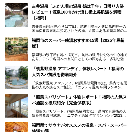
吉井温泉「ふだん着の温泉 鶴は千年」日帰り入浴
レビュー！源泉100％かけ流し極上美肌湯を満喫
【福岡】
吉井温泉(福岡県うきは市)は、筑後川温泉と共に県内唯一の
国民保養温泉地に指定された名湯。近隣にある原鶴温泉の観
光地風情と異なり、長閑な田園地帯に佇む小さな温泉地で
す。
福岡市のスーパー銭湯おすすめ15選【2025年最新
版】
「ふだん着の温泉 鶴は千年」は、吉井温泉にある日帰り入
浴施設。源泉100％かけ流しの極上美肌湯を楽しめ、近隣の
福岡県の県庁所在地・福岡市。九州の経済や文化の中心地で
住民や温泉ファンに愛され続けています。今回は筆者自ら日
あり、アジア各国への玄関口としての顔もある、多彩な魅力
帰り入浴し、自慢の温泉を中心に詳細レビューします！
をもつ大都市です。
「筑紫野温泉 アマンディ」体験レポート！福岡の
そんな福岡市は、スーパー銭湯も多種多彩。玄界灘を眺めら
人気スパ施設を徹底紹介
れるリゾート気分満点のスーパー銭湯から、繁華街近くのレ
トロな銭湯、泉質自慢の天然温泉まで、福岡市で行ってみた
「筑紫野温泉 アマンディ」(福岡県筑紫野市)は、県内でも屈
いスーパー銭湯を一挙ご紹介します。
指の人気を誇るスパ施設。「ニフティ温泉 年間ランキング2
022」では、福岡県岩盤浴部門第１位を獲得。いつも多くの
入浴客で賑わっています。
「照葉スパリゾート」体験レポート！福岡の人気ス
パ施設を徹底紹介【完全保存版】
そこで今回は、ニフティ温泉ライターである筆者が現地訪
問。週替わりで男女入替制の温泉・サウナや岩盤浴・VIPル
「照葉スパリゾート」(福岡県福岡市)は、県内でも屈指の人
ーム・併設するレストランを体験し、それらの全貌を徹底紹
気を誇る温浴施設。「ニフティ温泉 年間ランキング2023」
介します！
では福岡県総合第３位を獲得し、平日・土日を問わず多くの
常連客で賑わっています。
福岡県でサウナがオススメの温泉・スパ・スーパー
銭湯10選
そこで今回は、ニフティ温泉ライターである筆者が現地体