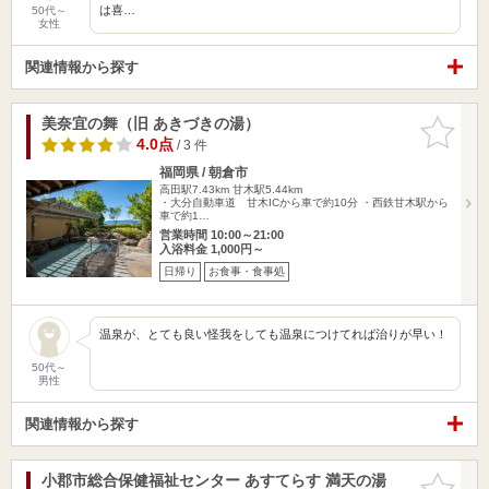
は喜…
50代～
女性
関連情報から探す
美奈宜の舞（旧 あきづきの湯）
お気に入
りに追加
4.0点
/ 3 件
福岡県 / 朝倉市
高田駅7.43km
甘木駅5.44km
・大分自動車道 甘木ICから車で約10分 ・西鉄甘木駅から
車で約1…
営業時間 10:00～21:00
入浴料金 1,000円～
日帰り
お食事・食事処
温泉が、とても良い怪我をしても温泉につけてれば治りが早い！
50代～
男性
関連情報から探す
小郡市総合保健福祉センター あすてらす 満天の湯
お気に入