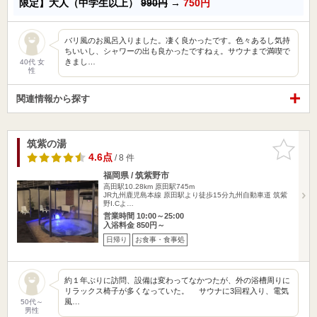
限定】大人（中学生以上）
990円
→
750円
バリ風のお風呂入りました。凄く良かったです。色々あるし気持
ちいいし、シャワーの出も良かったですねぇ。サウナまで満喫で
きまし…
40代 女
性
関連情報から探す
筑紫の湯
お気に入
りに追加
4.6点
/ 8 件
福岡県 / 筑紫野市
高田駅10.28km
原田駅745m
JR九州鹿児島本線 原田駅より徒歩15分九州自動車道 筑紫
野I.Cよ…
営業時間 10:00～25:00
入浴料金 850円～
日帰り
お食事・食事処
約１年ぶりに訪問、設備は変わってなかつたが、外の浴槽周りに
リラックス椅子が多くなっていた。 サウナに3回程入り、電気
風…
50代～
男性