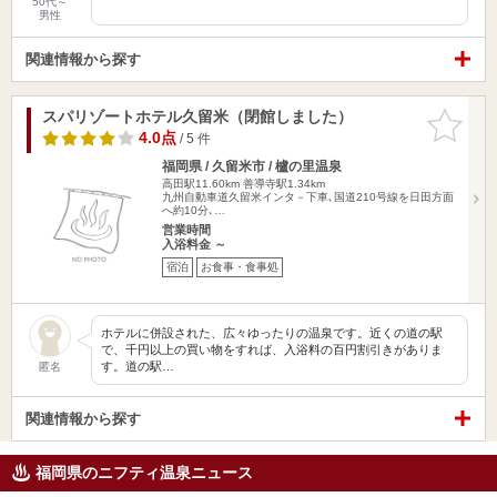
50代～
男性
関連情報から探す
スパリゾートホテル久留米（閉館しました）
お気に入
りに追加
4.0点
/ 5 件
福岡県 / 久留米市 / 櫨の里温泉
高田駅11.60km
善導寺駅1.34km
九州自動車道久留米インタ－下車､国道210号線を日田方面
へ約10分､…
営業時間
入浴料金 ～
宿泊
お食事・食事処
ホテルに併設された、広々ゆったりの温泉です。近くの道の駅
で、千円以上の買い物をすれば、入浴料の百円割引きがありま
す。道の駅…
匿名
関連情報から探す
福岡県のニフティ温泉ニュース