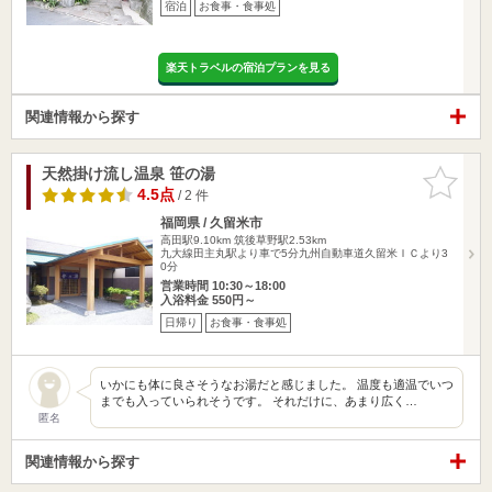
宿泊
お食事・食事処
楽天トラベルの宿泊プランを見る
関連情報から探す
天然掛け流し温泉 笹の湯
お気に入
りに追加
4.5点
/ 2 件
福岡県 / 久留米市
高田駅9.10km
筑後草野駅2.53km
九大線田主丸駅より車で5分九州自動車道久留米ＩＣより3
0分
営業時間 10:30～18:00
入浴料金 550円～
日帰り
お食事・食事処
いかにも体に良さそうなお湯だと感じました。 温度も適温でいつ
までも入っていられそうです。 それだけに、あまり広く…
匿名
関連情報から探す