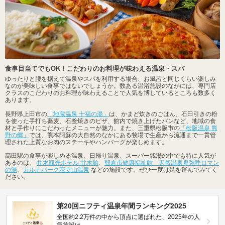
食事目当てでもOK！こだわりのお料理が味わえる温泉・スパ
ゆったりと腰を据えて温泉やスパを利用する場合、お風呂と同じくらい楽しみ
なのが美味しい食事ではないでしょうか。数ある温浴施設のなかには、専門店
クラスのこだわりのお料理が味わえることで人気を博しているところも数多く
あります。
長野県上田市の
「地蔵温泉 十福の湯」
は、かまど炊きのごはん、石臼引きの粉
を使った手打ち蕎麦、石釜焼きのピザ、館内で焼き上げたパンなど、地域の食
材と手作りにこだわったメニューが魅力。また、三重県松阪市の
「松阪温泉 熊
野の郷」
では、熊本阿蘇の大自然のなかにある牧場で生産から流通まで一貫管
理された上質なお肉のステーキやハンバーグが楽しめます。
高田駅の食事が楽しめる温泉、日帰り温泉、スーパー銭湯の中でも特に人気が
あるのは、
甘木観光ホテル 甘木館
、
朝倉市健康福祉館 天然温泉卑弥呼ロマン
の湯
、
カルナパーク花立山温泉
などの施設です。ぜひ一度は足を運んでみてく
ださい。
第20回ニフティ温泉年間ランキング2025
全国約2.2万件の中から頂点に選ばれた、2025年の人