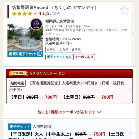
筑紫野温泉Amandi（ちくしの アマンディ）
お気に入
りに追加
4.1点
/ 19 件
福岡県 / 筑紫野市
高田駅9.54km
けやき台駅670m
JR鹿児島本線｢けやき台駅｣より徒歩10分、送迎バス（アマ
ンディ →…
営業時間 10:00～24:00
入浴料金 880円～
日帰り
お食事・食事処
電子チケットあり
クーポンあり
【百名湯受賞記念】入浴料最大290円引き（日曜・祝日利
期間限定
用不可）
【平日】
880円
→
700円
【土曜日】
990円
→
700円
他にも1種類のクーポンがあります
入浴料割引
電子チケット
【平日限定】大人（中学生以上）
880円
→
750円
【土日祝