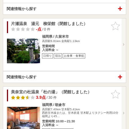
関連情報から探す
片瀬温泉 湯元 柳栄館（閉館しました）
お気に入
りに追加
-点
/ 0 件
福岡県 / 久留米市
高田駅6.81km
金島駅1.13km
営業時間
入浴料金 ～
日帰り
宿泊
お食事・食事処
関連情報から探す
美奈宜の杜温泉「杜の湯」（閉館しました）
お気に入
りに追加
3.9点
/ 30 件
福岡県 / 朝倉市
高田駅7.40km
甘木駅5.41km
西鉄甘木線または、甘木鉄道 甘木駅よりタクシー利用10分
福岡より45…
営業時間 10:00～21:30
入浴料金 ～