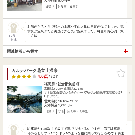
入浴料金 530円～
日帰り
お食事・食事処
お湯がとろとろで熊本の山鹿や平山温泉に泉質が似てました。硫
黄臭が温泉きたと実感できる良い温泉でした。料金も良心的、派
手さは…
50代～
女性
関連情報から探す
カルナパーク花立山温泉
お気に入
りに追加
4.0点
/ 32 件
福岡県 / 朝倉郡筑前町
高田駅3.00km
山隈駅2.31km
甘木鉄道山隈駅からタクシーで5分九州自動車道筑後小郡I
Cより約7分
営業時間 10:00～21:00
入浴料金 1,210円～
日帰り
宿泊
お食事・食事処
駐車場から施設まで坂道で車でも行けるのですが、第二駐車場に
停めるとリフト❓ゴンドラ❓のような物に乗って行けるので子供達