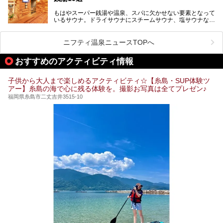
験。超人気の岩盤房(岩盤浴)をはじめ、スパ＆サウナ・アミ
もはやスーパー銭湯や温泉、スパに欠かせない要素となって
ューズメント・宿泊施設・グルメ・その他施設まで、多彩な
いるサウナ。ドライサウナにスチームサウナ、塩サウナな
る全貌と魅力を徹底紹介します！
ど、いくつか異なるタイプが楽しめたり、水風呂や外気浴ス
ペース、ロウリュウなど、心ゆくまで楽しむためのサービス
が充実した施設も多くみられます。
ニフティ温泉ニュースTOPへ
今回はそんなサウナにこだわった、福岡県内のオススメ温
泉・銭湯・スパを10件紹介したいと思います！
おすすめのアクティビティ情報
子供から大人まで楽しめるアクティビティ☆【糸島・SUP体験ツ
アー】糸島の海で心に残る体験を。撮影お写真は全てプレゼン♪
福岡県糸島市二丈吉井3515-10