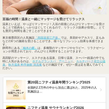
至福の時間！温泉と一緒にマッサージを受けてリラックス
温泉といえば、やっぱりマッサージ！入浴の前後にのんびりマッサージを受け
ることで筋肉をしっかりほぐしてくれるので、リラックス効果が倍増し、とて
も贅沢な時間を過ごすことができます。
東京都墨田区の人気施設
「両国湯屋江戸遊」
では、美容針やアカスリ、足もみ
などの6つの施術を受けることができ、様々なリフレッシュ効果を体感できま
す。
静岡市にある
「柚木の郷」
は、多種類のマッサージやセラピー、リラクゼーシ
ョンが用意されており、のんびりと利用することができます。
高田駅のマッサージ、エステがある温泉、日帰り温泉、スーパー銭湯の中でも
特に人気があるのは、
ホテルグランスパ アベニュー
、
カルナパーク花立山温
泉
、
秋月温泉 料亭旅館 清流庵
などの施設です。ぜひ一度は足を運んでみてく
ださい。
第20回ニフティ温泉年間ランキング2025
全国約2.2万件の中から頂点に選ばれた、2025年の人
気施設は…
ニフティ温泉 サウナランキング2026