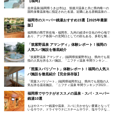
【福岡】
吉井温泉(福岡県うきは市)は、筑後川温泉と共に県内唯一の
国民保養温泉地に指定された名湯。近隣にある原鶴温泉の観
光地風情と異なり、長閑な田園地帯に佇む小さな温泉地で
す。
福岡市のスーパー銭湯おすすめ15選【2025年最新
版】
「ふだん着の温泉 鶴は千年」は、吉井温泉にある日帰り入
浴施設。源泉100％かけ流しの極上美肌湯を楽しめ、近隣の
福岡県の県庁所在地・福岡市。九州の経済や文化の中心地で
住民や温泉ファンに愛され続けています。今回は筆者自ら日
あり、アジア各国への玄関口としての顔もある、多彩な魅力
帰り入浴し、自慢の温泉を中心に詳細レビューします！
をもつ大都市です。
「筑紫野温泉 アマンディ」体験レポート！福岡の
そんな福岡市は、スーパー銭湯も多種多彩。玄界灘を眺めら
人気スパ施設を徹底紹介
れるリゾート気分満点のスーパー銭湯から、繁華街近くのレ
トロな銭湯、泉質自慢の天然温泉まで、福岡市で行ってみた
「筑紫野温泉 アマンディ」(福岡県筑紫野市)は、県内でも屈
いスーパー銭湯を一挙ご紹介します。
指の人気を誇るスパ施設。「ニフティ温泉 年間ランキング2
022」では、福岡県岩盤浴部門第１位を獲得。いつも多くの
入浴客で賑わっています。
「照葉スパリゾート」体験レポート！福岡の人気ス
パ施設を徹底紹介【完全保存版】
そこで今回は、ニフティ温泉ライターである筆者が現地訪
問。週替わりで男女入替制の温泉・サウナや岩盤浴・VIPル
「照葉スパリゾート」(福岡県福岡市)は、県内でも屈指の人
ーム・併設するレストランを体験し、それらの全貌を徹底紹
気を誇る温浴施設。「ニフティ温泉 年間ランキング2023」
介します！
では福岡県総合第３位を獲得し、平日・土日を問わず多くの
常連客で賑わっています。
福岡県でサウナがオススメの温泉・スパ・スーパー
銭湯10選
そこで今回は、ニフティ温泉ライターである筆者が現地体
験。超人気の岩盤房(岩盤浴)をはじめ、スパ＆サウナ・アミ
もはやスーパー銭湯や温泉、スパに欠かせない要素となって
ューズメント・宿泊施設・グルメ・その他施設まで、多彩な
いるサウナ。ドライサウナにスチームサウナ、塩サウナな
る全貌と魅力を徹底紹介します！
ど、いくつか異なるタイプが楽しめたり、水風呂や外気浴ス