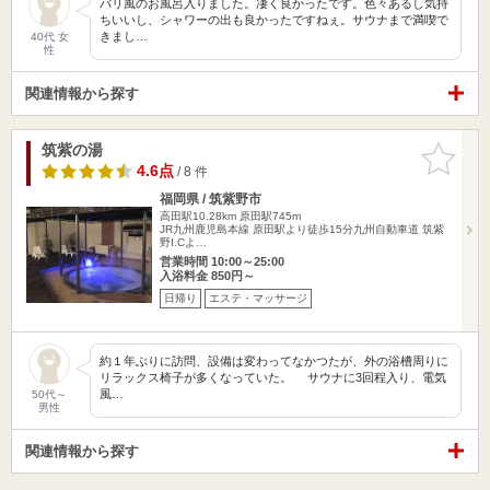
バリ風のお風呂入りました。凄く良かったです。色々あるし気持
ちいいし、シャワーの出も良かったですねぇ。サウナまで満喫で
きまし…
40代 女
性
関連情報から探す
筑紫の湯
お気に入
りに追加
4.6点
/ 8 件
福岡県 / 筑紫野市
高田駅10.28km
原田駅745m
JR九州鹿児島本線 原田駅より徒歩15分九州自動車道 筑紫
野I.Cよ…
営業時間 10:00～25:00
入浴料金 850円～
日帰り
エステ・マッサージ
約１年ぶりに訪問、設備は変わってなかつたが、外の浴槽周りに
リラックス椅子が多くなっていた。 サウナに3回程入り、電気
風…
50代～
男性
関連情報から探す