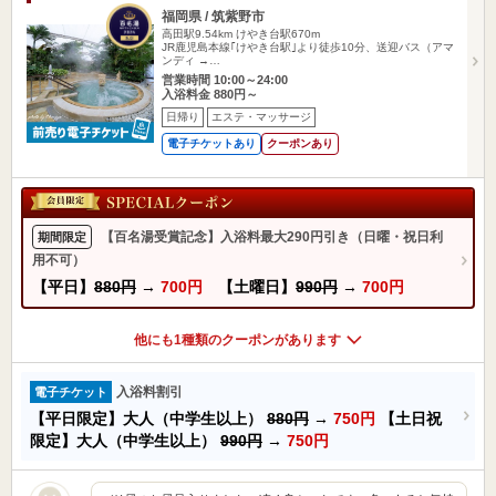
福岡県 / 筑紫野市
高田駅9.54km
けやき台駅670m
JR鹿児島本線｢けやき台駅｣より徒歩10分、送迎バス（アマ
ンディ →…
営業時間 10:00～24:00
入浴料金 880円～
日帰り
エステ・マッサージ
電子チケットあり
クーポンあり
【百名湯受賞記念】入浴料最大290円引き（日曜・祝日利
期間限定
用不可）
【平日】
880円
→
700円
【土曜日】
990円
→
700円
他にも1種類のクーポンがあります
入浴料割引
電子チケット
【平日限定】大人（中学生以上）
880円
→
750円
【土日祝
限定】大人（中学生以上）
990円
→
750円