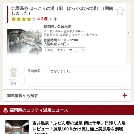
北野温泉 ほっこりの湯（旧 ぽっかぽかの湯）（閉館
お気に入
しました）
りに追加
4.2点
/ 6 件
福岡県 / 久留米市
高田駅8.44km
金島駅1.60km
西鉄甘木線 大城駅よりタクシー利用5分
営業時間 10:00～22:00
入浴料金 700円～
日帰り
エステ・マッサージ
長期休業・・・となりました。
50代～
男性
関連情報から探す
福岡県のニフティ温泉ニュース
吉井温泉「ふだん着の温泉 鶴は千年」日帰り入浴
レビュー！源泉100％かけ流し極上美肌湯を満喫