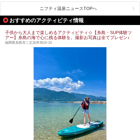
ペース、ロウリュウなど、心ゆくまで楽しむためのサービス
が充実した施設も多くみられます。
ニフティ温泉ニュースTOPへ
今回はそんなサウナにこだわった、福岡県内のオススメ温
泉・銭湯・スパを10件紹介したいと思います！
おすすめのアクティビティ情報
子供から大人まで楽しめるアクティビティ☆【糸島・SUP体験ツ
アー】糸島の海で心に残る体験を。撮影お写真は全てプレゼン♪
福岡県糸島市二丈吉井3515-10