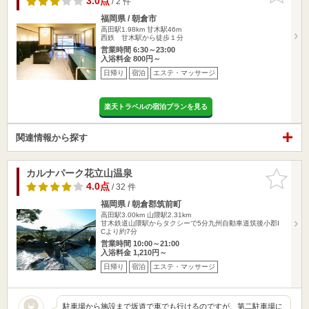
3.0点
/ 2 件
福岡県 / 朝倉市
高田駅1.98km
甘木駅46m
西鉄 甘木駅から徒歩１分
営業時間 6:30～23:00
入浴料金 800円～
日帰り
宿泊
エステ・マッサージ
楽天トラベルの宿泊プランを見る
関連情報から探す
カルナパーク花立山温泉
お気に入
りに追加
4.0点
/ 32 件
福岡県 / 朝倉郡筑前町
高田駅3.00km
山隈駅2.31km
甘木鉄道山隈駅からタクシーで5分九州自動車道筑後小郡I
Cより約7分
営業時間 10:00～21:00
入浴料金 1,210円～
日帰り
宿泊
エステ・マッサージ
駐車場から施設まで坂道で車でも行けるのですが、第二駐車場に