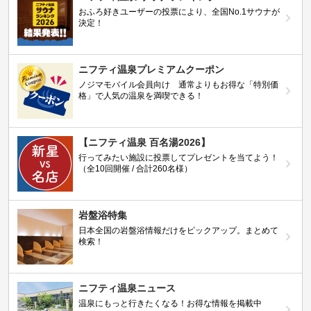
おふろ好きユーザーの投票により、全国No.1サウナが
決定！
ニフティ温泉プレミアムクーポン
ノジマモバイル会員向け 通常よりもお得な「特別価
格」で人気の温泉を満喫できる！
【ニフティ温泉 百名湯2026】
行ってみたい施設に投票してプレゼントを当てよう！
（全10回開催 / 合計260名様）
岩盤浴特集
日本全国の岩盤浴情報だけをピックアップ。まとめて
検索！
ニフティ温泉ニュース
温泉にもっと行きたくなる！お得な情報を掲載中