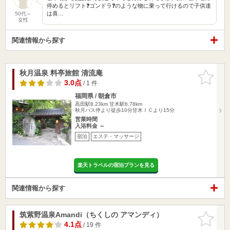
停めるとリフト❓ゴンドラ❓のような物に乗って行けるので子供達
は喜…
50代～
女性
関連情報から探す
秋月温泉 料亭旅館 清流庵
お気に入
りに追加
3.0点
/ 1 件
福岡県 / 朝倉市
高田駅8.23km
甘木駅6.78km
秋月バス停より徒歩10分甘木ＩＣより15分
営業時間
入浴料金 ～
宿泊
エステ・マッサージ
楽天トラベルの宿泊プランを見る
関連情報から探す
筑紫野温泉Amandi（ちくしの アマンディ）
お気に入
りに追加
4.1点
/ 19 件