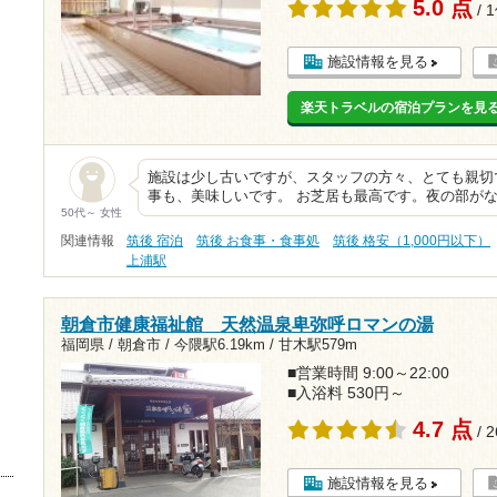
5.0 点
/ 
施設情報を見る
楽天トラベルの宿泊プランを見
施設は少し古いですが、スタッフの方々、とても親切
事も、美味しいです。 お芝居も最高です。夜の部が
50代～ 女性
関連情報
筑後 宿泊
筑後 お食事・食事処
筑後 格安（1,000円以下）
上浦駅
朝倉市健康福祉館 天然温泉卑弥呼ロマンの湯
福岡県 / 朝倉市 /
今隈駅6.19km
/
甘木駅579m
■営業時間 9:00～22:00
■入浴料 530円～
4.7 点
/ 
施設情報を見る