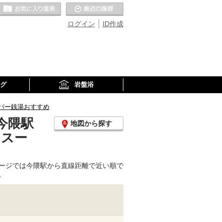
お気に入りの温泉
最近の履歴
ログイン
ID作成
グ
岩盤浴
パー銭湯おすすめ
今隈駅
地図から探す
、スー
ージでは今隈駅から直線距離で近い順で
。