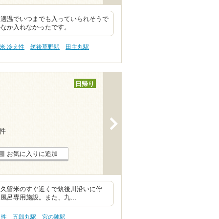
も適温でいつまでも入っていられそうで
かなか入れなかったです。
米 冷え性
筑後草野駅
田主丸駅
日帰り
>
8件
お気に入りに追加
ン久留米のすぐ近くで筑後川沿いに佇
貸切風呂専用施設。また、九…
え性
五郎丸駅
宮の陣駅