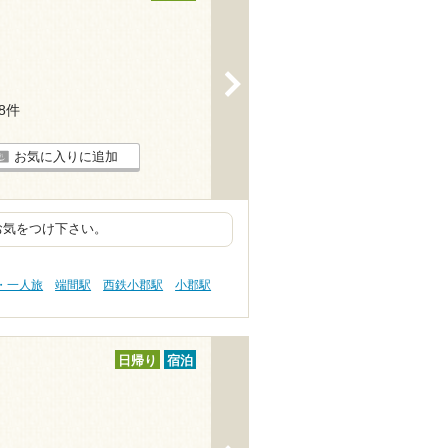
>
18件
お気に入りに追加
お気をつけ下さい。
・一人旅
端間駅
西鉄小郡駅
小郡駅
日帰り
宿泊