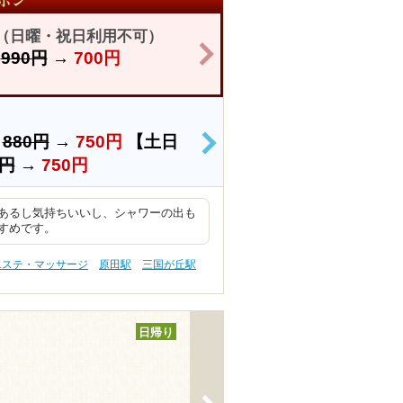
き（日曜・祝日利用不可）
>
】
990円
→
700円
）
880円
→
750円
【土日
>
0円
→
750円
あるし気持ちいいし、シャワーの出も
すめです。
エステ・マッサージ
原田駅
三国が丘駅
日帰り
>