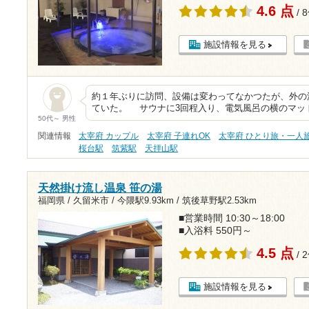
4.6 点
/ 
施設情報を見る
約１年ぶりに訪問、設備は変わってなかつたが、外の
ていた。 サウナに3回程入り、電気風呂の横のマッ
50代～ 男性
関連情報
太宰府 カップル
太宰府 子連れOK
太宰府 ひとり旅・一人
桜台駅
筑紫駅
天拝山駅
天然掛け流し温泉 笹の湯
福岡県 / 久留米市 /
今隈駅9.93km
/
筑後草野駅2.53km
■営業時間 10:30～18:00
■入浴料 550円～
4.5 点
/ 
施設情報を見る