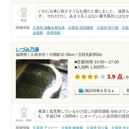
いかにも体に良さそうなお湯だと感じました。 温度
す。 それだけに、あまり広くはない露天風呂にはな
匿名
関連情報
久留米 炭酸水素塩泉
久留米 塩化物泉
久留米 切り傷
久留
金島駅
善導寺駅
いづみ乃湯
福岡県 / 久留米市 /
今隈駅10.35km
/
五郎丸駅950m
■営業時間 10:00～27:00
■入浴料 1,800円～
3.9 点
/ 
施設情報を見る
夜遅く迄営業しているかけ流しの貸切湯処 ゆめタウ
む、平成17年（2005年）にオープンした全20室の
50代～ 男性
関連情報
久留米 アトピー
久留米 糖尿病
久留米 切り傷
久留米 冷