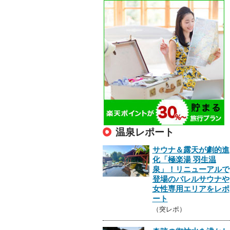
温泉レポート
サウナ＆露天が劇的進
化「極楽湯 羽生温
泉」！リニューアルで
登場のバレルサウナや
女性専用エリアをレポ
ート
（突レポ）