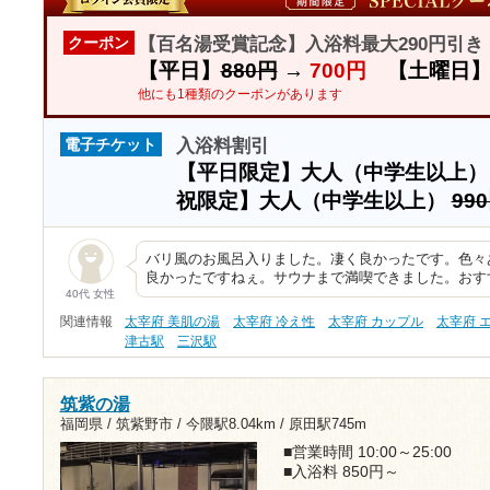
【百名湯受賞記念】入浴料最大290円引
クーポン
【平日】
880円
→
700円
【土曜日
他にも1種類のクーポンがあります
入浴料割引
電子チケット
【平日限定】大人（中学生以上
祝限定】大人（中学生以上）
99
バリ風のお風呂入りました。凄く良かったです。色々
良かったですねぇ。サウナまで満喫できました。おす
40代 女性
関連情報
太宰府 美肌の湯
太宰府 冷え性
太宰府 カップル
太宰府 
津古駅
三沢駅
筑紫の湯
福岡県 / 筑紫野市 /
今隈駅8.04km
/
原田駅745m
■営業時間 10:00～25:00
■入浴料 850円～