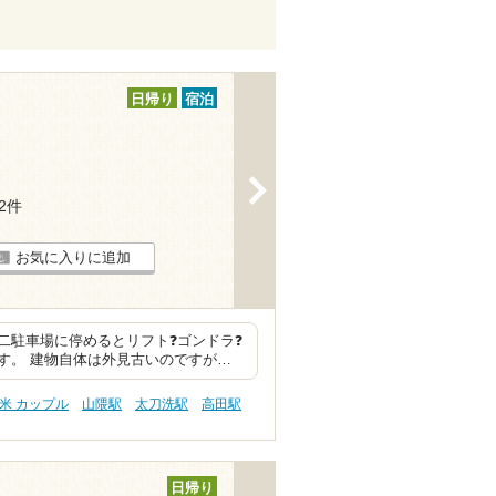
日帰り
宿泊
>
32件
お気に入りに追加
二駐車場に停めるとリフト❓ゴンドラ❓
す。 建物自体は外見古いのですが…
米 カップル
山隈駅
太刀洗駅
高田駅
日帰り