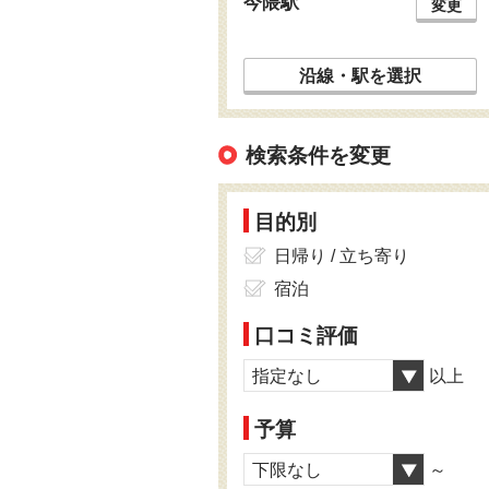
今隈駅
変更
沿線・駅を選択
検索条件を変更
目的別
日帰り / 立ち寄り
宿泊
口コミ評価
指定なし
以上
予算
下限なし
～