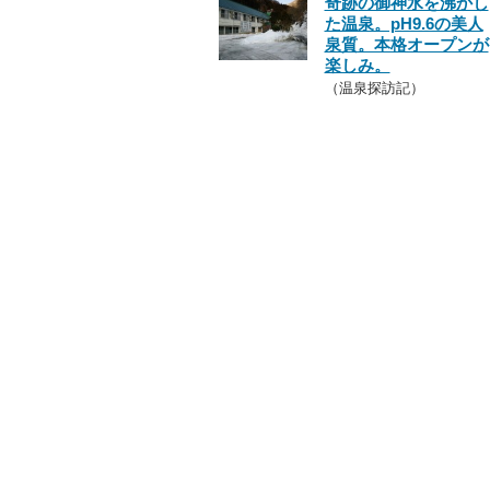
奇跡の御神水を沸かし
た温泉。pH9.6の美人
泉質。本格オープンが
楽しみ。
（温泉探訪記）