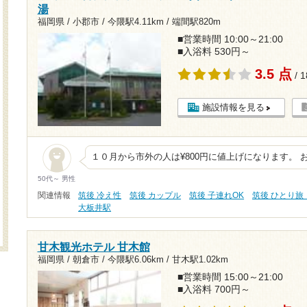
湯
福岡県 / 小郡市 /
今隈駅4.11km
/
端間駅820m
■営業時間 10:00～21:00
■入浴料 530円～
3.5 点
/ 
施設情報を見る
１０月から市外の人は¥800円に値上げになります。 
50代～ 男性
関連情報
筑後 冷え性
筑後 カップル
筑後 子連れOK
筑後 ひとり旅
大板井駅
甘木観光ホテル 甘木館
福岡県 / 朝倉市 /
今隈駅6.06km
/
甘木駅1.02km
■営業時間 15:00～21:00
■入浴料 700円～