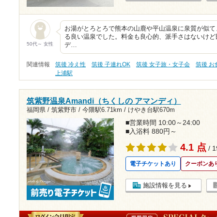
お湯がとろとろで熊本の山鹿や平山温泉に泉質が似て
る良い温泉でした。料金も良心的、派手さはないけど
50代～ 女性
デ…
関連情報
筑後 冷え性
筑後 子連れOK
筑後 女子旅・女子会
筑後 
上浦駅
筑紫野温泉Amandi（ちくしの アマンディ）
福岡県 / 筑紫野市 /
今隈駅6.71km
/
けやき台駅670m
■営業時間 10:00～24:00
■入浴料 880円～
4.1 点
/ 
電子チケットあり
クーポンあ
施設情報を見る