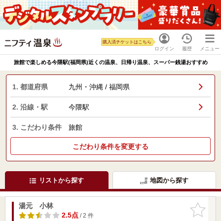
購入済チケットはこちら
ログイン
履歴
メニュー
旅館で楽しめる今隈駅(福岡県)近くの温泉、日帰り温泉、スーパー銭湯おすすめ
1. 都道府県
九州・沖縄 / 福岡県
2. 沿線・駅
今隈駅
3. こだわり条件
旅館
こだわり条件を変更する
リストから探す
地図から探す
湯元 小林
お気に入
りに追加
2.5点
/ 2 件