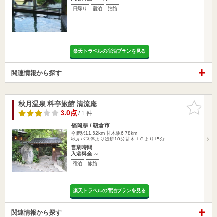
日帰り
宿泊
旅館
楽天トラベルの宿泊プランを見る
関連情報から探す
秋月温泉 料亭旅館 清流庵
お気に入
りに追加
3.0点
/ 1 件
福岡県 / 朝倉市
今隈駅11.62km
甘木駅6.78km
秋月バス停より徒歩10分甘木ＩＣより15分
営業時間
入浴料金 ～
宿泊
旅館
楽天トラベルの宿泊プランを見る
関連情報から探す