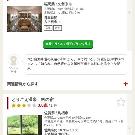
福岡県 / 久留米市
今隈駅6.85km
金島駅1.09km
金島駅よりお車にて約５分
営業時間
入浴料金 ～
宿泊
旅館
楽天トラベルの宿泊プランを見る
大分自動車道の筑後小郡ICから、車で約15分。河童伝説や果物の
里として知られ、自然豊かな久留米市田主丸町にある小さな温
泉…
50代～
男性
関連情報から探す
とりごえ温泉 栖の宿
お気に入
りに追加
3.0点
/ 1 件
佐賀県 / 鳥栖市
今隈駅10.08km
弥生が丘駅4.01km
JR鹿児島本線 鳥栖駅からお車にて約20分。路線バス（西
鉄バス）にて…
営業時間 10:30～18:00
入浴料金 300円～