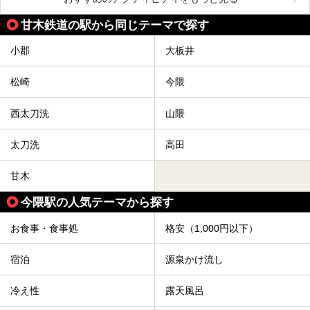
甘木鉄道の駅から同じテーマで探す
小郡
大板井
松崎
今隈
西太刀洗
山隈
太刀洗
高田
甘木
今隈駅の人気テーマから探す
お食事・食事処
格安（1,000円以下）
宿泊
源泉かけ流し
冷え性
露天風呂