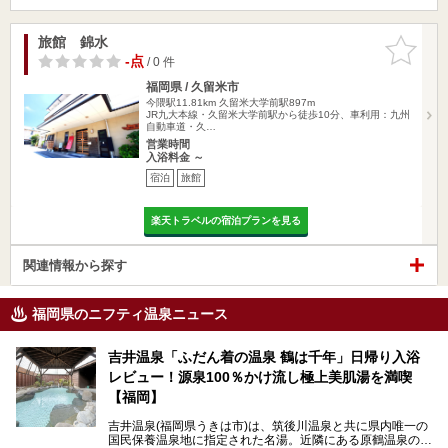
旅館 錦水
お気に入
りに追加
-点
/ 0 件
福岡県 / 久留米市
今隈駅11.81km
久留米大学前駅897m
JR九大本線・久留米大学前駅から徒歩10分、車利用：九州
自動車道・久…
営業時間
入浴料金 ～
宿泊
旅館
楽天トラベルの宿泊プランを見る
関連情報から探す
福岡県のニフティ温泉ニュース
吉井温泉「ふだん着の温泉 鶴は千年」日帰り入浴
レビュー！源泉100％かけ流し極上美肌湯を満喫
【福岡】
吉井温泉(福岡県うきは市)は、筑後川温泉と共に県内唯一の
国民保養温泉地に指定された名湯。近隣にある原鶴温泉の観