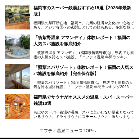
光地風情と異なり、長閑な田園地帯に佇む小さな温泉地で
す。
福岡市のスーパー銭湯おすすめ15選【2025年最新
版】
「ふだん着の温泉 鶴は千年」は、吉井温泉にある日帰り入
浴施設。源泉100％かけ流しの極上美肌湯を楽しめ、近隣の
福岡県の県庁所在地・福岡市。九州の経済や文化の中心地で
住民や温泉ファンに愛され続けています。今回は筆者自ら日
あり、アジア各国への玄関口としての顔もある、多彩な魅力
帰り入浴し、自慢の温泉を中心に詳細レビューします！
をもつ大都市です。
「筑紫野温泉 アマンディ」体験レポート！福岡の
そんな福岡市は、スーパー銭湯も多種多彩。玄界灘を眺めら
人気スパ施設を徹底紹介
れるリゾート気分満点のスーパー銭湯から、繁華街近くのレ
トロな銭湯、泉質自慢の天然温泉まで、福岡市で行ってみた
「筑紫野温泉 アマンディ」(福岡県筑紫野市)は、県内でも屈
いスーパー銭湯を一挙ご紹介します。
指の人気を誇るスパ施設。「ニフティ温泉 年間ランキング2
022」では、福岡県岩盤浴部門第１位を獲得。いつも多くの
入浴客で賑わっています。
「照葉スパリゾート」体験レポート！福岡の人気ス
パ施設を徹底紹介【完全保存版】
そこで今回は、ニフティ温泉ライターである筆者が現地訪
問。週替わりで男女入替制の温泉・サウナや岩盤浴・VIPル
「照葉スパリゾート」(福岡県福岡市)は、県内でも屈指の人
ーム・併設するレストランを体験し、それらの全貌を徹底紹
気を誇る温浴施設。「ニフティ温泉 年間ランキング2023」
介します！
では福岡県総合第３位を獲得し、平日・土日を問わず多くの
常連客で賑わっています。
福岡県でサウナがオススメの温泉・スパ・スーパー
銭湯10選
そこで今回は、ニフティ温泉ライターである筆者が現地体
験。超人気の岩盤房(岩盤浴)をはじめ、スパ＆サウナ・アミ
もはやスーパー銭湯や温泉、スパに欠かせない要素となって
ューズメント・宿泊施設・グルメ・その他施設まで、多彩な
いるサウナ。ドライサウナにスチームサウナ、塩サウナな
る全貌と魅力を徹底紹介します！
ど、いくつか異なるタイプが楽しめたり、水風呂や外気浴ス
ペース、ロウリュウなど、心ゆくまで楽しむためのサービス
が充実した施設も多くみられます。
ニフティ温泉ニュースTOPへ
今回はそんなサウナにこだわった、福岡県内のオススメ温
泉・銭湯・スパを10件紹介したいと思います！