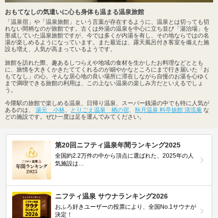
おもてなしの気遣いに心も身体も温まる温泉旅館
「温泉宿」や「温泉旅館」という言葉が存在するように、温泉とは切っても切
れない間柄なのが旅館です。古くは外湯の温泉を中心に立ち並び「湯治場」を
形成していた温泉旅館ですが、今では多くが内湯を有し、その地ならではの名
湯が楽しめるようになっています。また最近は、露天風呂付き客室を備えた施
設も増え、人気が高まっているようです。
旅館を訪れた際、趣あるしつらえや地域の食材を生かしたお料理などととも
に、旅情を大きくかきたててくれるのが細やかなところにまで行き届いた「お
もてなし」の心。そんな居心地の良い場所に滞在しながら自慢のお湯を心ゆく
まで満喫できる旅館の利用は、この上ない温泉の楽しみ方だといえるでしょ
う。
今隈駅の旅館で楽しめる温泉、日帰り温泉、スーパー銭湯の中でも特に人気が
あるのは、
湯元 小林
、
とりごえ温泉 栖の宿
、
秋月温泉 料亭旅館 清流庵
な
どの施設です。ぜひ一度は足を運んでみてください。
第20回ニフティ温泉年間ランキング2025
全国約2.2万件の中から頂点に選ばれた、2025年の人
気施設は…
ニフティ温泉 サウナランキング2026
おふろ好きユーザーの投票により、全国No.1サウナが
決定！