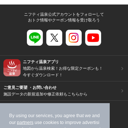
ニフティ温泉公式アカウントをフォローして
おトク情報やクーポン情報を受け取ろう
ニフティ温泉アプリ
地図から温泉検索！お得な限定クーポンも！
今すぐダウンロード！
ご意見ご要望 ・お問い合わせ
施設データの新規追加や修正依頼もこちらから
スマートフォン
/
PC
加盟店募集（資料請求）
広告出稿のご案内
By using our services, you agree that we and
our
partners
use cookies to improve advertisi
利用規約
ライフスタイルMEMBERS+規約