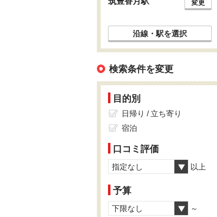
筑豊香月駅
変更
沿線・駅を選択
検索条件を変更
目的別
日帰り / 立ち寄り
宿泊
口コミ評価
指定なし
以上
予算
下限なし
～