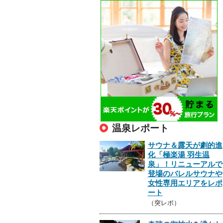
温泉レポート
サウナ＆露天が劇的進
化「極楽湯 羽生温
泉」！リニューアルで
登場のバレルサウナや
女性専用エリアをレポ
ート
（突レポ）