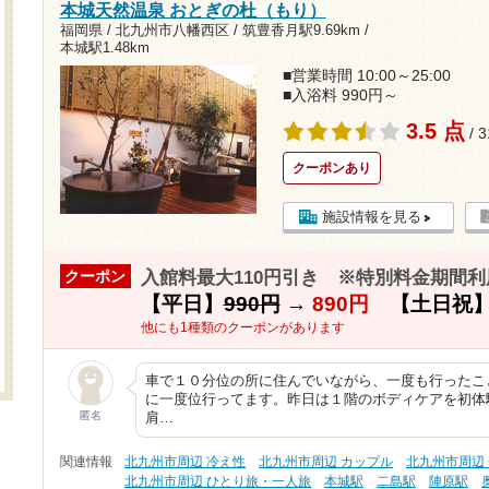
本城天然温泉 おとぎの杜（もり）
福岡県 / 北九州市八幡西区 /
筑豊香月駅9.69km
/
本城駅1.48km
■営業時間 10:00～25:00
■入浴料 990円～
3.5 点
/ 
クーポンあり
施設情報を見る
入館料最大110円引き ※特別料金期間利
クーポン
【平日】
990円
→
890円
【土日祝
他にも1種類のクーポンがあります
車で１０分位の所に住んでいながら、一度も行ったこ
に一度位行ってます。昨日は１階のボディケアを初体
匿名
肩…
関連情報
北九州市周辺 冷え性
北九州市周辺 カップル
北九州市周辺 
北九州市周辺 ひとり旅・一人旅
本城駅
二島駅
陣原駅