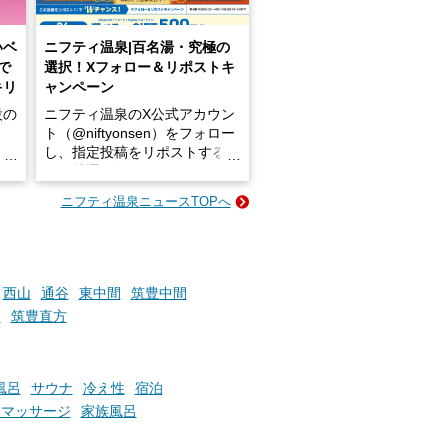
いベ
ニフティ温泉|百名湯・究極の
で
選択！Xフォロー＆リポストキ
キリ
ャンペーン
設の
ニフティ温泉のX公式アカウン
ト（@niftyonsen）をフォロー
し、指定投稿をリポストする
占い
と、抽選で各回26（ふろ）名
な
様（合計260名様）に選べるe-
ニフティ温泉ニュースTOPへ
ン
GIFT500円分をプレゼントい
たします。
楽し
ふろ
西山
通谷
東中間
筑豊中間
田
筑豊直方
風呂
サウナ
冷え性
宿泊
・マッサージ
家族風呂