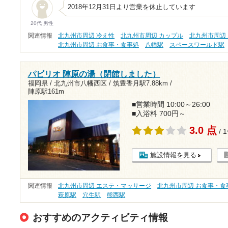
2018年12月31日より営業を休止しています
20代 男性
関連情報
北九州市周辺 冷え性
北九州市周辺 カップル
北九州市周辺
北九州市周辺 お食事・食事処
八幡駅
スペースワールド駅
パビリオ 陣原の湯（閉館しました）
福岡県 / 北九州市八幡西区 /
筑豊香月駅7.88km
/
陣原駅161m
■営業時間 10:00～26:00
■入浴料 700円～
3.0 点
/ 
施設情報を見る
関連情報
北九州市周辺 エステ・マッサージ
北九州市周辺 お食事・食
萩原駅
穴生駅
熊西駅
おすすめのアクティビティ情報