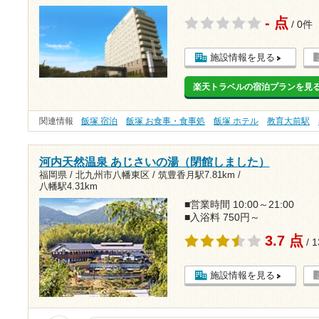
- 点
/ 0件
施設情報を見る
楽天トラベルの宿泊プランを見
関連情報
飯塚 宿泊
飯塚 お食事・食事処
飯塚 ホテル
教育大前駅
河内天然温泉 あじさいの湯（閉館しました）
福岡県 / 北九州市八幡東区 /
筑豊香月駅7.81km
/
八幡駅4.31km
■営業時間 10:00～21:00
■入浴料 750円～
3.7 点
/ 
施設情報を見る