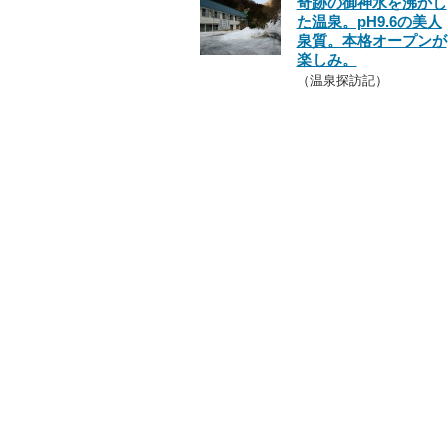
奇跡の御神水を沸かし
た温泉。pH9.6の美人
泉質。本格オープンが
楽しみ。
（温泉探訪記）