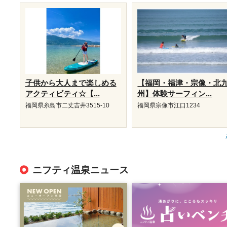
子供から大人まで楽しめる
【福岡・福津・宗像・北
アクティビティ☆【...
州】体験サーフィン...
福岡県糸島市二丈吉井3515-10
福岡県宗像市江口1234
ニフティ温泉ニュース