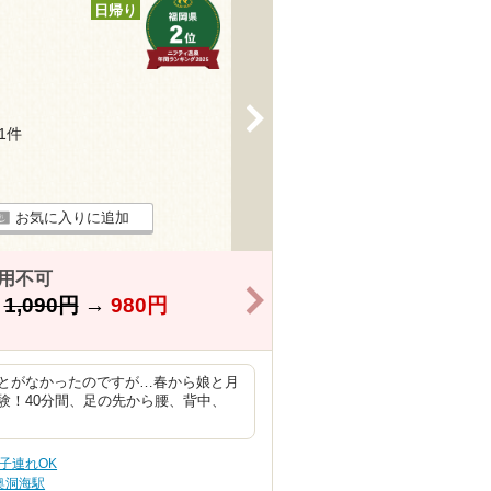
日帰り
>
31件
お気に入りに追加
用不可
>
】
1,090円
→
980円
とがなかったのですが…春から娘と月
験！40分間、足の先から腰、背中、
子連れOK
奥洞海駅