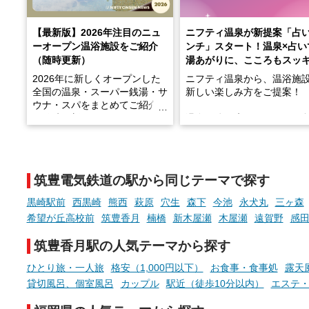
【最新版】2026年注目のニュ
ニフティ温泉が新提案「占
ーオープン温浴施設をご紹介
ンチ」スタート！温泉×占い
（随時更新）
湯あがりに、こころもスッ
2026年に新しくオープンした
ニフティ温泉から、温浴施
全国の温泉・スーパー銭湯・サ
新しい楽しみ方をご提案！
ウナ・スパをまとめてご紹介！
※随時更新しています
温泉で体を癒したあとに、
でこころもスッキリ──そん
天然温泉や露天風呂、注目のサ
新体験が楽しめる「占いベ
ウナなど、こだわりの魅力がつ
チ」を展開中♨
まったスポットが続々登場して
筑豊電気鉄道の駅から同じテーマで探す
います。
手相やタロットなど気軽に
現地取材記事もあわせて紹介し
める占いで、“ととのう”お
黒崎駅前
西黒崎
熊西
萩原
穴生
森下
今池
永犬丸
三ヶ森
ていますので、気になる施設は
時間を、もっと特別に。
希望が丘高校前
筑豊香月
楠橋
新木屋瀬
木屋瀬
遠賀野
感
ぜひチェックして次のおでかけ
先の参考にしてみてください
筑豊香月駅の人気テーマから探す
ね。
ひとり旅・一人旅
格安（1,000円以下）
お食事・食事処
露天
貸切風呂、個室風呂
カップル
駅近（徒歩10分以内）
エステ