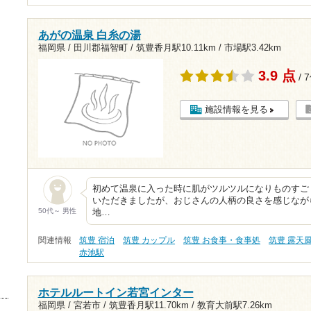
あがの温泉 白糸の湯
福岡県 / 田川郡福智町 /
筑豊香月駅10.11km
/
市場駅3.42km
3.9 点
/ 
施設情報を見る
初めて温泉に入った時に肌がツルツルになりものすご
いただきましたが、おじさんの人柄の良さを感じなが
50代～ 男性
地…
関連情報
筑豊 宿泊
筑豊 カップル
筑豊 お食事・食事処
筑豊 露天
赤池駅
ホテルルートイン若宮インター
福岡県 / 宮若市 /
筑豊香月駅11.70km
/
教育大前駅7.26km