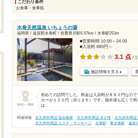
こだわり条件
お食事・食事処
水巻天然温泉 いちょうの湯
福岡県 / 遠賀郡水巻町 /
筑豊香月駅6.07km
/
水巻駅253m
■営業時間 10:00～24:00
■入浴料 880円～
3.1 点
/ 
施設情報を見る
初めての訪問でした。料金は入浴料が８８０円なので
カーが１００円（戻ります）です。脱衣場も広くて明
50代～ 男性
は…
関連情報
北九州市周辺 塩化物泉
北九州市周辺 冷え性
北九州市周辺
北九州市周辺 エステ・マッサージ
水巻駅
東水巻駅
遠賀