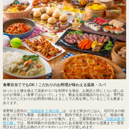
食事目当てでもOK！こだわりのお料理が味わえる温泉・スパ
ゆったりと腰を据えて温泉やスパを利用する場合、お風呂と同じくらい楽しみ
なのが美味しい食事ではないでしょうか。数ある温浴施設のなかには、専門店
クラスのこだわりのお料理が味わえることで人気を博しているところも数多く
あります。
長野県上田市の
「地蔵温泉 十福の湯」
は、かまど炊きのごはん、石臼引きの粉
を使った手打ち蕎麦、石釜焼きのピザ、館内で焼き上げたパンなど、地域の食
材と手作りにこだわったメニューが魅力。また、三重県松阪市の
「松阪温泉 熊
野の郷」
では、熊本阿蘇の大自然のなかにある牧場で生産から流通まで一貫管
理された上質なお肉のステーキやハンバーグが楽しめます。