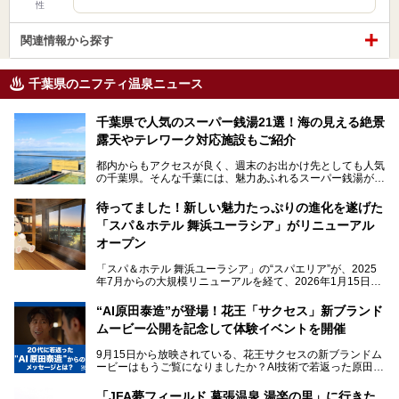
性
関連情報から探す
千葉県のニフティ温泉ニュース
千葉県で人気のスーパー銭湯21選！海の見える絶景
露天やテレワーク対応施設もご紹介
都内からもアクセスが良く、週末のお出かけ先としても人気
の千葉県。そんな千葉には、魅力あふれるスーパー銭湯がた
くさんあります。
待ってました！新しい魅力たっぷりの進化を遂げた
「サウナでしっかりととのいたい」「海が見える絶景で非日
「スパ＆ホテル 舞浜ユーラシア」がリニューアル
常を味わいたい」「子連れでも気兼ねなく1日過ごした
い」。
オープン
そんな多様なニーズに応える施設が揃っているため、その日
「スパ＆ホテル 舞浜ユーラシア」の“スパエリア”が、2025
の目的に合った施設がきっと見つかるはずです。
年7月からの大規模リニューアルを経て、2026年1月15日
（木）に再オープン！
さらに最近では、24時間営業で深夜まで滞在できる施設
“AI原田泰造”が登場！花王「サクセス」新ブランド
や、テレワーク・コワーキングスペースを備えた仕事もでき
新設エリアや生まれ変わった浴場・サウナの魅力を、人気キ
るスパも増えており、ただの入浴施設にとどまらない進化を
ムービー公開を記念して体験イベントを開催
ャラクター「ユーラシわん」と一緒にご紹介します。必見の
遂げています。
マル秘情報がたっぷり。ぜひチェックしてみてください！
9月15日から放映されている、花王サクセスの新ブランドム
───
本記事では、人気スーパー銭湯から絶景施設、コワーキング
ービーはもうご覧になりましたか？AI技術で若返った原田泰
提供元：SPA＆HOTEL舞浜ユーラシア【PR】
スペースや休憩スペースが充実した施設、子連れファミリー
造さんが登場して、“前を向くチカラに”というメッセージを
この記事はSPA＆HOTEL舞浜ユーラシアのPRレポート記事
向けの施設など、目的に合わせたおすすめの施設を紹介しま
伝えるムービーです。公開を記念して、スパメッツァおおた
です。
「JFA夢フィールド 幕張温泉 湯楽の里」に行きた