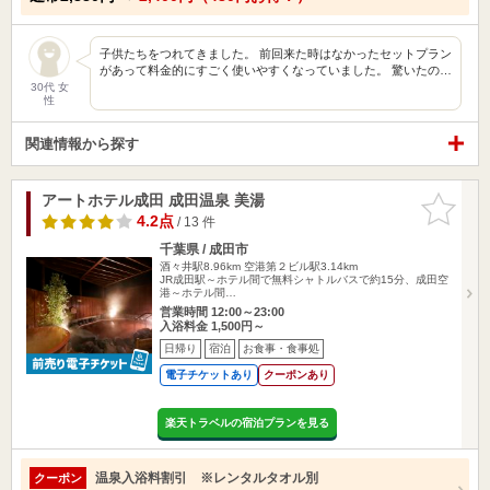
子供たちをつれてきました。 前回来た時はなかったセットプラン
があって料金的にすごく使いやすくなっていました。 驚いたの…
30代 女
性
関連情報から探す
アートホテル成田 成田温泉 美湯
お気に入
りに追加
4.2点
/ 13 件
千葉県 / 成田市
酒々井駅8.96km
空港第２ビル駅3.14km
JR成田駅～ホテル間で無料シャトルバスで約15分、成田空
港～ホテル間…
営業時間 12:00～23:00
入浴料金 1,500円～
日帰り
宿泊
お食事・食事処
電子チケットあり
クーポンあり
楽天トラベルの宿泊プランを見る
温泉入浴料割引 ※レンタルタオル別
クーポン