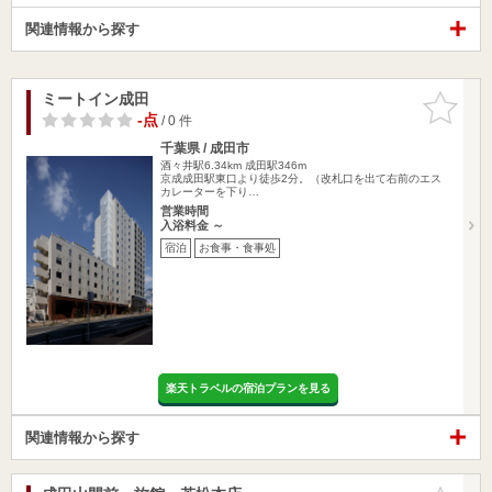
関連情報から探す
ミートイン成田
お気に入
りに追加
-点
/ 0 件
千葉県 / 成田市
酒々井駅6.34km
成田駅346m
京成成田駅東口より徒歩2分。（改札口を出て右前のエス
カレーターを下り…
営業時間
入浴料金 ～
宿泊
お食事・食事処
楽天トラベルの宿泊プランを見る
関連情報から探す