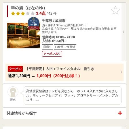
崋の湯（はなのゆ）
お気に入
りに追加
3.4点
/ 42 件
千葉県 / 成田市
酒々井駅4.34km
公津の杜駅781m
京成本線「公津の杜」駅より徒歩約8分東関東自動車 道富
里ICより3k…
営業時間 10:00～24:00
入浴料金 950円～
日帰り
お食事・食事処
クーポンあり
【平日限定】入浴＋フェイスタオル 割引き
クーポン
通常
1,200円
→
1,000円（200円お得！）
高濃度炭酸泉はテレビを見ながら ゆっくり入れて気に入りまし
た。マッサージもボディ、フット、アロマトリートメント、アカ
スリ、…
匿名
関連情報から探す