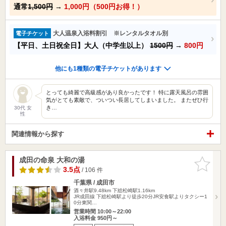
通常
1,500円
→
1,000円（500円お得！）
大人温泉入浴料割引 ※レンタルタオル別
電子チケット
【平日、土日祝全日】大人（中学生以上）
1500円
→
800円
他にも1種類の電子チケットがあります
とっても綺麗で高級感があり良かったです！ 特に露天風呂の雰囲
気がとても素敵で、ついつい長居してしまいました。 またぜひ行
き…
30代 女
性
関連情報から探す
成田の命泉 大和の湯
お気に入
りに追加
3.5点
/ 106 件
千葉県 / 成田市
酒々井駅9.48km
下総松崎駅1.16km
JR成田線 下総松崎駅より徒歩20分JR安食駅よりタクシー1
0分東関…
営業時間 10:00～22:00
入浴料金 950円～