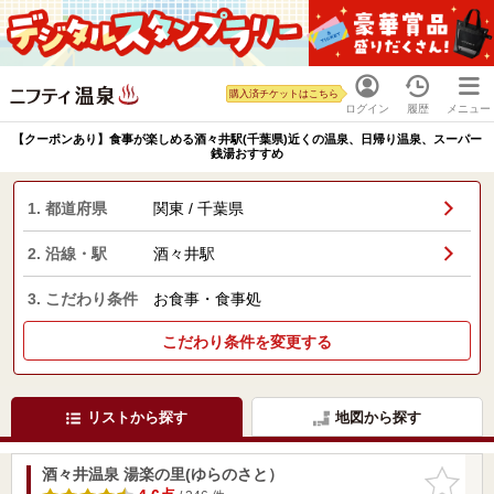
購入済チケットはこちら
ログイン
履歴
メニュー
【クーポンあり】食事が楽しめる酒々井駅(千葉県)近くの温泉、日帰り温泉、スーパー
銭湯おすすめ
1. 都道府県
関東 / 千葉県
2. 沿線・駅
酒々井駅
3. こだわり条件
お食事・食事処
こだわり条件を変更する
リストから探す
地図から探す
酒々井温泉 湯楽の里(ゆらのさと）
お気に入
りに追加