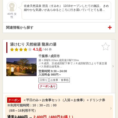
佐倉天然温泉 澄流（すみれ） 12/19オープンしたての施設。 きめ
細やかな気遣いがあらゆるところに行き届いていてとても過…
40代 女
性
関連情報から探す
湯けむり 天然秘湯 龍泉の湯
お気に入
りに追加
4.1点
/ 44 件
千葉県 / 成田市
酒々井駅8.02km
成田湯川駅720m
ＪＲ成田、京成成田駅下車でＪＲ成田駅西口より千葉交通
バス美郷台線竜角…
営業時間 9:30～24:00
入浴料金 980円～
日帰り
お食事・食事処
クーポンあり
＜平日のみ＞お食事セット（入浴＋お食事）＋ドリンク券
クーポン
※利用可能時間：10：30～21：00
（8/8～16利用不可）
通常
2,880円
→
2,400円（480円お得！）