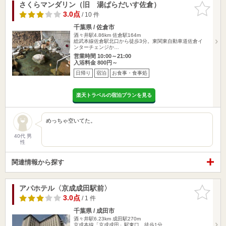
さくらマンダリン（旧 湯ぱらだいす佐倉）
お気に入
りに追加
3.0点
/ 10 件
千葉県 / 佐倉市
酒々井駅4.86km
佐倉駅164m
総武本線佐倉駅北口から徒歩3分。東関東自動車道佐倉イ
ンターチェンジか…
営業時間 10:00～21:00
入浴料金 800円～
日帰り
宿泊
お食事・食事処
楽天トラベルの宿泊プランを見る
めっちゃ空いてた。
40代 男
性
関連情報から探す
アパホテル〈京成成田駅前〉
お気に入
りに追加
3.0点
/ 1 件
千葉県 / 成田市
酒々井駅6.23km
成田駅270m
京成本線「京成成田」駅東口 徒歩1分