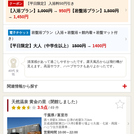
【平日限定】 入浴料50円引き
クーポン
【入浴プラン】
1,000円
→
950円
【岩盤浴プラン】
1,500円
→
1,450円
岩盤浴プラン（入浴＋岩盤浴＋館内着＋岩盤マット付
電子チケット
き）
【平日限定】大人（中学生以上）
1500円
→
1400円
清潔感があって過ごしやすかったです。露天風呂からは飛行機が
見えます。高温サウナ、ハーブサウナもありよかったです。
40代 女
性
関連情報から探す
天然温泉 黄金の里（閉館しました）
お気に入
りに追加
3.5点
/ 49 件
千葉県 / 富里市
酒々井駅4.39km
公津の杜駅3.71km
京成成田駅東口バス停2番乗り場より久能・七栄・両国・
ハニワ台方面乗車…
営業時間 10:00～22:00