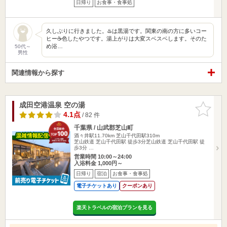
日帰り
お食事・食事処
久しぶりに行きました。♨️は黒湯です。関東の南の方に多いコー
ヒー☕色したやつです。湯上がりは大変スベスベします。そのた
め浴…
50代～
男性
関連情報から探す
成田空港温泉 空の湯
お気に入
りに追加
4.1点
/ 82 件
千葉県 / 山武郡芝山町
酒々井駅11.70km
芝山千代田駅310m
芝山鉄道 芝山千代田駅 徒歩3分芝山鉄道 芝山千代田駅 徒
歩3分 …
営業時間 10:00～24:00
入浴料金 1,000円～
日帰り
宿泊
お食事・食事処
電子チケットあり
クーポンあり
楽天トラベルの宿泊プランを見る