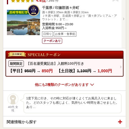
4.6点
/ 346 件
千葉県 / 印旛郡酒々井町
酒々井駅2.35km
南酒々井駅2.31km
ＪＲ酒々井駅、京成酒々井駅より「酒々井プレミアム・ア
ウトレット」まで…
営業時間 9:00～23:00
入浴料金 950円～
日帰り
お食事・食事処
クーポンあり
【百名湯受賞記念】入館料100円引き
期間限定
【平日】
950円
→
850円
【土日祝】
1,100円
→
1,000円
他にも2種類のクーポンがあります
1度下見に行き、その時に対応が凄くよくてお風呂入りに来まし
た。 どのスタッフも感じよく、気持ちいい時間を過ごせました。
あり…
40代 女
性
関連情報から探す