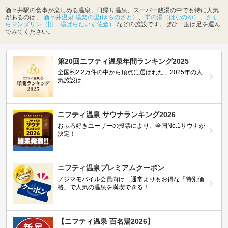
酒々井駅の食事が楽しめる温泉、日帰り温泉、スーパー銭湯の中でも特に人気
があるのは、
酒々井温泉 湯楽の里(ゆらのさと）
、
崋の湯（はなのゆ）
、
さく
らマンダリン（旧 湯ぱらだいす佐倉）
などの施設です。ぜひ一度は足を運ん
でみてください。
第20回ニフティ温泉年間ランキング2025
全国約2.2万件の中から頂点に選ばれた、2025年の人
気施設は…
ニフティ温泉 サウナランキング2026
おふろ好きユーザーの投票により、全国No.1サウナが
決定！
ニフティ温泉プレミアムクーポン
ノジマモバイル会員向け 通常よりもお得な「特別価
格」で人気の温泉を満喫できる！
【ニフティ温泉 百名湯2026】