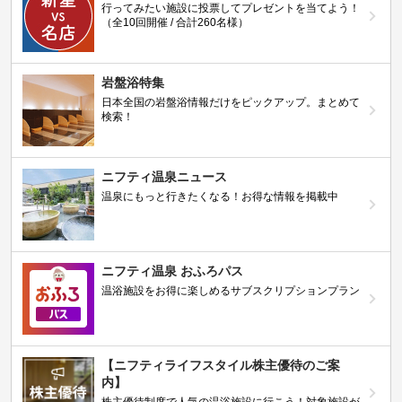
行ってみたい施設に投票してプレゼントを当てよう！
（全10回開催 / 合計260名様）
岩盤浴特集
日本全国の岩盤浴情報だけをピックアップ。まとめて
検索！
ニフティ温泉ニュース
温泉にもっと行きたくなる！お得な情報を掲載中
ニフティ温泉 おふろパス
温浴施設をお得に楽しめるサブスクリプションプラン
【ニフティライフスタイル株主優待のご案
内】