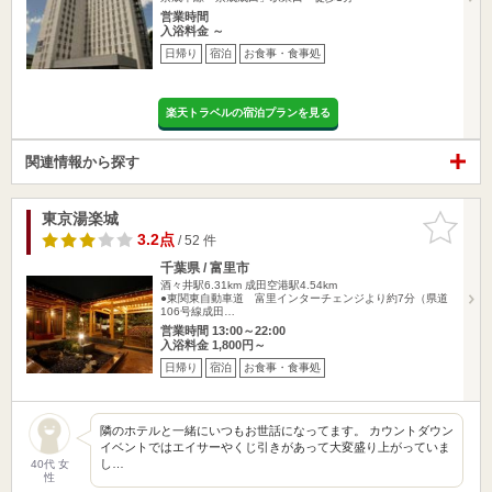
営業時間
入浴料金 ～
日帰り
宿泊
お食事・食事処
楽天トラベルの宿泊プランを見る
関連情報から探す
東京湯楽城
お気に入
りに追加
3.2点
/ 52 件
千葉県 / 富里市
酒々井駅6.31km
成田空港駅4.54km
●東関東自動車道 富里インターチェンジより約7分（県道
106号線成田…
営業時間 13:00～22:00
入浴料金 1,800円～
日帰り
宿泊
お食事・食事処
隣のホテルと一緒にいつもお世話になってます。 カウントダウン
イベントではエイサーやくじ引きがあって大変盛り上がっていま
し…
40代 女
性