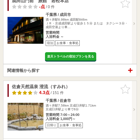
成田山門前 旅館 若松本店
お気に入
りに追加
-点
/ 0 件
千葉県 / 成田市
酒々井駅6.98km
成田駅846m
ＪＲ・京成成田駅より徒歩１５分 または タクシー３分・
成田空港より車…
営業時間
入浴料金 ～
宿泊
お食事・食事処
楽天トラベルの宿泊プランを見る
関連情報から探す
佐倉天然温泉 澄流（すみれ）
お気に入
りに追加
4.3点
/ 151 件
千葉県 / 佐倉市
酒々井駅7.58km
京成臼井駅1.71km
京成臼井駅より車で6分
営業時間 7:00～24:00
入浴料金 1,000円～
日帰り
お食事・食事処