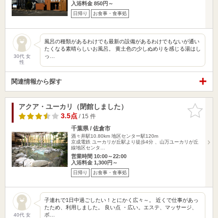
入浴料金 850円～
日帰り
お食事・食事処
風呂の種類があるわけでも最新の設備があるわけでもないが通い
たくなる素晴らしいお風呂。 黄土色の少しぬめりを感じる湯はし
っ…
30代 女
性
関連情報から探す
アクア・ユーカリ（閉館しました）
お気に入
りに追加
3.5点
/ 15 件
千葉県 / 佐倉市
酒々井駅10.80km
地区センター駅120m
京成電鉄 ユーカリが丘駅より徒歩4分 、山万ユーカリが丘
線地区センタ…
営業時間 10:00～22:00
入浴料金 1,300円～
日帰り
お食事・食事処
子連れで1日中過ごしたい！とにかく広々～。 近くで仕事があっ
たため、利用しました。 良い点 ・広い。エステ、マッサージ、
ボ…
40代 女