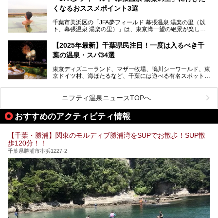
す。
か竜泉寺の湯にて体験イベントを開催。花王サクセスの製品
くなるおススメポイント3選
が無料で試せるチャンスです！
千葉県でスーパー銭湯選びに困った際は、ぜひ参考にしてく
───
ださい。
千葉市美浜区の「JFA夢フィールド 幕張温泉 湯楽の里（以
提供元：花王株式会社【PR】
下、幕張温泉 湯楽の里）」は、東京湾一望の絶景が楽しめ
この記事は花王株式会社商品のPRレポート記事です。
る日帰り温泉です。
設備も天然温泉の露天風呂、サウナ、岩盤浴のほか、高濃度
【2025年最新】千葉県民注目！一度は入るべき千
炭酸泉、海の見えるお休み処や食事処、展望抜群の屋上ま
葉の温泉・スパ34選
で、年代を問わずたっぷり楽しめます。
東京ディズニーランド、マザー牧場、鴨川シーワールド、東
今回は人気のこの施設の中でも、特におススメしたい3つの
京ドイツ村、海ほたるなど、千葉には遊べる有名スポットが
ポイントについて厳選してお届けします。読めばきっと、行
たくさん。そんな千葉県は温泉・スパもすごいんです！千葉
きたくなること間違いなし！
県で生まれ、千葉県で育ち、つい最近まで千葉在住だった私
がお勧めする、一度は入るべき千葉の温泉・スパ34選をま
ニフティ温泉ニュースTOPへ
とめました。
おすすめのアクティビティ情報
【千葉・勝浦】関東のモルディブ勝浦湾をSUPでお散歩！SUP散
歩120分！！
千葉県勝浦市串浜1227-2