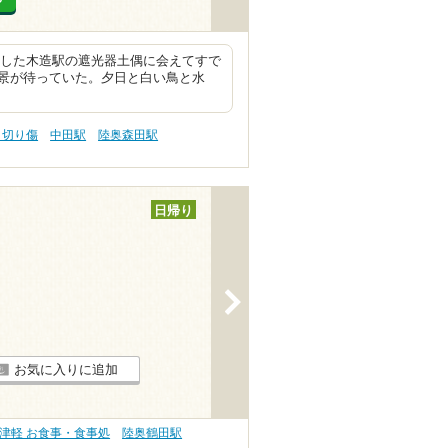
念した木造駅の遮光器土偶に会えてすで
景が待っていた。夕日と白い鳥と水
 切り傷
中田駅
陸奥森田駅
日帰り
>
お気に入りに追加
津軽 お食事・食事処
陸奥鶴田駅