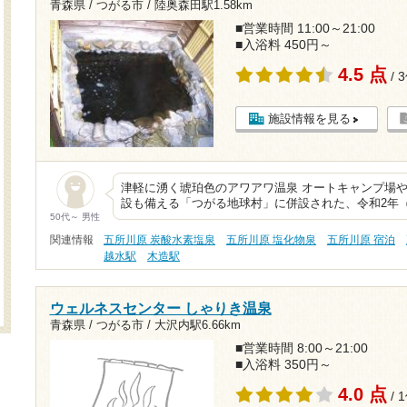
青森県 / つがる市 /
陸奥森田駅1.58km
■営業時間 11:00～21:00
■入浴料 450円～
4.5 点
/ 
施設情報を見る
津軽に湧く琥珀色のアワアワ温泉 オートキャンプ場
設も備える「つがる地球村」に併設された、令和2年（
50代～ 男性
関連情報
五所川原 炭酸水素塩泉
五所川原 塩化物泉
五所川原 宿泊
越水駅
木造駅
ウェルネスセンター しゃりき温泉
青森県 / つがる市 /
大沢内駅6.66km
■営業時間 8:00～21:00
■入浴料 350円～
4.0 点
/ 