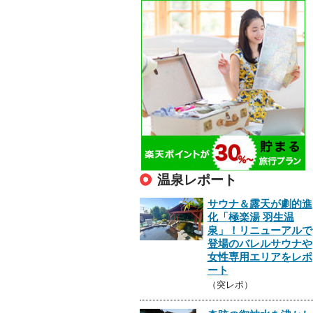
温泉レポート
サウナ＆露天が劇的進
化「極楽湯 羽生温
泉」！リニューアルで
登場のバレルサウナや
女性専用エリアをレポ
ート
（突レポ）