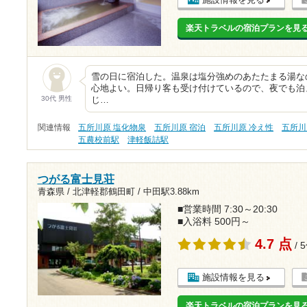
楽天トラベルの宿泊プランを見
雪の日に宿泊した。温泉は塩分強めのあたたまる湯な
心地よい。日帰り客も受け付けているので、夜でも泊
30代 男性
じ…
関連情報
五所川原 塩化物泉
五所川原 宿泊
五所川原 冷え性
五所川
五農校前駅
津軽飯詰駅
つがる富士見荘
青森県 / 北津軽郡鶴田町 /
中田駅3.88km
■営業時間 7:30～20:30
■入浴料 500円～
4.7 点
/ 
施設情報を見る
楽天トラベルの宿泊プランを見