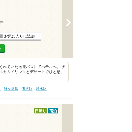
>
9件
お気に入りに追加
る
くれていた送迎バスにてホテルへ。 チ
ルカムドリンクとデザートでひと息。
性
鰺ケ沢駅
鳴沢駅
越水駅
日帰り
宿泊