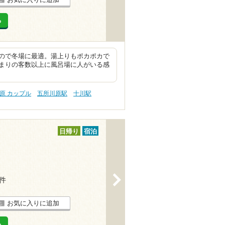
る
ので冬場に最適。湯上りもポカポカで
まりの客数以上に風呂場に人がいる感
原 カップル
五所川原駅
十川駅
日帰り
宿泊
>
5件
お気に入りに追加
る