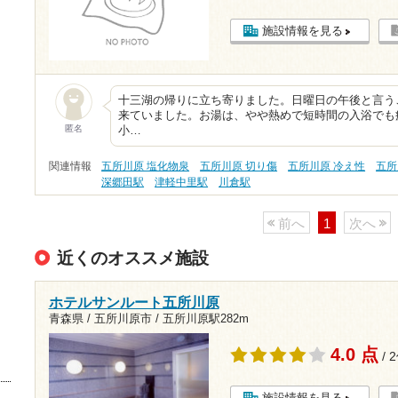
施設情報を見る
十三湖の帰りに立ち寄りました。日曜日の午後と言う
来ていました。お湯は、やや熱めで短時間の入浴でも
匿名
小…
関連情報
五所川原 塩化物泉
五所川原 切り傷
五所川原 冷え性
五所
深郷田駅
津軽中里駅
川倉駅
前へ
1
次へ
近くのオススメ施設
ホテルサンルート五所川原
青森県 / 五所川原市 /
五所川原駅282m
4.0 点
/ 
施設情報を見る