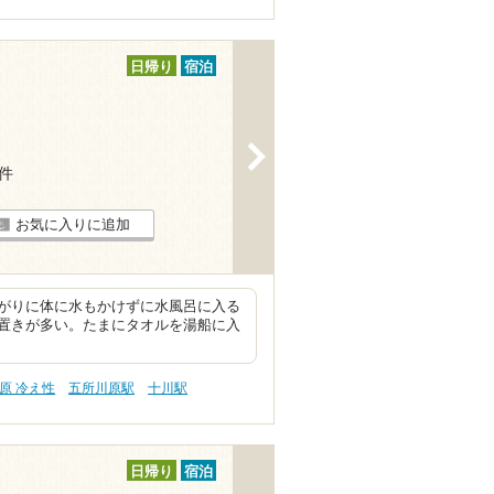
日帰り
宿泊
>
5件
お気に入りに追加
がりに体に水もかけずに水風呂に入る
置きが多い。たまにタオルを湯船に入
原 冷え性
五所川原駅
十川駅
日帰り
宿泊