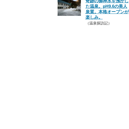
奇跡の御神水を沸かし
た温泉。pH9.6の美人
泉質。本格オープンが
楽しみ。
（温泉探訪記）