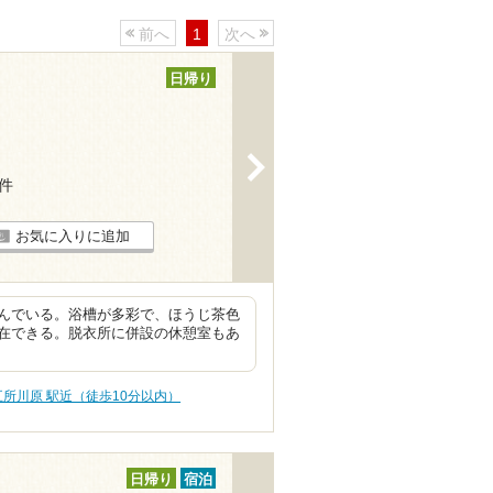
前へ
1
次へ
日帰り
>
7件
お気に入りに追加
んでいる。浴槽が多彩で、ほうじ茶色
在できる。脱衣所に併設の休憩室もあ
五所川原 駅近（徒歩10分以内）
日帰り
宿泊