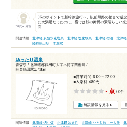
JRのポイントで新幹線旅行へ。以前帰路の都合で断
に大満足だったのに、宿では鶴の舞橋の素晴らしい光
50代～ 男性
面…
関連情報
北津軽 炭酸水素塩泉
北津軽 塩化物泉
北津軽 宿泊
北津軽
陸奥鶴田駅
木造駅
ゆったり温泉
青森県 / 北津軽郡鶴田町大字木筒字西柳川 /
陸奥鶴田駅1.73km
■営業時間 6:00～22:00
■入浴料 480円～
- 点
/ 0件
施設情報を見る
関連情報
北津軽 切り傷
北津軽 冷え性
北津軽 ひとり旅・一人旅
北