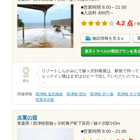
■営業時間 8:00～21:00
■入浴料 480円～
4.2 点
/ 
施設情報を見る
楽天トラベルの宿泊プランを見
リゾートしらかみにて鰺ヶ沢到着後は、駅前で待って
ェックイン後はまずはロビーで出していただいたウェ
匿名
…
関連情報
西津軽 塩化物泉
西津軽 宿泊
西津軽 切り傷
西津軽 冷え
陸奥赤石駅
水軍の宿
青森県 / 西津軽郡鯵ヶ沢町舞戸町下富田 /
鰺ケ沢駅143m
■営業時間 8:00～21:00