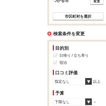
つがる市
変更
市区町村を選択
検索条件を変更
目的別
日帰り / 立ち寄り
宿泊
口コミ評価
指定なし
以上
予算
下限なし
～