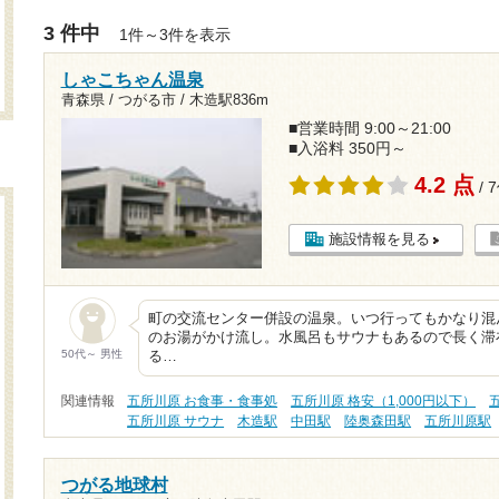
3 件中
1件～3件を表示
しゃこちゃん温泉
青森県 / つがる市 /
木造駅836m
■営業時間 9:00～21:00
■入浴料 350円～
4.2 点
/ 
施設情報を見る
町の交流センター併設の温泉。いつ行ってもかなり混
のお湯がかけ流し。水風呂もサウナもあるので長く滞
50代～ 男性
る…
関連情報
五所川原 お食事・食事処
五所川原 格安（1,000円以下）
五所川原 サウナ
木造駅
中田駅
陸奥森田駅
五所川原駅
つがる地球村