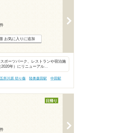
>
3件
お気に入りに追加
やスポーツパーク、レストランや宿泊施
2020年）にリニューアル…
五所川原 切り傷
陸奥森田駅
中田駅
日帰り
>
1件