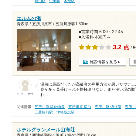
鶴泊駅
中田駅
木造駅
エルムの湯
青森県 / 五所川原市 /
五所川原駅1.30km
■営業時間 6:00～22:45
■入浴料 480円～
3.2 点
/ 
施設情報を見る
温泉は最高だったが高齢者の利用方法が悪いサウナ上
姿が多々見受けられ不快極まりない。また洗い場の取
50代～ 男性
れ…
関連情報
五所川原 塩化物泉
五所川原 宿泊
五所川原 切り傷
五所川
五農校前駅
津軽飯詰駅
ホテルグランメール山海荘
青森県 / 西津軽郡鰺ヶ沢町 /
鰺ケ沢駅1.01km