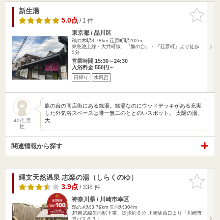
新生湯
お気に入
りに追加
5.0点
/ 1 件
東京都 / 品川区
鵜の木駅3.78km
荏原町駅202m
東急池上線・大井町線 『旗の台』・『荏原町』より徒歩
5分
営業時間 15:30～24:30
入浴料金 550円～
日帰り
水風呂
旗の台の商店街にある銭湯。銭湯なのにウッドデッキがある充実
した外気浴スペースは唯一無二のととのいスポット。 太陽の湯、
大…
40代 男
性
関連情報から探す
縄文天然温泉 志楽の湯（しらくのゆ）
お気に入
りに追加
3.9点
/ 338 件
神奈川県 / 川崎市幸区
鵜の木駅3.79km
矢向駅304m
JR南武線矢向駅下車、徒歩約６分 川崎駅西口より「川崎市
営バス６３・…