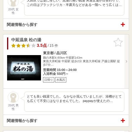
大田区では逆に珍しい、黒湯の無い銭湯 男湯女湯が日替わりで、
この日はブラックシリカ・半露天などがある一階へ そう広くは…
20代 女
性
関連情報から探す
中延温泉 松の湯
お気に入
りに追加
3.5点
/ 15 件
東京都 / 品川区
鵜の木駅4.60km
中延駅143m
東急大井町線 中延駅 徒歩2分 東急大井町線 戸越公園駅 徒
歩7分…
営業時間 15:00～24:00
入浴料金 550円～
日帰り
水風呂
とても良い銭湯でした。 なかなか混んでいましたが、浴槽がとて
も広くて不安にはなりませんでした。 paypayが使えたの…
20代 男
性
関連情報から探す