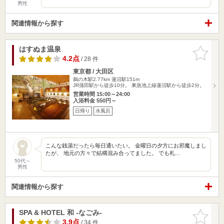
男性
関連情報から探す
はすぬま温泉
お気に入
りに追加
4.2点
/ 28 件
東京都 / 大田区
鵜の木駅2.77km
蓮沼駅151m
JR蒲田駅から徒歩10分。 東急池上線蓮沼駅から徒歩2分。
営業時間 15:00～24:00
入浴料金 550円～
日帰り
水風呂
こんな銭湯だったら毎日通いたい。 金曜日の夕方にお邪魔しまし
たが、 地元の方々で結構混み合ってました。 でも札…
50代～
男性
関連情報から探す
SPA & HOTEL 和 -なごみ-
お気に入
りに追加
3.9点
/ 34 件