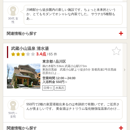
川崎駅から徒歩圏内の新しい施設です。ちょっと未来的という
か、とてもモダンでオシャレな内装でした。 サウナが5種類も
あ…
30代 女
性
関連情報から探す
武蔵小山温泉 清水湯
お気に入
りに追加
3.4点
/ 65 件
東京都 / 品川区
鵜の木駅5.53km
武蔵小山駅273m
東急目黒線 武蔵小山駅より徒歩5分 首都高速2号目黒線
荏原出口よ…
営業時間 12:00～24:00
入浴料金 550円～
日帰り
水風呂
550円で2種の泉質堪能出来るのは奇跡的で有難いです。ご近所さ
んが羨ましいです。 黄金湯はナトリウム塩化物強塩温泉のかけ…
50代～
女性
関連情報から探す