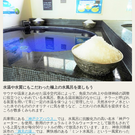
水温や水質にもこだわった極上の水風呂を楽しもう
サウナや温泉とあわせた温冷交代浴によって、免疫力の向上や自律神経の調整
に役立つといわれている水風呂。数ある温浴施設のなかには、チラ―と呼ばれ
る装置を用いて常に一定の水温を保つように管理したり、天然水やナノ水とい
った水そのもののクオリティに気を使うなど、こだわりの水風呂を提供すると
ころが数多くみられます。
兵庫県にある
「神戸クアハウス」
では、水風呂に抗酸化力の高い名水「神戸ウ
ォーター」を使用。飲用のナチュラルミネラルウォーターとして販売もされて
いる上質な水が毎分50リットルの勢いで放流されています。また、神奈川県横
浜市の
「満天の湯」
では、爽快感のある「ミント水風呂」という一風変わった