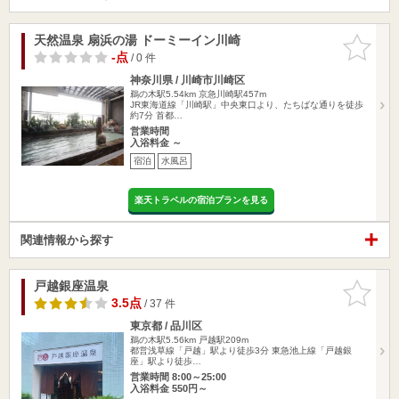
天然温泉 扇浜の湯 ドーミーイン川崎
お気に入
りに追加
-点
/ 0 件
神奈川県 / 川崎市川崎区
鵜の木駅5.54km
京急川崎駅457m
JR東海道線「川崎駅」中央東口より、たちばな通りを徒歩
約7分 首都…
営業時間
入浴料金 ～
宿泊
水風呂
楽天トラベルの宿泊プランを見る
関連情報から探す
戸越銀座温泉
お気に入
りに追加
3.5点
/ 37 件
東京都 / 品川区
鵜の木駅5.56km
戸越駅209m
都営浅草線「戸越」駅より徒歩3分 東急池上線「戸越銀
座」駅より徒歩…
営業時間 8:00～25:00
入浴料金 550円～