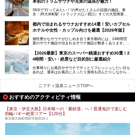
本初のトラムサウナや充実の温浴が魅力！
最近、SNSやメディアで「デザイナーズ銭湯」や「ネオ銭
湯」という言葉をよく耳にしませんか？
SNSで“行ってみたい！”の声がたくさんの話題の施設。東
京・JR大井町駅（トラックス口／西口）すぐの大型商業施
本記事では、そもそもこれらがどんな銭湯なのか、その気に
設・大井町 トラックスに、2026年3月28日、「サウナメッ
なる違いを分かりやすく解説！さらに、都内で絶対に外せな
ツァ大井町トラックス」がニューオープン。施設の様子をレ
いおしゃれな名店15選を、おすすめの順番で一挙にご紹介
都内で泊まれるサウナおすすめ14選！安いカプセル
ポ―トします。
します。
ホテルや女性・カップル向けを厳選【2026年版】
個性豊かなサウナがひしめき合う東京都内には、24時間営
業のサウナ施設や泊まれるサウナ施設が数多くあります。
終電を逃した深夜の利用に限らず、時間を気にしないサウナ
を旅の目的とする「サ旅」や自分へのご褒美のための宿泊な
【2026最新】東京のスーパー銭湯おすすめ30選！2
ど、自分の好きなタイミングで好きなだけサ活ができるのが
4時間・安い・絶景など目的別に厳選紹介
魅力です。
仕事帰りにお風呂やサウナでサッとリフレッシュしたい日も
最近では、男性専用施設だけでなく、カップルや女性に嬉し
あれば、週末はお風呂に入ったり漫画を読んだりしながら一
い個室サウナも増えてきました。
日中ダラダラ過ごしたい日もあると思います。
この記事では、東京都内にある24時間営業のサウナの中か
また、終電を逃してしまい、「このまま朝までゆっくりでき
ら、特におすすめしたい施設14選をご紹介します。
ニフティ温泉ニュースTOPへ
る場所があれば」と探した経験がある人も多いのではないで
宿泊可能な施設もピックアップしているので、ぜひチェック
しょうか。
してみてください。
おすすめのアクティビティ情報
そこで本記事では、東京でおすすめのスーパー銭湯を、目的
別に厳選した30施設からご紹介します。
【東京・伊豆大島】日本唯一の「裏砂漠」へ！普通免許で楽しむ
24時間営業で宿泊できる施設や、1,000円以下で楽しめる安
四輪バギー絶景ツアー【120分】
い施設、デートや休日レジャーにもぴったりなエンタメ要素
が充実した施設など、利用のシーンに合わせて参考にしてく
東京都大島町岡田字助田28-1
ださい。