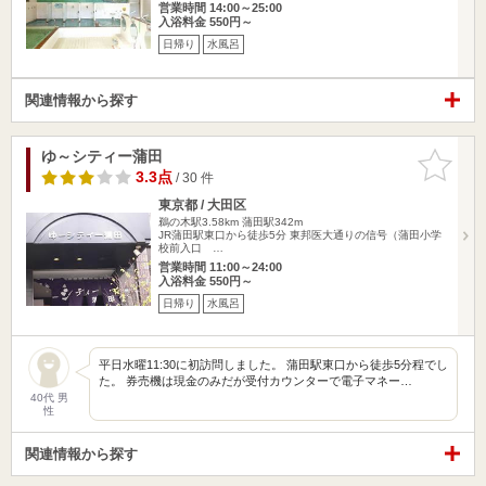
営業時間 14:00～25:00
入浴料金 550円～
日帰り
水風呂
関連情報から探す
ゆ～シティー蒲田
お気に入
りに追加
3.3点
/ 30 件
東京都 / 大田区
鵜の木駅3.58km
蒲田駅342m
JR蒲田駅東口から徒歩5分 東邦医大通りの信号（蒲田小学
校前入口 …
営業時間 11:00～24:00
入浴料金 550円～
日帰り
水風呂
平日水曜11:30に初訪問しました。 蒲田駅東口から徒歩5分程でし
た。 券売機は現金のみだが受付カウンターで電子マネー…
40代 男
性
関連情報から探す