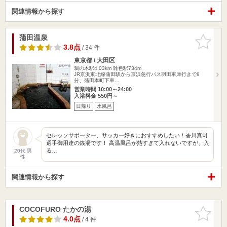
関連情報から探す
蒲田温泉
お気に入
りに追加
3.8点
/ 34 件
東京都 / 大田区
鵜の木駅4.03km
雑色駅734m
JR京浜東北線蒲田駅から京浜急行バス羽田車庫行きで8
分、蒲田本町下車…
営業時間 10:00～24:00
入浴料金 550円～
日帰り
水風呂
セレッソサポーター、サッカー好きにおすすめしたい！香川真司
選手御用達の銭湯です！ 高温風呂が熱すぎて入れないですが、入
る…
20代 男
性
関連情報から探す
COCOFURO たかの湯
お気に入
りに追加
4.0点
/ 4 件