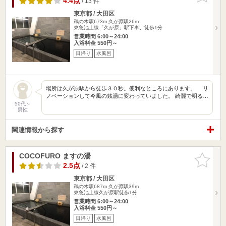
4.4点
/ 13 件
東京都 / 大田区
鵜の木駅673m
久が原駅26m
東急池上線「久が原」駅下車、徒歩1分
営業時間 6:00～24:00
入浴料金 550円～
日帰り
水風呂
場所は久が原駅から徒歩３０秒。便利なところにあります。 リ
ノベーションして今風の銭湯に変わっていました。 綺麗で明る…
50代～
男性
関連情報から探す
COCOFURO ますの湯
お気に入
りに追加
2.5点
/ 2 件
東京都 / 大田区
鵜の木駅687m
久が原駅39m
東急池上線久が原駅徒歩1分
営業時間 6:00～24:00
入浴料金 550円～
日帰り
水風呂