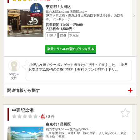
東京都 / 大田区
鵜の木駅3.42km
蒲田駅143m
JR京浜東北線・東急線蒲田駅西口下車徒歩1分。西口右
手、ドンキホーテ…
営業時間 11:00～翌9:00
入浴料金 1,580円～
日帰り
宿泊
水風呂
楽天トラベルの宿泊プランを見る
LINEお友達でクーポンゲット出来たので行って来ました。 LINE
お友達で1100円の岩盤浴無料！有料ラウンジ無料！ドリ…
50代～
女性
関連情報から探す
中延記念湯
お気に入
りに追加
-点
/ 0 件
東京都 / 品川区
鵜の木駅3.54km
旗の台駅363m
・東急池上線・大井町線「旗の台駅」より徒歩5分 ・東急
池上線「長原…