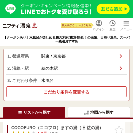
購入済チケットはこちら
ログイン
履歴
メニュー
【クーポンあり】水風呂が楽しめる鵜の木駅(東京都)近くの温泉、日帰り温泉、スーパ
ー銭湯おすすめ
1. 都道府県
関東 / 東京都
2. 沿線・駅
鵜の木駅
3. こだわり条件
水風呂
こだわり条件を変更する
リストから探す
地図から探す
COCOFURO（ココフロ）ますの湯（旧 益の湯）
お気に入
りに追加