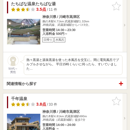
たちばな温泉たちばな湯
お気に入
りに追加
3.5点
/ 11 件
神奈川県 / 川崎市高津区
鵜の木駅4.71km
武蔵新城駅1.32km
JR南武線、武蔵新城駅からバス5分。
営業時間 14:30～23:30
入浴料金 500円～
日帰り
水風呂
熱々黒湯と源泉黒湯を使った水風呂を交互に。間に電気風呂でブ
ルブルさせながら。 平日15時くらいに伺ったら、すいていまし
た…
50代～
男性
関連情報から探す
千年温泉
お気に入
りに追加
3.8点
/ 33 件
神奈川県 / 川崎市高津区
鵜の木駅4.81km
武蔵新城駅490m
JR南武線（武蔵新城駅）徒歩7分
営業時間 14:00～24:00
入浴料金 ～