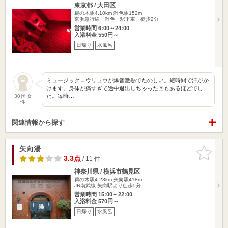
東京都 / 大田区
鵜の木駅4.10km
雑色駅152m
京浜急行線「雑色」駅下車、徒歩2分
営業時間 6:00～24:00
入浴料金 550円～
日帰り
水風呂
ミュージックロウリュウが爆音激熱でたのしい。短時間で汗がか
けます。身体が痛すぎて途中退出しちゃった回もあるほどでし
た。毎時…
30代 女
性
関連情報から探す
矢向湯
お気に入
りに追加
3.3点
/ 11 件
神奈川県 / 横浜市鶴見区
鵜の木駅4.28km
矢向駅418m
JR南武線 矢向駅より徒歩5分
営業時間 15:00～22:00
入浴料金 570円～
日帰り
水風呂