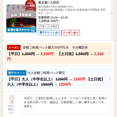
東京都 / 大田区
鵜の木駅4.02km
雑色駅276m
京浜急行本線 雑色駅より徒歩3分首都高速1号羽田線 羽田
出口（上り）…
営業時間 10:00～23:00
入浴料金 500円～
日帰り
水風呂
電子チケットあり
クーポンあり
全館ご利用パック最大350円引き ※火曜定休
クーポン
【平日】
1,250円
→
1,200円
【土日祝】
1,550円
→
1,200
円
大人全館ご利用パック割引
電子チケット
【平日】大人（中学生以上）
1250円
→
1200円
【土日祝】
大人（中学生以上）
1550円
→
1200円
今回で、三度目の利用になります。クーポンで非常に安く利用で
きる所が良いです。施設は、比較的新しく使い勝手も良いです。
温泉も…
50代～
指定し
ない