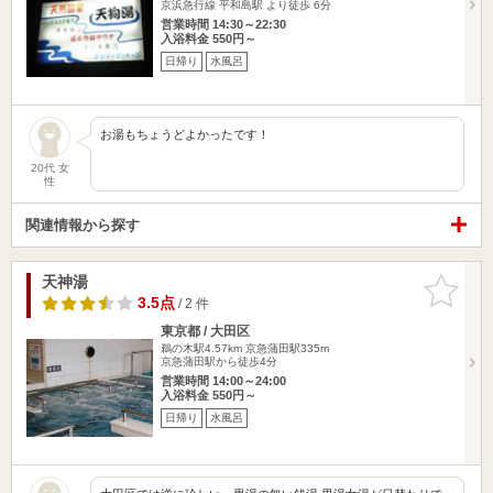
京浜急行線 平和島駅 より徒歩 6分
営業時間 14:30～22:30
入浴料金 550円～
日帰り
水風呂
お湯もちょうどよかったです！
20代 女
性
関連情報から探す
天神湯
お気に入
りに追加
3.5点
/ 2 件
東京都 / 大田区
鵜の木駅4.57km
京急蒲田駅335m
京急蒲田駅から徒歩4分
営業時間 14:00～24:00
入浴料金 550円～
日帰り
水風呂