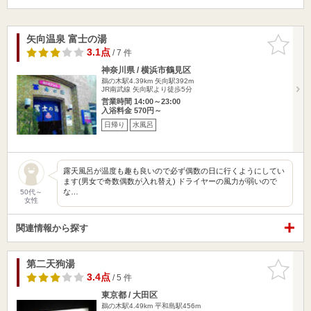
矢向温泉 富士の湯
お気に入
りに追加
3.1点
/ 7 件
神奈川県 / 横浜市鶴見区
鵜の木駅4.39km
矢向駅392m
JR南武線 矢向駅より徒歩5分
営業時間 14:00～23:00
入浴料金 570円～
日帰り
水風呂
露天風呂が温度も趣も良いので必ず偶数の日に行くようにしてい
ます(男女で奇数偶数が入れ替え) ドライヤーの風力が弱いので
な…
50代～
女性
関連情報から探す
第二天狗湯
お気に入
りに追加
3.4点
/ 5 件
東京都 / 大田区
鵜の木駅4.49km
平和島駅456m