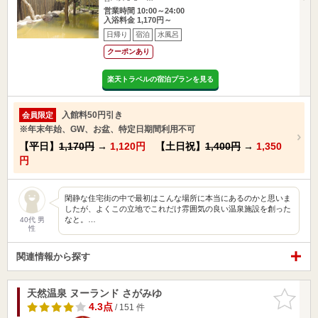
営業時間 10:00～24:00
入浴料金 1,170円～
日帰り
宿泊
水風呂
クーポンあり
楽天トラベルの宿泊プランを見る
入館料50円引き
会員限定
※年末年始、GW、お盆、特定日期間利用不可
【平日】
1,170円
→
1,120円
【土日祝】
1,400円
→
1,350
円
閑静な住宅街の中で最初はこんな場所に本当にあるのかと思いま
したが、よくこの立地でこれだけ雰囲気の良い温泉施設を創った
なと。…
40代 男
性
関連情報から探す
天然温泉 ヌーランド さがみゆ
お気に入
りに追加
4.3点
/ 151 件