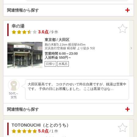
関連情報から探す
幸の湯
お気に入
りに追加
3.6点
/ 9 件
東京都 / 大田区
鵜の木駅5.11km
糀谷駅445m
京浜急行空港線 糀谷駅 より徒歩 5分
営業時間 6:00～23:00
入浴料金 550円～
日帰り
水風呂
大田区最高です。 コロナのせいで外出自粛ですが、銭湯は営業中
です。 子供の日にお邪魔しました。 ここは黒湯ではな…
50代～
女性
関連情報から探す
TOTONOUCHI（ととのうち）
お気に入
りに追加
5.0点
/ 1 件