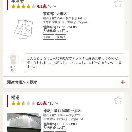
草津湯
お気に入
りに追加
4.1点
/ 8 件
東京都 / 大田区
鵜の木駅2.09km
矢口渡駅308m
東急多摩川線 矢口渡駅より徒歩4分
営業時間 12:00～24:00
入浴料金 550円～
日帰り
水風呂
こんなところにこんな素敵なオアシス！心身共に参ってるので、
凄く救われます。お湯よし、サウナよし、ロビーがまたいい！湯
上りの…
50代～
男性
関連情報から探す
橘湯
お気に入
りに追加
2.8点
/ 15 件
神奈川県 / 川崎市中原区
鵜の木駅2.18km
平間駅773m
JR南武線 平間駅より徒歩10分
営業時間 15:00～23:00
入浴料金 570円～