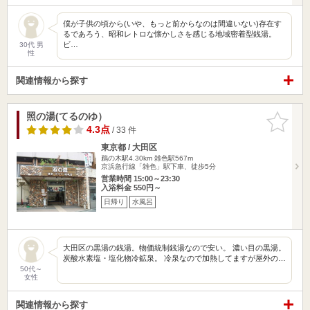
僕が子供の頃から(いや、もっと前からなのは間違いない)存在す
るであろう、昭和レトロな懐かしさを感じる地域密着型銭湯。
ビ…
30代 男
性
関連情報から探す
照の湯(てるのゆ）
お気に入
りに追加
4.3点
/ 33 件
東京都 / 大田区
鵜の木駅4.30km
雑色駅567m
京浜急行線「雑色」駅下車、徒歩5分
営業時間 15:00～23:30
入浴料金 550円～
日帰り
水風呂
大田区の黒湯の銭湯。物価統制銭湯なので安い。 濃い目の黒湯。
炭酸水素塩・塩化物冷鉱泉。 冷泉なので加熱してますが屋外の…
50代～
女性
関連情報から探す