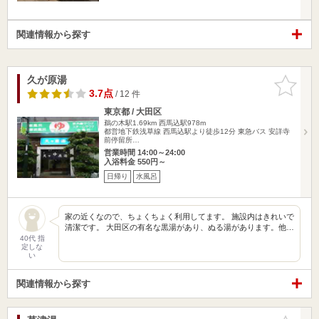
関連情報から探す
久が原湯
お気に入
りに追加
3.7点
/ 12 件
東京都 / 大田区
鵜の木駅1.69km
西馬込駅978m
都営地下鉄浅草線 西馬込駅より徒歩12分 東急バス 安詳寺
前停留所…
営業時間 14:00～24:00
入浴料金 550円～
日帰り
水風呂
家の近くなので、ちょくちょく利用してます。 施設内はきれいで
清潔です。 大田区の有名な黒湯があり、ぬる湯があります。他…
40代 指
定しな
い
関連情報から探す