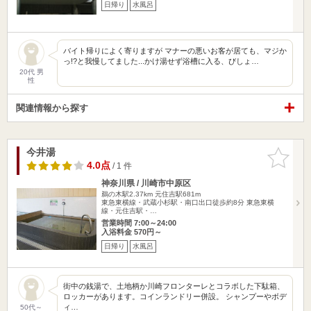
日帰り
水風呂
バイト帰りによく寄りますが マナーの悪いお客が居ても、マジか
っ!?と我慢してました...かけ湯せず浴槽に入る、びしょ…
20代 男
性
関連情報から探す
今井湯
お気に入
りに追加
4.0点
/ 1 件
神奈川県 / 川崎市中原区
鵜の木駅2.37km
元住吉駅681m
東急東横線・武蔵小杉駅・南口出口徒歩約8分 東急東横
線・元住吉駅・…
営業時間 7:00～24:00
入浴料金 570円～
日帰り
水風呂
街中の銭湯で、土地柄か川崎フロンターレとコラボした下駄箱、
ロッカーがあります。コインランドリー併設。 シャンプーやボデ
ィ…
50代～