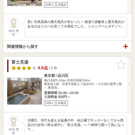
日帰り
水風呂
黒い天然温泉の露天風呂が良かった！ 銭湯で炭酸泉と露天風呂が
あるのはコスパが良くて大満足でした。 シャンプーとボディー…
30代 男
性
関連情報から探す
富士見湯
お気に入
りに追加
4.0点
/ 2 件
東京都 / 品川区
鵜の木駅5.03km
荏原中延駅294m
東急池上線 荏原中延駅より徒歩5分 ＜その他の最寄り駅
＞ 東急池…
営業時間 15:30～23:30
入浴料金 550円～
日帰り
水風呂
日曜日、35℃を超える猛暑の中、砧公園でサッカーをしてから西
品川の自宅へ帰る途中に「富士見湯」へ！WEBで調べて気になっ
て…
30代 男
性