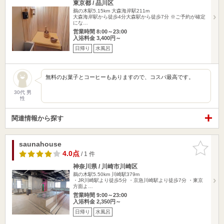
東京都 / 品川区
鵜の木駅5.15km
大森海岸駅211m
大森海岸駅から徒歩4分 ​大森駅から徒歩7分 ※ご予約が確定
にな…
営業時間 8:00～23:00
入浴料金 3,400円～
日帰り
水風呂
無料のお菓子とコーヒーもありますので、コスパ最高です。
30代 男
性
関連情報から探す
saunahouse
お気に入
りに追加
4.0点
/ 1 件
神奈川県 / 川崎市川崎区
鵜の木駅5.50km
川崎駅379m
・JR川崎駅より徒歩5分 ・京急川崎駅より徒歩7分 ・東京
方面よ…
営業時間 9:00～23:00
入浴料金 2,350円～
日帰り
水風呂