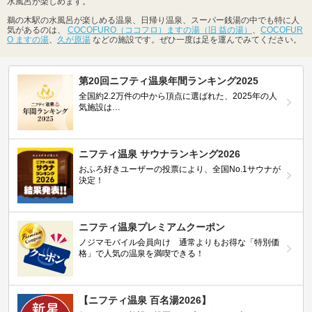
水風呂が楽しめます。
鵜の木駅の水風呂が楽しめる温泉、日帰り温泉、スーパー銭湯の中でも特に人
気があるのは、
COCOFURO（ココフロ）ますの湯（旧 益の湯）
、
COCOFUR
O ますの湯
、
久が原湯
などの施設です。ぜひ一度は足を運んでみてください。
第20回ニフティ温泉年間ランキング2025
全国約2.2万件の中から頂点に選ばれた、2025年の人
気施設は…
ニフティ温泉 サウナランキング2026
おふろ好きユーザーの投票により、全国No.1サウナが
決定！
ニフティ温泉プレミアムクーポン
ノジマモバイル会員向け 通常よりもお得な「特別価
格」で人気の温泉を満喫できる！
【ニフティ温泉 百名湯2026】