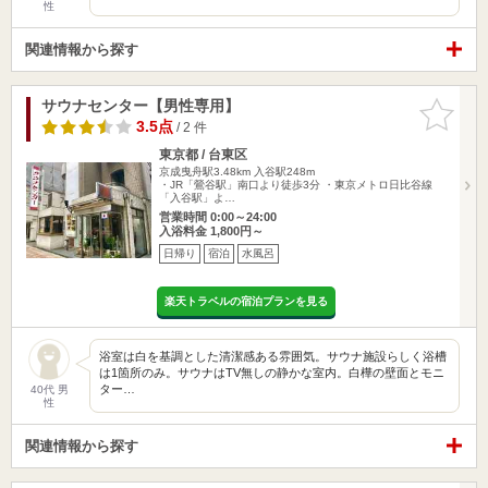
性
関連情報から探す
サウナセンター【男性専用】
お気に入
りに追加
3.5点
/ 2 件
東京都 / 台東区
京成曳舟駅3.48km
入谷駅248m
・JR「鶯谷駅」南口より徒歩3分 ・東京メトロ日比谷線
「入谷駅」よ…
営業時間 0:00～24:00
入浴料金 1,800円～
日帰り
宿泊
水風呂
楽天トラベルの宿泊プランを見る
浴室は白を基調とした清潔感ある雰囲気。サウナ施設らしく浴槽
は1箇所のみ。サウナはTV無しの静かな室内。白樺の壁面とモニ
ター…
40代 男
性
関連情報から探す