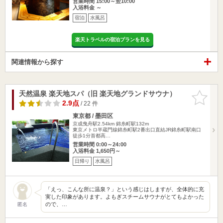
営業時間 15:00～翌10:00
入浴料金 ～
宿泊
水風呂
楽天トラベルの宿泊プランを見る
関連情報から探す
天然温泉 楽天地スパ（旧 楽天地グランドサウナ）
お気に入
りに追加
2.9点
/ 22 件
東京都 / 墨田区
京成曳舟駅2.54km
錦糸町駅132m
東京メトロ半蔵門線錦糸町駅2番出口直結JR錦糸町駅南口
徒歩1分首都高…
営業時間 0:00～24:00
入浴料金 1,650円～
日帰り
水風呂
「えっ、こんな所に温泉？」という感じはしますが、全体的に充
実した印象があります。よもぎスチームサウナがとてもよかった
ので、…
匿名