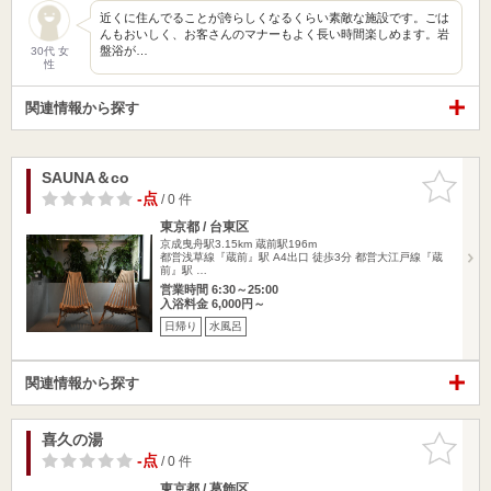
近くに住んでることが誇らしくなるくらい素敵な施設です。ごは
んもおいしく、お客さんのマナーもよく長い時間楽しめます。岩
盤浴が…
30代 女
性
関連情報から探す
SAUNA＆co
お気に入
りに追加
-点
/ 0 件
東京都 / 台東区
京成曳舟駅3.15km
蔵前駅196m
都営浅草線『蔵前』駅 A4出口 徒歩3分 都営大江戸線『蔵
前』駅 …
営業時間 6:30～25:00
入浴料金 6,000円～
日帰り
水風呂
関連情報から探す
喜久の湯
お気に入
りに追加
-点
/ 0 件
東京都 / 葛飾区