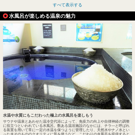
すべて表示する
水風呂が楽しめる温泉の魅力
水温や水質にもこだわった極上の水風呂を楽しもう
サウナや温泉とあわせた温冷交代浴によって、免疫力の向上や自律神経の調整
に役立つといわれている水風呂。数ある温浴施設のなかには、チラ―と呼ばれ
る装置を用いて常に一定の水温を保つように管理したり、天然水やナノ水とい
った水そのもののクオリティに気を使うなど、こだわりの水風呂を提供すると