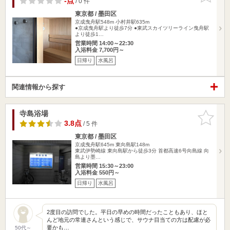
-点
/ 0 件
東京都 / 墨田区
京成曳舟駅548m
小村井駅635m
●京成曳舟駅より徒歩7分 ●東武スカイツリーライン曳舟駅
より徒歩1…
営業時間 14:00～22:30
入浴料金 7,700円～
日帰り
水風呂
関連情報から探す
寺島浴場
お気に入
りに追加
3.8点
/ 5 件
東京都 / 墨田区
京成曳舟駅645m
東向島駅148m
東武伊勢崎線 東向島駅から徒歩3分 首都高速6号向島線 向
島より墨…
営業時間 15:30～23:00
入浴料金 550円～
日帰り
水風呂
2度目の訪問でした。平日の早めの時間だったこともあり、ほと
んど地元の常連さんという感じで、サウナ目当ての方は配慮が必
要かも…
50代～