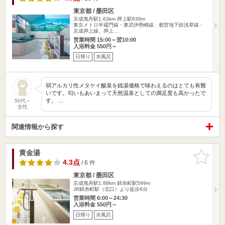
東京都 / 墨田区
京成曳舟駅1.63km
押上駅639m
東京メトロ半蔵門線・東武伊勢崎線、都営地下鉄浅草線・
京成押上線、押上…
営業時間 15:00～翌10:00
入浴料金 550円～
日帰り
水風呂
弱アルカリ性メタケイ酸泉を銭湯価格で味わえるのはとても有難
いです。匂いもあいまって天然温泉としての満足度も高かったで
す。 …
50代～
女性
関連情報から探す
黄金湯
お気に入
りに追加
4.3点
/ 6 件
東京都 / 墨田区
京成曳舟駅1.88km
錦糸町駅599m
JR錦糸町駅（北口）より徒歩6分
営業時間 6:00～24:30
入浴料金 550円～
日帰り
水風呂