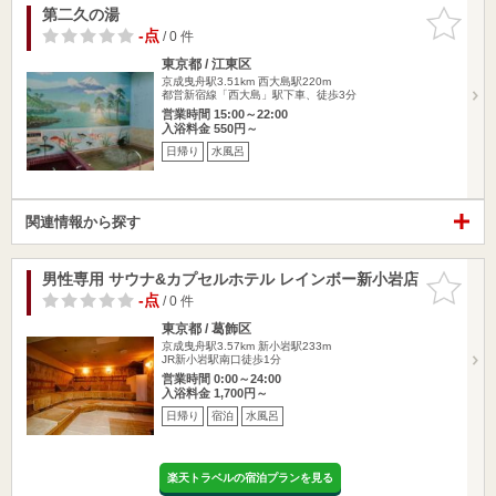
第二久の湯
お気に入
りに追加
-点
/ 0 件
東京都 / 江東区
京成曳舟駅3.51km
西大島駅220m
都営新宿線「西大島」駅下車、徒歩3分
営業時間 15:00～22:00
入浴料金 550円～
日帰り
水風呂
関連情報から探す
男性専用 サウナ&カプセルホテル レインボー新小岩店
お気に入
りに追加
-点
/ 0 件
東京都 / 葛飾区
京成曳舟駅3.57km
新小岩駅233m
JR新小岩駅南口徒歩1分
営業時間 0:00～24:00
入浴料金 1,700円～
日帰り
宿泊
水風呂
楽天トラベルの宿泊プランを見る