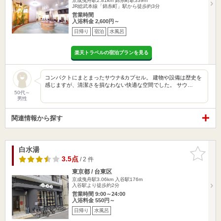
京成曳舟駅2.81km
錦糸町駅339m
JR総武本線「錦糸町」駅から徒歩約3分
営業時間
入浴料金 2,600円～
日帰り
宿泊
水風呂
楽天トラベルの宿泊プランを見る
コンパクトにまとまったサウナ&カプセル。 建物や設備は歴史を
感じますが、清潔さを損なわない快適な空間でした。 サウ…
50代～
男性
関連情報から探す
白水湯
お気に入
りに追加
3.5点
/ 2 件
東京都 / 台東区
京成曳舟駅3.06km
入谷駅176m
入谷駅より徒歩約2分
営業時間 9:00～24:00
入浴料金 550円～
日帰り
水風呂