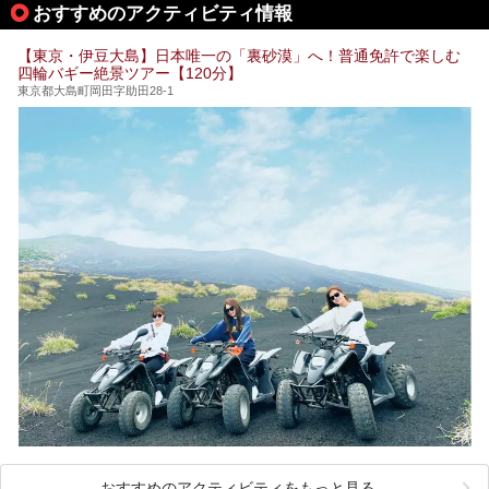
してみてください。
おすすめのアクティビティ情報
そこで本記事では、東京でおすすめのスーパー銭湯を、目的
別に厳選した30施設からご紹介します。
【東京・伊豆大島】日本唯一の「裏砂漠」へ！普通免許で楽しむ
24時間営業で宿泊できる施設や、1,000円以下で楽しめる安
四輪バギー絶景ツアー【120分】
い施設、デートや休日レジャーにもぴったりなエンタメ要素
が充実した施設など、利用のシーンに合わせて参考にしてく
東京都大島町岡田字助田28-1
ださい。
おすすめのアクティビティをもっと見る