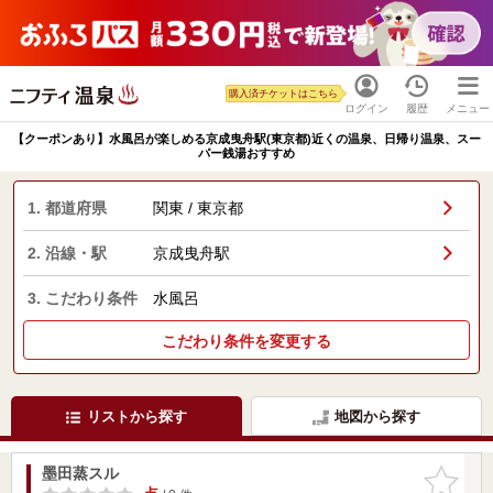
購入済チケットはこちら
ログイン
履歴
メニュー
【クーポンあり】水風呂が楽しめる京成曳舟駅(東京都)近くの温泉、日帰り温泉、スー
パー銭湯おすすめ
1. 都道府県
関東 / 東京都
2. 沿線・駅
京成曳舟駅
3. こだわり条件
水風呂
こだわり条件を変更する
リストから探す
地図から探す
墨田蒸スル
お気に入
りに追加