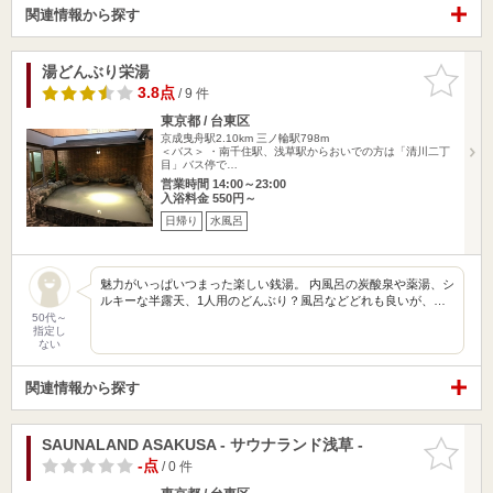
関連情報から探す
湯どんぶり栄湯
お気に入
りに追加
3.8点
/ 9 件
東京都 / 台東区
京成曳舟駅2.10km
三ノ輪駅798m
＜バス＞ ・南千住駅、浅草駅からおいでの方は「清川二丁
目」バス停で…
営業時間 14:00～23:00
入浴料金 550円～
日帰り
水風呂
魅力がいっぱいつまった楽しい銭湯。 内風呂の炭酸泉や薬湯、シ
ルキーな半露天、1人用のどんぶり？風呂などどれも良いが、…
50代～
指定し
ない
関連情報から探す
SAUNALAND ASAKUSA - サウナランド浅草 -
お気に入
りに追加
-点
/ 0 件