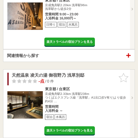
東京都 / 台東区
京成曳舟駅2.20km
浅草駅96m
浅草駅から徒歩2分
営業時間 9:00～23:00
入浴料金 16,000円～
日帰り
宿泊
水風呂
楽天トラベルの宿泊プランを見る
関連情報から探す
天然温泉 凌天の湯 御宿野乃 浅草別邸
お気に入
りに追加
-点
/ 0 件
東京都 / 台東区
京成曳舟駅2.33km
浅草駅238m
つくばエクスプレス線「浅草駅」A1出口(EV有り)より徒歩
約4分 …
営業時間
入浴料金 ～
宿泊
水風呂
楽天トラベルの宿泊プランを見る