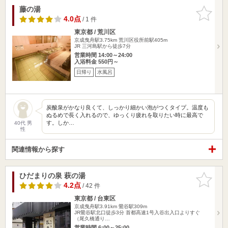
藤の湯
お気に入
りに追加
4.0点
/ 1 件
東京都 / 荒川区
京成曳舟駅3.75km
荒川区役所前駅405m
JR 三河島駅から徒歩7分
営業時間 14:00～24:00
入浴料金 550円～
日帰り
水風呂
炭酸泉がかなり良くて、しっかり細かい泡がつくタイプ。温度も
ぬるめで長く入れるので、ゆっくり疲れを取りたい時に最高で
す。しか…
40代 男
性
関連情報から探す
ひだまりの泉 萩の湯
お気に入
りに追加
4.2点
/ 42 件
東京都 / 台東区
京成曳舟駅3.91km
鶯谷駅309m
JR鶯谷駅北口徒歩3分 首都高速1号入谷出入口よりすぐ
（尾久橋通り…
営業時間 6:00～25:00