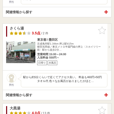
男性
関連情報から探す
さくら湯
お気に入
りに追加
3.5点
/ 2 件
東京都 / 墨田区
京成曳舟駅1.34km
押上駅415m
都営浅草線／東京メトロ半蔵門線の押上〈スカイツリー
前〉駅から徒歩2分…
営業時間 15:00～24:00
入浴料金 550円～
日帰り
水風呂
駅から約5分くらいで近くてアクセス良い。 料金も460円+50円
タオル代 色々なお風呂がありましたがほと…
男性
関連情報から探す
大黒湯
お気に入
りに追加
4.0点
/ 13 件