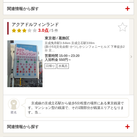
関連情報から探す
アクアドルフィンランド
お気に入
りに追加
3.0点
/ 5 件
東京都 / 葛飾区
京成曳舟駅3.64km
京成立石駅339m
[新小53]文化会館･かつしかシンフォニーヒルズ 下車徒歩2
分 京…
営業時間 15:00～23:20
入浴料金 550円～
日帰り
水風呂
京成線の京成立石駅から徒歩5分程度の場所にある東京銭湯で
す。マンション型の銭湯で、その1階部分が銭湯エリアとなりま
す。当…
匿名
関連情報から探す