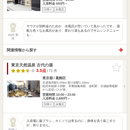
入浴料金 550円～
日帰り
水風呂
サウナが別料金のためか、水風呂が空いていて良かったです。 湯
船も色々なお風呂があり、変わり湯もあるのでサムシングニュー
も…
40代 男
性
関連情報から探す
東京天然温泉 古代の湯
お気に入
りに追加
3.5点
/ 71 件
東京都 / 葛飾区
京成曳舟駅4.00km
新小岩駅1.44km
総武本線新小岩駅、常磐線亀有駅、金町駅、京成線青砥駅
から送迎バスが発…
営業時間 10:00～23:00
入浴料金 2,680円～
日帰り
水風呂
入浴場に歯ブラシ，カミソリは有るのに，身体を洗う垢こすり
が，有りません。
50代～