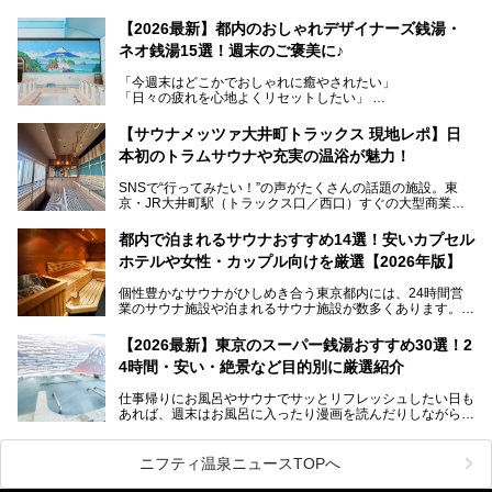
レトロでノスタルジックなタイル絵はそのまま、昔からここ
【2026最新】都内のおしゃれデザイナーズ銭湯・
を知る地元の人にも、新しく足を運んでくれる人にも愛され
ネオ銭湯15選！週末のご褒美に♪
る、今の時代の"銭湯"として生まれ変わりました。洞窟のよ
うなユニークなサウナ、自家醸造のクラフトビールが飲める
「今週末はどこかでおしゃれに癒やされたい」
ビアバーなど、新しく登場したスポットも併せて紹介しま
「日々の疲れを心地よくリセットしたい」
す。充実した設備があるのに、基本の入浴料が銭湯価格の5
──そんなときにおすすめなのが、今、都内で大きなブーム
50円というのも嬉しすぎます！
となっている新しいスタイルの銭湯です。
【サウナメッツァ大井町トラックス 現地レポ】日
本初のトラムサウナや充実の温浴が魅力！
最近、SNSやメディアで「デザイナーズ銭湯」や「ネオ銭
湯」という言葉をよく耳にしませんか？
SNSで“行ってみたい！”の声がたくさんの話題の施設。東
京・JR大井町駅（トラックス口／西口）すぐの大型商業施
本記事では、そもそもこれらがどんな銭湯なのか、その気に
設・大井町 トラックスに、2026年3月28日、「サウナメッ
なる違いを分かりやすく解説！さらに、都内で絶対に外せな
ツァ大井町トラックス」がニューオープン。施設の様子をレ
いおしゃれな名店15選を、おすすめの順番で一挙にご紹介
都内で泊まれるサウナおすすめ14選！安いカプセル
ポ―トします。
します。
ホテルや女性・カップル向けを厳選【2026年版】
個性豊かなサウナがひしめき合う東京都内には、24時間営
業のサウナ施設や泊まれるサウナ施設が数多くあります。
終電を逃した深夜の利用に限らず、時間を気にしないサウナ
を旅の目的とする「サ旅」や自分へのご褒美のための宿泊な
【2026最新】東京のスーパー銭湯おすすめ30選！2
ど、自分の好きなタイミングで好きなだけサ活ができるのが
4時間・安い・絶景など目的別に厳選紹介
魅力です。
仕事帰りにお風呂やサウナでサッとリフレッシュしたい日も
最近では、男性専用施設だけでなく、カップルや女性に嬉し
あれば、週末はお風呂に入ったり漫画を読んだりしながら一
い個室サウナも増えてきました。
日中ダラダラ過ごしたい日もあると思います。
この記事では、東京都内にある24時間営業のサウナの中か
また、終電を逃してしまい、「このまま朝までゆっくりでき
ら、特におすすめしたい施設14選をご紹介します。
ニフティ温泉ニュースTOPへ
る場所があれば」と探した経験がある人も多いのではないで
宿泊可能な施設もピックアップしているので、ぜひチェック
しょうか。