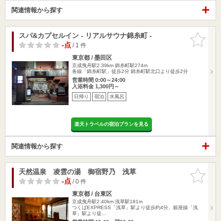
関連情報から探す
スパ&カプセルイン - リアルサウナ錦糸町 -
お気に入
りに追加
-点
/ 1 件
東京都 / 墨田区
京成曳舟駅2.39km
錦糸町駅274m
各線「錦糸町駅」徒歩2分 錦糸町駅北口より徒歩2分
営業時間 0:00～24:00
入浴料金 1,300円～
日帰り
宿泊
水風呂
楽天トラベルの宿泊プランを見る
関連情報から探す
天然温泉 凌雲の湯 御宿野乃 浅草
お気に入
りに追加
-点
/ 0 件
東京都 / 台東区
京成曳舟駅2.40km
浅草駅181m
つくばEXPRESS「浅草」駅より徒歩約4分、銀座線「浅
草」駅より徒…