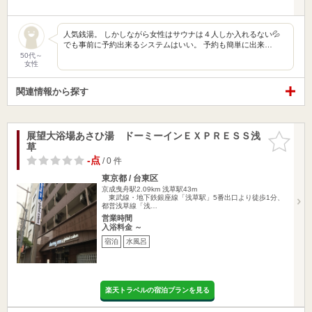
人気銭湯。 しかしながら女性はサウナは４人しか入れるない💦
でも事前に予約出来るシステムはいい。 予約も簡単に出来…
50代～
女性
関連情報から探す
展望大浴場あさひ湯 ドーミーインＥＸＰＲＥＳＳ浅
お気に入
草
りに追加
-点
/ 0 件
東京都 / 台東区
京成曳舟駅2.09km
浅草駅43m
東武線・地下鉄銀座線「浅草駅」5番出口より徒歩1分、
都営浅草線「浅…
営業時間
入浴料金 ～
宿泊
水風呂
楽天トラベルの宿泊プランを見る