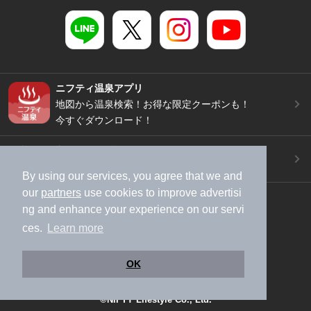
ニフティ温泉アプリ
地図から温泉検索！お得な限定クーポンも！
今すぐダウンロード！
ご意見ご要望 ・お問い合わせ
施設データの新規追加や修正依頼もこちらから
By using our services, you agree that we and
our
partners
use cookies to improve advertisi
スマートフォン
/
PC
ng and enhance your experience on our servi
加盟店募集（資料請求）
広告出稿のご案内
ces.
Learn more
利用規約
ライフスタイルMEMBERS+規約
特定商取引法に基づく表記
ヘルプ
採用情報
OK
運営会社
個人情報保護ポリシー
©NIFTY Lifestyle Co., Ltd.