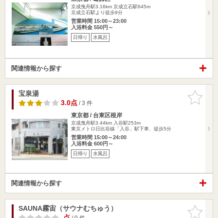
京成曳舟駅3.16km
京成立石駅645m
京成立石駅より徒歩9分
営業時間 15:00～23:00
入浴料金 550円～
日帰り
水風呂
関連情報から探す
宝泉湯
お気に入
りに追加
3.0点
/ 3 件
東京都 / 台東区根岸
京成曳舟駅3.44km
入谷駅253m
東京メトロ日比谷線「入谷」駅下車、徒歩5分
営業時間 15:00～24:00
入浴料金 600円～
日帰り
水風呂
関連情報から探す
SAUNA霧宙（サウナむちゅう）
お気に入
りに追加
-点
/ 0 件