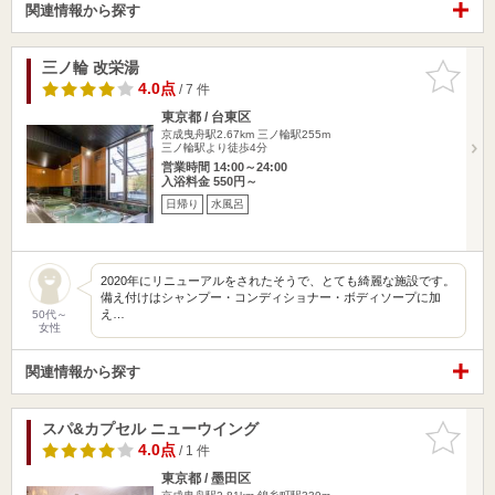
関連情報から探す
三ノ輪 改栄湯
お気に入
りに追加
4.0点
/ 7 件
東京都 / 台東区
京成曳舟駅2.67km
三ノ輪駅255m
三ノ輪駅より徒歩4分
営業時間 14:00～24:00
入浴料金 550円～
日帰り
水風呂
2020年にリニューアルをされたそうで、とても綺麗な施設です。
備え付けはシャンプー・コンディショナー・ボディソープに加
え…
50代～
女性
関連情報から探す
スパ&カプセル ニューウイング
お気に入
りに追加
4.0点
/ 1 件
東京都 / 墨田区