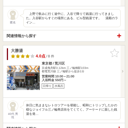
上野で飲みに行く途中に、入谷で降りて銭湯に行ってきまし
た。入谷駅からすぐの場所にある、ビル型銭湯です。 湯殿のラ
イン…
匿名
関連情報から探す
大勝湯
お気に入
りに追加
4.0点
/ 8 件
東京都 / 荒川区
京成曳舟駅3.12km
三ノ輪橋駅103m
都電荒川線 三ノ輪駅から徒歩1分
営業時間 10:00～21:00
入浴料金 550円～
日帰り
水風呂
休日に気ままなレトロツアーを堪能し、昭和にトリップしたかの
様なジョイフル三ノ輪商店街をてくてく。アーケードに面した銭
湯を発…
40代 男
性