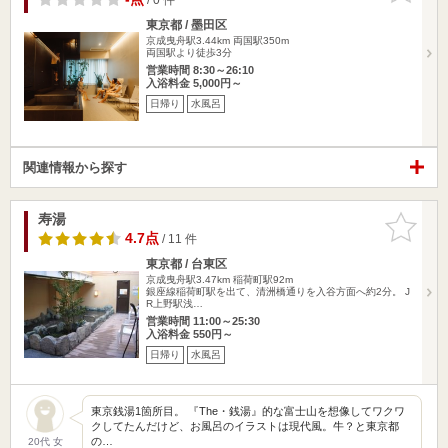
東京都 / 墨田区
京成曳舟駅3.44km
両国駅350m
両国駅より徒歩3分
営業時間 8:30～26:10
入浴料金 5,000円～
日帰り
水風呂
関連情報から探す
寿湯
お気に入
りに追加
4.7点
/ 11 件
東京都 / 台東区
京成曳舟駅3.47km
稲荷町駅92m
銀座線稲荷町駅を出て、清洲橋通りを入谷方面へ約2分。 J
R上野駅浅…
営業時間 11:00～25:30
入浴料金 550円～
日帰り
水風呂
東京銭湯1箇所目。 『The・銭湯』的な富士山を想像してワクワ
クしてたんだけど、お風呂のイラストは現代風。牛？と東京都
の…
20代 女