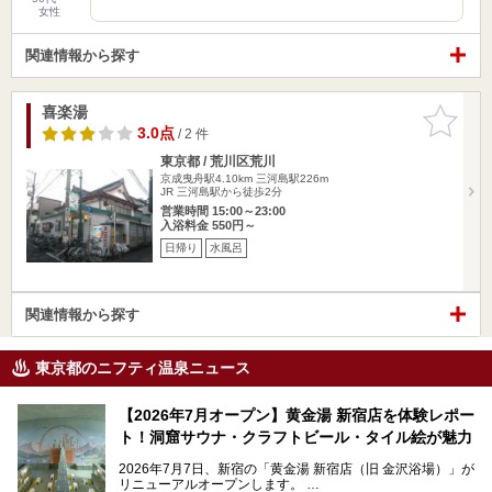
女性
関連情報から探す
喜楽湯
お気に入
りに追加
3.0点
/ 2 件
東京都 / 荒川区荒川
京成曳舟駅4.10km
三河島駅226m
JR 三河島駅から徒歩2分
営業時間 15:00～23:00
入浴料金 550円～
日帰り
水風呂
関連情報から探す
東京都のニフティ温泉ニュース
【2026年7月オープン】黄金湯 新宿店を体験レポー
ト！洞窟サウナ・クラフトビール・タイル絵が魅力
2026年7月7日、新宿の「黄金湯 新宿店（旧 金沢浴場）」が
リニューアルオープンします。