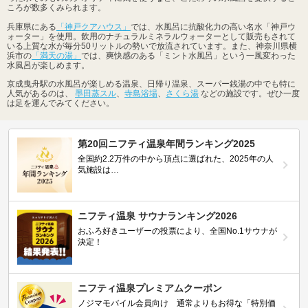
ころが数多くみられます。
兵庫県にある
「神戸クアハウス」
では、水風呂に抗酸化力の高い名水「神戸ウ
ォーター」を使用。飲用のナチュラルミネラルウォーターとして販売もされて
いる上質な水が毎分50リットルの勢いで放流されています。また、神奈川県横
浜市の
「満天の湯」
では、爽快感のある「ミント水風呂」という一風変わった
水風呂が楽しめます。
京成曳舟駅の水風呂が楽しめる温泉、日帰り温泉、スーパー銭湯の中でも特に
人気があるのは、
墨田蒸スル
、
寺島浴場
、
さくら湯
などの施設です。ぜひ一度
は足を運んでみてください。
第20回ニフティ温泉年間ランキング2025
全国約2.2万件の中から頂点に選ばれた、2025年の人
気施設は…
ニフティ温泉 サウナランキング2026
おふろ好きユーザーの投票により、全国No.1サウナが
決定！
ニフティ温泉プレミアムクーポン
ノジマモバイル会員向け 通常よりもお得な「特別価