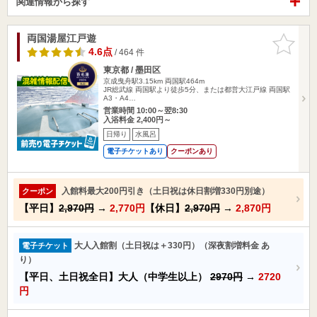
関連情報から探す
両国湯屋江戸遊
お気に入
りに追加
4.6点
/ 464 件
東京都 / 墨田区
京成曳舟駅3.15km
両国駅464m
JR総武線 両国駅より徒歩5分、または都営大江戸線 両国駅
A3・A4…
営業時間 10:00～翌8:30
入浴料金 2,400円～
日帰り
水風呂
電子チケットあり
クーポンあり
入館料最大200円引き（土日祝は休日割増330円別途）
クーポン
【平日】
2,970円
→
2,770円
【休日】
2,970円
→
2,870円
大人入館割（土日祝は＋330円）（深夜割増料金 あ
電子チケット
り）
【平日、土日祝全日】大人（中学生以上）
2970円
→
2720
円