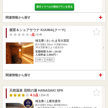
楽天トラベルの宿泊プランを見る
関連情報から探す
個室＆シェアサウナ KUUMA(クーマ)
お気に入
りに追加
-点
/ 0 件
埼玉県 / さいたま市大宮区
西大宮駅4.58km
大宮駅299m
JR大宮駅東口より徒歩2分
営業時間 8:00～24:00
入浴料金 2,980円～
日帰り
水風呂
関連情報から探す
天然温泉 花咲の湯 HANASAKI SPA
お気に入
りに追加
4.1点
/ 204 件
埼玉県 / 上尾市原市
西大宮駅5.85km
原市駅380m
・埼玉新都市交通ニューシャトル原市駅から徒歩5分（大