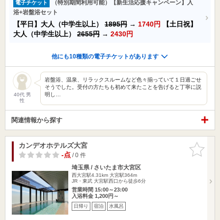
（特別期間利用可能）【新生活応援キャンペーン】入
電子チケット
浴+岩盤浴セット
【平日】大人（中学生以上）
1895円
→
1740円
【土日祝】
大人（中学生以上）
2655円
→
2430円
他にも10種類の電子チケットがあります
岩盤浴、温泉、リラックスルームなど色々揃っていて１日過ごせ
そうでした。受付の方たちも初めて来たことを告げると丁寧に説
明し…
40代 男
性
関連情報から探す
カンデオホテルズ大宮
お気に入
りに追加
-点
/ 0 件
埼玉県 / さいたま市大宮区
西大宮駅4.31km
大宮駅364m
JR・東武 大宮駅西口から徒歩6分
営業時間 15:00～23:00
入浴料金 1,200円～
日帰り
宿泊
水風呂