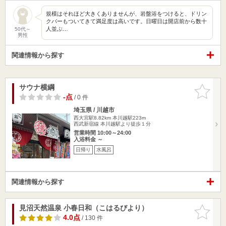
規模はそれほど大きくありませんが、岩盤浴をつけると、ドリン
クバーもついてきて満足度は高いです。日曜日は開店前から数十
人並ぶ…
50代～
男性
関連情報から探す
サウナ横綱
お気に入
りに追加
-点
/ 0 件
埼玉県 / 川越市
西大宮駅8.82km
本川越駅223m
西武新宿線 本川越駅より徒歩１分
営業時間 10:00～24:00
入浴料金 ～
日帰り
水風呂
関連情報から探す
見沼天然温泉 小春日和（こはるびより）
お気に入
りに追加
4.0点
/ 130 件