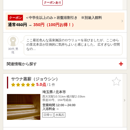
クーポンあり
＜中学生以上のみ＞岩盤浴割引き ※別途入館料
クーポン
通常
450円
→
350円（100円お得！）
ここ最近色んな温泉施設のロウリューを浴びましたが、ここゆら
の里北本店が圧倒的に気持ちよいと感じました。 広すぎない空間
なの…
30代 男
性
関連情報から探す
サウナ蒸薪（ジョウシン）
お気に入
りに追加
5.0点
/ 1 件
埼玉県 / 北本市
西大宮駅10.51km
桶川駅2.03km
県道33号、164号経由
営業時間 12:00～24:00
入浴料金 ～
日帰り
水風呂