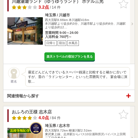
川越湯遊ランド（ゆうゆうランド） ホテル三光
お気に入
りに追加
3.2点
/ 14 件
埼玉県 / 川越市
西大宮駅8.66km
本川越駅416m
本川越駅より徒歩約3分、川越市駅より徒歩約8分、川越駅
より徒歩約12…
営業時間 9:00～24:00
入浴料金 760円～
日帰り
宿泊
水風呂
楽天トラベルの宿泊プランを見る
最近どんどんできているスーパー銭湯と比較すると確かに古いで
すが、昔の「ラドンセンター」といった雰囲気です。 宴会場に演
歌…
匿名
関連情報から探す
おふろの王様 志木店
お気に入
りに追加
4.0点
/ 84 件
埼玉県 / 志木市
西大宮駅8.72km
柳瀬川駅2.51km
東武東上線、志木駅からバス10分浦和所沢バイパス上宗岡
二丁目交差点を…