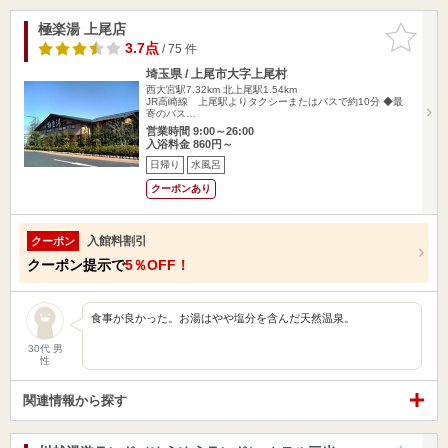
極楽湯 上尾店
お気に入
りに追加
3.7点
/ 75 件
埼玉県 / 上尾市大字上尾村
西大宮駅7.32km
北上尾駅1.54km
JR高崎線 上尾駅よりタクシーまたはバスで約10分 ◆最
寄のバス…
営業時間 9:00～26:00
入浴料金 860円～
日帰り
水風呂
クーポンあり
入館料割引
クーポン
クーポン提示で
5％OFF！
食事が良かった。お湯はやや塩分を含んだ天然温泉。
30代 男
性
関連情報から探す