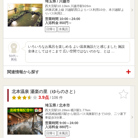
埼玉県 / 川越市
西大宮駅10.13km
川越市駅926m
JR東武東上線 川越駅西口よりバス利用10分、本川越駅よ
りバス利用2…
営業時間 10:00～24:00
入浴料金 850円～
日帰り
水風呂
いろいろなお風呂を楽しめる よい温泉施設だと感じました 施設
全体としてはそこまで 広い空間ではないのかな、とは …
50代～
男性
関連情報から探す
北本温泉 湯楽の里（ゆらのさと）
お気に入
りに追加
3.9点
/ 106 件
埼玉県 / 北本市
西大宮駅10.28km
桶川駅1.77km
JR高崎線桶川駅から朝日バス鴻巣駅行きで10分、二ツ家下
車徒歩3分東…
営業時間 9:00～24:00
入浴料金 880円～
日帰り
水風呂