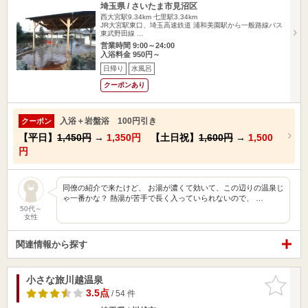
埼玉県 / さいたま市見沼区
西大宮駅9.34km
七里駅3.34km
JR大宮駅東口、埼玉高速鉄道 浦和美園駅から一般路線バス
東武野田線 …
営業時間 9:00～24:00
入浴料金 950円～
日帰り
水風呂
クーポンあり
入浴＋岩盤浴 100円引き
クーポン
【平日】
1,450円
→
1,350円
【土日祝】
1,600円
→
1,500
円
同僚の紹介で来たけど、 お湯が濃くて効いて、この辺りの温泉じ
ゃ一番かな？ 熱湯が苦手で長く入っていられないので、 …
50代～
女性
関連情報から探す
小さな旅川越温泉
お気に入
りに追加
3.5点
/ 54 件