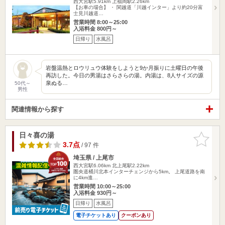
西大宮駅5.91km
上福岡駅2.26km
【お車の場合】 ・ 関越道「川越インター」より約20分富
士見川越道…
営業時間 8:00～25:00
入浴料金 800円～
日帰り
水風呂
岩盤温熱とロウリュウ体験をしようと9か月振りに土曜日の午後
再訪した。今日の男湯はさらさらの湯。内湯は、8人サイズの源
泉ぬる…
50代～
男性
関連情報から探す
日々喜の湯
お気に入
りに追加
3.7点
/ 97 件
埼玉県 / 上尾市
西大宮駅6.06km
北上尾駅2.22km
圏央道桶川北本インターチェンジから5km。 上尾道路を南
に4km進…
営業時間 10:00～25:00
入浴料金 930円～
日帰り
水風呂
電子チケットあり
クーポンあり