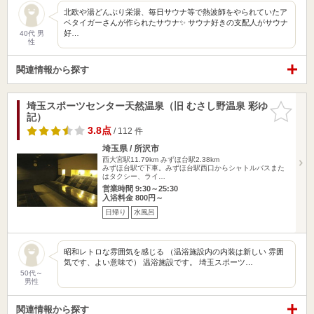
北欧や湯どんぶり栄湯、毎日サウナ等で熱波師をやられていたア
ベタイガーさんが作られたサウナ✨ サウナ好きの支配人がサウナ
好…
40代 男
性
関連情報から探す
埼玉スポーツセンター天然温泉（旧 むさし野温泉 彩ゆ
お気に入
記）
りに追加
3.8点
/ 112 件
埼玉県 / 所沢市
西大宮駅11.79km
みずほ台駅2.38km
みずほ台駅で下車。みずほ台駅西口からシャトルバスまた
はタクシー、ライ…
営業時間 9:30～25:30
入浴料金 800円～
日帰り
水風呂
昭和レトロな雰囲気を感じる （温浴施設内の内装は新しい 雰囲
気です、よい意味で） 温浴施設です。 埼玉スポーツ…
50代～
男性
関連情報から探す