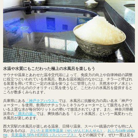
水温や水質にもこだわった極上の水風呂を楽しもう
サウナや温泉とあわせた温冷交代浴によって、免疫力の向上や自律神経の調整
に役立つといわれている水風呂。数ある温浴施設のなかには、チラ―と呼ばれ
る装置を用いて常に一定の水温を保つように管理したり、天然水やナノ水とい
った水そのもののクオリティに気を使うなど、こだわりの水風呂を提供すると
ころが数多くみられます。
兵庫県にある
「神戸クアハウス」
では、水風呂に抗酸化力の高い名水「神戸ウ
ォーター」を使用。飲用のナチュラルミネラルウォーターとして販売もされて
いる上質な水が毎分50リットルの勢いで放流されています。また、神奈川県横
浜市の
「満天の湯」
では、爽快感のある「ミント水風呂」という一風変わった
水風呂が楽しめます。
西大宮駅の水風呂が楽しめる温泉、日帰り温泉、スーパー銭湯の中でも特に人
気があるのは、
さいたま清河寺温泉（せいがんじおんせん）
、
おふろcafé utata
ne
、
美楽温泉 SPA-HERBS（スパハーブス）
などの施設です。ぜひ一度は足を