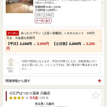
宮駅から原市駅は…
営業時間 8:00～24:00
入浴料金 1,200円～
日帰り
水風呂
クーポンあり
ゆったりプラン（入浴＋岩盤浴）＋タオルセット 100円
クーポン
引き ※会員も利用可
【平日】
2,150円
→
2,050円
【土日祝】
2,300円
→
2,200
円
今回で3回目になります。平日の午後でしたが、比較的混んでい
るなと思いました。いいことですね。洗い場を待つ事はありませ
んし、…
50代～
男性
関連情報から探す
小江戸はつかり温泉 川越店
お気に入
りに追加
3.5点
/ 105 件
埼玉県 / 川越市