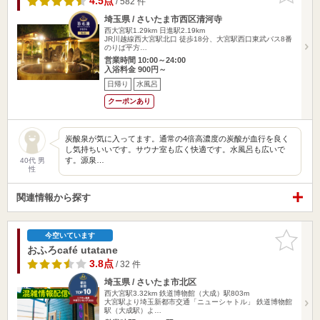
4.5点
/ 582 件
埼玉県 / さいたま市西区清河寺
西大宮駅1.29km
日進駅2.19km
JR川越線西大宮駅北口 徒歩18分、大宮駅西口東武バス8番
のりば平方…
営業時間 10:00～24:00
入浴料金 900円～
日帰り
水風呂
クーポンあり
炭酸泉が気に入ってます。通常の4倍高濃度の炭酸が血行を良く
し気持ちいいです。サウナ室も広く快適です。水風呂も広いで
す。源泉…
40代 男
性
関連情報から探す
お気に入
今空いています
りに追加
おふろcafé utatane
3.8点
/ 32 件
埼玉県 / さいたま市北区
西大宮駅3.32km
鉄道博物館（大成）駅803m
大宮駅より埼玉新都市交通「ニューシャトル」 鉄道博物館
駅（大成駅）よ…