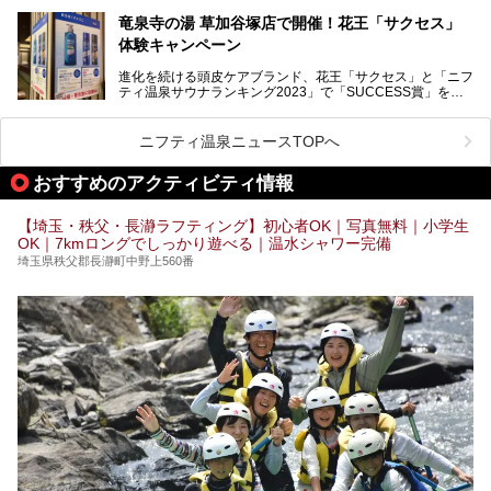
記事です。
記事です。
竜泉寺の湯 草加谷塚店で開催！花王「サクセス」
ーーー
体験キャンペーン
注目のボディウォッシュアイテム「８ｘ４ＭＥＮ 薬用ボデ
ィウォッシュ」と「ニフティ温泉年間ランキング2021」で
進化を続ける頭皮ケアブランド、花王「サクセス」と「ニフ
全国総合2位にランクインした人気温浴施設「竜泉寺の湯 草
ティ温泉サウナランキング2023」で「SUCCESS賞」を獲
加谷塚店」がコラボイベントを期間限定で開催中ということ
得した人気温浴施設「竜泉寺の湯 草加谷塚店」がコラボイ
で早速訪問！
ベントを開催。
気になるその内容をチェックしてきました！
ニフティ温泉ニュースTOPへ
早速訪問し、気になるその内容を取材してきました！
おすすめのアクティビティ情報
───
提供元：花王株式会社【PR】
この記事は花王株式会社商品のPRイベントレポート記事で
【埼玉・秩父・長瀞ラフティング】初心者OK｜写真無料｜小学生
す。
OK｜7kmロングでしっかり遊べる｜温水シャワー完備
埼玉県秩父郡長瀞町中野上560番