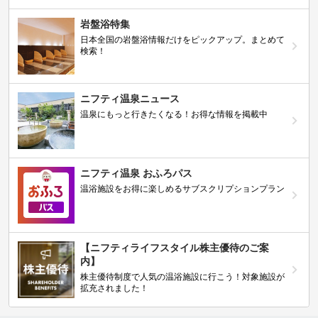
岩盤浴特集
日本全国の岩盤浴情報だけをピックアップ。まとめて
検索！
ニフティ温泉ニュース
温泉にもっと行きたくなる！お得な情報を掲載中
ニフティ温泉 おふろパス
温浴施設をお得に楽しめるサブスクリプションプラン
【ニフティライフスタイル株主優待のご案
内】
株主優待制度で人気の温浴施設に行こう！対象施設が
拡充されました！