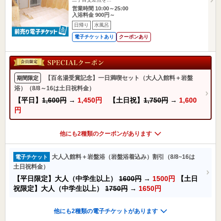
営業時間 10:00～25:00
入浴料金 900円～
日帰り
水風呂
電子チケットあり
クーポンあり
【百名湯受賞記念】一日満喫セット（大人入館料＋岩盤
期間限定
浴）（8/8～16は土日祝料金）
【平日】
1,600円
→
1,450円
【土日祝】
1,750円
→
1,600
円
他にも2種類のクーポンがあります
大人入館料＋岩盤浴（岩盤浴着込み）割引（8/8~16は
電子チケット
土日祝料金）
【平日限定】大人（中学生以上）
1600円
→
1500円
【土日
祝限定】大人（中学生以上）
1750円
→
1650円
他にも2種類の電子チケットがあります