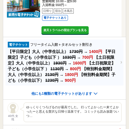
営業時間 10:00～翌9:00
入浴料金 550円～
日帰り
宿泊
水風呂
電子チケットあり
楽天トラベルの宿泊プランを見る
フリータイム入館＋タオルセット割引き
電子チケット
【平日限定】大人（中学生以上）
1730円
→
1400円
【平日
限定】子ども（小学生以下 ）
1030円
→
700円
【土日祝限
定】大人（中学生以上）
1930円
→
1600円
【土日祝限定】
子ども（小学生以下 ）
1130円
→
800円
【特別料金期間】
大人（中学生以上）
2130円
→
1800円
【特別料金期間】子
ども（小学生以下）
1230円
→
900円
他にも1種類の電子チケットがあります
ゆっくりくつろげるのが最高でした。 行ってよかったー来てよか
ったーと思える贅沢な日帰り温泉です。 コミックも読み放題つい
つ…
40代 女
性