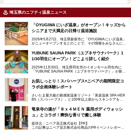
埼玉県のニフティ温泉ニュース
「OYUGIWA にいざ温泉」がオープン！キッズから
シニアまで大満足の日帰り温浴施設
2026年5月27日、埼玉県新座市に「OYUGIWA にいざ温泉」
がニューオープンするとのことで、その情報をみなさんにい
ち早くお伝えしようとひと足お先に取材訪問。
YUBUNE SAUNA PARK（ユブネサウナパーク）1
メインとなる黒湯の天然温泉や本格的なサウナをはじめ、4
1/30羽生にオープン！どこより詳しく紹介
種類のリラックスルームやお食事処、他施設とは一線を画す
キッズコーナーなど、施設の隅々までたっぷりとチェックし
2025年11月30日、埼玉県羽生市のイオンモール羽生内に
てきました！
「YUBUNE SAUNA PARK（ユブネサウナパーク）」が新規
オープン！
お肌しっとり！スパハーブス×ニベアの期間限定コ
今年の4月1日から楽久屋グループの一員となった「湯舞音
ラボ企画体験レポート
（ユブネ）」が新ブランド「YUBUNE SAUNA PARK」を立
ち上げました。
さいたま最大級の新感覚温泉リゾート「美楽温泉 SPA-HER
湯舞音らしいサウナにこだわった遊び心満点の"銭湯×屋外サ
BS（スパハーブス）」と100年以上前からスキンケアを考
ウナ"施設で、男女別のお風呂のほか、水着やサウナ着で楽
案してきた「ニベア」が、期間限定でコラボ企画を開催中。
しめる男女共用屋外サウナや飲食できるととのいスペースな
読者モデルやインスタグラマーとして活躍している、美容＆
ど、ユニークなポイントがいっぱい！
竜泉寺の湯が「８ｘ４ＭＥＮ 薬用ボディウォッシ
スパ大好きの畑瀬愛さんと取材してきました。
オープン前取材に行ってきましたので、早速どこより詳しく
ュ」とコラボ！爽快な香りで癒し体験
紹介しちゃいます！
───
提供元：ニベア花王株式会社【PR】
提供元：ニベア花王株式会社【PR】
この記事はニベア花王株式会社商品のPRイベントレポート
この記事はニベア花王株式会社商品のPRイベントレポート