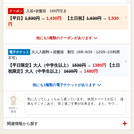
入浴+岩盤浴 100円引き
クーポン
【平日】
1,530円
→
1,430円
【土日祝】
1,630円
→
1,530
円
他にも1種類のクーポンがあります
大人入館料＋岩盤浴 割引（8/8~8/16・12/26~1/3利用
電子チケット
不可）
【平日限定】大人（中学生以上）
1530円
→
1380円
【土日
祝限定】大人（中学生以上）
1630円
→
1480円
他にも1種類の電子チケットがあります
気に入ってしょっちゅう通っています。 休憩スペースが広く、漫
画もそこそこあり、 長く過ごす事が出来ます。 また、サウ…
50代～
男性
関連情報から探す