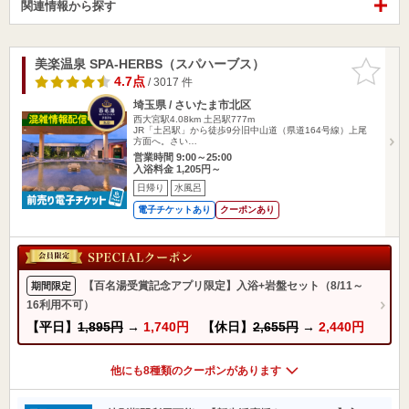
関連情報から探す
美楽温泉 SPA-HERBS（スパハーブス）
お気に入
りに追加
4.7点
/ 3017 件
埼玉県 / さいたま市北区
西大宮駅4.08km
土呂駅777m
JR「土呂駅」から徒歩9分旧中山道（県道164号線）上尾
方面へ。さい…
営業時間 9:00～25:00
入浴料金 1,205円～
日帰り
水風呂
電子チケットあり
クーポンあり
【百名湯受賞記念アプリ限定】入浴+岩盤セット（8/11～
期間限定
16利用不可）
【平日】
1,895円
→
1,740円
【休日】
2,655円
→
2,440円
他にも8種類のクーポンがあります