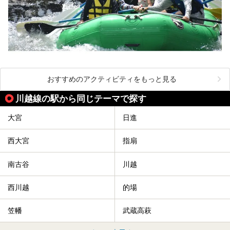
おすすめのアクティビティをもっと見る
川越線の駅から同じテーマで探す
大宮
日進
西大宮
指扇
南古谷
川越
西川越
的場
笠幡
武蔵高萩