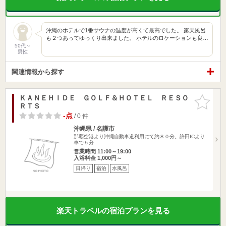
沖縄のホテルで1番サウナの温度が高くて最高でした。 露天風呂
も２つあってゆっくり出来ました。 ホテルのロケーションも良…
50代～
男性
関連情報から探す
ＫＡＮＥＨＩＤＥ ＧＯＬＦ＆ＨＯＴＥＬ ＲＥＳＯ
お気に入
ＲＴＳ
りに追加
-点
/ 0 件
沖縄県 / 名護市
那覇空港より沖縄自動車道利用にて約８０分。許田ICより
車で５分
営業時間 11:00～19:00
入浴料金 1,000円～
日帰り
宿泊
水風呂
楽天トラベルの宿泊プランを見る