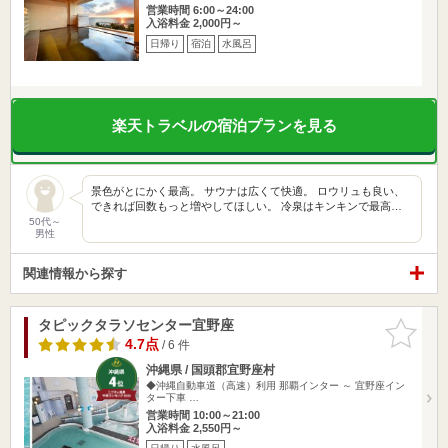
営業時間 6:00～24:00
入浴料金 2,000円～
日帰り
宿泊
水風呂
楽天トラベルの宿泊プランを見る
景色がとにかく最高。 サウナは広くて快適。 ロウリュも良い、
できれば回数もっと増やしてほしい。 冷泉はキンキンで最高…
50代～
男性
関連情報から探す
タピックタラソセンター宜野座
お気に入
りに追加
4.7点
/ 6 件
沖縄県 / 国頭郡宜野座村
◆沖縄自動車道（高速）利用 那覇インター ～ 宜野座イン
ター下車 …
営業時間 10:00～21:00
入浴料金 2,550円～