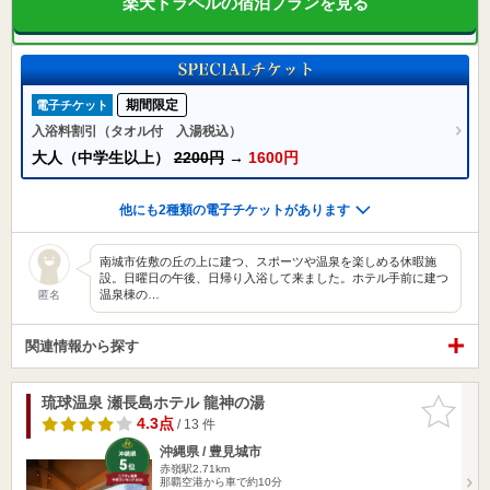
楽天トラベルの宿泊プランを見る
期間限定
電子チケット
入浴料割引（タオル付 入湯税込）
大人（中学生以上）
2200円
→
1600円
他にも2種類の電子チケットがあります
南城市佐敷の丘の上に建つ、スポーツや温泉を楽しめる休暇施
設。日曜日の午後、日帰り入浴して来ました。ホテル手前に建つ
温泉棟の…
匿名
関連情報から探す
琉球温泉 瀬長島ホテル 龍神の湯
お気に入
りに追加
4.3点
/ 13 件
沖縄県 / 豊見城市
赤嶺駅2.71km
那覇空港から車で約10分