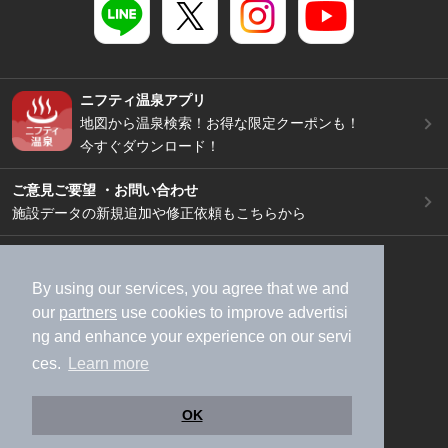
ニフティ温泉アプリ
地図から温泉検索！お得な限定クーポンも！
今すぐダウンロード！
ご意見ご要望 ・お問い合わせ
施設データの新規追加や修正依頼もこちらから
スマートフォン
/
PC
加盟店募集（資料請求）
広告出稿のご案内
By using our services, you agree that we and
our
partners
use cookies to improve advertisi
利用規約
ライフスタイルMEMBERS+規約
ng and enhance your experience on our servi
特定商取引法に基づく表記
ヘルプ
採用情報
ces.
Learn more
運営会社
個人情報保護ポリシー
©NIFTY Lifestyle Co., Ltd.
OK