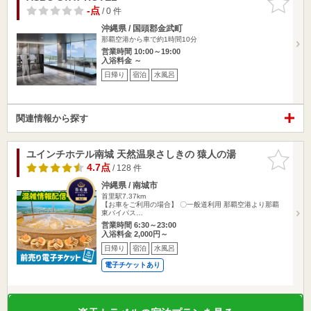
りに追加
-点
/ 0 件
沖縄県 / 国頭郡金武町
那覇空港から車で約1時間10分
営業時間 10:00～19:00
入浴料金 ～
日帰り
宿泊
水風呂
関連情報から探す
ユインチホテル南城 天然温泉さしきの 猿人の湯
お気に入
りに追加
4.7点
/ 128 件
沖縄県 / 南城市
首里駅7.37km
【お車をご利用の場合】 〇一般道利用 那覇空港より那覇
東バイパス…
営業時間 6:30～23:00
入浴料金 2,000円～
日帰り
宿泊
水風呂
電子チケットあり