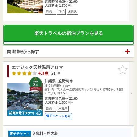
営業時間 6:30～22:00
入浴料金 1,500円～
日帰り
宿泊
水風呂
楽天トラベルの宿泊プランを見る
関連情報から探す
エナジック天然温泉アロマ
お気に入
りに追加
4.3点
/ 21 件
沖縄県 / 宜野湾市
浦添前田駅5.11km
宜野湾「老人ホーム愛誠園前」バス停より徒歩5分。那覇
市内より国道58…
営業時間 7:00～22:00
入浴料金 1,500円～
日帰り
水風呂
電子チケットあり
入泉料＋館内着
電子チケット