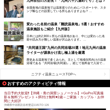
九州在住の方必見！「九州八十八湯めぐり」とは？
けてやまない魅力あふれる観光県です。
全国各地の温泉地では温泉巡りのためにパスポートや、スタ
そんな沖縄県のスーパー銭湯には、ホテル併設などリゾート
ンプ帳などの設置している所もありますよね？
と同時に楽しめる施設が多くあります。日帰りでも旅行気分
その中でも九州には、九州各県の有名な温泉地を巡るための
を味わえる、沖縄のスーパー銭湯をご紹介します。
「九州八十八湯めぐり」があるんです。
九州を回って歩くのはなかなか大変ですが、九州で温泉好き
変わった名前の温泉「難読温泉地」5選！おすすめ
な方ならぜひ参加してみたいスタンプラリーでしょう。
温泉施設もご紹介【九州版】
日本には約2,900ヶ所もの温泉地があり、中には変わった名
前や読み方が難しい温泉が沢山あります。
そこで日本各地にある「難読温泉地」を、地域ごとにクイズ
“共同湯王国”九州の共同浴場20選！地元九州の温泉
形式でご紹介。第５回目(最終回)である今回は、九州地方の
ライターが源泉かけ流し極上湯を厳選
難読温泉地をピックアップしました。
また、各温泉地のおすすめ温泉施設も併せてご紹介します。
歴史ある温泉地で多くみられ、主として地域住民向けの温泉
浴場である『共同浴場(共同湯)』。総じて低料金で入浴で
いくつ読めるか、ぜひチャレンジしてみて下さいね！
き、観光的側面よりも生活のためのお風呂の要素が強い点が
特徴です。
共同浴場は全国各地の温泉地にありますが、特に九州地方は
ニフティ温泉ニュースTOPへ
共同湯文化が古くから発展し、質・量ともに大変充実。九州
は“共同湯王国”といっても決して過言では無いでしょう。
おすすめのアクティビティ情報
今回は地元在住の九州の温泉ライターである筆者が過去入浴
した中から、源泉かけ流しと泉質の良さにこだわって九州の
共同浴場を20施設厳選。入浴マナーを守りながら、ぜひ湯
当日予約大歓迎❗【沖縄・青の洞窟シュノーケル】⭐GoPro写真撮
めぐりの参考にされてみて下さい！
影＆無料プレゼント＋餌付け無料♥️2歳～ご家族・カップル・お仲
間に大好評
沖縄県中頭郡読谷村楚辺1181TO-126