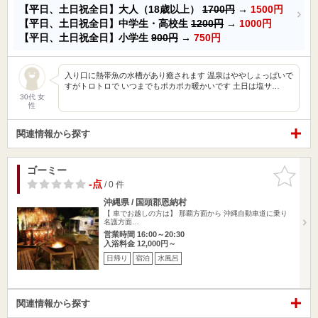
【平日、土日祝全日】大人（18歳以上）
1700円
→
1500円
【平日、土日祝全日】中学生・高校生
1200円
→
1000円
【平日、土日祝全日】小学生
900円
→
750円
入り口に熱帯魚の水槽があり癒されます 温泉はややしょっぱいで
すがトロトロで いつまでもポカポカ暖かいです 土日は塩サ…
30代 女
性
関連情報から探す
ゴーミー
お気に入
りに追加
-点
/ 0 件
沖縄県 / 国頭郡恩納村
【 車でお越しの方は】 那覇方面から 沖縄自動車道に乗り
名護方面…
営業時間 16:00～20:30
入浴料金 12,000円～
日帰り
宿泊
水風呂
関連情報から探す