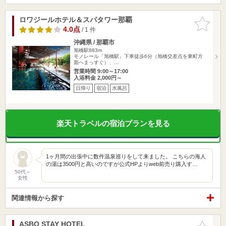
ロワジールホテル＆スパタワー那覇
お気に入
りに追加
4.0点
/ 1 件
沖縄県 / 那覇市
旭橋駅883m
モノレール「旭橋駅」下車徒歩6分（旭橋交差点を東町方
面へまっすぐ）、…
営業時間 9:00～17:00
入浴料金 2,000円～
日帰り
宿泊
水風呂
楽天トラベルの宿泊プランを見る
1ヶ月間の出張中に数件温泉巡りをして来ました。 こちらの海人
の湯は3500円と高いのですが公式HPよりweb前売り購入す…
50代～
女性
関連情報から探す
ASBO STAY HOTEL
お気に入