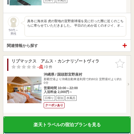
日帰り
水風呂
真冬に海水浴 虎の聖地の宜野座球場を見に行った際に近くのこち
らに寄らせていただきました。 平日のためか近くのオジイ、オ…
50代～
男性
関連情報から探す
リブマックス アムス・カンナリゾートヴィラ
お気に入
りに追加
-点
/ 0 件
沖縄県 / 国頭郡宜野座村
那覇空港より沖縄自動車道利用で約60分 宜野座ICより約1
0分
営業時間 10:00～22:00
入浴料金 2,000円～
日帰り
宿泊
水風呂
クーポンあり
楽天トラベルの宿泊プランを見る