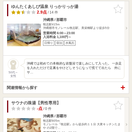
ゆんたくあしび温泉 りっかりっか湯
お気に入
りに追加
2.9点
/ 14 件
沖縄県 / 那覇市
牧志駅415m
沖縄都市モノレール牧志駅、美栄橋駅より徒歩5分
営業時間 6:00～23:00
入浴料金 1,100円～
日帰り
宿泊
水風呂
沖縄では初めての本格的な岩盤浴で楽しみにして入った。 一歩足
を入れただけで足裏をやけどしそうになって慌てて出たら 外に
サ…
50代～
女性
関連情報から探す
サウナの珠湯【男性専用】
お気に入
りに追加
-点
/ 0 件
沖縄県 / 那覇市
牧志駅605m
モノレール『牧志駅』から徒歩約１１分 大衆キッチンたま
や の2階で…