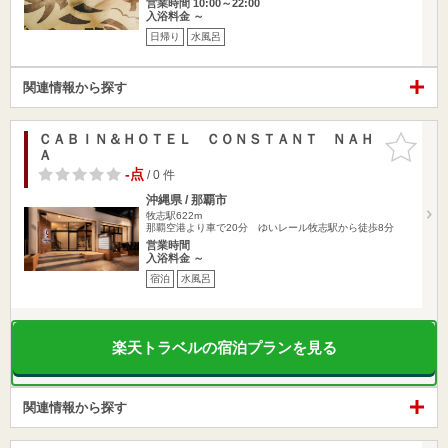
営業時間 10:00～22:00
入浴料金 ～
日帰り
水風呂
関連情報から探す
ＣＡＢＩＮ＆ＨＯＴＥＬ ＣＯＮＳＴＡＮＴ ＮＡＨ
お気に入
Ａ
りに追加
-点
/ 0 件
沖縄県 / 那覇市
牧志駅622m
那覇空港より車で20分 ゆいレール牧志駅から徒歩8分
営業時間
入浴料金 ～
宿泊
水風呂
楽天トラベルの宿泊プランを見る
関連情報から探す