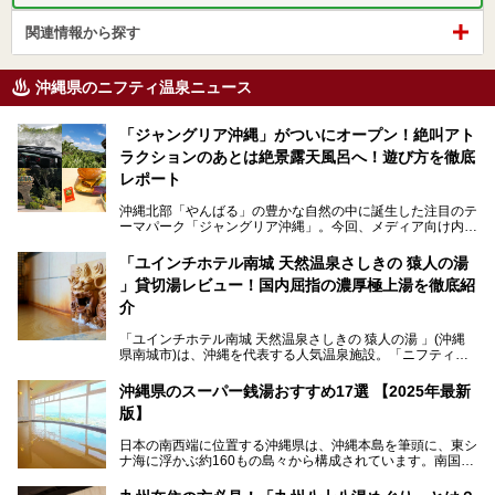
関連情報から探す
沖縄県のニフティ温泉ニュース
「ジャングリア沖縄」がついにオープン！絶叫アト
ラクションのあとは絶景露天風呂へ！遊び方を徹底
レポート
沖縄北部「やんばる」の豊かな自然の中に誕生した注目のテ
ーマパーク「ジャングリア沖縄」。今回、メディア向け内覧
会に参加する機会をいただきました！この記事では、ジャン
グリアの全貌をお届けすべく、見どころや料金、アクセス方
「ユインチホテル南城 天然温泉さしきの 猿人の湯
法まで徹底解説していきます。
」貸切湯レビュー！国内屈指の濃厚極上湯を徹底紹
介
「ユインチホテル南城 天然温泉さしきの 猿人の湯 」(沖縄
県南城市)は、沖縄を代表する人気温泉施設。「ニフティ温
泉 年間ランキング 2024」の九州・沖縄エリア総合にて第1
位を獲得し、平日・土日にかかわらず多くの常連客や温泉フ
沖縄県のスーパー銭湯おすすめ17選 【2025年最新
ァンが訪れます。
版】
とりわけ貸切湯はお湯の良さに定評があり、コアな温泉ファ
日本の南西端に位置する沖縄県は、沖縄本島を筆頭に、東シ
ンに注目される存在。今回は貸切湯にスポットを当て、その
ナ海に浮かぶ約160もの島々から構成されています。南国な
魅力を徹底解説します。
らではの温暖な気候、カラフルな魚が泳ぐ美しい海、手付か
ずの豊かな自然、独自の歴史や文化など、多くの人を惹きつ