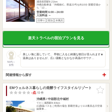
浦添前田駅8.21km
沖縄自動車道「沖縄南IC」県道23号を約10分 那覇空港か
ら「12…
営業時間 6:00～24:00
入浴料金 ～
日帰り
宿泊
水風呂
楽天トラベルの宿泊プランを見る
美しい海に面していて、 早朝に入ると綺麗な朝日が見られます☀️
温泉はありませんが、広い湯船となかなか高温のサウナ…
50代～
女性
関連情報から探す
EMウェルネス暮らしの発酵ライフスタイルリゾート
お気に入
りに追加
-点
/ 0 件
沖縄県 / 中頭郡北中城村
てだこ浦西駅8.93km
(1)路線バスをご利用の場合 那覇空港より113番具志川空港
線乗車…