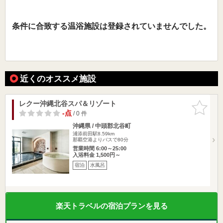
条件に合致する温浴施設は登録されていませんでした。
近くのオススメ施設
レクー沖縄北谷スパ＆リゾート
お気に入
りに追加
-点
/ 0 件
沖縄県 / 中頭郡北谷町
浦添前田駅8.59km
那覇空港よりバスで80分
営業時間 6:00～25:00
入浴料金 1,500円～
宿泊
水風呂
楽天トラベルの宿泊プランを見る