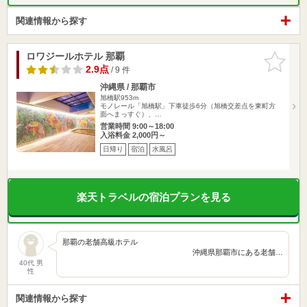
関連情報から探す
ロワジールホテル 那覇
お気に入
りに追加
2.9点
/ 9 件
沖縄県 / 那覇市
旭橋駅953m
モノレール「旭橋駅」下車徒歩6分（旭橋交差点を東町方
面へまっすぐ）、…
営業時間 9:00～18:00
入浴料金 2,000円～
日帰り
宿泊
水風呂
楽天トラベルの宿泊プランを見る
那覇の老舗高級ホテル
沖縄県那覇市にある老舗…
40代 男
性
関連情報から探す