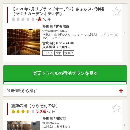
【2026年2月リブランドオープン】さふぃスパ沖縄
お気に入
（ラグナガーデンホテル内）
りに追加
-点
/ 0 件
沖縄県 / 宜野湾市
浦添前田駅4.10km
空港より車で約30分。モノレール古島駅よりタクシーで約
15分。トロピ…
営業時間 6:00～24:00
入浴料金 3,850円～
日帰り
宿泊
水風呂
楽天トラベルの宿泊プランを見る
関連情報から探す
浦添の湯（うらそえのゆ）
お気に入
りに追加
3.9点
/ 7 件
沖縄県 / 浦添市
古島駅629m
古島駅より徒歩約8分