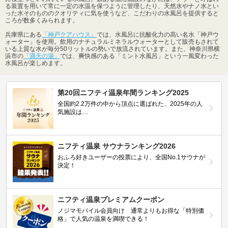
る装置を用いて常に一定の水温を保つように管理したり、天然水やナノ水とい
った水そのもののクオリティに気を使うなど、こだわりの水風呂を提供すると
ころが数多くみられます。
兵庫県にある
「神戸クアハウス」
では、水風呂に抗酸化力の高い名水「神戸ウ
ォーター」を使用。飲用のナチュラルミネラルウォーターとして販売もされて
いる上質な水が毎分50リットルの勢いで放流されています。また、神奈川県横
浜市の
「満天の湯」
では、爽快感のある「ミント水風呂」という一風変わった
水風呂が楽しめます。
第20回ニフティ温泉年間ランキング2025
全国約2.2万件の中から頂点に選ばれた、2025年の人
気施設は…
ニフティ温泉 サウナランキング2026
おふろ好きユーザーの投票により、全国No.1サウナが
決定！
ニフティ温泉プレミアムクーポン
ノジマモバイル会員向け 通常よりもお得な「特別価
格」で人気の温泉を満喫できる！