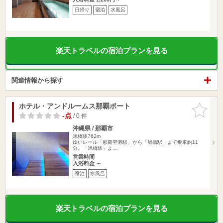
日帰り
宿泊
水風呂
楽天トラベルの宿泊プランを見る
関連情報から探す
ホテル・アンドルームス那覇ポート
お気に入
りに追加
-点
/ 0 件
沖縄県 / 那覇市
旭橋駅762m
ゆいレール「那覇空港駅」から「旭橋駅」まで乗車約11
分。「旭橋駅」よ…
営業時間
入浴料金 ～
宿泊
水風呂
楽天トラベルの宿泊プランを見る