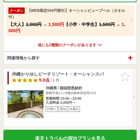
【WEB限定500円割引】オーシャンビュープール（タオル
クーポン
付）
【大人】
2,000円
→
1,500円
【小学・中学生】
1,500円
→
1,
000円
他にも2種類のクーポンがあります
関連情報から探す
沖縄かりゆしビーチリゾート・オーシャンスパ
お気に入
りに追加
5.0点
/ 1 件
沖縄県 / 国頭郡恩納村
那覇空港から沖縄自動車同使用70分
営業時間 13:00～23:00
入浴料金 2,000円～
日帰り
宿泊
水風呂
楽天トラベルの宿泊プランを見る