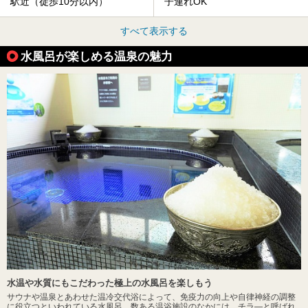
駅近（徒歩10分以内）
子連れOK
すべて表示する
水風呂が楽しめる温泉の魅力
水温や水質にもこだわった極上の水風呂を楽しもう
サウナや温泉とあわせた温冷交代浴によって、免疫力の向上や自律神経の調整
に役立つといわれている水風呂。数ある温浴施設のなかには、チラ―と呼ばれ