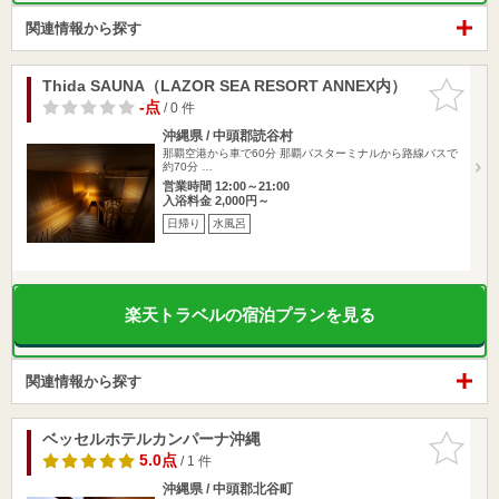
関連情報から探す
Thida SAUNA（LAZOR SEA RESORT ANNEX内）
お気に入
りに追加
-点
/ 0 件
沖縄県 / 中頭郡読谷村
那覇空港から車で60分 那覇バスターミナルから路線バスで
約70分 …
営業時間 12:00～21:00
入浴料金 2,000円～
日帰り
水風呂
楽天トラベルの宿泊プランを見る
関連情報から探す
ベッセルホテルカンパーナ沖縄
お気に入
りに追加
5.0点
/ 1 件
沖縄県 / 中頭郡北谷町