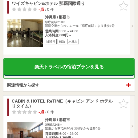
ワイズキャビン&ホテル 那覇国際通り
お気に入
りに追加
-点
/ 0 件
沖縄県 / 那覇市
県庁前駅210m
那覇空港からゆいレール「県庁前駅」より徒歩3分
営業時間 5:00～24:00
入浴料金 800円～
日帰り
宿泊
水風呂
楽天トラベルの宿泊プランを見る
関連情報から探す
CABIN & HOTEL ReTIME（キャビン アンド ホテル
お気に入
リタイム）
りに追加
-点
/ 0 件
沖縄県 / 那覇市
旭橋駅248m
空港から車で約10分 旭橋駅から徒歩5分
営業時間 6:00～24:00
入浴料金 1,200円～