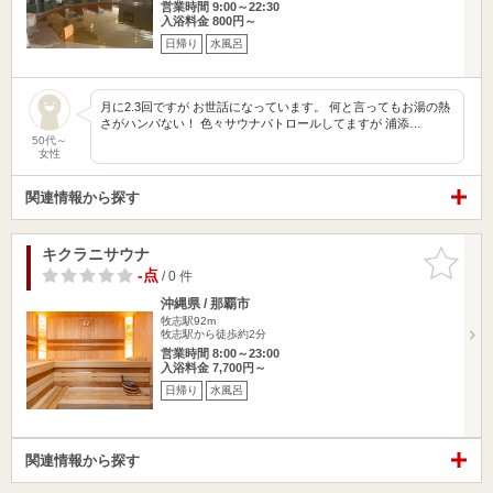
営業時間 9:00～22:30
入浴料金 800円～
日帰り
水風呂
月に2.3回ですが お世話になっています。 何と言ってもお湯の熱
さがハンパない！ 色々サウナパトロールしてますが 浦添…
50代～
女性
関連情報から探す
キクラニサウナ
お気に入
りに追加
-点
/ 0 件
沖縄県 / 那覇市
牧志駅92m
牧志駅から徒歩約2分
営業時間 8:00～23:00
入浴料金 7,700円～
日帰り
水風呂
関連情報から探す