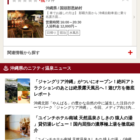
-点
/ 0 件
沖縄県 / 国頭郡恩納村
【 車でお越しの方は】 那覇方面から 沖縄自動車道に乗り
名護方面…
営業時間 16:00～20:30
入浴料金 12,000円～
日帰り
宿泊
水風呂
関連情報から探す
沖縄県のニフティ温泉ニュース
「ジャングリア沖縄」がついにオープン！絶叫アト
ラクションのあとは絶景露天風呂へ！遊び方を徹底
レポート
沖縄北部「やんばる」の豊かな自然の中に誕生した注目のテ
ーマパーク「ジャングリア沖縄」。今回、メディア向け内覧
会に参加する機会をいただきました！この記事では、ジャン
グリアの全貌をお届けすべく、見どころや料金、アクセス方
「ユインチホテル南城 天然温泉さしきの 猿人の湯
法まで徹底解説していきます。
」貸切湯レビュー！国内屈指の濃厚極上湯を徹底紹
介
「ユインチホテル南城 天然温泉さしきの 猿人の湯 」(沖縄