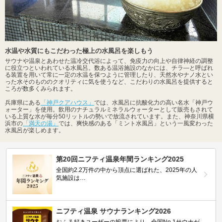
水温や水質にもこだわった極上の水風呂を楽しもう
サウナや温泉とあわせた温冷交代浴によって、免疫力の向上や自律神経の調整
に役立つといわれている水風呂。数ある温浴施設のなかには、チラ―と呼ばれ
る装置を用いて常に一定の水温を保つように管理したり、天然水やナノ水とい
った水そのもののクオリティに気を使うなど、こだわりの水風呂を提供すると
ころが数多くみられます。
兵庫県にある
「神戸クアハウス」
では、水風呂に抗酸化力の高い名水「神戸ウ
ォーター」を使用。飲用のナチュラルミネラルウォーターとして販売もされて
いる上質な水が毎分50リットルの勢いで放流されています。また、神奈川県横
浜市の
「満天の湯」
では、爽快感のある「ミント水風呂」という一風変わった
水風呂が楽しめます。
第20回ニフティ温泉年間ランキング2025
全国約2.2万件の中から頂点に選ばれた、2025年の人
気施設は…
ニフティ温泉 サウナランキング2026