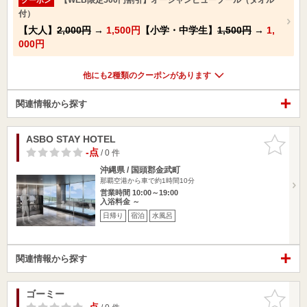
付）
【大人】
2,000円
→
1,500円
【小学・中学生】
1,500円
→
1,
000円
他にも2種類のクーポンがあります
関連情報から探す
ASBO STAY HOTEL
お気に入
りに追加
-点
/ 0 件
沖縄県 / 国頭郡金武町
那覇空港から車で約1時間10分
営業時間 10:00～19:00
入浴料金 ～
日帰り
宿泊
水風呂
関連情報から探す
ゴーミー
お気に入
りに追加