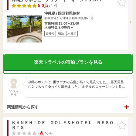
りに追加
5.0点
/ 1 件
沖縄県 / 国頭郡恩納村
那覇空港から沖縄自動車同使用70分
営業時間 13:00～23:00
入浴料金 2,000円～
日帰り
宿泊
水風呂
楽天トラベルの宿泊プランを見る
沖縄のホテルで1番サウナの温度が高くて最高でした。 露天風呂
も２つあってゆっくり出来ました。 ホテルのロケーションも良…
50代～
男性
関連情報から探す
ＫＡＮＥＨＩＤＥ ＧＯＬＦ＆ＨＯＴＥＬ ＲＥＳＯ
お気に入
ＲＴＳ
りに追加
-点
/ 0 件