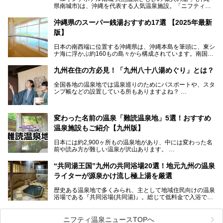
県南城市)は、沖縄を代表する人気温泉施設。「ニフティ温
泉 年間ランキング 2024」の九州・沖縄エリア総合にて第1
位を獲得し、平日・土日にかかわらず多くの常連客や温泉フ
沖縄県のスーパー銭湯おすすめ17選 【2025年最新
ァンが訪れます。
版】
とりわけ貸切湯はお湯の良さに定評があり、コアな温泉ファ
日本の南西端に位置する沖縄県は、沖縄本島を筆頭に、東シ
ンに注目される存在。今回は貸切湯にスポットを当て、その
ナ海に浮かぶ約160もの島々から構成されています。南国な
魅力を徹底解説します。
らではの温暖な気候、カラフルな魚が泳ぐ美しい海、手付か
ずの豊かな自然、独自の歴史や文化など、多くの人を惹きつ
九州在住の方必見！「九州八十八湯めぐり」とは？
けてやまない魅力あふれる観光県です。
全国各地の温泉地では温泉巡りのためにパスポートや、スタ
そんな沖縄県のスーパー銭湯には、ホテル併設などリゾート
ンプ帳などの設置している所もありますよね？
と同時に楽しめる施設が多くあります。日帰りでも旅行気分
その中でも九州には、九州各県の有名な温泉地を巡るための
を味わえる、沖縄のスーパー銭湯をご紹介します。
「九州八十八湯めぐり」があるんです。
九州を回って歩くのはなかなか大変ですが、九州で温泉好き
変わった名前の温泉「難読温泉地」5選！おすすめ
な方ならぜひ参加してみたいスタンプラリーでしょう。
温泉施設もご紹介【九州版】
日本には約2,900ヶ所もの温泉地があり、中には変わった名
前や読み方が難しい温泉が沢山あります。
そこで日本各地にある「難読温泉地」を、地域ごとにクイズ
“共同湯王国”九州の共同浴場20選！地元九州の温泉
形式でご紹介。第５回目(最終回)である今回は、九州地方の
ライターが源泉かけ流し極上湯を厳選
難読温泉地をピックアップしました。
また、各温泉地のおすすめ温泉施設も併せてご紹介します。
歴史ある温泉地で多くみられ、主として地域住民向けの温泉
浴場である『共同浴場(共同湯)』。総じて低料金で入浴で
いくつ読めるか、ぜひチャレンジしてみて下さいね！
き、観光的側面よりも生活のためのお風呂の要素が強い点が
特徴です。
共同浴場は全国各地の温泉地にありますが、特に九州地方は
ニフティ温泉ニュースTOPへ