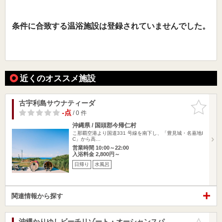
条件に合致する温浴施設は登録されていませんでした。
近くのオススメ施設
古宇利島サウナティーダ
お気に入
りに追加
-点
/ 0 件
沖縄県 / 国頭郡今帰仁村
こ那覇空港より国道331 号線を南下し、「豊見城・名嘉地I
C」から高…
営業時間 10:00～22:00
入浴料金 2,800円～
日帰り
水風呂
関連情報から探す
沖縄かりゆしビーチリゾート・オーシャンスパ
お気に入