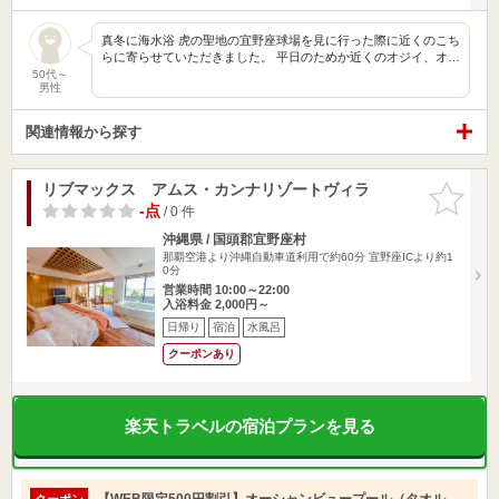
真冬に海水浴 虎の聖地の宜野座球場を見に行った際に近くのこち
らに寄らせていただきました。 平日のためか近くのオジイ、オ…
50代～
男性
関連情報から探す
リブマックス アムス・カンナリゾートヴィラ
お気に入
りに追加
-点
/ 0 件
沖縄県 / 国頭郡宜野座村
那覇空港より沖縄自動車道利用で約60分 宜野座ICより約1
0分
営業時間 10:00～22:00
入浴料金 2,000円～
日帰り
宿泊
水風呂
クーポンあり
楽天トラベルの宿泊プランを見る
【WEB限定500円割引】オーシャンビュープール（タオル
クーポン