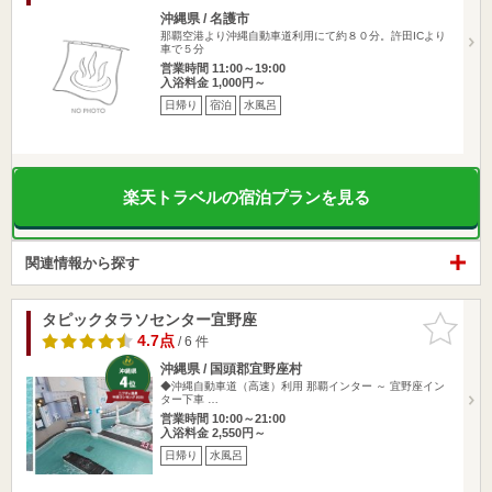
沖縄県 / 名護市
那覇空港より沖縄自動車道利用にて約８０分。許田ICより
車で５分
営業時間 11:00～19:00
入浴料金 1,000円～
日帰り
宿泊
水風呂
楽天トラベルの宿泊プランを見る
関連情報から探す
タピックタラソセンター宜野座
お気に入
りに追加
4.7点
/ 6 件
沖縄県 / 国頭郡宜野座村
◆沖縄自動車道（高速）利用 那覇インター ～ 宜野座イン
ター下車 …
営業時間 10:00～21:00
入浴料金 2,550円～
日帰り
水風呂