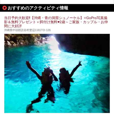
共同湯文化が古くから発展し、質・量ともに大変充実。九州
は“共同湯王国”といっても決して過言では無いでしょう。
おすすめのアクティビティ情報
今回は地元在住の九州の温泉ライターである筆者が過去入浴
した中から、源泉かけ流しと泉質の良さにこだわって九州の
共同浴場を20施設厳選。入浴マナーを守りながら、ぜひ湯
当日予約大歓迎❗【沖縄・青の洞窟シュノーケル】⭐GoPro写真撮
めぐりの参考にされてみて下さい！
影＆無料プレゼント＋餌付け無料♥️2歳～ご家族・カップル・お仲
間に大好評
沖縄県中頭郡読谷村楚辺1181TO-126