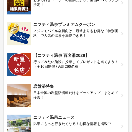
おふろ好きユーザーの投票により、全国No.1サウナが
決定！
ニフティ温泉プレミアムクーポン
ノジマモバイル会員向け 通常よりもお得な「特別価
格」で人気の温泉を満喫できる！
【ニフティ温泉 百名湯2026】
行ってみたい施設に投票してプレゼントを当てよう！
（全10回開催 / 合計260名様）
岩盤浴特集
日本全国の岩盤浴情報だけをピックアップ。まとめて
検索！
ニフティ温泉ニュース
温泉にもっと行きたくなる！お得な情報を掲載中