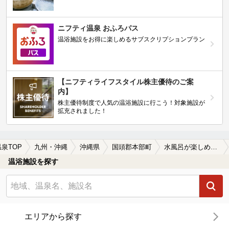
ニフティ温泉 おふろパス
温浴施設をお得に楽しめるサブスクリプションプラン
【ニフティライフスタイル株主優待のご案
内】
株主優待制度で人気の温浴施設に行こう！対象施設が
拡充されました！
温泉TOP
九州・沖縄
沖縄県
国頭郡本部町
水風呂が楽しめる国頭郡本部町の温泉、日帰り温泉、スーパー銭湯おすすめ
温浴施設を探す
エリアから探す