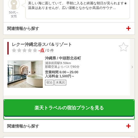
美しい海に面していて、 早朝に入ると綺麗な朝日が見られます☀️
温泉はありませんが、広い湯船となかなか高温のサウナ…
50代～
女性
関連情報から探す
レクー沖縄北谷スパ＆リゾート
お気に入
りに追加
-点
/ 0 件
沖縄県 / 中頭郡北谷町
浦添前田駅8.59km
那覇空港よりバスで80分
営業時間 6:00～25:00
入浴料金 1,500円～
宿泊
水風呂
楽天トラベルの宿泊プランを見る
関連情報から探す