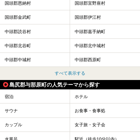
国頭郡恩納村
国頭郡宜野座村
国頭郡金武町
国頭郡伊江村
中頭郡読谷村
中頭郡嘉手納町
中頭郡北谷町
中頭郡北中城村
中頭郡中城村
中頭郡西原町
すべて表示する
島尻郡与那原町の人気テーマから探す
宿泊
ホテル
サウナ
お食事・食事処
カップル
女子旅・女子会
水風呂
駅近（徒歩10分以内）