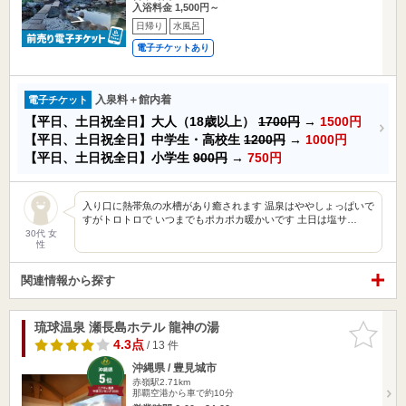
入浴料金 1,500円～
日帰り
水風呂
電子チケットあり
入泉料＋館内着
電子チケット
【平日、土日祝全日】大人（18歳以上）
1700円
→
1500円
【平日、土日祝全日】中学生・高校生
1200円
→
1000円
【平日、土日祝全日】小学生
900円
→
750円
入り口に熱帯魚の水槽があり癒されます 温泉はややしょっぱいで
すがトロトロで いつまでもポカポカ暖かいです 土日は塩サ…
30代 女
性
関連情報から探す
琉球温泉 瀬長島ホテル 龍神の湯
お気に入
りに追加
4.3点
/ 13 件
沖縄県 / 豊見城市
赤嶺駅2.71km
那覇空港から車で約10分