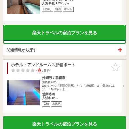
入浴料金 1,200円～
日帰り
宿泊
水風呂
楽天トラベルの宿泊プランを見る
関連情報から探す
ホテル・アンドルームス那覇ポート
お気に入
りに追加
-点
/ 0 件
沖縄県 / 那覇市
旭橋駅762m
ゆいレール「那覇空港駅」から「旭橋駅」まで乗車約11
分。「旭橋駅」よ…
営業時間
入浴料金 ～
宿泊
水風呂
楽天トラベルの宿泊プランを見る