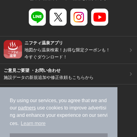
ニフティ温泉アプリ
地図から温泉検索！お得な限定クーポンも！
今すぐダウンロード！
ご意見ご要望 ・お問い合わせ
施設データの新規追加や修正依頼もこちらから
スマートフォン
/
PC
加盟店募集（資料請求）
広告出稿のご案内
By using our services, you agree that we and
our
partners
use cookies to improve advertisi
利用規約
ライフスタイルMEMBERS+規約
ng and enhance your experience on our servi
特定商取引法に基づく表記
ヘルプ
採用情報
ces.
Learn more
運営会社
個人情報保護ポリシー
©NIFTY Lifestyle Co., Ltd.