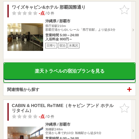
ワイズキャビン&ホテル 那覇国際通り
お気に入
りに追加
-点
/ 0 件
沖縄県 / 那覇市
県庁前駅210m
那覇空港からゆいレール「県庁前駅」より徒歩3分
営業時間 5:00～24:00
入浴料金 800円～
日帰り
宿泊
水風呂
楽天トラベルの宿泊プランを見る
関連情報から探す
CABIN & HOTEL ReTIME（キャビン アンド ホテル
お気に入
リタイム）
りに追加
-点
/ 0 件
沖縄県 / 那覇市
旭橋駅248m
空港から車で約10分 旭橋駅から徒歩5分
営業時間 6:00～24:00