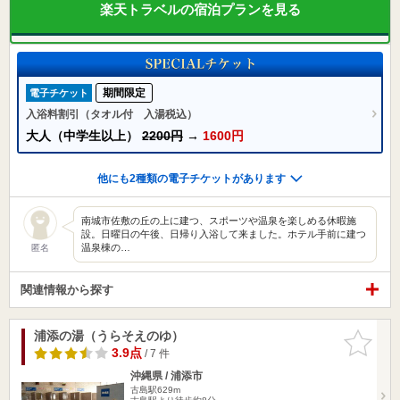
楽天トラベルの宿泊プランを見る
期間限定
電子チケット
入浴料割引（タオル付 入湯税込）
大人（中学生以上）
2200円
→
1600円
他にも2種類の電子チケットがあります
南城市佐敷の丘の上に建つ、スポーツや温泉を楽しめる休暇施
設。日曜日の午後、日帰り入浴して来ました。ホテル手前に建つ
温泉棟の…
匿名
関連情報から探す
浦添の湯（うらそえのゆ）
お気に入
りに追加
3.9点
/ 7 件
沖縄県 / 浦添市
古島駅629m