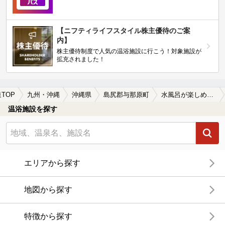
【ニフティライフスタイル株主優待のご案
内】
株主優待制度で人気の温浴施設に行こう！対象施設が
拡充されました！
TOP
九州・沖縄
沖縄県
島尻郡与那原町
水風呂が楽しめる島尻郡与那原町の温泉、日帰り温泉、スーパー銭湯おすすめ
温浴施設を探す
エリアから探す
地図から探す
特徴から探す