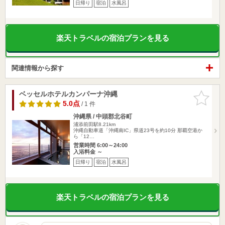
日帰り
宿泊
水風呂
楽天トラベルの宿泊プランを見る
関連情報から探す
ベッセルホテルカンパーナ沖縄
お気に入
りに追加
5.0点
/ 1 件
沖縄県 / 中頭郡北谷町
浦添前田駅8.21km
沖縄自動車道「沖縄南IC」県道23号を約10分 那覇空港か
ら「12…
営業時間 6:00～24:00
入浴料金 ～
日帰り
宿泊
水風呂
楽天トラベルの宿泊プランを見る