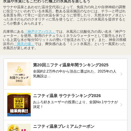
水温や水質にもこだわった極上の水風呂を楽しもう
サウナや温泉とあわせた温冷交代浴によって、免疫力の向上や自律神経の調整
に役立つといわれている水風呂。数ある温浴施設のなかには、チラ―と呼ばれ
る装置を用いて常に一定の水温を保つように管理したり、天然水やナノ水とい
った水そのもののクオリティに気を使うなど、こだわりの水風呂を提供すると
ころが数多くみられます。
兵庫県にある
「神戸クアハウス」
では、水風呂に抗酸化力の高い名水「神戸ウ
ォーター」を使用。飲用のナチュラルミネラルウォーターとして販売もされて
いる上質な水が毎分50リットルの勢いで放流されています。また、神奈川県横
浜市の
「満天の湯」
では、爽快感のある「ミント水風呂」という一風変わった
水風呂が楽しめます。
第20回ニフティ温泉年間ランキング2025
全国約2.2万件の中から頂点に選ばれた、2025年の人
気施設は…
ニフティ温泉 サウナランキング2026
おふろ好きユーザーの投票により、全国No.1サウナが
決定！
ニフティ温泉プレミアムクーポン