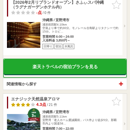
【2026年2月リブランドオープン】さふぃスパ沖縄
お気に入
（ラグナガーデンホテル内）
りに追加
-点
/ 0 件
沖縄県 / 宜野湾市
浦添前田駅4.10km
空港より車で約30分。モノレール古島駅よりタクシーで約
15分。トロピ…
営業時間 6:00～24:00
入浴料金 3,850円～
日帰り
宿泊
水風呂
楽天トラベルの宿泊プランを見る
関連情報から探す
エナジック天然温泉アロマ
お気に入
りに追加
4.3点
/ 21 件
沖縄県 / 宜野湾市
浦添前田駅5.11km
宜野湾「老人ホーム愛誠園前」バス停より徒歩5分。那覇
市内より国道58…
営業時間 7:00～22:00