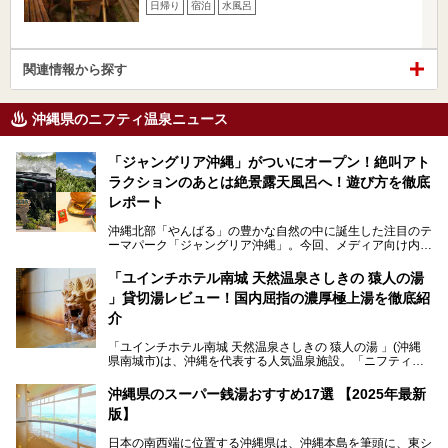
日帰り
宿泊
水風呂
関連情報から探す
沖縄県のニフティ温泉ニュース
「ジャングリア沖縄」がついにオープン！絶叫アト
ラクションのあとは絶景露天風呂へ！遊び方を徹底
レポート
沖縄北部「やんばる」の豊かな自然の中に誕生した注目のテ
ーマパーク「ジャングリア沖縄」。今回、メディア向け内覧
会に参加する機会をいただきました！この記事では、ジャン
グリアの全貌をお届けすべく、見どころや料金、アクセス方
「ユインチホテル南城 天然温泉さしきの 猿人の湯
法まで徹底解説していきます。
」貸切湯レビュー！国内屈指の濃厚極上湯を徹底紹
介
「ユインチホテル南城 天然温泉さしきの 猿人の湯 」(沖縄
県南城市)は、沖縄を代表する人気温泉施設。「ニフティ温
泉 年間ランキング 2024」の九州・沖縄エリア総合にて第1
位を獲得し、平日・土日にかかわらず多くの常連客や温泉フ
沖縄県のスーパー銭湯おすすめ17選 【2025年最新
ァンが訪れます。
版】
とりわけ貸切湯はお湯の良さに定評があり、コアな温泉ファ
日本の南西端に位置する沖縄県は、沖縄本島を筆頭に、東シ
ンに注目される存在。今回は貸切湯にスポットを当て、その