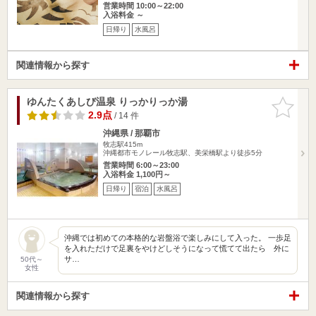
営業時間 10:00～22:00
入浴料金 ～
日帰り
水風呂
関連情報から探す
ゆんたくあしび温泉 りっかりっか湯
お気に入
りに追加
2.9点
/ 14 件
沖縄県 / 那覇市
牧志駅415m
沖縄都市モノレール牧志駅、美栄橋駅より徒歩5分
営業時間 6:00～23:00
入浴料金 1,100円～
日帰り
宿泊
水風呂
沖縄では初めての本格的な岩盤浴で楽しみにして入った。 一歩足
を入れただけで足裏をやけどしそうになって慌てて出たら 外に
サ…
50代～
女性
関連情報から探す