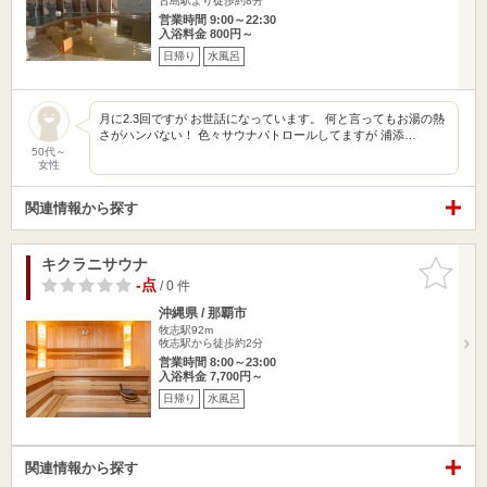
古島駅より徒歩約8分
営業時間 9:00～22:30
入浴料金 800円～
日帰り
水風呂
月に2.3回ですが お世話になっています。 何と言ってもお湯の熱
さがハンパない！ 色々サウナパトロールしてますが 浦添…
50代～
女性
関連情報から探す
キクラニサウナ
お気に入
りに追加
-点
/ 0 件
沖縄県 / 那覇市
牧志駅92m
牧志駅から徒歩約2分
営業時間 8:00～23:00
入浴料金 7,700円～
日帰り
水風呂
関連情報から探す