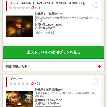
Thida SAUNA（LAZOR SEA RESORT ANNEX内）
お気に入
りに追加
-点
/ 0 件
沖縄県 / 中頭郡読谷村
那覇空港から車で60分 那覇バスターミナルから路線バスで
約70分 …
営業時間 12:00～21:00
入浴料金 2,000円～
日帰り
水風呂
楽天トラベルの宿泊プランを見る
関連情報から探す
ゴーミー
お気に入
りに追加
-点
/ 0 件
沖縄県 / 国頭郡恩納村
【 車でお越しの方は】 那覇方面から 沖縄自動車道に乗り
名護方面…
営業時間 16:00～20:30
入浴料金 12,000円～