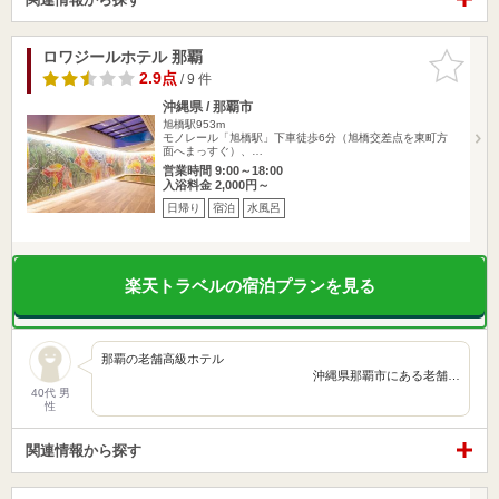
ロワジールホテル 那覇
お気に入
りに追加
2.9点
/ 9 件
沖縄県 / 那覇市
旭橋駅953m
モノレール「旭橋駅」下車徒歩6分（旭橋交差点を東町方
面へまっすぐ）、…
営業時間 9:00～18:00
入浴料金 2,000円～
日帰り
宿泊
水風呂
楽天トラベルの宿泊プランを見る
那覇の老舗高級ホテル
沖縄県那覇市にある老舗…
40代 男
性
関連情報から探す