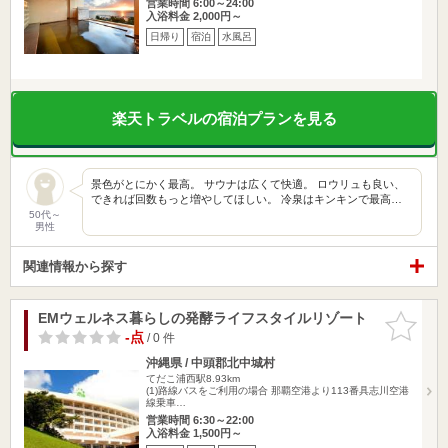
営業時間 6:00～24:00
入浴料金 2,000円～
日帰り
宿泊
水風呂
楽天トラベルの宿泊プランを見る
景色がとにかく最高。 サウナは広くて快適。 ロウリュも良い、
できれば回数もっと増やしてほしい。 冷泉はキンキンで最高…
50代～
男性
関連情報から探す
EMウェルネス暮らしの発酵ライフスタイルリゾート
お気に入
りに追加
-点
/ 0 件
沖縄県 / 中頭郡北中城村
てだこ浦西駅8.93km
(1)路線バスをご利用の場合 那覇空港より113番具志川空港
線乗車…
営業時間 6:30～22:00
入浴料金 1,500円～