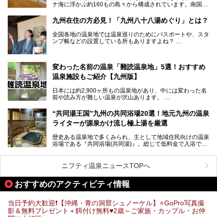
ナ海に浮かぶ約160もの島々から構成されています。南国な
魅力を徹底解説します。
らではの温暖な気候、カラフルな魚が泳ぐ美しい海、手付か
ずの豊かな自然、独自の歴史や文化など、多くの人を惹きつ
九州在住の方必見！「九州八十八湯めぐり」とは？
けてやまない魅力あふれる観光県です。
全国各地の温泉地では温泉巡りのためにパスポートや、スタ
そんな沖縄県のスーパー銭湯には、ホテル併設などリゾート
ンプ帳などの設置している所もありますよね？
と同時に楽しめる施設が多くあります。日帰りでも旅行気分
その中でも九州には、九州各県の有名な温泉地を巡るための
を味わえる、沖縄のスーパー銭湯をご紹介します。
「九州八十八湯めぐり」があるんです。
九州を回って歩くのはなかなか大変ですが、九州で温泉好き
変わった名前の温泉「難読温泉地」5選！おすすめ
な方ならぜひ参加してみたいスタンプラリーでしょう。
温泉施設もご紹介【九州版】
日本には約2,900ヶ所もの温泉地があり、中には変わった名
前や読み方が難しい温泉が沢山あります。
そこで日本各地にある「難読温泉地」を、地域ごとにクイズ
“共同湯王国”九州の共同浴場20選！地元九州の温泉
形式でご紹介。第５回目(最終回)である今回は、九州地方の
ライターが源泉かけ流し極上湯を厳選
難読温泉地をピックアップしました。
また、各温泉地のおすすめ温泉施設も併せてご紹介します。
歴史ある温泉地で多くみられ、主として地域住民向けの温泉
浴場である『共同浴場(共同湯)』。総じて低料金で入浴で
いくつ読めるか、ぜひチャレンジしてみて下さいね！
き、観光的側面よりも生活のためのお風呂の要素が強い点が
特徴です。
共同浴場は全国各地の温泉地にありますが、特に九州地方は
ニフティ温泉ニュースTOPへ
共同湯文化が古くから発展し、質・量ともに大変充実。九州
は“共同湯王国”といっても決して過言では無いでしょう。
おすすめのアクティビティ情報
今回は地元在住の九州の温泉ライターである筆者が過去入浴
した中から、源泉かけ流しと泉質の良さにこだわって九州の
共同浴場を20施設厳選。入浴マナーを守りながら、ぜひ湯
当日予約大歓迎❗【沖縄・青の洞窟シュノーケル】⭐GoPro写真撮
めぐりの参考にされてみて下さい！
影＆無料プレゼント＋餌付け無料♥️2歳～ご家族・カップル・お仲