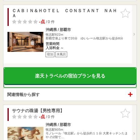
ＣＡＢＩＮ＆ＨＯＴＥＬ ＣＯＮＳＴＡＮＴ ＮＡＨ
お気に入
Ａ
りに追加
-点
/ 0 件
沖縄県 / 那覇市
牧志駅622m
那覇空港より車で20分 ゆいレール牧志駅から徒歩8分
営業時間
入浴料金 ～
宿泊
水風呂
楽天トラベルの宿泊プランを見る
関連情報から探す
サウナの珠湯【男性専用】
お気に入
りに追加
-点
/ 0 件
沖縄県 / 那覇市
牧志駅605m
モノレール『牧志駅』から徒歩約１１分 大衆キッチンたま
や の2階で…