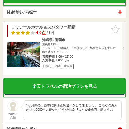
関連情報から探す
ロワジールホテル＆スパタワー那覇
お気に入
りに追加
4.0点
/ 1 件
沖縄県 / 那覇市
旭橋駅883m
モノレール「旭橋駅」下車徒歩6分（旭橋交差点を東町方
面へまっすぐ）、…
営業時間 9:00～17:00
入浴料金 2,000円～
日帰り
宿泊
水風呂
楽天トラベルの宿泊プランを見る
1ヶ月間の出張中に数件温泉巡りをして来ました。 こちらの海人
の湯は3500円と高いのですが公式HPよりweb前売り購入す…
50代～
女性
関連情報から探す