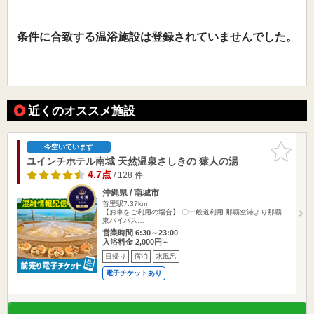
条件に合致する温浴施設は登録されていませんでした。
近くのオススメ施設
お気に入
今空いています
りに追加
ユインチホテル南城 天然温泉さしきの 猿人の湯
4.7点
/ 128 件
沖縄県 / 南城市
首里駅7.37km
【お車をご利用の場合】 〇一般道利用 那覇空港より那覇
東バイパス…
営業時間 6:30～23:00
入浴料金 2,000円～
日帰り
宿泊
水風呂
電子チケットあり