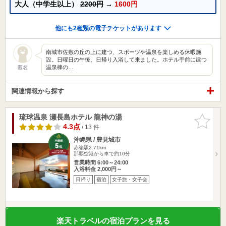
大人（中学生以上）
2200円
→
1600円
他にも2種類の電子チケットがあります
南城市佐敷の丘の上に建つ、スポーツや温泉を楽しめる休暇施
設。日曜日の午後、日帰り入浴して来ました。ホテル手前に建つ
温泉棟の…
匿名
関連情報から探す
琉球温泉 瀬長島ホテル 龍神の湯
お気に入
りに追加
4.3点
/ 13 件
沖縄県 / 豊見城市
赤嶺駅2.71km
那覇空港から車で約10分
営業時間 6:00～24:00
入浴料金 2,000円～
日帰り
宿泊
女子旅・女子会
楽天トラベルの宿泊プランを見る