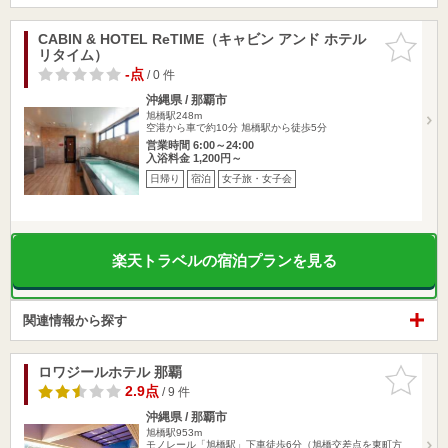
CABIN & HOTEL ReTIME（キャビン アンド ホテル
お気に入
リタイム）
りに追加
-点
/ 0 件
沖縄県 / 那覇市
旭橋駅248m
空港から車で約10分 旭橋駅から徒歩5分
営業時間 6:00～24:00
入浴料金 1,200円～
日帰り
宿泊
女子旅・女子会
楽天トラベルの宿泊プランを見る
関連情報から探す
ロワジールホテル 那覇
お気に入
りに追加
2.9点
/ 9 件
沖縄県 / 那覇市
旭橋駅953m
モノレール「旭橋駅」下車徒歩6分（旭橋交差点を東町方