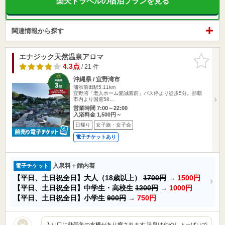
楽天トラベルの宿泊プランを見る
関連情報から探す
エナジック天然温泉アロマ
お気に入
りに追加
4.3点
/ 21 件
沖縄県 / 宜野湾市
浦添前田駅5.11km
宜野湾「老人ホーム愛誠園前」バス停より徒歩5分。那覇
市内より国道58…
営業時間 7:00～22:00
入浴料金 1,500円～
日帰り
女子旅・女子会
電子チケットあり
入泉料＋館内着
電子チケット
【平日、土日祝全日】大人（18歳以上）
1700円
→
1500円
【平日、土日祝全日】中学生・高校生
1200円
→
1000円
【平日、土日祝全日】小学生
900円
→
750円
入り口に熱帯魚の水槽があり癒されます 温泉はややしょっぱいで