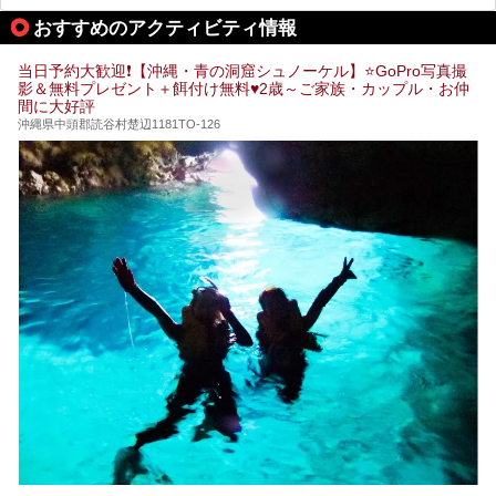
は“共同湯王国”といっても決して過言では無いでしょう。
おすすめのアクティビティ情報
今回は地元在住の九州の温泉ライターである筆者が過去入浴
した中から、源泉かけ流しと泉質の良さにこだわって九州の
共同浴場を20施設厳選。入浴マナーを守りながら、ぜひ湯
当日予約大歓迎❗【沖縄・青の洞窟シュノーケル】⭐GoPro写真撮
めぐりの参考にされてみて下さい！
影＆無料プレゼント＋餌付け無料♥️2歳～ご家族・カップル・お仲
間に大好評
沖縄県中頭郡読谷村楚辺1181TO-126