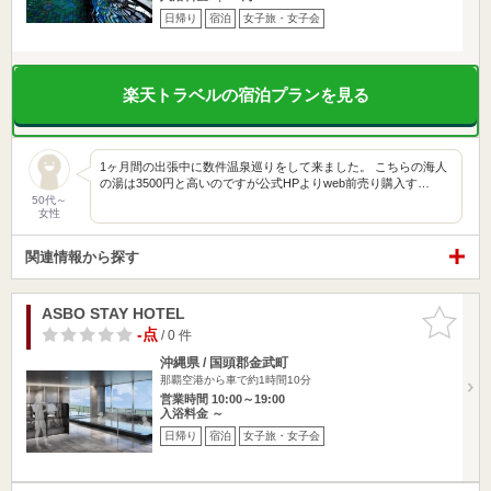
日帰り
宿泊
女子旅・女子会
楽天トラベルの宿泊プランを見る
1ヶ月間の出張中に数件温泉巡りをして来ました。 こちらの海人
の湯は3500円と高いのですが公式HPよりweb前売り購入す…
50代～
女性
関連情報から探す
ASBO STAY HOTEL
お気に入
りに追加
-点
/ 0 件
沖縄県 / 国頭郡金武町
那覇空港から車で約1時間10分
営業時間 10:00～19:00
入浴料金 ～
日帰り
宿泊
女子旅・女子会