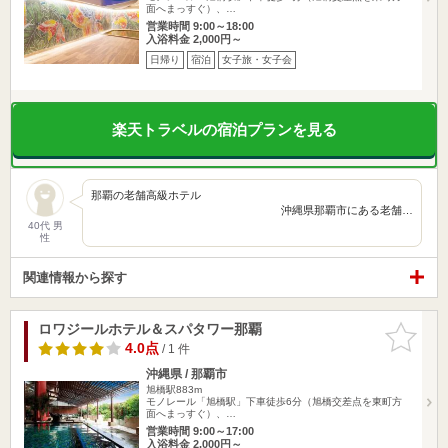
面へまっすぐ）、…
営業時間 9:00～18:00
入浴料金 2,000円～
日帰り
宿泊
女子旅・女子会
楽天トラベルの宿泊プランを見る
那覇の老舗高級ホテル
沖縄県那覇市にある老舗…
40代 男
性
関連情報から探す
ロワジールホテル＆スパタワー那覇
お気に入
りに追加
4.0点
/ 1 件
沖縄県 / 那覇市
旭橋駅883m
モノレール「旭橋駅」下車徒歩6分（旭橋交差点を東町方
面へまっすぐ）、…
営業時間 9:00～17:00
入浴料金 2,000円～