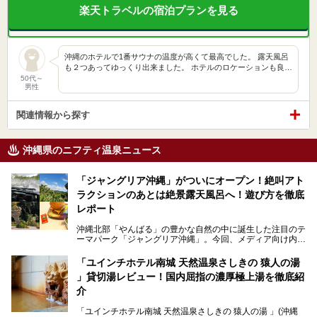
楽天トラベルの宿泊プランを見る
沖縄のホテルで1番サウナの温度が高くて最高でした。 露天風呂
も２つあってゆっくり出来ました。 ホテルのロケーションも良…
50代～
男性
関連情報から探す
沖縄県のニフティ温泉ニュース
「ジャングリア沖縄」がついにオープン！絶叫アト
ラクションのあとは絶景露天風呂へ！遊び方を徹底
レポート
沖縄北部「やんばる」の豊かな自然の中に誕生した注目のテ
ーマパーク「ジャングリア沖縄」。今回、メディア向け内覧
会に参加する機会をいただきました！この記事では、ジャン
グリアの全貌をお届けすべく、見どころや料金、アクセス方
「ユインチホテル南城 天然温泉さしきの 猿人の湯
法まで徹底解説していきます。
」貸切湯レビュー！国内屈指の濃厚極上湯を徹底紹
介
「ユインチホテル南城 天然温泉さしきの 猿人の湯 」(沖縄