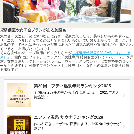
貸切個室や女子会プランがある施設も
気の合う友達と一緒にスパなどに行き、温泉に入ったり、美味しいものを食べた
り、エステを受けたりするのはとても楽しいもの。つい盛り上がってしまうことも
あるので、できればそういった客層にあった雰囲気の施設や貸切の個室が用意され
ているところ選びたいものです。
そんな女性のグループ利用にピッタリなのが
「横浜天然温泉SPA EAS（スパ イア
ス）」
。館内にはフォトジェニックな「女性専用 貸切個室プレミアムルーム」を用
意。女性専用リラクセーションルーム「ヴィーナスラウンジ」は女性浴室のロッカ
ーから直通で利用可能でブランケットも女性専用と、女性への気遣いを随所に感じ
る施設です。
第20回ニフティ温泉年間ランキング2025
全国約2.2万件の中から頂点に選ばれた、2025年の人
気施設は…
ニフティ温泉 サウナランキング2026
おふろ好きユーザーの投票により、全国No.1サウナが
決定！