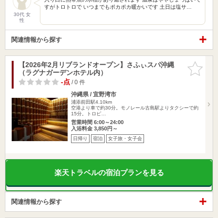
すがトロトロで いつまでもポカポカ暖かいです 土日は塩サ…
30代 女
性
関連情報から探す
【2026年2月リブランドオープン】さふぃスパ沖縄
お気に入
（ラグナガーデンホテル内）
りに追加
-点
/ 0 件
沖縄県 / 宜野湾市
浦添前田駅4.10km
空港より車で約30分。モノレール古島駅よりタクシーで約
15分。トロピ…
営業時間 6:00～24:00
入浴料金 3,850円～
日帰り
宿泊
女子旅・女子会
楽天トラベルの宿泊プランを見る
関連情報から探す