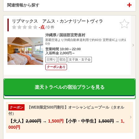
関連情報から探す
リブマックス アムス・カンナリゾートヴィラ
お気に入
りに追加
-点
/ 0 件
沖縄県 / 国頭郡宜野座村
那覇空港より沖縄自動車道利用で約60分 宜野座ICより約1
0分
営業時間 10:00～22:00
入浴料金 2,000円～
日帰り
宿泊
女子旅・女子会
クーポンあり
楽天トラベルの宿泊プランを見る
【WEB限定500円割引】オーシャンビュープール（タオル
クーポン
付）
【大人】
2,000円
→
1,500円
【小学・中学生】
1,500円
→
1,
000円