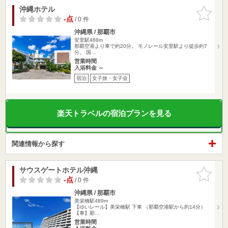
沖縄ホテル
お気に入
りに追加
-点
/ 0 件
沖縄県 / 那覇市
安里駅488m
那覇空港より車で約20分。 モノレール安里駅より徒歩約7
分。 国…
営業時間
入浴料金 ～
宿泊
女子旅・女子会
楽天トラベルの宿泊プランを見る
関連情報から探す
サウスゲートホテル沖縄
お気に入
りに追加
-点
/ 0 件
沖縄県 / 那覇市
美栄橋駅489m
【ゆいレール】美栄橋駅 下車 （那覇空港駅から約14分）
【車】那…
営業時間