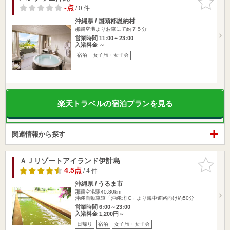
りに追加
-点
/ 0 件
沖縄県 / 国頭郡恩納村
那覇空港よりお車にて約７５分
営業時間 11:00～23:00
入浴料金 ～
宿泊
女子旅・女子会
楽天トラベルの宿泊プランを見る
関連情報から探す
ＡＪリゾートアイランド伊計島
お気に入
りに追加
4.5点
/ 4 件
沖縄県 / うるま市
那覇空港駅40.80km
沖縄自動車道「沖縄北IC」より海中道路向け約50分
営業時間 6:00～23:00
入浴料金 1,200円～
日帰り
宿泊
女子旅・女子会