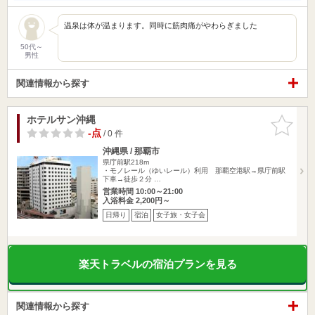
温泉は体が温まります。同時に筋肉痛がやわらぎました
50代～
男性
関連情報から探す
ホテルサン沖縄
お気に入
りに追加
-点
/ 0 件
沖縄県 / 那覇市
県庁前駅218m
・モノレール（ゆいレール）利用 那覇空港駅→県庁前駅
下車→徒歩２分 …
営業時間 10:00～21:00
入浴料金 2,200円～
日帰り
宿泊
女子旅・女子会
楽天トラベルの宿泊プランを見る
関連情報から探す