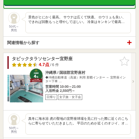
景色がとにかく最高。 サウナは広くて快適。 ロウリュも良い、
できれば回数もっと増やしてほしい。 冷泉はキンキンで最高…
50代～
男性
関連情報から探す
タピックタラソセンター宜野座
お気に入
りに追加
4.7点
/ 6 件
沖縄県 / 国頭郡宜野座村
◆沖縄自動車道（高速）利用 那覇インター ～ 宜野座イン
ター下車 …
営業時間 10:00～21:00
入浴料金 2,550円～
日帰り
女子旅・女子会
真冬に海水浴 虎の聖地の宜野座球場を見に行った際に近くのこち
らに寄らせていただきました。 平日のためか近くのオジイ、オ…
50代～
男性