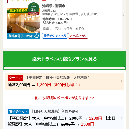
沖縄県 / 那覇市
旭橋駅933m
旭橋駅より徒歩17分 国際通りより徒歩20分
営業時間 6:00～24:00
入浴料金 2,000円～
日帰り
宿泊
女子旅・女子会
電子チケットあり
クーポンあり
楽天トラベルの宿泊プランを見る
【平日限定！日帰り天然温泉】入館料割引
クーポン
通常
2,000円
→
1,200円（800円お得！）
他にも1種類のクーポンがあります
【日帰り天然温泉】入館料割引
電子チケット
【平日限定】大人（中学生以上）
2000円
→
1200円
【土日
祝限定】大人（中学生以上）
2000円
→
1500円