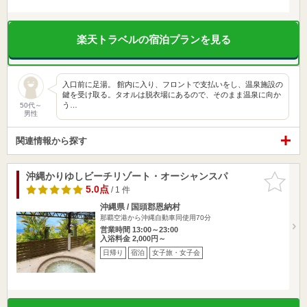
楽天トラベルの宿泊プランを見る
入口前に足湯。 館内に入り、フロントで支払いをし、温泉施設の
鍵を受け取る。タオルは脱衣場にあるので、そのまま温泉に向か
う…
50代～
男性
関連情報から探す
沖縄かりゆしビーチリゾート・オーシャンスパ
お気に入
りに追加
5.0点
/ 1 件
沖縄県 / 国頭郡恩納村
那覇空港から沖縄自動車同使用70分
営業時間 13:00～23:00
入浴料金 2,000円～
日帰り
宿泊
女子旅・女子会