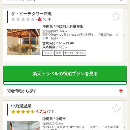
ザ・ビーチタワー沖縄
お気に入
りに追加
-点
/ 0 件
沖縄県 / 中頭郡北谷町美浜
浦添前田駅8.14km
那覇空港から20番または120番を利用し、『軍病院前』で
下車、徒歩7…
営業時間 7:00～23:00
入浴料金 700円～
日帰り
宿泊
女子旅・女子会
楽天トラベルの宿泊プランを見る
関連情報から探す
中乃湯温泉
お気に入
りに追加
4.7点
/ 7 件
沖縄県 / 沖縄市
古島駅16.01km
古島駅より系統番号90で約40分、「安慶田」下車那覇空港