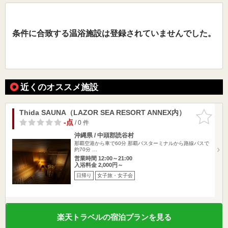
条件に合致する温浴施設は登録されていませんでした。
近くのオススメ施設
Thida SAUNA（LAZOR SEA RESORT ANNEX内）
お気に入
りに追加
-点
/ 0 件
沖縄県 / 中頭郡読谷村
那覇空港から車で60分 那覇バスターミナルから路線バスで
約70分 …
営業時間 12:00～21:00
入浴料金 2,000円～
日帰り
女子旅・女子会
楽天トラベルの宿泊プランを見る