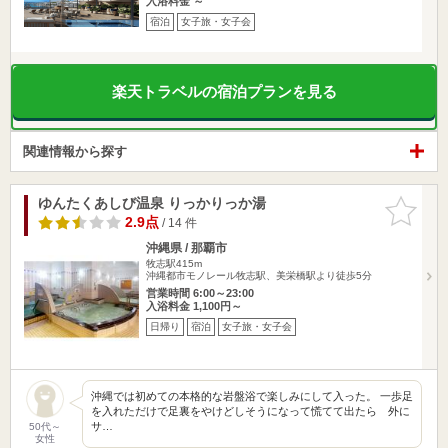
入浴料金 ～
宿泊
女子旅・女子会
楽天トラベルの宿泊プランを見る
関連情報から探す
ゆんたくあしび温泉 りっかりっか湯
お気に入
りに追加
2.9点
/ 14 件
沖縄県 / 那覇市
牧志駅415m
沖縄都市モノレール牧志駅、美栄橋駅より徒歩5分
営業時間 6:00～23:00
入浴料金 1,100円～
日帰り
宿泊
女子旅・女子会
沖縄では初めての本格的な岩盤浴で楽しみにして入った。 一歩足
を入れただけで足裏をやけどしそうになって慌てて出たら 外に
サ…
50代～
女性