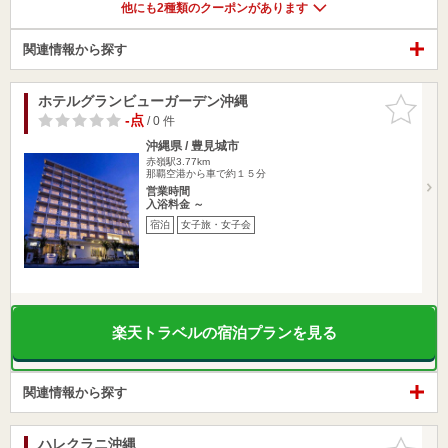
他にも2種類のクーポンがあります
関連情報から探す
ホテルグランビューガーデン沖縄
お気に入
りに追加
-点
/ 0 件
沖縄県 / 豊見城市
赤嶺駅3.77km
那覇空港から車で約１５分
営業時間
入浴料金 ～
宿泊
女子旅・女子会
楽天トラベルの宿泊プランを見る
関連情報から探す
ハレクラニ沖縄
お気に入