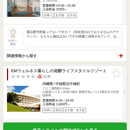
より約50分…
営業時間 14:00～21:00
入浴料金 370円～
日帰り
女子旅・女子会
電話番号間違ってないですか？（現在使われておりませんのアナ
ウンス） もちろん施設は古いですが綺麗に清掃されていて、お…
50代～
男性
関連情報から探す
EMウェルネス暮らしの発酵ライフスタイルリゾート
お気に入
りに追加
-点
/ 0 件
沖縄県 / 中頭郡北中城村
てだこ浦西駅8.93km
(1)路線バスをご利用の場合 那覇空港より113番具志川空港
線乗車…
営業時間 6:30～22:00
入浴料金 1,500円～
日帰り
宿泊
女子旅・女子会