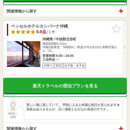
関連情報から探す
ベッセルホテルカンパーナ沖縄
お気に入
りに追加
5.0点
/ 1 件
沖縄県 / 中頭郡北谷町
浦添前田駅8.21km
沖縄自動車道「沖縄南IC」県道23号を約10分 那覇空港か
ら「12…
営業時間 6:00～24:00
入浴料金 ～
日帰り
宿泊
女子旅・女子会
楽天トラベルの宿泊プランを見る
美しい海に面していて、 早朝に入ると綺麗な朝日が見られます☀️
温泉はありませんが、広い湯船となかなか高温のサウナ…
50代～
女性
関連情報から探す