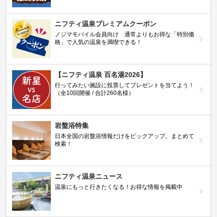
ニフティ温泉プレミアムクーポン
ノジマモバイル会員向け 通常よりもお得な「特別価
格」で人気の温泉を満喫できる！
【ニフティ温泉 百名湯2026】
行ってみたい施設に投票してプレゼントを当てよう！
（全10回開催 / 合計260名様）
岩盤浴特集
日本全国の岩盤浴情報だけをピックアップ。まとめて
検索！
ニフティ温泉ニュース
温泉にもっと行きたくなる！お得な情報を掲載中