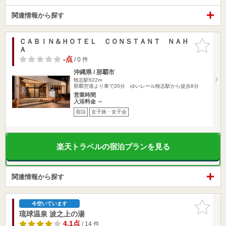
関連情報から探す
ＣＡＢＩＮ＆ＨＯＴＥＬ ＣＯＮＳＴＡＮＴ ＮＡＨ
お気に入
Ａ
りに追加
-点
/ 0 件
沖縄県 / 那覇市
牧志駅622m
那覇空港より車で20分 ゆいレール牧志駅から徒歩8分
営業時間
入浴料金 ～
宿泊
女子旅・女子会
楽天トラベルの宿泊プランを見る
関連情報から探す
お気に入
今空いています
りに追加
琉球温泉 波之上の湯
4.1点
/ 14 件