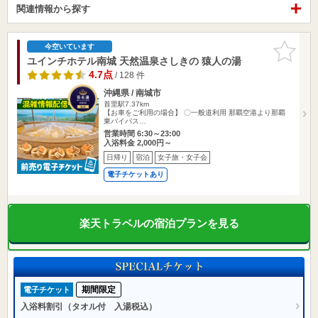
関連情報から探す
お気に入
今空いています
りに追加
ユインチホテル南城 天然温泉さしきの 猿人の湯
4.7点
/ 128 件
沖縄県 / 南城市
首里駅7.37km
【お車をご利用の場合】 〇一般道利用 那覇空港より那覇
東バイパス…
営業時間 6:30～23:00
入浴料金 2,000円～
日帰り
宿泊
女子旅・女子会
電子チケットあり
楽天トラベルの宿泊プランを見る
期間限定
電子チケット
入浴料割引（タオル付 入湯税込）