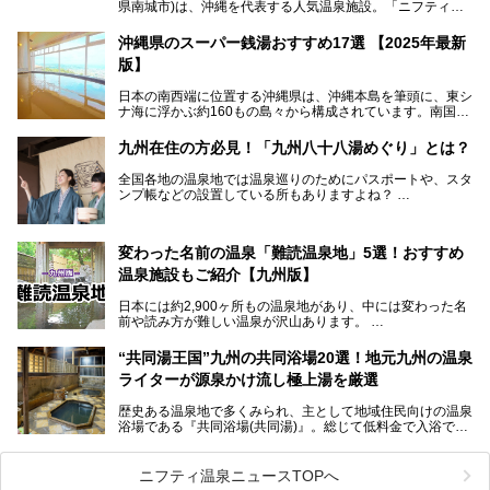
県南城市)は、沖縄を代表する人気温泉施設。「ニフティ温
泉 年間ランキング 2024」の九州・沖縄エリア総合にて第1
位を獲得し、平日・土日にかかわらず多くの常連客や温泉フ
沖縄県のスーパー銭湯おすすめ17選 【2025年最新
ァンが訪れます。
版】
とりわけ貸切湯はお湯の良さに定評があり、コアな温泉ファ
日本の南西端に位置する沖縄県は、沖縄本島を筆頭に、東シ
ンに注目される存在。今回は貸切湯にスポットを当て、その
ナ海に浮かぶ約160もの島々から構成されています。南国な
魅力を徹底解説します。
らではの温暖な気候、カラフルな魚が泳ぐ美しい海、手付か
ずの豊かな自然、独自の歴史や文化など、多くの人を惹きつ
九州在住の方必見！「九州八十八湯めぐり」とは？
けてやまない魅力あふれる観光県です。
全国各地の温泉地では温泉巡りのためにパスポートや、スタ
そんな沖縄県のスーパー銭湯には、ホテル併設などリゾート
ンプ帳などの設置している所もありますよね？
と同時に楽しめる施設が多くあります。日帰りでも旅行気分
その中でも九州には、九州各県の有名な温泉地を巡るための
を味わえる、沖縄のスーパー銭湯をご紹介します。
「九州八十八湯めぐり」があるんです。
九州を回って歩くのはなかなか大変ですが、九州で温泉好き
変わった名前の温泉「難読温泉地」5選！おすすめ
な方ならぜひ参加してみたいスタンプラリーでしょう。
温泉施設もご紹介【九州版】
日本には約2,900ヶ所もの温泉地があり、中には変わった名
前や読み方が難しい温泉が沢山あります。
そこで日本各地にある「難読温泉地」を、地域ごとにクイズ
“共同湯王国”九州の共同浴場20選！地元九州の温泉
形式でご紹介。第５回目(最終回)である今回は、九州地方の
ライターが源泉かけ流し極上湯を厳選
難読温泉地をピックアップしました。
また、各温泉地のおすすめ温泉施設も併せてご紹介します。
歴史ある温泉地で多くみられ、主として地域住民向けの温泉
浴場である『共同浴場(共同湯)』。総じて低料金で入浴で
いくつ読めるか、ぜひチャレンジしてみて下さいね！
き、観光的側面よりも生活のためのお風呂の要素が強い点が
特徴です。
共同浴場は全国各地の温泉地にありますが、特に九州地方は
ニフティ温泉ニュースTOPへ
共同湯文化が古くから発展し、質・量ともに大変充実。九州