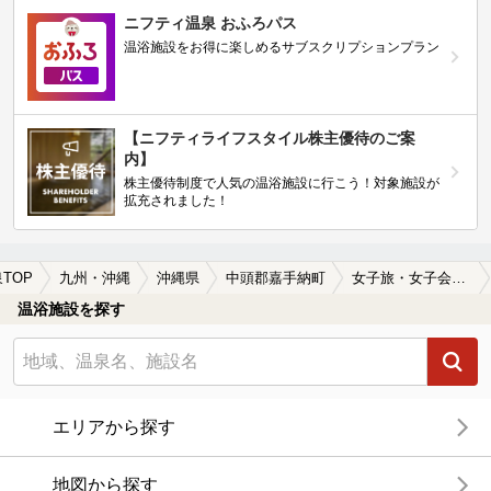
ニフティ温泉 おふろパス
温浴施設をお得に楽しめるサブスクリプションプラン
【ニフティライフスタイル株主優待のご案
内】
株主優待制度で人気の温浴施設に行こう！対象施設が
拡充されました！
TOP
九州・沖縄
沖縄県
中頭郡嘉手納町
女子旅・女子会におすすめの中頭郡嘉手納町の温泉、日帰り温泉、スーパー銭湯おすすめ
温浴施設を探す
エリアから探す
地図から探す