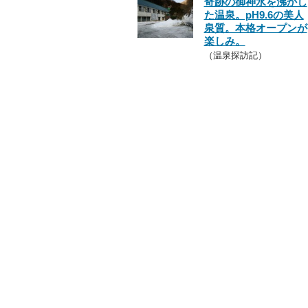
奇跡の御神水を沸かし
た温泉。pH9.6の美人
泉質。本格オープンが
楽しみ。
（温泉探訪記）