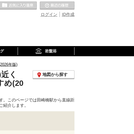
お気に入りの温泉
最近の履歴
ログイン
ID作成
グ
岩盤浴
26年版)
)近く
地図から探す
め(20
す。このページでは田崎橋駅から直線距
ご紹介します。