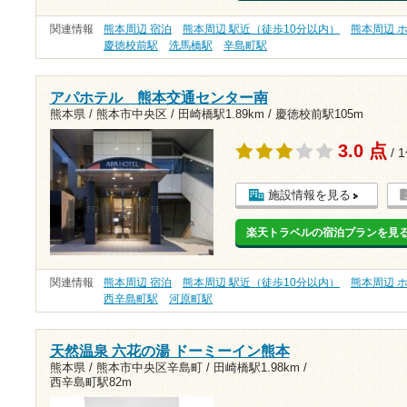
関連情報
熊本周辺 宿泊
熊本周辺 駅近（徒歩10分以内）
熊本周辺 
慶徳校前駅
洗馬橋駅
辛島町駅
アパホテル 熊本交通センター南
熊本県 / 熊本市中央区 /
田崎橋駅1.89km
/
慶徳校前駅105m
3.0 点
/ 
施設情報を見る
楽天トラベルの宿泊プランを見
関連情報
熊本周辺 宿泊
熊本周辺 駅近（徒歩10分以内）
熊本周辺 
西辛島町駅
河原町駅
天然温泉 六花の湯 ドーミーイン熊本
熊本県 / 熊本市中央区辛島町 /
田崎橋駅1.98km
/
西辛島町駅82m