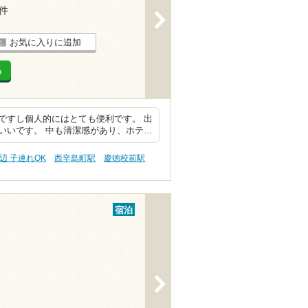
5件
>
お気に入りに追加
る
ですし個人的にはとても便利です。 出
いいです。 中も清潔感があり、ホテ…
辺 子連れOK
西辛島町駅
慶徳校前駅
宿泊
>