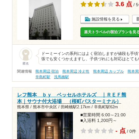
3.6 点
/ 
施設情報を見る
楽天トラベルの宿泊プランを見
ドーミーインの系列にはよく宿泊しますが値段も手頃
張でも安くつかえますし、子供づれにも対応はとても
匿名
関連情報
熊本周辺 宿泊
熊本周辺 冷え性
熊本周辺 カップル
熊本周
辛島町駅
洗馬橋駅
レフ熊本 ｂｙ ベッセルホテルズ ｜ＲＥＦ熊
本｜サウナ付大浴場 （桜町バスターミナル）
熊本県 / 熊本市中央区 /
田崎橋駅2.17km
/
辛島町駅62m
■営業時間 6:00～21:00
■入浴料 1,200円～
- 点
/ 0件