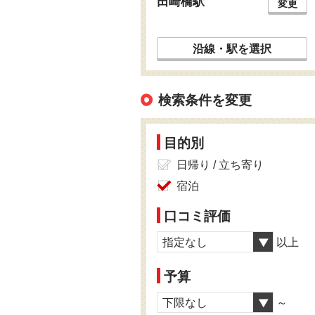
田崎橋駅
変更
沿線・駅を選択
検索条件を変更
目的別
日帰り / 立ち寄り
宿泊
口コミ評価
指定なし
以上
予算
下限なし
～