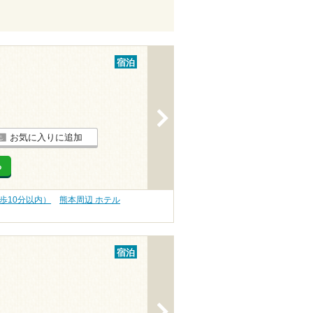
宿泊
>
お気に入りに追加
る
歩10分以内）
熊本周辺 ホテル
宿泊
>