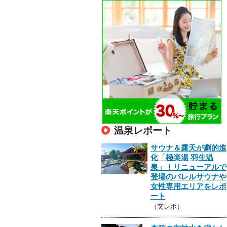
温泉レポート
サウナ＆露天が劇的進
化「極楽湯 羽生温
泉」！リニューアルで
登場のバレルサウナや
女性専用エリアをレポ
ート
（突レポ）