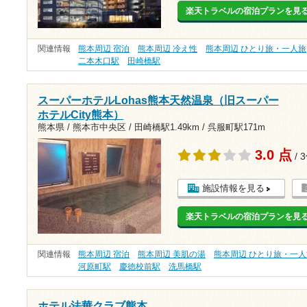
楽天トラベルの宿泊プランを見
関連情報
熊本周辺 宿泊
熊本周辺 冷え性
熊本周辺 ひとり旅・一人旅
二本木口駅
田崎橋駅
スーパーホテルLohas熊本天然温泉（旧スーパー
ホテルCity熊本）
熊本県 / 熊本市中央区 /
田崎橋駅1.49km
/
呉服町駅171m
3.0 点
/ 
施設情報を見る
楽天トラベルの宿泊プランを見
関連情報
熊本周辺 宿泊
熊本周辺 美肌の湯
熊本周辺 ひとり旅・一人
河原町駅
慶徳校前駅
洗馬橋駅
ホテル法華クラブ熊本