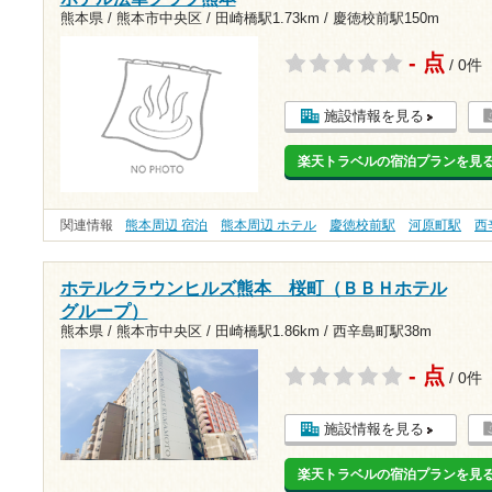
熊本県 / 熊本市中央区 /
田崎橋駅1.73km
/
慶徳校前駅150m
- 点
/ 0件
施設情報を見る
楽天トラベルの宿泊プランを見
関連情報
熊本周辺 宿泊
熊本周辺 ホテル
慶徳校前駅
河原町駅
西
ホテルクラウンヒルズ熊本 桜町（ＢＢＨホテル
グループ）
熊本県 / 熊本市中央区 /
田崎橋駅1.86km
/
西辛島町駅38m
- 点
/ 0件
施設情報を見る
楽天トラベルの宿泊プランを見