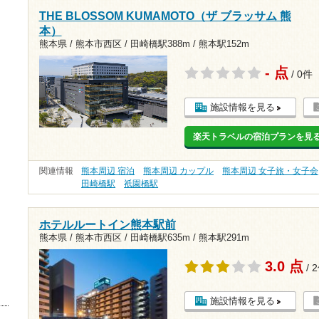
THE BLOSSOM KUMAMOTO（ザ ブラッサム 熊
本）
熊本県 / 熊本市西区 /
田崎橋駅388m
/
熊本駅152m
- 点
/ 0件
施設情報を見る
楽天トラベルの宿泊プランを見
関連情報
熊本周辺 宿泊
熊本周辺 カップル
熊本周辺 女子旅・女子会
田崎橋駅
祇園橋駅
ホテルルートイン熊本駅前
熊本県 / 熊本市西区 /
田崎橋駅635m
/
熊本駅291m
3.0 点
/ 
施設情報を見る