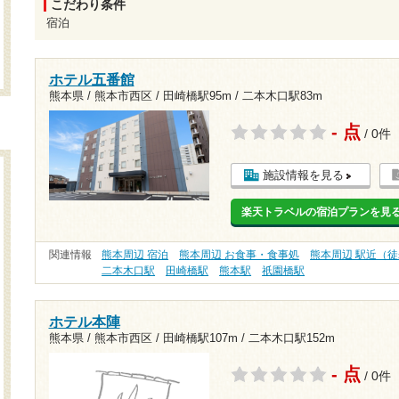
こだわり条件
宿泊
ホテル五番館
熊本県 / 熊本市西区 /
田崎橋駅95m
/
二本木口駅83m
- 点
/ 0件
施設情報を見る
楽天トラベルの宿泊プランを見
関連情報
熊本周辺 宿泊
熊本周辺 お食事・食事処
熊本周辺 駅近（徒
二本木口駅
田崎橋駅
熊本駅
祇園橋駅
ホテル本陣
熊本県 / 熊本市西区 /
田崎橋駅107m
/
二本木口駅152m
- 点
/ 0件