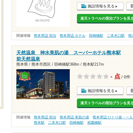
施設情報を見る
楽天トラベルの宿泊プランを見
関連情報
熊本周辺 宿泊
熊本周辺 ホテル
田崎橋駅
二本木口駅
熊
天然温泉 神水美肌の湯 スーパーホテル熊本駅
前天然温泉
熊本県 / 熊本市西区 /
田崎橋駅368m
/
熊本駅217m
- 点
/ 0件
施設情報を見る
楽天トラベルの宿泊プランを見
関連情報
熊本周辺 宿泊
熊本周辺 美肌の湯
熊本周辺 ひとり旅・一人
熊本駅
二本木口駅
田崎橋駅
祇園橋駅