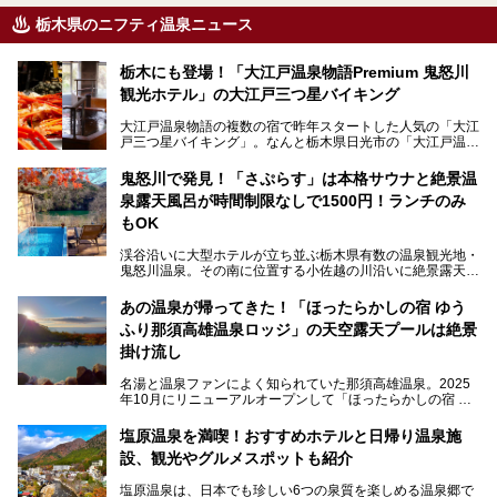
栃木県のニフティ温泉ニュース
栃木にも登場！「大江戸温泉物語Premium 鬼怒川
観光ホテル」の大江戸三つ星バイキング
大江戸温泉物語の複数の宿で昨年スタートした人気の「大江
戸三つ星バイキング」。なんと栃木県日光市の「大江戸温泉
物語Premium 鬼怒川観光ホテル」でも始まっています。
鬼怒川で発見！「さぷらす」は本格サウナと絶景温
ここは首都圏から1泊で行きやすい鬼怒川温泉の渓流沿いに
泉露天風呂が時間制限なしで1500円！ランチのみ
建つホテルで、バイキングの他にも天然温泉の大浴場とサウ
ナ、フリーフローサービスのラウンジなど館内で楽しめるス
もOK
ポットがたくさんあり、3世代旅行やグループ旅行にもぴっ
たり。
渓谷沿いに大型ホテルが立ち並ぶ栃木県有数の温泉観光地・
鬼怒川温泉。その南に位置する小佐越の川沿いに絶景露天風
そんな「大江戸温泉物語Premium 鬼怒川観光ホテル」の魅
呂と本格サウナが自慢の「さぷらす」はあります。
力を詳しく紹介しちゃいます。
あの温泉が帰ってきた！「ほったらかしの宿 ゆう
こだわりのサウナ、掛け流しの水風呂、天然温泉の露天風
ふり那須高雄温泉ロッジ」の天空露天プールは絶景
呂、食事処、休憩室など備えて、決して大規模施設ではあり
───
ませんが、鬼怒川温泉観光の行き帰りに、はたまたサウナで
掛け流し
提供元：大江戸温泉物語ホテルズ＆リゾーツ株式会社【P
一日リフレッシュするための目的地に！ぜひオススメしたい
R】
スポットです。時間制限も無いので1人1,500円でひがな一
名湯と温泉ファンによく知られていた那須高雄温泉。2025
この記事は大江戸温泉物語Premium 鬼怒川観光ホテルのPR
日サウナや温泉を楽しんでお昼も食べてごろごろできちゃい
年10月にリニューアルオープンして「ほったらかしの宿 ゆ
記事です。
ますよ。
うふり那須高雄温泉ロッジ」として新たなスタートを切りま
した。
塩原温泉を満喫！おすすめホテルと日帰り温泉施
那須湯本の温泉街から少し離れた静かな環境、一軒宿ゆえに
設、観光やグルメスポットも紹介
許される露天風呂からの絶景、日帰り入浴や素泊まりで気楽
に温泉が楽しめるこちらのお宿をさっそく取材してきまし
塩原温泉は、日本でも珍しい6つの泉質を楽しめる温泉郷で
た。