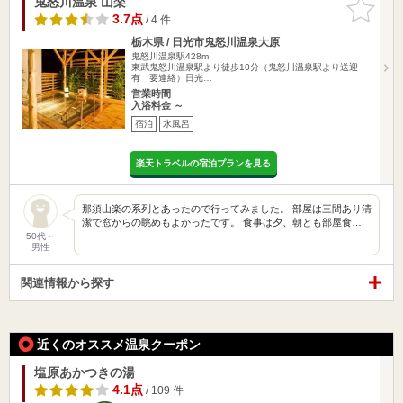
鬼怒川温泉 山楽
お気に入
りに追加
3.7点
/ 4 件
栃木県 / 日光市鬼怒川温泉大原
鬼怒川温泉駅428m
東武鬼怒川温泉駅より徒歩10分（鬼怒川温泉駅より送迎
有 要連絡）日光…
営業時間
入浴料金 ～
宿泊
水風呂
楽天トラベルの宿泊プランを見る
那須山楽の系列とあったので行ってみました。 部屋は三間あり清
潔で窓からの眺めもよかったです。 食事は夕、朝とも部屋食…
50代～
男性
関連情報から探す
近くのオススメ温泉クーポン
塩原あかつきの湯
4.1点
/ 109 件