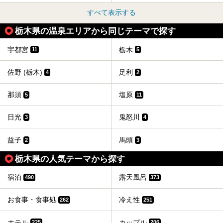
すべて表示する
栃木県の温泉エリアから同じテーマで探す
宇都宮
栃木
11
5
佐野 (栃木)
足利
4
2
那須
塩原
5
11
日光
鬼怒川
3
4
益子
馬頭
2
3
栃木県の人気テーマから探す
宿泊
露天風呂
490
373
お食事・食事処
冷え性
262
251
ホテル
カップル
225
206