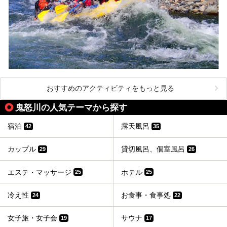
おすすめのアクティビティをもっと見る
鬼怒川の人気テーマから探す
宿泊
露天風呂
42
35
カップル
貸切風呂、個室風呂
29
26
エステ・マッサージ
ホテル
25
25
冷え性
お食事・食事処
24
22
女子旅・女子会
サウナ
19
17