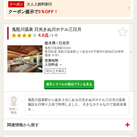
大人入館料割引
クーポン
クーポン提示で
3％OFF！
鬼怒川温泉 日光きぬ川ホテル三日月
お気に入
りに追加
4.0点
/ 4 件
栃木県 / 日光市
鬼怒川温泉駅333m
東武鉄道 鬼怒川温泉駅より徒歩3分宇都宮IC経由日光有料
通路 今市I…
営業時間
入浴料金 ～
宿泊
水風呂
楽天トラベルの宿泊プランを見る
鬼怒川温泉駅から徒歩３分にある日光きぬ川ホテル三日月の温泉
施設を日帰り入浴で利用しました。 大きなホテルなので温泉浴場
も…
50代～
男性
関連情報から探す