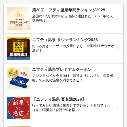
第20回ニフティ温泉年間ランキング2025
全国約2.2万件の中から頂点に選ばれた、2025年の人
気施設は…
ニフティ温泉 サウナランキング2026
おふろ好きユーザーの投票により、全国No.1サウナが
決定！
ニフティ温泉プレミアムクーポン
ノジマモバイル会員向け 通常よりもお得な「特別価
格」で人気の温泉を満喫できる！
【ニフティ温泉 百名湯2026】
行ってみたい施設に投票してプレゼントを当てよう！
（全10回開催 / 合計260名様）