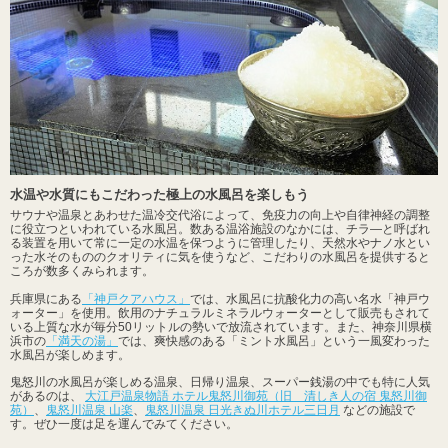
水温や水質にもこだわった極上の水風呂を楽しもう
サウナや温泉とあわせた温冷交代浴によって、免疫力の向上や自律神経の調整
に役立つといわれている水風呂。数ある温浴施設のなかには、チラ―と呼ばれ
る装置を用いて常に一定の水温を保つように管理したり、天然水やナノ水とい
った水そのもののクオリティに気を使うなど、こだわりの水風呂を提供すると
ころが数多くみられます。
兵庫県にある
「神戸クアハウス」
では、水風呂に抗酸化力の高い名水「神戸ウ
ォーター」を使用。飲用のナチュラルミネラルウォーターとして販売もされて
いる上質な水が毎分50リットルの勢いで放流されています。また、神奈川県横
浜市の
「満天の湯」
では、爽快感のある「ミント水風呂」という一風変わった
水風呂が楽しめます。
鬼怒川の水風呂が楽しめる温泉、日帰り温泉、スーパー銭湯の中でも特に人気
があるのは、
大江戸温泉物語 ホテル鬼怒川御苑（旧 清しき人の宿 鬼怒川御
苑）
、
鬼怒川温泉 山楽
、
鬼怒川温泉 日光きぬ川ホテル三日月
などの施設で
す。ぜひ一度は足を運んでみてください。