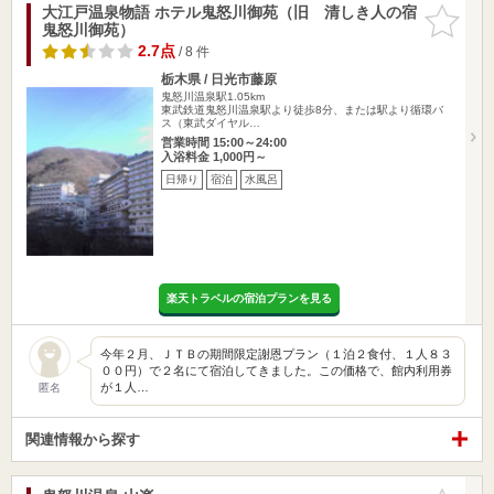
大江戸温泉物語 ホテル鬼怒川御苑（旧 清しき人の宿
お気に入
鬼怒川御苑）
りに追加
2.7点
/ 8 件
栃木県 / 日光市藤原
鬼怒川温泉駅1.05km
東武鉄道鬼怒川温泉駅より徒歩8分、または駅より循環バ
ス（東武ダイヤル…
営業時間 15:00～24:00
入浴料金 1,000円～
日帰り
宿泊
水風呂
楽天トラベルの宿泊プランを見る
今年２月、ＪＴＢの期間限定謝恩プラン（１泊２食付、１人８３
００円）で２名にて宿泊してきました。この価格で、館内利用券
が１人…
匿名
関連情報から探す