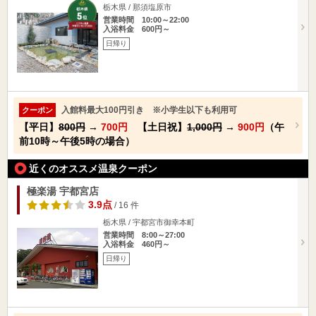
栃木県 / 那須塩原市
営業時間 10:00～22:00
入浴料金 600円～
日帰り
入館料最大100円引き ※小学生以下も利用可
クーポン
【平日】
800円
→
700円
【土日祝】
1,000円
→
900円
（午
前10時～午後5時の場合）
近くのオススメ温泉クーポン
極楽湯 宇都宮店
3.9点
/ 16 件
栃木県 / 宇都宮市御幸本町
営業時間 8:00～27:00
入浴料金 460円～
日帰り