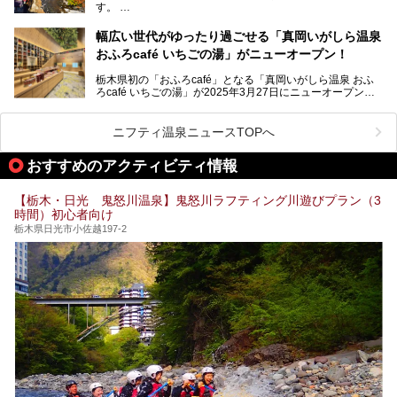
す。
2名1室利用で1人あたり4,500円～と、思い立ったらすぐに
泊まりに行かれるお手頃価格も嬉しいです。
栃木県の北部にある箒川のほとりに11の温泉地が点在し、
───
幅広い世代がゆったり過ごせる「真岡いがしら温泉
古くから多くの人々から癒やしの場として愛されてきまし
提供元：アイコニア・ホスピタリティ株式会社【PR】
おふろcafé いちごの湯」がニューオープン！
た。
この記事はほったらかしの宿 ゆうふり那須高雄温泉ロッジ
のPR記事です。
栃木県初の「おふろcafé」となる「真岡いがしら温泉 おふ
温泉に加えて、豊かな自然を感じられる観光スポットや、こ
ろcafé いちごの湯」が2025年3月27日にニューオープンす
こでしか味わえないご当地グルメなど、多彩な魅力がある北
るとのことで、プレオープン期間に早速訪問。
関東の人気温泉地です。
メインとなる天然温泉のお風呂をはじめ、リラックスエリア
ニフティ温泉ニュースTOPへ
やキッズエリア、カフェレストランなど、施設の隅々までチ
ェックしてきました！
この記事では、塩原温泉の概要や魅力とともに、おすすめの
おすすめのアクティビティ情報
宿泊施設と観光・グルメスポット、日帰り温泉を順に紹介し
ます。
【栃木・日光 鬼怒川温泉】鬼怒川ラフティング川遊びプラン（3
塩原温泉で、いつもの温泉旅行とは一味違う旅行体験をして
時間）初心者向け
みませんか。
栃木県日光市小佐越197-2