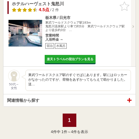
ホテルハーヴェスト鬼怒川
お気に入
りに追加
4.5点
/ 2 件
栃木県 / 日光市
東武ワールドスクウェア駅183m
鬼怒川温泉駅より車で約5分 東武ワールドスクウェア駅
より徒歩約3分 …
営業時間
入浴料金 ～
宿泊
水風呂
楽天トラベルの宿泊プランを見る
東武ワールドスクエア駅のすぐそばにあります。駅にはロッカー
がなかったのですが、荷物をあずかってもらえで助かりました。
送…
50代～
女性
関連情報から探す
1
4
件中 1件～4件を表示