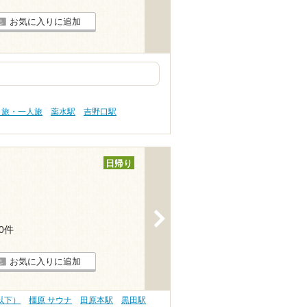
お気に入りに追加
り旅・一人旅
薬水駅
吉野口駅
日帰り
>
10件
お気に入りに追加
円以下）
橿原 サウナ
田原本駅
黒田駅