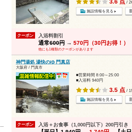
3.6 点
/ 
施設情報を見る
入浴料割引
クーポン
通常
600円
→
570円（30円お得！）
他にも1種類のクーポンがあります
神門湯処 湯快のゆ 門真店
大阪府 / 門真市
■営業時間 8:00～25:00
■入浴料 940円
3.5 点
/ 
施設情報を見る
入浴＋お食事（1,000円以下）200円引き
クーポン
【平日】
1,940円
→
1,740円
【土日