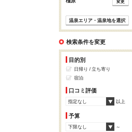
橿原
変更
温泉エリア・温泉地を選択
検索条件を変更
目的別
日帰り / 立ち寄り
宿泊
口コミ評価
指定なし
以上
予算
下限なし
～