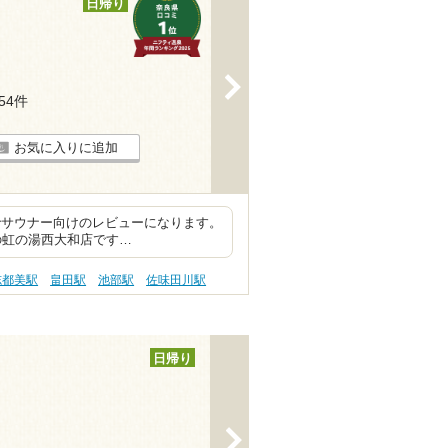
日帰り
>
154件
お気に入りに追加
でサウナー向けのレビューになります。
の虹の湯西大和店です…
志都美駅
畠田駅
池部駅
佐味田川駅
日帰り
>