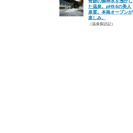
奇跡の御神水を沸かし
た温泉。pH9.6の美人
泉質。本格オープンが
楽しみ。
（温泉探訪記）