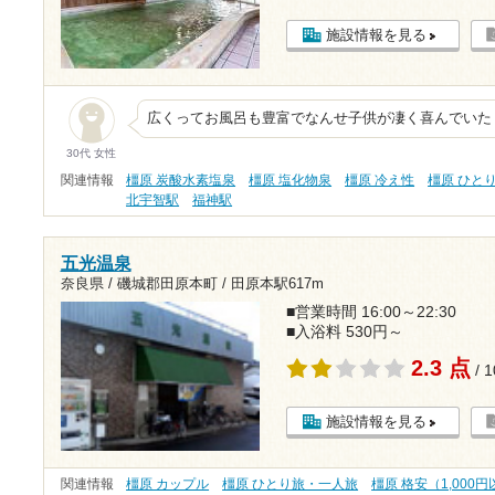
施設情報を見る
広くってお風呂も豊富でなんせ子供が凄く喜んでいた
30代 女性
関連情報
橿原 炭酸水素塩泉
橿原 塩化物泉
橿原 冷え性
橿原 ひと
北宇智駅
福神駅
五光温泉
奈良県 / 磯城郡田原本町 /
田原本駅617m
■営業時間 16:00～22:30
■入浴料 530円～
2.3 点
/ 
施設情報を見る
関連情報
橿原 カップル
橿原 ひとり旅・一人旅
橿原 格安（1,000