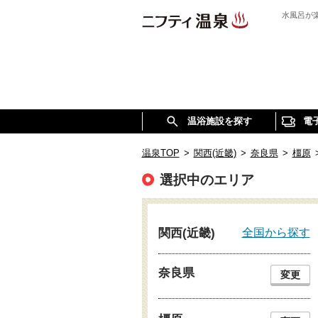
水風呂が
温浴施設を探す
電
温泉TOP
>
関西(近畿)
>
奈良県
>
橿原
選択中のエリア
全国から探す
関西(近畿)
奈良県
変更