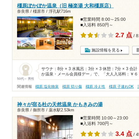
橿原ぽかぽか温泉（旧 極楽湯 大和橿原店）
奈良県 / 橿原市 /
浮孔駅716m
■営業時間 8:00～25:00
■入浴料 850円～
2.7 点
/ 
施設情報を見る
サウナ：8分 × 3 水風呂：3分 × 3 休憩：7分 × 3
か温泉・メール会員様デー」で、「大人入浴料：￥６
50代～ 男性
関連情報
橿原 塩化物泉
橿原 切り傷
橿原 冷え性
橿原 子連れOK
神々が宿る杜の天然温泉 かもきみの湯
奈良県 / 御所市 /
薬水駅2.53km
■営業時間 10:00～23:00
■入浴料 700円～
3.4 点
/ 