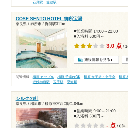
石見駅
笠縫駅
GOSE SENTO HOTEL 御所宝湯
奈良県 / 御所市 /
御所駅311m
■営業時間 14:00～22:00
■入浴料 530円～
3.0 点
/ 
施設情報を見る
関連情報
橿原 カップル
橿原 子連れOK
橿原 女子旅・女子会
橿原 
近鉄御所駅
玉手駅
忍海駅
シルクの杜
奈良県 / 橿原市 /
橿原神宮西口駅1.04km
■営業時間 9:00～21:00
■入浴料 500円～
- 点
/ 0件