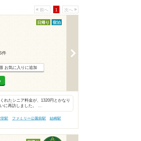
前へ
1
次へ
日帰り
宿泊
>
56件
お気に入りに追加
る
てくれたシニア料金が、1320円とかなり
いに再訪しました。 …
階堂駅
ファミリー公園前駅
結崎駅