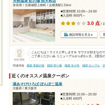
天然温泉 虹の湯 西大和店
奈良県 / 北葛城郡上牧町 /
志都美駅1.51km
■営業時間 10:00～24:00
■入浴料 900円～
3.0 点
/ 
施設情報を見る
こんにちは！ライスと申します🍚 サウナが好きなの
ご了承ください🙇 リニューアルから約1ヶ月、2度目
30代 男性
関連情報
橿原 美肌の湯
橿原 切り傷
橿原 冷え性
橿原 カップル
近くのオススメ温泉クーポン
湯あそびひろば ぽんぽこ温泉
大阪府 / 東大阪市
■営業時間 15:00～25:00
■入浴料 600円