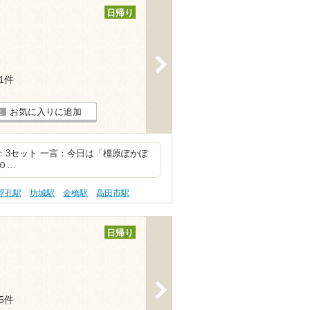
日帰り
>
81件
お気に入りに追加
 合計：3セット 一言：今日は「橿原ぽかぽ
０…
浮孔駅
坊城駅
金橋駅
高田市駅
日帰り
>
45件