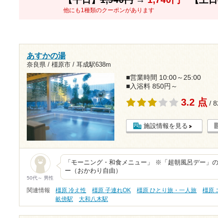
他にも1種類のクーポンがあります
あすかの湯
奈良県 / 橿原市 /
耳成駅638m
■営業時間 10:00～25:00
■入浴料 850円～
3.2 点
/ 
施設情報を見る
「モーニング・和食メニュー」 ※「超朝風呂デー」の
ー（おかわり自由）
50代～ 男性
関連情報
橿原 冷え性
橿原 子連れOK
橿原 ひとり旅・一人旅
橿原
畝傍駅
大和八木駅