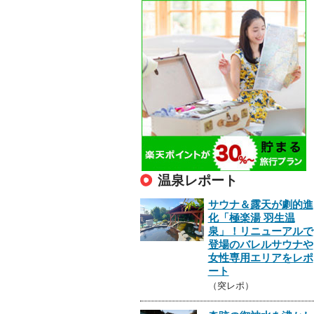
温泉レポート
サウナ＆露天が劇的進
化「極楽湯 羽生温
泉」！リニューアルで
登場のバレルサウナや
女性専用エリアをレポ
ート
（突レポ）