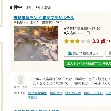
8 件中
1件～8件を表示
奈良健康ランド 奈良プラザホテル
奈良県 / 天理市 /
二階堂駅1.09km
■営業時間 6:00～27:30
■入浴料 2,200円～
3.0 点
/ 
施設情報を見る
楽天トラベルの宿泊プランを見
一般の入浴料は2200円だが、60歳からと広く設定し
安くなることに気づいて、61歳の私は、15年ぶりくら
50代～ 男性
関連情報
橿原 塩化物泉
橿原 宿泊
橿原 冷え性
橿原 カップル
二
平端駅