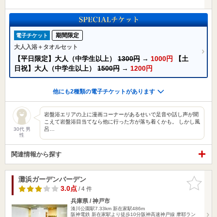
期間限定
電子チケット
大人入浴＋タオルセット
【平日限定】大人（中学生以上）
1300円
→
1000円
【土
日祝】大人（中学生以上）
1500円
→
1200円
他にも2種類の電子チケットがあります
岩盤浴エリアの上に漫画コーナーがあるせいで足音や話し声が聞
こえて岩盤浴目当てなら他に行った方が落ち着くかも。 しかし風
呂…
30代 男
性
関連情報から探す
灘浜ガーデンバーデン
お気に入
りに追加
3.0点
/ 4 件
兵庫県 / 神戸市
湊川公園駅7.33km
新在家駅486m
阪神電鉄 新在家駅より徒歩10分阪神高速神戸線 摩耶ラン