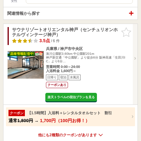
女性
関連情報から探す
サウナリゾートオリエンタル神戸（センチュリオンホ
お気に入
テルヴィンテージ神戸）
りに追加
3.5点
/ 6 件
兵庫県 / 神戸市中央区
湊川公園駅3.60km
中公園駅201m
神戸新交通「中公園駅」より徒歩6分 阪神高速「生田川I
C」より6分…
営業時間 0:00～24:00
入浴料金 1,600円～
日帰り
宿泊
水風呂
クーポンあり
楽天トラベルの宿泊プランを見る
【1.5時間】入浴料＋レンタルタオルセット 割引
クーポン
通常
1,800円
→
1,700円（100円お得！）
他にも2種類のクーポンがあります