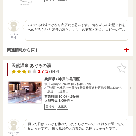
いわゆる銭湯でかなり良店だと思います。 昔ながらの銭湯に何を
求めだろうか？ 湯舟の深さ、サウナの有無と料金、ロビーの雰…
50代～
男性
関連情報から探す
天然温泉 あぐろの湯
お気に入
りに追加
3.7点
/ 64 件
兵庫県 / 神戸市長田区
湊川公園駅3.26km
駒ヶ林駅227m
地下鉄駒ヶ林駅から徒歩3分阪神高速神戸線湊川出口から
一般道・市道西出…
営業時間 10:00～25:00
入浴料金 1,000円～
日帰り
水風呂
伺った日はジムがお休みだったからか空いていて静かに過ごせて
良かったです。 露天風呂の天然温泉が気持ちよかったです。
30代 女