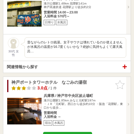
湊川公園駅1.48km
花隈駅141m
神戸高速鉄道 花隈駅より徒歩約2分
営業時間 14:00～23:00
入浴料金 570円～
日帰り
水風呂
昔ながらのレトロ銭湯。女子サウナは壊れているのか使えません
が水風呂の温度が16.7度くらいかな？絶妙に気持ちよくて露天風
呂…
30代 女
性
関連情報から探す
神戸ポートタワーホテル なごみの湯宿
お気に入
りに追加
3.0点
/ 1 件
兵庫県 / 神戸市中央区波止場町
湊川公園駅1.85km
みなと元町駅197m
・ＪＲ「元町駅」西口から徒歩約10分 ・阪急「花隈駅」東
口から徒歩…
営業時間
入浴料金 ～
宿泊
水風呂