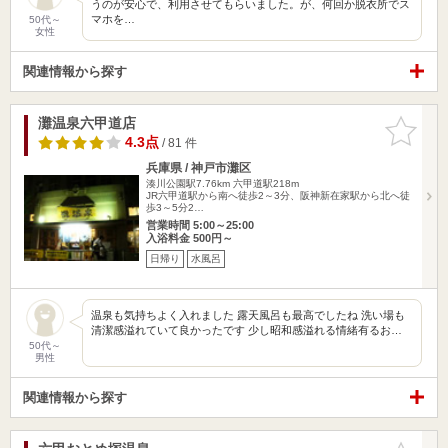
うのが安心で、利用させてもらいました。が、何回か脱衣所でス
マホを…
50代～
女性
関連情報から探す
灘温泉六甲道店
お気に入
りに追加
4.3点
/ 81 件
兵庫県 / 神戸市灘区
湊川公園駅7.76km
六甲道駅218m
JR六甲道駅から南へ徒歩2～3分、阪神新在家駅から北へ徒
歩3～5分2…
営業時間 5:00～25:00
入浴料金 500円～
日帰り
水風呂
温泉も気持ちよく入れました 露天風呂も最高でしたね 洗い場も
清潔感溢れていて良かったです 少し昭和感溢れる情緒有るお…
50代～
男性
関連情報から探す