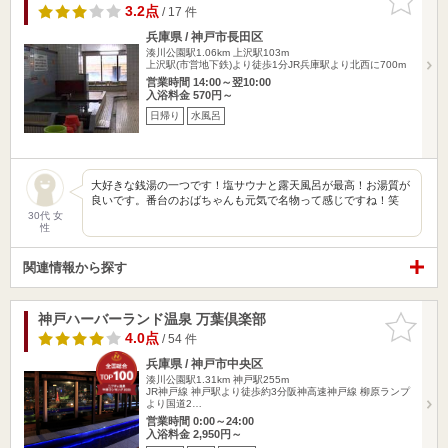
りに追加
3.2点
/ 17 件
兵庫県 / 神戸市長田区
湊川公園駅1.06km
上沢駅103m
上沢駅(市営地下鉄)より徒歩1分JR兵庫駅より北西に700m
営業時間 14:00～翌10:00
入浴料金 570円～
日帰り
水風呂
大好きな銭湯の一つです！塩サウナと露天風呂が最高！お湯質が
良いです。番台のおばちゃんも元気で名物って感じですね！笑
30代 女
性
関連情報から探す
神戸ハーバーランド温泉 万葉倶楽部
お気に入
りに追加
4.0点
/ 54 件
兵庫県 / 神戸市中央区
湊川公園駅1.31km
神戸駅255m
JR神戸線 神戸駅より徒歩約3分阪神高速神戸線 柳原ランプ
より国道2…
営業時間 0:00～24:00
入浴料金 2,950円～