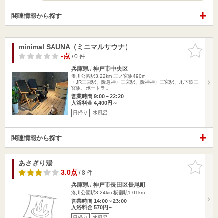
関連情報から探す
minimal SAUNA（ミニマルサウナ）
お気に入
りに追加
-点
/ 0 件
兵庫県 / 神戸市中央区
湊川公園駅3.22km
三ノ宮駅490m
・JR三宮駅、阪急神戸三宮駅、阪神神戸三宮駅、地下鉄三
宮駅、ポートラ…
営業時間 9:00～22:20
入浴料金 4,400円～
日帰り
水風呂
関連情報から探す
あさぎり湯
お気に入
りに追加
3.0点
/ 8 件
兵庫県 / 神戸市長田区長尾町
湊川公園駅3.24km
板宿駅1.01km
営業時間 14:00～23:00
入浴料金 570円～
日帰り
水風呂