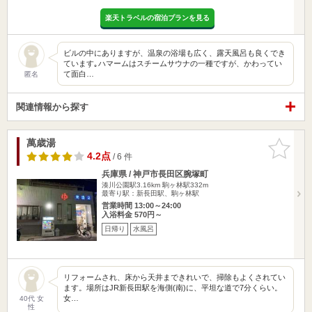
楽天トラベルの宿泊プランを見る
ビルの中にありますが、温泉の浴場も広く、露天風呂も良くでき
ています｡ハマームはスチームサウナの一種ですが、かわってい
て面白…
匿名
関連情報から探す
萬歳湯
お気に入
りに追加
4.2点
/ 6 件
兵庫県 / 神戸市長田区腕塚町
湊川公園駅3.16km
駒ヶ林駅332m
最寄り駅：新長田駅、駒ヶ林駅
営業時間 13:00～24:00
入浴料金 570円～
日帰り
水風呂
リフォームされ、床から天井まできれいで、掃除もよくされてい
ます。場所はJR新長田駅を海側(南)に、平坦な道で7分くらい。
女…
40代 女
性