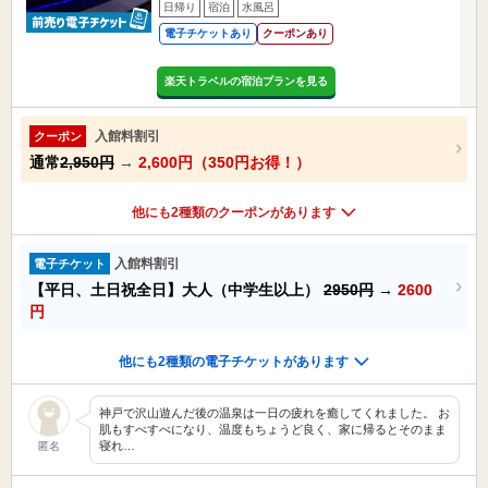
日帰り
宿泊
水風呂
電子チケットあり
クーポンあり
楽天トラベルの宿泊プランを見る
入館料割引
クーポン
通常
2,950円
→
2,600円（350円お得！）
他にも2種類のクーポンがあります
入館料割引
電子チケット
【平日、土日祝全日】大人（中学生以上）
2950円
→
2600
円
他にも2種類の電子チケットがあります
神戸で沢山遊んだ後の温泉は一日の疲れを癒してくれました。 お
肌もすべすべになり、温度もちょうど良く、家に帰るとそのまま
寝れ…
匿名