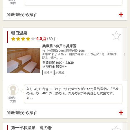
男性
関連情報から探す
朝日温泉
お気に入
りに追加
4.0点
/ 69 件
兵庫県 / 神戸市兵庫区
湊川公園駅809m
新開地駅410m
JR神戸駅より西へ、山側の線路沿いに徒歩10分、JR兵庫
駅より東へ、…
営業時間 9:00～23:30
入浴料金 570円～
日帰り
水風呂
久しぶりに行き、これまでまだ気づかずにいた天然温泉の「巳泉
の湯」や、46℃の「黒の湯」の真の実力を実感した次第です。
黒…
50代～
女性
関連情報から探す
第一平和温泉 龍の湯
お気に入