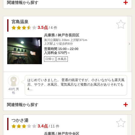
関連情報から探す
宮島温泉
お気に入
りに追加
3.5点
/ 4 件
兵庫県 / 神戸市長田区
湊川公園駅1.33km
上沢駅371m
上沢駅より徒歩約6分
営業時間 15:00～22:00
入浴料金 570円～
日帰り
水風呂
はじめていきました。 普通の銭湯ですが、小さいながらも露天風
呂、サウナ、水風呂、電気風呂など複数のお風呂がありそれでも
4…
40代 男
性
関連情報から探す
つかさ湯
お気に入
りに追加
3.4点
/ 11 件
兵庫県 / 神戸市中央区