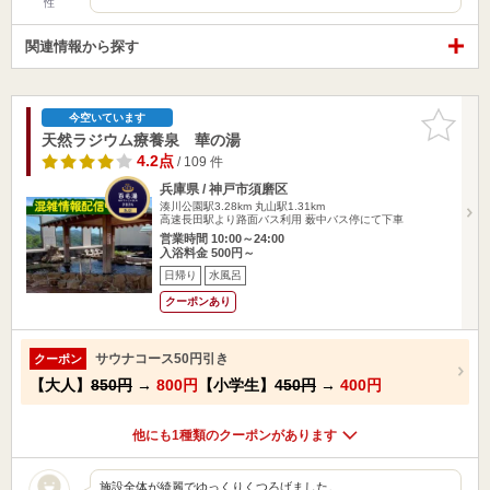
性
関連情報から探す
お気に入
今空いています
りに追加
天然ラジウム療養泉 華の湯
4.2点
/ 109 件
兵庫県 / 神戸市須磨区
湊川公園駅3.28km
丸山駅1.31km
高速長田駅より路面バス利用 薮中バス停にて下車
営業時間 10:00～24:00
入浴料金 500円～
日帰り
水風呂
クーポンあり
サウナコース50円引き
クーポン
【大人】
850円
→
800円
【小学生】
450円
→
400円
他にも1種類のクーポンがあります
施設全体が綺麗でゆっくりくつろげました。