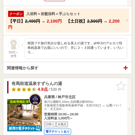
入浴料＋岩盤浴料＋手ぶらセット
クーポン
【平日】
2,400円
→
2,100円
【土日祝】
2,500円
→
2,200
円
韓国プチ旅行気分が楽しめる美人の湯です。pH9.5のアルカリ性
単純温泉でお肌にいいので、月に２～３回通っています。いろい
ろ…
50代～
女性
関連情報から探す
有馬街道温泉すずらんの湯
お気に入
りに追加
4.8点
/ 530 件
兵庫県 / 神戸市北区
湊川公園駅6.20km
北鈴蘭台駅965m
大阪南部方面阪神高速神戸線・生田川出口 → 山麓バイパ
ス・天王谷IC…
営業時間 10:00～24:00
入浴料金 1,000円～
日帰り
水風呂
電子チケットあり