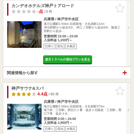
カンデオホテルズ神戸トアロード
お気に入
りに追加
-点
/ 0 件
兵庫県 / 神戸市中央区
湊川公園駅2.50km
旧居留地・大丸前駅122m
JR元町駅から徒歩3分、JR三ノ宮駅から徒歩8分、阪急三
宮駅から徒歩…
営業時間 15:00～23:00
入浴料金 1,200円～
日帰り
宿泊
水風呂
楽天トラベルの宿泊プランを見る
関連情報から探す
神戸サウナ&スパ
お気に入
りに追加
4.4点
/ 40 件
兵庫県 / 神戸市中央区
湊川公園駅2.66km
旧居留地・大丸前駅375m
地下鉄「三宮駅」西出口１番 徒歩１分阪急「三宮駅」西
口下車 徒歩３分…
営業時間 0:00～24:00
入浴料金 2,900円～
日帰り
宿泊
水風呂