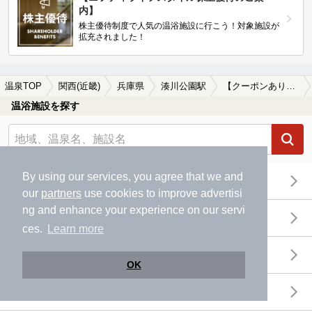
内】
株主優待制度で人気の温浴施設に行こう！対象施設が
拡充されました！
温泉TOP
関西(近畿)
兵庫県
湊川公園駅
【クーポンあり】水風呂が楽しめる湊川公園駅近くの温泉、日帰り温泉、スーパー銭湯おすすめ
温浴施設を探す
By using our services, you agree that we and
エリアから探す
our
partners
use cookies to improve advertisi
ng and enhance your experience on our servi
地図から探す
ces.
Learn more
特徴から探す
OK
温泉地から探す