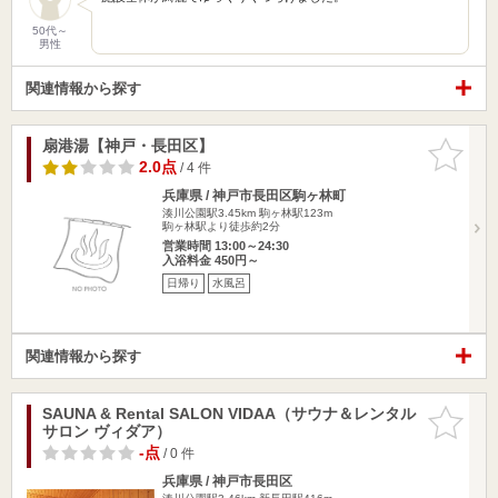
50代～
男性
関連情報から探す
扇港湯【神戸・長田区】
お気に入
りに追加
2.0点
/ 4 件
兵庫県 / 神戸市長田区駒ヶ林町
湊川公園駅3.45km
駒ヶ林駅123m
駒ヶ林駅より徒歩約2分
営業時間 13:00～24:30
入浴料金 450円～
日帰り
水風呂
関連情報から探す
SAUNA & Rental SALON VIDAA（サウナ＆レンタル
お気に入
サロン ヴィダア）
りに追加
-点
/ 0 件
兵庫県 / 神戸市長田区