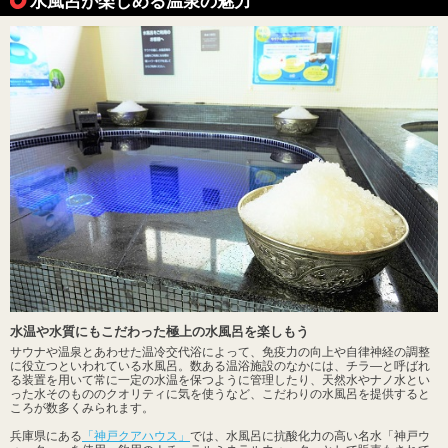
水風呂が楽しめる温泉の魅力
水温や水質にもこだわった極上の水風呂を楽しもう
サウナや温泉とあわせた温冷交代浴によって、免疫力の向上や自律神経の調整
に役立つといわれている水風呂。数ある温浴施設のなかには、チラ―と呼ばれ
る装置を用いて常に一定の水温を保つように管理したり、天然水やナノ水とい
った水そのもののクオリティに気を使うなど、こだわりの水風呂を提供すると
ころが数多くみられます。
兵庫県にある
「神戸クアハウス」
では、水風呂に抗酸化力の高い名水「神戸ウ