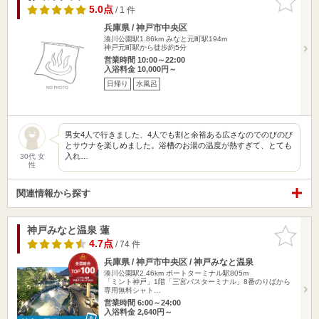
りに追加
5.0点
/ 1 件
兵庫県 / 神戸市中央区
湊川公園駅1.86km
みなと元町駅194m
神戸元町駅から徒歩約5分
営業時間 10:00～22:00
入浴料金 10,000円～
日帰り
水風呂
男女4人で行きました、4人でも割と余裕ある広さなのでのびのび
とサウナを楽しめました。浴槽のお湯の温度が熱すぎて、とても
入れ…
30代 女
性
関連情報から探す
神戸みなと温泉 蓮
お気に入
りに追加
4.7点
/ 74 件
兵庫県 / 神戸市中央区 / 神戸みなと温泉
湊川公園駅2.46km
ポートターミナル駅805m
「ミント神戸」1階「三宮バスターミナル」8番のりばから
専用無料シャト…
営業時間 6:00～24:00
入浴料金 2,640円～