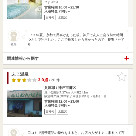
プより5分
営業時間 10:00～21:30
入浴料金 730円～
日帰り
水風呂
'07 年夏、京都で用事があった後、神戸で友人に会う前の時間
つぶしで利用した。ここで検索したら無かったので、提案させて
も…
匿名
関連情報から探す
ふじ温泉
お気に入
りに追加
3.0点
/ 20 件
兵庫県 / 神戸市灘区
湊川公園駅7.37km
六甲駅242m
阪急神戸線 六甲駅より徒歩約4分（無料）3台
営業時間 12:00～23:00
入浴料金 570円～
日帰り
水風呂
口コミで携帯電話の操作をすると、お店の人がすぐに来るって言