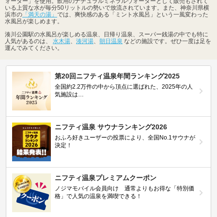
ォーター」を使用。飲用のナチュラルミネラルウォーターとして販売もされて
いる上質な水が毎分50リットルの勢いで放流されています。また、神奈川県横
浜市の
「満天の湯」
では、爽快感のある「ミント水風呂」という一風変わった
水風呂が楽しめます。
湊川公園駅の水風呂が楽しめる温泉、日帰り温泉、スーパー銭湯の中でも特に
人気があるのは、
水木湯
、
湊河湯
、
朝日温泉
などの施設です。ぜひ一度は足を
運んでみてください。
第20回ニフティ温泉年間ランキング2025
全国約2.2万件の中から頂点に選ばれた、2025年の人
気施設は…
ニフティ温泉 サウナランキング2026
おふろ好きユーザーの投票により、全国No.1サウナが
決定！
ニフティ温泉プレミアムクーポン
ノジマモバイル会員向け 通常よりもお得な「特別価
格」で人気の温泉を満喫できる！