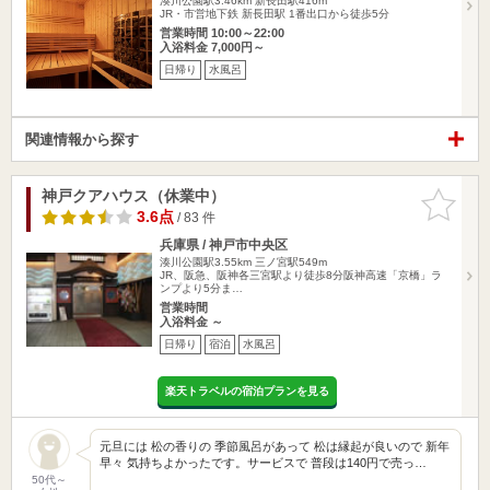
湊川公園駅3.46km
新長田駅416m
JR・市営地下鉄 新長田駅 1番出口から徒歩5分
営業時間 10:00～22:00
入浴料金 7,000円～
日帰り
水風呂
関連情報から探す
神戸クアハウス（休業中）
お気に入
りに追加
3.6点
/ 83 件
兵庫県 / 神戸市中央区
湊川公園駅3.55km
三ノ宮駅549m
JR、阪急、阪神各三宮駅より徒歩8分阪神高速「京橋」ラ
ンプより5分ま…
営業時間
入浴料金 ～
日帰り
宿泊
水風呂
楽天トラベルの宿泊プランを見る
元旦には 松の香りの 季節風呂があって 松は縁起が良いので 新年
早々 気持ちよかったです。サービスで 普段は140円で売っ…
50代～