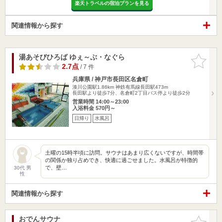
楽天トラベルの宿泊プランを見る
関連情報から探す
湯あそびひろば ゆぇ～ぶ・なぐら
お気に入
りに追加
2.7点
/ 7 件
兵庫県 / 神戸市長田区名倉町
湊川公園駅1.86km
神鉄有馬線長田駅473m
長田駅より徒歩7分、名倉町2丁目バス停より徒歩2分
営業時間 14:00～23:00
入浴料金 570円～
日帰り
水風呂
土曜の15時半頃に訪問。サウナはあまり広くないですが、時間帯
の関係か独り占めでき、快適に過ごせました。水風呂が特徴的
で、壁…
30代 男
性
関連情報から探す
おでんサウナ
お気に入