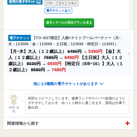
日帰り
宿泊
水風呂
電子チケットあり
楽天トラベルの宿泊プランを見る
【7/3~9/27限定】入館+ナイトプールパーティー（月~
電子チケット
木：123688・金：123689・土日祝：123690・特定日：123691）
【月~木】大人（１２歳以上）
6490円
→
5390円
【金】大
人（１２歳以上）
7590円
→
6490円
【土日祝】大人（１２
歳以上）
8030円
→
6930円
【特定日（8/8~16）】大人（１
２歳以上）
8580円
→
7480円
他にも5種類の電子チケットがあります
何回もリピートしています。健康ランドやスーパー銭湯のように
ガヤガヤしておらず、ゆっくり静かに過ごせます。普段は仕事で
疲れ切…
30代 女
性
関連情報から探す