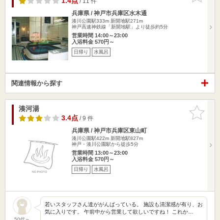
1.4点
/ 11 件
兵庫県 / 神戸市兵庫区水木通
湊川公園駅333m
新開地駅271m
神戸高速神鉄線「新開地駅」より徒歩約5分
営業時間 14:00～23:00
入浴料金 570円～
日帰り
水風呂
関連情報から探す
湊河湯
お気に入
りに追加
3.4点
/ 9 件
兵庫県 / 神戸市兵庫区東山町
湊川公園駅422m
新開地駅827m
神戸・湊川公園駅から徒歩5分
営業時間 13:00～23:00
入浴料金 570円～
日帰り
水風呂
若いスタッフさん達ががんばっている。 施設も清潔感が有り、お
気に入りです。 午前中から営業して欲しいですね！ これか…
50代～