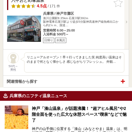
六甲おとめ塚温泉
お気に入
りに追加
4.5点
/ 171 件
兵庫県 / 神戸市灘区
湊川公園駅8.35km
石屋川駅392m
阪神電車石屋川駅より徒歩5分阪神高速神戸線魚崎出口か
ら約2ｋｍ、国道…
営業時間 6:00～25:00
入浴料金 500円～
日帰り
水風呂
リニューアルオープン！早々行ってきました笑 純度高い温泉はそ
のままで何となく懐かしさ 感じながらリフレッシュ。 外観…
50代～
男性
関連情報から探す
兵庫県のニフティ温泉ニュース
神戸「湊山温泉」が話題沸騰！ "超アヒル風呂"や2
階全面を使った広大な休憩スペース"喫泉"などで魅
了
神戸の山手側に位置する「湊山（みなとやま）温泉」は、明