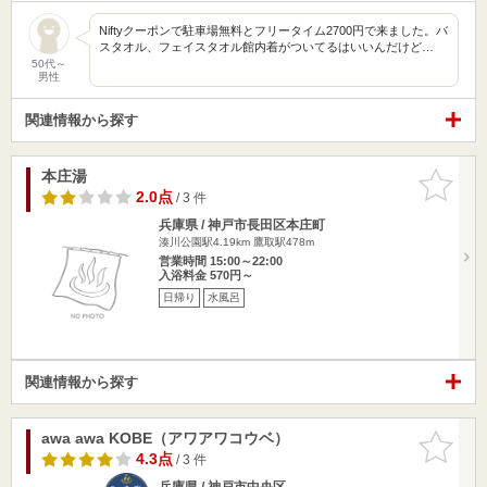
Niftyクーポンで駐車場無料とフリータイム2700円で来ました。バ
スタオル、フェイスタオル館内着がついてるはいいんだけど…
50代～
男性
関連情報から探す
本庄湯
お気に入
りに追加
2.0点
/ 3 件
兵庫県 / 神戸市長田区本庄町
湊川公園駅4.19km
鷹取駅478m
営業時間 15:00～22:00
入浴料金 570円～
日帰り
水風呂
関連情報から探す
awa awa KOBE（アワアワコウベ）
お気に入
りに追加
4.3点
/ 3 件
兵庫県 / 神戸市中央区