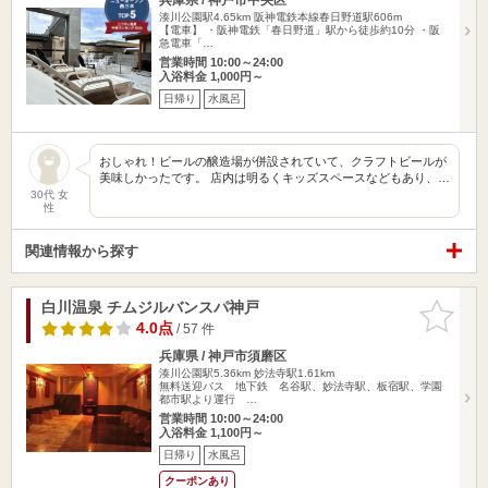
湊川公園駅4.65km
阪神電鉄本線春日野道駅606m
【電車】 ・阪神電鉄「春日野道」駅から徒歩約10分 ・阪
急電車「…
営業時間 10:00～24:00
入浴料金 1,000円～
日帰り
水風呂
おしゃれ！ビールの醸造場が併設されていて、クラフトビールが
美味しかったです。 店内は明るくキッズスペースなどもあり、…
30代 女
性
関連情報から探す
白川温泉 チムジルバンスパ神戸
お気に入
りに追加
4.0点
/ 57 件
兵庫県 / 神戸市須磨区
湊川公園駅5.36km
妙法寺駅1.61km
無料送迎バス 地下鉄 名谷駅、妙法寺駅、板宿駅、学園
都市駅より運行 …
営業時間 10:00～24:00
入浴料金 1,100円～
日帰り
水風呂
クーポンあり