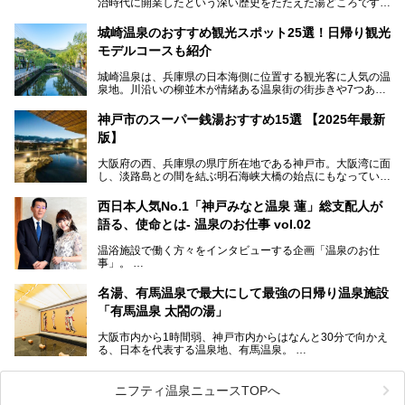
治時代に開業したという深い歴史をたたえた湯どころです。
そんな長寿の温泉が今、話題となっています。理由は湯船い
っぱいに浮かぶアヒルちゃん。さらに、ゆったりくつろげて
城崎温泉のおすすめ観光スポット25選！日帰り観光
コワーキングも可能な休憩スペースも人気に。斬新な企画や
モデルコースも紹介
設備で人々をアッと驚かせる湊山温泉の魅力をリポートしま
す。
城崎温泉は、兵庫県の日本海側に位置する観光客に人気の温
泉地。川沿いの柳並木が情緒ある温泉街の街歩きや7つある
外湯巡り、ロープウェイからの絶景、冬のカニ料理などで知
られています。鉄道の駅から温泉街が近く、歩いて回るのに
神戸市のスーパー銭湯おすすめ15選 【2025年最新
ちょうどよい規模で、日帰りでの訪問にもおすすめです。
版】
この記事では、城崎温泉と周辺の見どころから厳選した25
大阪府の西、兵庫県の県庁所在地である神戸市。大阪湾に面
の観光スポットをピックアップ。温泉やご当地グルメなどを
し、淡路島との間を結ぶ明石海峡大橋の始点にもなっていま
盛り込んだ日帰り観光モデルコースも紹介しているので、ぜ
す。古くから港町として栄え、異国情緒の残る異人館街や中
ひ参考にしてくださいね！
華街をはじめ、きらびやかに発展したハーバーランドなど、
西日本人気No.1「神戸みなと温泉 蓮」総支配人が
人気観光スポットもめじろ押しです。
語る、使命とは- 温泉のお仕事 vol.02
そして、温泉好きの視点から見ると、神戸市といえば何とい
っても「有馬温泉」。日本三古湯の一角をなす、歴史ある名
温浴施設で働く方々をインタビューする企画「温泉のお仕
湯です。そのお湯をリーズナブルに体験できる健康ランドや
事」。
スーパー銭湯があったら……。今回はそんな希望に沿う施設
第2弾はニフティ温泉年間ランキング2018で全国総合ランキ
も含め、おすすめのスパ銭をピックアップしてご紹介してい
ング西日本1位、2年連続「ベストオブ宿泊賞」に輝いた
きます！
名湯、有馬温泉で最大にして最強の日帰り温泉施設
「神戸みなと温泉 蓮」の魅力に迫りました！
「有馬温泉 太閤の湯」
大阪市内から1時間弱、神戸市内からはなんと30分で向かえ
る、日本を代表する温泉地、有馬温泉。
そのなかでも最大の規模を誇る「有馬温泉 太閤の湯」は、
有名な「金泉」と「銀泉」に加え、人工のの炭酸泉まで楽し
める、ある意味「最強」ともいえる施設です。
ニフティ温泉ニュースTOPへ
今回は自慢のお湯をメインにその魅力の数々を紹介します！