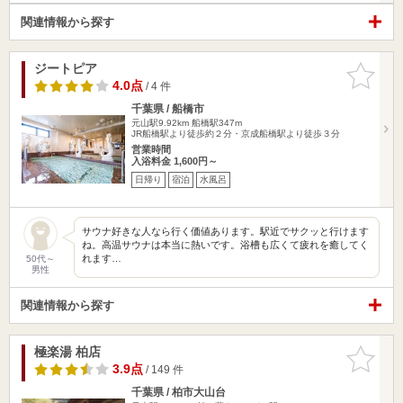
関連情報から探す
ジートピア
お気に入
りに追加
4.0点
/ 4 件
千葉県 / 船橋市
元山駅9.92km
船橋駅347m
JR船橋駅より徒歩約２分・京成船橋駅より徒歩３分
営業時間
入浴料金 1,600円～
日帰り
宿泊
水風呂
サウナ好きな人なら行く価値あります。駅近でサクッと行けます
ね。高温サウナは本当に熱いです。浴槽も広くて疲れを癒してく
れます…
50代～
男性
関連情報から探す
極楽湯 柏店
お気に入
りに追加
3.9点
/ 149 件
千葉県 / 柏市大山台