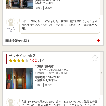
入浴料金 910円～
日帰り
水風呂
休日の15時くらいに行きました。駐車場はほぼ満車でした！お風
呂の種類もいろいろあって子供と楽しく入れました。露天風呂も
4種…
40代 女
性
関連情報から探す
サウナイン中山店
お気に入
りに追加
4.0点
/ 1 件
千葉県 / 船橋市
元山駅8.83km
下総中山駅125m
JR総武線「下総中山駅」徒歩1分
営業時間 9:30～21:00
入浴料金 1,000円～
日帰り
水風呂
利用は90分と制限があるが、話をする方もいないし、設備も綺麗
にしている。 自分がサウナを作るとしたらこんな感じかなと思