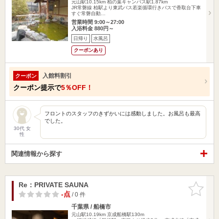
元山駅10.15km
柏の葉キャンパス駅1.87km
JR常磐線 柏駅より東武バス若楽循環行きバスで香取台下車
すぐ常磐自動…
営業時間 9:00～27:00
入浴料金 880円～
日帰り
水風呂
クーポンあり
入館料割引
クーポン
クーポン提示で
5％OFF！
フロントのスタッフのきずかいには感動しました。お風呂も最高
でした。
30代 女
性
関連情報から探す
Re：PRIVATE SAUNA
お気に入
りに追加
-点
/ 0 件
千葉県 / 船橋市
元山駅10.19km
京成船橋駅130m