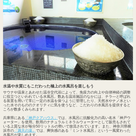
水温や水質にもこだわった極上の水風呂を楽しもう
サウナや温泉とあわせた温冷交代浴によって、免疫力の向上や自律神経の調整
に役立つといわれている水風呂。数ある温浴施設のなかには、チラ―と呼ばれ
る装置を用いて常に一定の水温を保つように管理したり、天然水やナノ水とい
った水そのもののクオリティに気を使うなど、こだわりの水風呂を提供すると
ころが数多くみられます。
兵庫県にある
「神戸クアハウス」
では、水風呂に抗酸化力の高い名水「神戸ウ
ォーター」を使用。飲用のナチュラルミネラルウォーターとして販売もされて
いる上質な水が毎分50リットルの勢いで放流されています。また、神奈川県横
浜市の
「満天の湯」
では、爽快感のある「ミント水風呂」という一風変わった
水風呂が楽しめます。