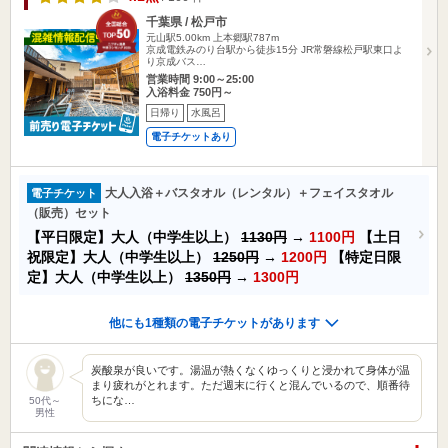
千葉県 / 松戸市
元山駅5.00km
上本郷駅787m
京成電鉄みのり台駅から徒歩15分 JR常磐線松戸駅東口よ
り京成バス…
営業時間 9:00～25:00
入浴料金 750円～
日帰り
水風呂
電子チケットあり
大人入浴＋バスタオル（レンタル）＋フェイスタオル
電子チケット
（販売）セット
【平日限定】大人（中学生以上）
1130円
→
1100円
【土日
祝限定】大人（中学生以上）
1250円
→
1200円
【特定日限
定】大人（中学生以上）
1350円
→
1300円
他にも1種類の電子チケットがあります
炭酸泉が良いです。湯温が熱くなくゆっくりと浸かれて身体が温
まり疲れがとれます。ただ週末に行くと混んでいるので、順番待
ちにな…
50代～
男性