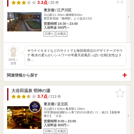
りに追加
3.3点
/ 20 件
東京都 / 江戸川区
元山駅11.30km
篠崎駅849m
都営新宿線『篠崎駅』より徒歩13分
営業時間 14:30～23:00
入浴料金 550円～
日帰り
水風呂
サウナイキタイなどのサイトでも毎回高得点のデザイナーズサウ
ナ 軟水の柔らかいシャワーや半露天岩風呂っぽい仕様(女性は３
分…
50代～
女性
関連情報から探す
大谷田温泉 明神の湯
お気に入
りに追加
3.7点
/ 213 件
東京都 / 足立区
元山駅11.63km
亀有駅1.29km
JR常磐線綾瀬駅から車で約20分東武バス：綾23【葛飾車
庫行】「大谷…
営業時間 9:00～23:00
入浴料金 800円～
日帰り
水風呂