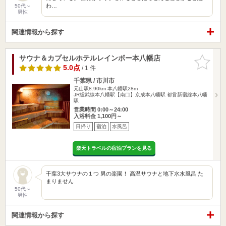
わ…
50代～
男性
関連情報から探す
サウナ＆カプセルホテルレインボー本八幡店
お気に入
りに追加
5.0点
/ 1 件
千葉県 / 市川市
元山駅8.90km
本八幡駅28m
JR総武線本八幡駅【南口】京成本八幡駅 都営新宿線本八幡
駅
営業時間 0:00～24:00
入浴料金 1,100円～
日帰り
宿泊
水風呂
楽天トラベルの宿泊プランを見る
千葉3大サウナの１つ 男の楽園！ 高温サウナと地下水水風呂 た
まりません
50代～
男性
関連情報から探す