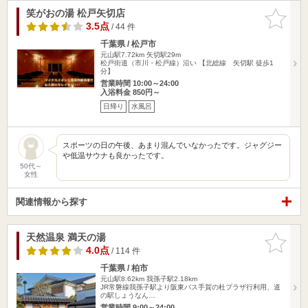
笑がおの湯 松戸矢切店
お気に入
りに追加
3.5点
/ 44 件
千葉県 / 松戸市
元山駅7.72km
矢切駅29m
松戸街道（市川・松戸線）沿い 【北総線 矢切駅 徒歩1
分】
営業時間 10:00～24:00
入浴料金 850円～
日帰り
水風呂
スポーツの日の午後、あまり混んでいなかったです。ジャグジー
や低温サウナも良かったです。
50代～
女性
関連情報から探す
天然温泉 満天の湯
お気に入
りに追加
4.0点
/ 114 件
千葉県 / 柏市
元山駅8.62km
我孫子駅2.18km
JR常磐線我孫子駅より阪東バス手賀の杜プラザ行利用、道
の駅しょうなん…
営業時間 9:00～24:00