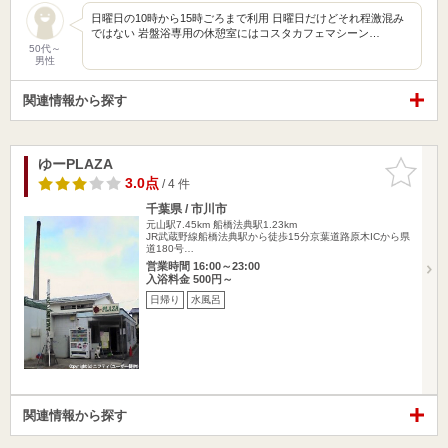
日曜日の10時から15時ごろまで利用 日曜日だけどそれ程激混み
ではない 岩盤浴専用の休憩室にはコスタカフェマシーン…
50代～
男性
関連情報から探す
ゆーPLAZA
お気に入
りに追加
3.0点
/ 4 件
千葉県 / 市川市
元山駅7.45km
船橋法典駅1.23km
JR武蔵野線船橋法典駅から徒歩15分京葉道路原木ICから県
道180号…
営業時間 16:00～23:00
入浴料金 500円～
日帰り
水風呂
関連情報から探す