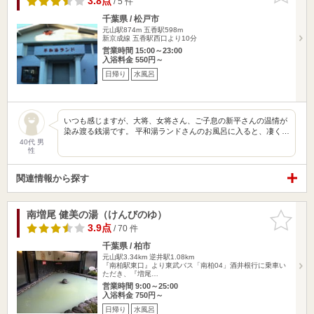
3.8点
/ 5 件
千葉県 / 松戸市
元山駅874m
五香駅598m
新京成線 五香駅西口より10分
営業時間 15:00～23:00
入浴料金 550円～
日帰り
水風呂
いつも感じますが、大将、女将さん、ご子息の新平さんの温情が
染み渡る銭湯です。 平和湯ランドさんのお風呂に入ると、凄く…
40代 男
性
関連情報から探す
南増尾 健美の湯（けんびのゆ）
お気に入
りに追加
3.9点
/ 70 件
千葉県 / 柏市
元山駅3.34km
逆井駅1.08km
『南柏駅東口』より東武バス「南柏04」酒井根行に乗車い
ただき、『増尾…
営業時間 9:00～25:00
入浴料金 750円～
日帰り
水風呂