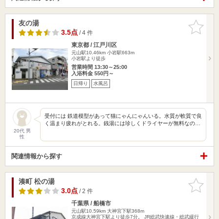
友の湯
お気に入
りに追加
3.5点
/ 4 件
東京都 / 江戸川区
元山駅10.46km
小岩駅663m
小岩駅より徒歩
営業時間 13:30～25:00
入浴料金 550円～
日帰り
水風呂
受付には 鉄道模型があって猫にゃんにゃんいる。水質が軟質で良
く温まり疲れがとれる。銭湯には珍しくドライヤーが無料なの…
20代 男
性
関連情報から探す
湊町 松の湯
お気に入
りに追加
3.0点
/ 2 件
千葉県 / 船橋市
元山駅10.59km
大神宮下駅368m
京成線大神宮下駅より徒歩7分。 JR総武快速線・総武緩行