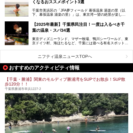
くなるおススメポイント3選
が無料で試せるチャンスです！
千葉県でスーパー銭湯選びに困った際は、ぜひ参考にしてく
───
ださい。
千葉市美浜区の「JFA夢フィールド 幕張温泉 湯楽の里（以
提供元：花王株式会社【PR】
下、幕張温泉 湯楽の里）」は、東京湾一望の絶景が楽しめ
この記事は花王株式会社商品のPRレポート記事です。
る日帰り温泉です。
設備も天然温泉の露天風呂、サウナ、岩盤浴のほか、高濃度
【2025年最新】千葉県民注目！一度は入るべき千
炭酸泉、海の見えるお休み処や食事処、展望抜群の屋上ま
葉の温泉・スパ34選
で、年代を問わずたっぷり楽しめます。
東京ディズニーランド、マザー牧場、鴨川シーワールド、東
今回は人気のこの施設の中でも、特におススメしたい3つの
京ドイツ村、海ほたるなど、千葉には遊べる有名スポットが
ポイントについて厳選してお届けします。読めばきっと、行
たくさん。そんな千葉県は温泉・スパもすごいんです！千葉
きたくなること間違いなし！
県で生まれ、千葉県で育ち、つい最近まで千葉在住だった私
がお勧めする、一度は入るべき千葉の温泉・スパ34選をま
ニフティ温泉ニュースTOPへ
とめました。
おすすめのアクティビティ情報
【千葉・勝浦】関東のモルディブ勝浦湾をSUPでお散歩！SUP散
歩120分！！
千葉県勝浦市串浜1227-2