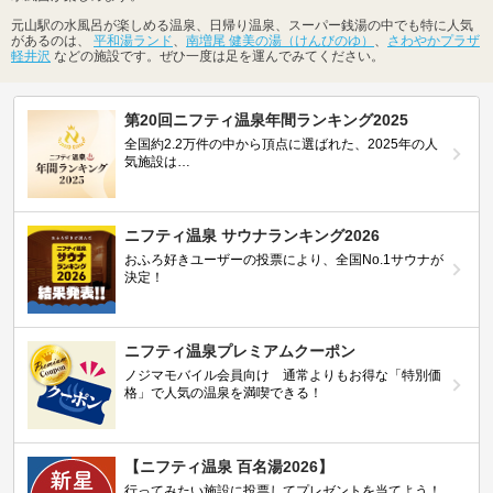
元山駅の水風呂が楽しめる温泉、日帰り温泉、スーパー銭湯の中でも特に人気
があるのは、
平和湯ランド
、
南増尾 健美の湯（けんびのゆ）
、
さわやかプラザ
軽井沢
などの施設です。ぜひ一度は足を運んでみてください。
第20回ニフティ温泉年間ランキング2025
全国約2.2万件の中から頂点に選ばれた、2025年の人
気施設は…
ニフティ温泉 サウナランキング2026
おふろ好きユーザーの投票により、全国No.1サウナが
決定！
ニフティ温泉プレミアムクーポン
ノジマモバイル会員向け 通常よりもお得な「特別価
格」で人気の温泉を満喫できる！
【ニフティ温泉 百名湯2026】
行ってみたい施設に投票してプレゼントを当てよう！