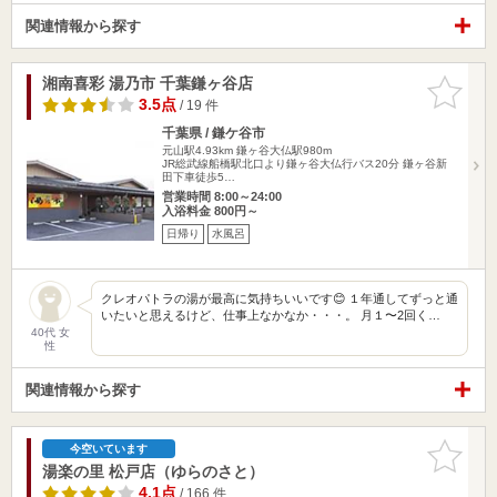
関連情報から探す
湘南喜彩 湯乃市 千葉鎌ヶ谷店
お気に入
りに追加
3.5点
/ 19 件
千葉県 / 鎌ケ谷市
元山駅4.93km
鎌ヶ谷大仏駅980m
JR総武線船橋駅北口より鎌ヶ谷大仏行バス20分 鎌ヶ谷新
田下車徒歩5…
営業時間 8:00～24:00
入浴料金 800円～
日帰り
水風呂
クレオパトラの湯が最高に気持ちいいです😊 １年通してずっと通
いたいと思えるけど、仕事上なかなか・・・。 月１〜2回く…
40代 女
性
関連情報から探す
お気に入
今空いています
りに追加
湯楽の里 松戸店（ゆらのさと）
4.1点
/ 166 件