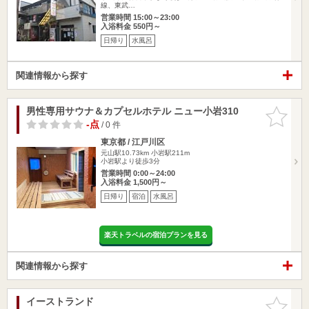
線、東武…
営業時間 15:00～23:00
入浴料金 550円～
日帰り
水風呂
関連情報から探す
男性専用サウナ＆カプセルホテル ニュー小岩310
お気に入
りに追加
-点
/ 0 件
東京都 / 江戸川区
元山駅10.73km
小岩駅211m
小岩駅より徒歩3分
営業時間 0:00～24:00
入浴料金 1,500円～
日帰り
宿泊
水風呂
楽天トラベルの宿泊プランを見る
関連情報から探す
イーストランド
お気に入