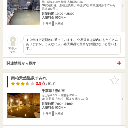
元山駅6.19km
船橋法典駅592m
JR武蔵野線 船橋法典駅より徒歩5分京葉道路原木ICから
県道180号…
営業時間 10:00～25:00
入浴料金 950円～
日帰り
水風呂
１０年ほど定期的に通っています。 化石温泉は都内にもたくさん
ありますが、こんなに広い露天風呂で豊富なお湯はないと思いま
す…
50代～
女性
関連情報から探す
南柏天然温泉すみれ
お気に入
りに追加
3.9点
/ 91 件
千葉県 / 流山市
元山駅6.30km
南柏駅858m
JR 常磐線「南柏」駅より徒歩 10 分
営業時間 7:00～24:00
入浴料金 930円～
日帰り
水風呂