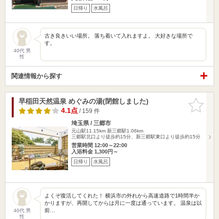
日帰り
水風呂
古き良きいい場所。 落ち着いて入れますよ。 大好きな場所で
す。
40代 男
性
関連情報から探す
早稲田天然温泉 めぐみの湯(閉館しました)
お気に入
りに追加
4.1点
/ 159 件
埼玉県 / 三郷市
元山駅11.15km
新三郷駅1.06km
三郷駅北口より徒歩約15分、新三郷駅東口より徒歩約15分
営業時間 12:00～22:00
入浴料金 1,300円～
日帰り
水風呂
よくぞ復活してくれた！ 横浜市の外れから高速道路で1時間半か
かりますが、再開してからは月に一度は通っています。 温泉は以
前…
40代 男
性