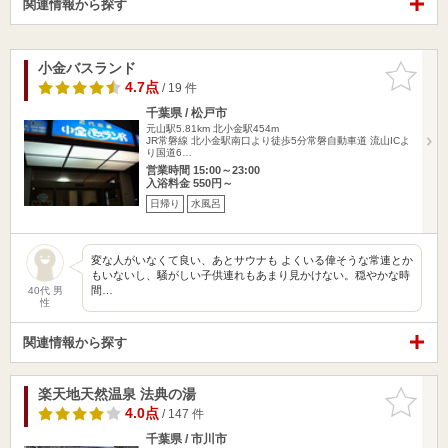
関連情報から探す
小金バスランド
お気に入
りに追加
4.7点
/ 19 件
千葉県 / 松戸市
元山駅5.81km
北小金駅454m
JR常磐線 北小金駅南口より徒歩5分常磐自動車道 流山ICよ
り国道6…
営業時間 15:00～23:00
入浴料金 550円～
日帰り
水風呂
変な人がいなくて良い、あとサウナも よくいる偉そうな常連とか
もいないし、騒がしい子供連れもあまり見かけない。穏やかな時
間…
40代 男
性
関連情報から探す
楽天地天然温泉 法典の湯
お気に入
りに追加
4.0点
/ 147 件
千葉県 / 市川市