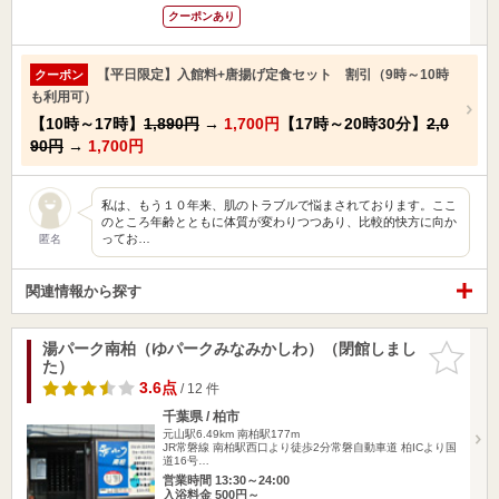
クーポンあり
【平日限定】入館料+唐揚げ定食セット 割引（9時～10時
クーポン
も利用可）
【10時～17時】
1,890円
→
1,700円
【17時～20時30分】
2,0
90円
→
1,700円
私は、もう１０年来、肌のトラブルで悩まされております。ここ
のところ年齢とともに体質が変わりつつあり、比較的快方に向か
ってお…
匿名
関連情報から探す
湯パーク南柏（ゆパークみなみかしわ）（閉館しまし
お気に入
た）
りに追加
3.6点
/ 12 件
千葉県 / 柏市
元山駅6.49km
南柏駅177m
JR常磐線 南柏駅西口より徒歩2分常磐自動車道 柏ICより国
道16号…
営業時間 13:30～24:00
入浴料金 500円～