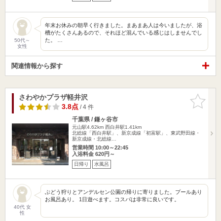
年末お休みの朝早く行きました。まあまあ人は今いましたが、浴
槽がたくさんあるので、それほど混んでいる感じはしませんでし
た。 …
50代～
女性
関連情報から探す
さわやかプラザ軽井沢
お気に入
りに追加
3.8点
/ 4 件
千葉県 / 鎌ヶ谷市
元山駅4.62km
西白井駅1.41km
北総線「西白井駅」、新京成線「初富駅」、東武野田線・
新京成線・北総線…
営業時間 10:00～22:45
入浴料金 620円～
日帰り
水風呂
ぶどう狩りとアンデルセン公園の帰りに寄りました。プールあり
お風呂あり。 1日遊べます。コスパは非常に良いです。
40代 女
性