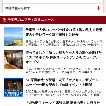
関連情報から探す
千葉県のニフティ温泉ニュース
千葉県で人気のスーパー銭湯21選！海の見える絶景
露天やテレワーク対応施設もご紹介
都内からもアクセスが良く、週末のお出かけ先としても人気
の千葉県。そんな千葉には、魅力あふれるスーパー銭湯がた
くさんあります。
待ってました！新しい魅力たっぷりの進化を遂げた
「サウナでしっかりととのいたい」「海が見える絶景で非日
「スパ＆ホテル 舞浜ユーラシア」がリニューアル
常を味わいたい」「子連れでも気兼ねなく1日過ごした
い」。
オープン
そんな多様なニーズに応える施設が揃っているため、その日
「スパ＆ホテル 舞浜ユーラシア」の“スパエリア”が、2025
の目的に合った施設がきっと見つかるはずです。
年7月からの大規模リニューアルを経て、2026年1月15日
（木）に再オープン！
さらに最近では、24時間営業で深夜まで滞在できる施設
“AI原田泰造”が登場！花王「サクセス」新ブランド
や、テレワーク・コワーキングスペースを備えた仕事もでき
新設エリアや生まれ変わった浴場・サウナの魅力を、人気キ
るスパも増えており、ただの入浴施設にとどまらない進化を
ムービー公開を記念して体験イベントを開催
ャラクター「ユーラシわん」と一緒にご紹介します。必見の
遂げています。
マル秘情報がたっぷり。ぜひチェックしてみてください！
9月15日から放映されている、花王サクセスの新ブランドム
───
本記事では、人気スーパー銭湯から絶景施設、コワーキング
ービーはもうご覧になりましたか？AI技術で若返った原田泰
提供元：SPA＆HOTEL舞浜ユーラシア【PR】
スペースや休憩スペースが充実した施設、子連れファミリー
造さんが登場して、“前を向くチカラに”というメッセージを
この記事はSPA＆HOTEL舞浜ユーラシアのPRレポート記事
向けの施設など、目的に合わせたおすすめの施設を紹介しま
伝えるムービーです。公開を記念して、スパメッツァおおた
です。
「JFA夢フィールド 幕張温泉 湯楽の里」に行きた
す。
か竜泉寺の湯にて体験イベントを開催。花王サクセスの製品