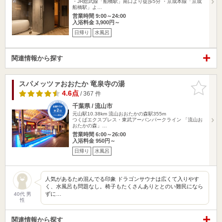
・JR総武線「船橋駅」南口より徒歩5分 ・京成本線「京成
船橋駅」よ…
営業時間 9:00～24:00
入浴料金 3,900円～
日帰り
水風呂
関連情報から探す
スパメッツァおおたか 竜泉寺の湯
お気に入
りに追加
4.6点
/ 367 件
千葉県 / 流山市
元山駅10.38km
流山おおたかの森駅355m
つくばエクスプレス・東武アーバンパークライン 「流山お
おたかの森」…
営業時間 6:00～26:00
入浴料金 950円～
日帰り
水風呂
人気があるため混んでる印象 ドラゴンサウナは広くて入りやす
く、水風呂も問題なし。椅子もたくさんありととのい難民になら
ずに…
40代 男
性
関連情報から探す