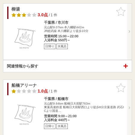
柳湯
お気に入
りに追加
3.0点
/ 1 件
千葉県 / 市川市
元山駅9.07km
本八幡駅442m
JR総武線 本八幡駅より徒歩10分
営業時間 15:00～22:00
入浴料金 550円～
日帰り
水風呂
関連情報から探す
船橋アリーナ
お気に入
りに追加
1.0点
/ 1 件
千葉県 / 船橋市
元山駅9.64km
船橋日大前駅763m
東葉高速鉄道 船橋日大前駅西口より徒歩8分京葉道路 武石I
Cより国道…
営業時間 9:00～21:00
入浴料金 440円～
日帰り
水風呂