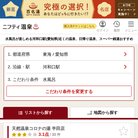
購入済チケットはこちら
ログイン
履歴
メニュー
水風呂が楽しめる河和口駅(愛知県)近くの温泉、日帰り温泉、スーパー銭湯おすすめ
1. 都道府県
東海 / 愛知県
2. 沿線・駅
河和口駅
3. こだわり条件
水風呂
こだわり条件を変更する
リストから探す
地図から探す
天然温泉コロナの湯 半田店
お気に入
りに追加
3.1点
/ 30 件