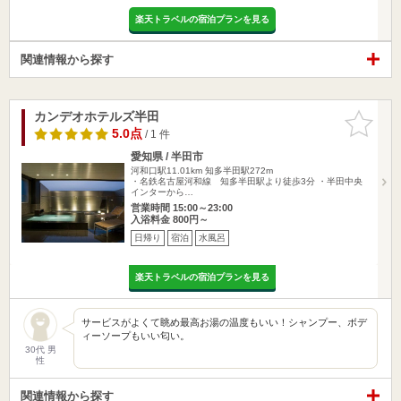
楽天トラベルの宿泊プランを見る
関連情報から探す
カンデオホテルズ半田
お気に入
りに追加
5.0点
/ 1 件
愛知県 / 半田市
河和口駅11.01km
知多半田駅272m
・名鉄名古屋河和線 知多半田駅より徒歩3分 ・半田中央
インターから…
営業時間 15:00～23:00
入浴料金 800円～
日帰り
宿泊
水風呂
楽天トラベルの宿泊プランを見る
サービスがよくて眺め最高お湯の温度もいい！シャンプー、ボデ
ィーソープもいい匂い。
30代 男
性
関連情報から探す