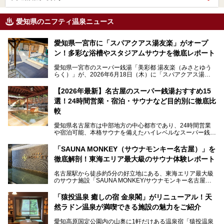
愛知県のニフティ温泉ニュース
愛知県一宮市に「スパアクアス湯友楽」がオープ
ン！多彩な浴槽やスタジアムサウナを徹底レポート
愛知県一宮市のスーパー銭湯「美彩都 湯友楽（みさとゆう
らく）」が、2026年6月18日（木）に「スパアクアス湯友
楽」としてリニューアルオープン！
【2026年最新】名古屋のスーパー銭湯おすすめ15
この地で30年にわたり愛され続けてきた施設だからこそ、
選！24時間営業・宿泊・サウナなど目的別に徹底比
地元住民をはじめオープンを待ちわびている人も多いのでは
ないでしょうか。
較
老朽化した設備の補修を機に、2年前からじっくり構想を練
ってきたというだけあって、館内の充実度は想像以上。
愛知県名古屋市は中部地方の中心都市であり、24時間営業
以前の4倍に拡張したという露天エリアや10の浴槽、40人収
や宿泊可能、本格サウナを備えたハイレベルなスーパー銭湯
容の巨大なスタジアムサウナに、岩盤浴やリラクゼーション
が密集する激戦区です。
までまるごと楽しめる施設に生まれ変わりました。
「SAUNA MONKEY（サウナモンキー名古屋）」を
そのため、「日々の仕事の疲れを心身ともにリセットした
今回は、全面リニューアルして新しくなった「スパアクアス
徹底解剖！東海エリア最大級のサウナ体験レポート
い」「休日に時間を忘れて1日中ダラダラ過ごしたい」「コ
湯友楽」に一足早くお邪魔して取材してきました！
スパ良く非日常の極上体験を味わいたい」人向けの施設が多
名古屋駅から徒歩約5分の好立地にある、東海エリア最大級
くある点が魅力です！
のサウナ施設「SAUNA MONKEY/サウナモンキー名古屋」
をご存じですか？
今回は、名古屋市でおすすめのスーパー銭湯を紹介します。
「名古屋駅周辺ってサウナが少ないよね」という声をよく耳
お好みの温泉施設を見つけて楽しんでくださいね。
「猿投温泉 癒しの宿 金泉閣」がリニューアル！天
にするだけあり、アクセスの良さにも胸が高鳴ります。
然ラドン温泉が満喫できる施設の魅力をご紹介
今回は普段は男性専用となっているパブリックサウナが、女
性専用で公開される『レディースデー』が開催されたので、
愛知高原国定公園内の山奥に1軒だけある温泉宿「猿投温泉
さっそく取材してきました！