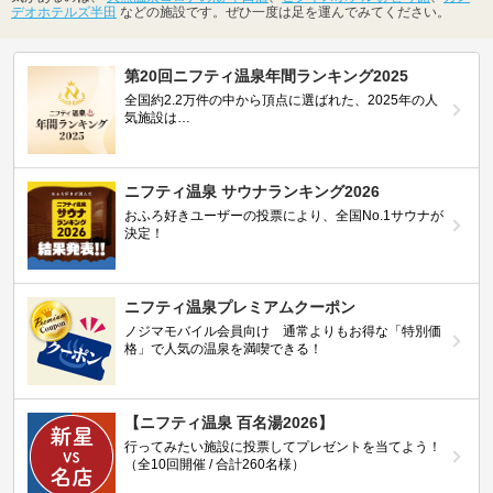
デオホテルズ半田
などの施設です。ぜひ一度は足を運んでみてください。
第20回ニフティ温泉年間ランキング2025
全国約2.2万件の中から頂点に選ばれた、2025年の人
気施設は…
ニフティ温泉 サウナランキング2026
おふろ好きユーザーの投票により、全国No.1サウナが
決定！
ニフティ温泉プレミアムクーポン
ノジマモバイル会員向け 通常よりもお得な「特別価
格」で人気の温泉を満喫できる！
【ニフティ温泉 百名湯2026】
行ってみたい施設に投票してプレゼントを当てよう！
（全10回開催 / 合計260名様）