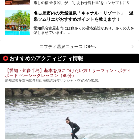
癒しの宿 金泉閣」が、“しあわせ隠れ里”をコンセプトにリニ
ューアルオープンします。
名古屋市内の天然温泉「キャナル・リゾート」 温
天然ラドン温泉が堪能できるお風呂や、新設・改装された客
泉ソムリエがおすすめポイントを教えます！
室、地元の食材と温泉水で作られたお料理……。
新しくなった「猿投温泉 癒しの宿 金泉閣」の魅力を丸ごと
愛知県名古屋市内には数多くの温浴施設があり、多くの人を
ご紹介します。
楽しませています。
その中でも今回は「キャナル・リゾート」について、温泉ソ
ムリエの目線で紹介していきます！
ニフティ温泉ニュースTOPへ
名古屋市内にはスーパー銭湯や日帰り温泉が多く、「どこに
行こうかな？」と悩んでしまう方も多いと思います。
おすすめのアクティビティ情報
ぜひこの記事を参考にして「キャナル・リゾート」に出かけ
てみるのはいかがでしょうか？
【愛知・知多半島】基本を身につけたい方！サーフィン・ボディ
ボード ベーシックレッスン（90分）
愛知県知多郡南知多町山海橋詰59マリンシャトウYAMAMI101