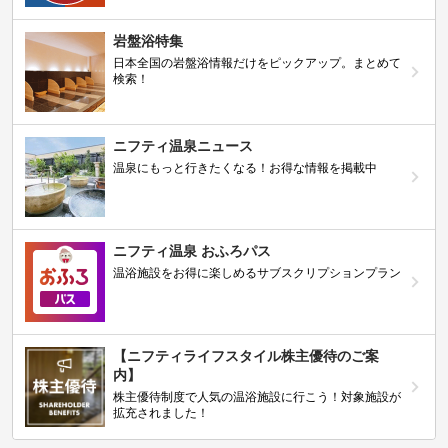
岩盤浴特集
日本全国の岩盤浴情報だけをピックアップ。まとめて
検索！
ニフティ温泉ニュース
温泉にもっと行きたくなる！お得な情報を掲載中
ニフティ温泉 おふろパス
温浴施設をお得に楽しめるサブスクリプションプラン
【ニフティライフスタイル株主優待のご案
内】
株主優待制度で人気の温浴施設に行こう！対象施設が
拡充されました！