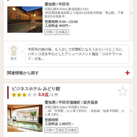
愛知県 / 半田市
河和口駅8.62km
東成岩駅173m
JR武豊線東成岩駅より徒歩1分名鉄河和線「青山駅」下車
徒歩5分知多半…
営業時間 9:00～23:00
入浴料金 900円～
日帰り
水風呂
半田市の南の端、もう少しで武豊町になろうかというところに、
パチンコ店を中心としたアミューズメント施設「コロナワール
ド」があ…
匿名
関連情報から探す
ビジネスホテル みどり館
お気に入
りに追加
3.0点
/ 1 件
愛知県 / 半田市瑞穂町 / 坂井温泉
河和口駅9.93km
半田駅1.53km
・JR「半田駅」から車で約5分 ・名鉄線「知多半田駅」か
ら車で約7…
営業時間
入浴料金 1,980円～
日帰り
宿泊
水風呂