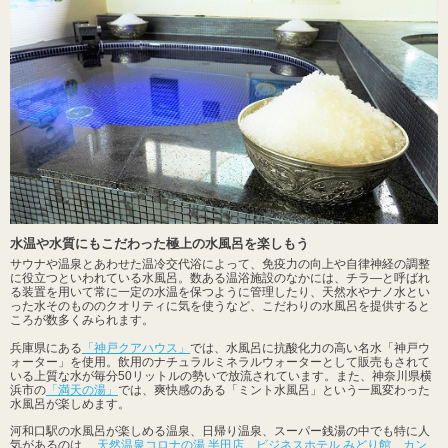
水温や水質にもこだわった極上の水風呂を楽しもう
サウナや温泉とあわせた温冷交代浴によって、免疫力の向上や自律神経の調整
に役立つといわれている水風呂。数ある温浴施設のなかには、チラ―と呼ばれ
る装置を用いて常に一定の水温を保つように管理したり、天然水やナノ水とい
った水そのもののクオリティに気を使うなど、こだわりの水風呂を提供すると
ころが数多くみられます。
兵庫県にある
「神戸クアハウス」
では、水風呂に抗酸化力の高い名水「神戸ウ
ォーター」を使用。飲用のナチュラルミネラルウォーターとして販売もされて
いる上質な水が毎分50リットルの勢いで放流されています。また、神奈川県横
浜市の
「満天の湯」
では、爽快感のある「ミント水風呂」という一風変わった
水風呂が楽しめます。
河和口駅の水風呂が楽しめる温泉、日帰り温泉、スーパー銭湯の中でも特に人
気があるのは、
天然温泉コロナの湯 半田店
、
ビジネスホテル みどり館
、
カン