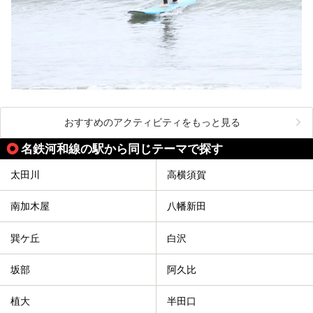
おすすめのアクティビティをもっと見る
名鉄河和線の駅から同じテーマで探す
太田川
高横須賀
南加木屋
八幡新田
巽ケ丘
白沢
坂部
阿久比
植大
半田口