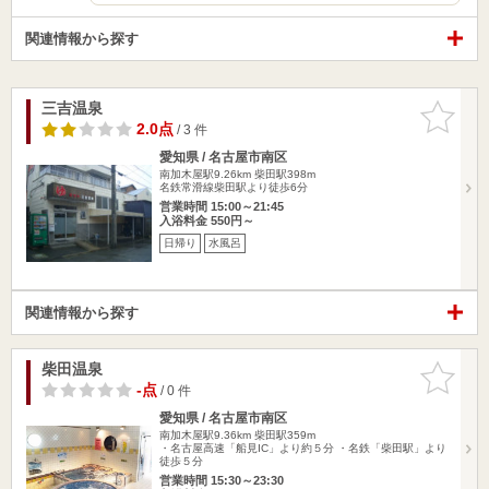
関連情報から探す
三吉温泉
お気に入
りに追加
2.0点
/ 3 件
愛知県 / 名古屋市南区
南加木屋駅9.26km
柴田駅398m
名鉄常滑線柴田駅より徒歩6分
営業時間 15:00～21:45
入浴料金 550円～
日帰り
水風呂
関連情報から探す
柴田温泉
お気に入
りに追加
-点
/ 0 件
愛知県 / 名古屋市南区
南加木屋駅9.36km
柴田駅359m
・名古屋高速「船見IC」より約５分 ・名鉄「柴田駅」より
徒歩５分
営業時間 15:30～23:30