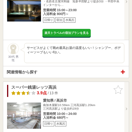
・名鉄名古屋河和線 知多半田駅より徒歩3分 ・半田中央
インターから…
営業時間 15:00～23:00
入浴料金 800円～
日帰り
宿泊
水風呂
楽天トラベルの宿泊プランを見る
サービスがよくて眺め最高お湯の温度もいい！シャンプー、ボデ
ィーソープもいい匂い。
30代 男
性
関連情報から探す
スーパー銭湯レッツ高浜
お気に入
りに追加
3.9点
/ 13 件
愛知県 / 高浜市
南加木屋駅10.56km
三河高浜駅1.20km
三河高浜駅より徒歩約19分
営業時間 10:00～24:00
入浴料金 680円～
日帰り
水風呂