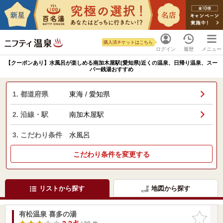
購入済チケットはこちら
ログイン
履歴
メニュー
【クーポンあり】水風呂が楽しめる南加木屋駅(愛知県)近くの温泉、日帰り温泉、スー
パー銭湯おすすめ
1. 都道府県
東海 / 愛知県
2. 沿線・駅
南加木屋駅
3. こだわり条件
水風呂
こだわり条件を変更する
リストから探す
地図から探す
有松温泉 喜多の湯
お気に入
りに追加