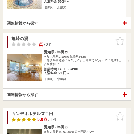
入浴料金 550円～
日帰り
水風呂
関連情報から探す
亀崎の湯
お気に入
りに追加
-点
/ 0 件
愛知県 / 半田市
南加木屋駅9.39km
亀崎駅662m
・知多半島道路「阿久比IC」より車で10分・JR「亀崎駅」
より徒歩で…
営業時間 14:00～24:00
入浴料金 530円～
日帰り
水風呂
関連情報から探す
カンデオホテルズ半田
お気に入
りに追加
5.0点
/ 1 件
愛知県 / 半田市
南加木屋駅10.53km
知多半田駅272m