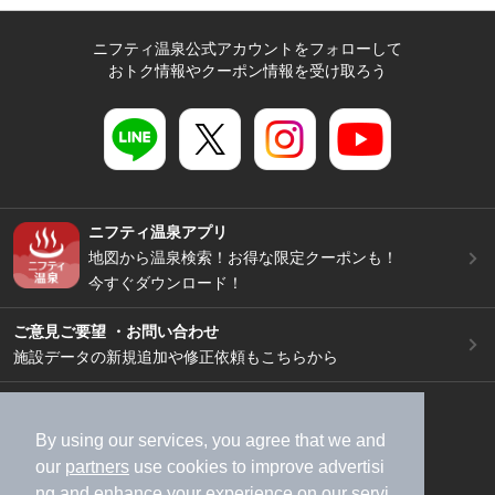
ニフティ温泉公式アカウントをフォローして
おトク情報やクーポン情報を受け取ろう
ニフティ温泉アプリ
地図から温泉検索！お得な限定クーポンも！
今すぐダウンロード！
ご意見ご要望 ・お問い合わせ
施設データの新規追加や修正依頼もこちらから
スマートフォン
/
PC
加盟店募集（資料請求）
広告出稿のご案内
By using our services, you agree that we and
our
partners
use cookies to improve advertisi
利用規約
ライフスタイルMEMBERS+規約
ng and enhance your experience on our servi