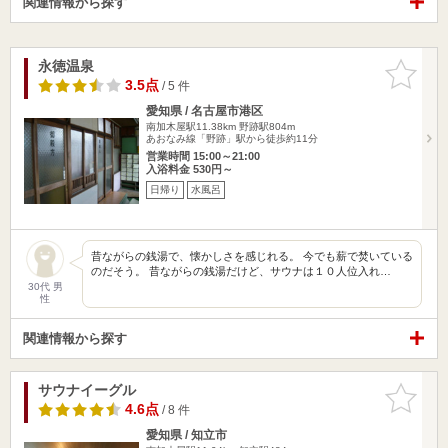
関連情報から探す
永徳温泉
お気に入
りに追加
3.5点
/ 5 件
愛知県 / 名古屋市港区
南加木屋駅11.38km
野跡駅804m
あおなみ線「野跡」駅から徒歩約11分
営業時間 15:00～21:00
入浴料金 530円～
日帰り
水風呂
昔ながらの銭湯で、懐かしさを感じれる。 今でも薪で焚いている
のだそう。 昔ながらの銭湯だけど、サウナは１０人位入れ…
30代 男
性
関連情報から探す
サウナイーグル
お気に入
りに追加
4.6点
/ 8 件
愛知県 / 知立市