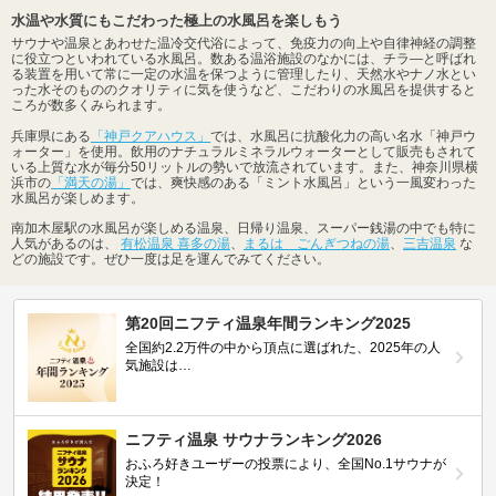
水温や水質にもこだわった極上の水風呂を楽しもう
サウナや温泉とあわせた温冷交代浴によって、免疫力の向上や自律神経の調整
に役立つといわれている水風呂。数ある温浴施設のなかには、チラ―と呼ばれ
る装置を用いて常に一定の水温を保つように管理したり、天然水やナノ水とい
った水そのもののクオリティに気を使うなど、こだわりの水風呂を提供すると
ころが数多くみられます。
兵庫県にある
「神戸クアハウス」
では、水風呂に抗酸化力の高い名水「神戸ウ
ォーター」を使用。飲用のナチュラルミネラルウォーターとして販売もされて
いる上質な水が毎分50リットルの勢いで放流されています。また、神奈川県横
浜市の
「満天の湯」
では、爽快感のある「ミント水風呂」という一風変わった
水風呂が楽しめます。
南加木屋駅の水風呂が楽しめる温泉、日帰り温泉、スーパー銭湯の中でも特に
人気があるのは、
有松温泉 喜多の湯
、
まるは ごんぎつねの湯
、
三吉温泉
な
どの施設です。ぜひ一度は足を運んでみてください。
第20回ニフティ温泉年間ランキング2025
全国約2.2万件の中から頂点に選ばれた、2025年の人
気施設は…
ニフティ温泉 サウナランキング2026
おふろ好きユーザーの投票により、全国No.1サウナが
決定！