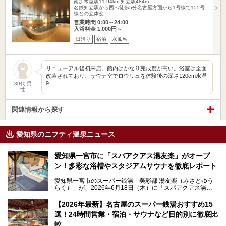
南加木屋駅11.94km
知立駅484m
名鉄知立駅から西へ徒歩5分名古屋方面から1号線で155号
線との立体交…
営業時間 0:00～24:00
入浴料金 1,000円～
日帰り
宿泊
水風呂
リニューアル後初来店。館内はかなり完成度が高い。浴室は全面
改装されており、サウナ室でロウリュを体験後の深さ120cm水温
9…
30代 男
性
関連情報から探す
愛知県のニフティ温泉ニュース
愛知県一宮市に「スパアクアス湯友楽」がオープ
ン！多彩な浴槽やスタジアムサウナを徹底レポート
愛知県一宮市のスーパー銭湯「美彩都 湯友楽（みさとゆう
らく）」が、2026年6月18日（木）に「スパアクアス湯友
楽」としてリニューアルオープン！
【2026年最新】名古屋のスーパー銭湯おすすめ15
この地で30年にわたり愛され続けてきた施設だからこそ、
選！24時間営業・宿泊・サウナなど目的別に徹底比
地元住民をはじめオープンを待ちわびている人も多いのでは
ないでしょうか。
較