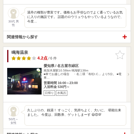
湯舟の種類が豊富です。価格もお手頃なのでよく通っているお気
に入りの施設です。 話題のロウリュウもやっているようなので、
今度…
30代 男
性
関連情報から探す
鳴海温泉
お気に入
りに追加
4.2点
/ 6 件
愛知県 / 名古屋市緑区
南加木屋駅10.58km
鳴海駅138m
■車でお越しの場合 ・名二環「有松I.C.」より5分。 ■電
車…
営業時間 16:00～23:00
入浴料金 530円～
日帰り
水風呂
久しぶりの、銭湯！ すっごく、気持ちよく、大いに、 堪能出来
ました。 今度は、回数券、ゲットしまーす 😃😍💯
50代～
女性