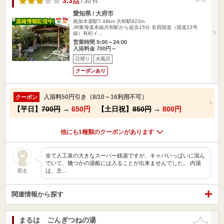
3.3点
/ 30 件
愛知県 / 大府市
南加木屋駅7.48km
共和駅823m
JR東海道本線共和駅から徒歩15分 名四国道（国道23号
線）有松イ…
営業時間 9:00～24:00
入浴料金 700円～
日帰り
水風呂
クーポンあり
入浴料50円引き（8/10～16利用不可）
クーポン
【平日】
700円
→
650円
【土日祝】
850円
→
800円
他にも1種類のクーポンがあります
全て人工泉の大きなスーパー銭湯ですが、キャパいっぱいに混ん
でいて、幾つかの湯船には入ることが出来ませんでした。 内湯
は、主…
匿名
関連情報から探す
まるは ごんぎつねの湯
お気に入