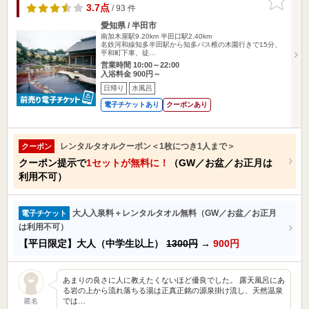
りに追加
3.7点
/ 93 件
愛知県 / 半田市
南加木屋駅9.20km
半田口駅2.40km
名鉄河和線知多半田駅から知多バス椎の木園行きで15分、
平和町下車、徒…
営業時間 10:00～22:00
入浴料金 900円～
日帰り
水風呂
電子チケットあり
クーポンあり
レンタルタオルクーポン＜1枚につき1人まで＞
クーポン
クーポン提示で
1セットが無料に！
（GW／お盆／お正月は
利用不可）
大人入泉料＋レンタルタオル無料（GW／お盆／お正月
電子チケット
は利用不可）
【平日限定】大人（中学生以上）
1300円
→
900円
あまりの良さに人に教えたくないほど優良でした。 露天風呂にあ
る岩の上から流れ落ちる湯は正真正銘の源泉掛け流し、天然温泉
では…
匿名