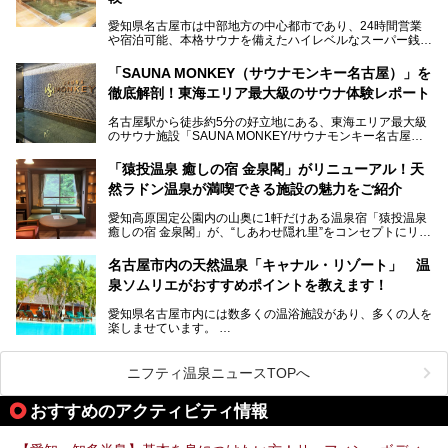
老朽化した設備の補修を機に、2年前からじっくり構想を練
ってきたというだけあって、館内の充実度は想像以上。
愛知県名古屋市は中部地方の中心都市であり、24時間営業
以前の4倍に拡張したという露天エリアや10の浴槽、40人収
や宿泊可能、本格サウナを備えたハイレベルなスーパー銭湯
容の巨大なスタジアムサウナに、岩盤浴やリラクゼーション
が密集する激戦区です。
までまるごと楽しめる施設に生まれ変わりました。
「SAUNA MONKEY（サウナモンキー名古屋）」を
そのため、「日々の仕事の疲れを心身ともにリセットした
今回は、全面リニューアルして新しくなった「スパアクアス
徹底解剖！東海エリア最大級のサウナ体験レポート
い」「休日に時間を忘れて1日中ダラダラ過ごしたい」「コ
湯友楽」に一足早くお邪魔して取材してきました！
スパ良く非日常の極上体験を味わいたい」人向けの施設が多
名古屋駅から徒歩約5分の好立地にある、東海エリア最大級
くある点が魅力です！
のサウナ施設「SAUNA MONKEY/サウナモンキー名古屋」
をご存じですか？
今回は、名古屋市でおすすめのスーパー銭湯を紹介します。
「名古屋駅周辺ってサウナが少ないよね」という声をよく耳
お好みの温泉施設を見つけて楽しんでくださいね。
「猿投温泉 癒しの宿 金泉閣」がリニューアル！天
にするだけあり、アクセスの良さにも胸が高鳴ります。
然ラドン温泉が満喫できる施設の魅力をご紹介
今回は普段は男性専用となっているパブリックサウナが、女
性専用で公開される『レディースデー』が開催されたので、
愛知高原国定公園内の山奥に1軒だけある温泉宿「猿投温泉
さっそく取材してきました！
癒しの宿 金泉閣」が、“しあわせ隠れ里”をコンセプトにリニ
ューアルオープンします。
名古屋市内の天然温泉「キャナル・リゾート」 温
天然ラドン温泉が堪能できるお風呂や、新設・改装された客
泉ソムリエがおすすめポイントを教えます！
室、地元の食材と温泉水で作られたお料理……。
新しくなった「猿投温泉 癒しの宿 金泉閣」の魅力を丸ごと
愛知県名古屋市内には数多くの温浴施設があり、多くの人を
ご紹介します。
楽しませています。
その中でも今回は「キャナル・リゾート」について、温泉ソ
ムリエの目線で紹介していきます！
ニフティ温泉ニュースTOPへ
名古屋市内にはスーパー銭湯や日帰り温泉が多く、「どこに
行こうかな？」と悩んでしまう方も多いと思います。
おすすめのアクティビティ情報
ぜひこの記事を参考にして「キャナル・リゾート」に出かけ
てみるのはいかがでしょうか？