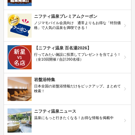
ニフティ温泉プレミアムクーポン
ノジマモバイル会員向け 通常よりもお得な「特別価
格」で人気の温泉を満喫できる！
【ニフティ温泉 百名湯2026】
行ってみたい施設に投票してプレゼントを当てよう！
（全10回開催 / 合計260名様）
岩盤浴特集
日本全国の岩盤浴情報だけをピックアップ。まとめて
検索！
ニフティ温泉ニュース
温泉にもっと行きたくなる！お得な情報を掲載中