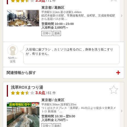
3.5点
/ 71 件
東京都 / 葛飾区
平井駅3.11km
新小岩駅1.44km
総武本線新小岩駅、常磐線亀有駅、金町駅、京成線青砥駅
から送迎バスが発…
営業時間 10:00～23:00
入浴料金 2,680円～
日帰り
漫画
入浴場に歯ブラシ，カミソリは有るのに，身体を洗う垢こすり
が，有りません。
50代～
女性
関連情報から探す
浅草ROXまつり湯
お気に入
りに追加
3.6点
/ 61 件
東京都 / 台東区
平井駅4.56km
浅草駅135m
つくばエクスプレス「浅草駅」A1出口より徒歩１分東京メ
トロ 銀座線「…
営業時間 10:30～翌9:00
入浴料金 2,750円～
日帰り
漫画