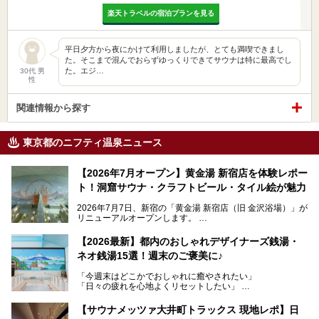
楽天トラベルの宿泊プランを見る
平日夕方から夜にかけて利用しましたが、とても満喫できまし
た。そこまで混んでおらずゆっくりできてサウナは特に最高でし
た。エジ…
30代 男
性
関連情報から探す
東京都のニフティ温泉ニュース
【2026年7月オープン】黄金湯 新宿店を体験レポー
ト！洞窟サウナ・クラフトビール・タイル絵が魅力
2026年7月7日、新宿の「黄金湯 新宿店（旧 金沢浴場）」が
リニューアルオープンします。
レトロでノスタルジックなタイル絵はそのまま、昔からここ
【2026最新】都内のおしゃれデザイナーズ銭湯・
を知る地元の人にも、新しく足を運んでくれる人にも愛され
ネオ銭湯15選！週末のご褒美に♪
る、今の時代の"銭湯"として生まれ変わりました。洞窟のよ
うなユニークなサウナ、自家醸造のクラフトビールが飲める
「今週末はどこかでおしゃれに癒やされたい」
ビアバーなど、新しく登場したスポットも併せて紹介しま
「日々の疲れを心地よくリセットしたい」
す。充実した設備があるのに、基本の入浴料が銭湯価格の5
──そんなときにおすすめなのが、今、都内で大きなブーム
50円というのも嬉しすぎます！
となっている新しいスタイルの銭湯です。
【サウナメッツァ大井町トラックス 現地レポ】日