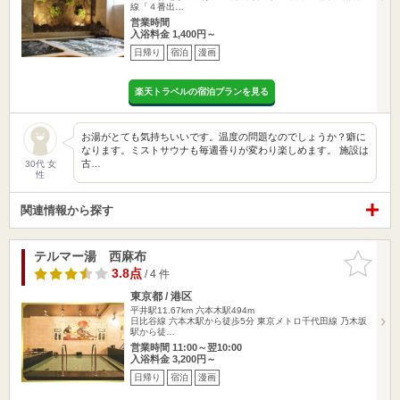
線「４番出…
営業時間
入浴料金 1,400円～
日帰り
宿泊
漫画
楽天トラベルの宿泊プランを見る
お湯がとても気持ちいいです。温度の問題なのでしょうか？癖に
なります。ミストサウナも毎週香りが変わり楽しめます。 施設は
古…
30代 女
性
関連情報から探す
テルマー湯 西麻布
お気に入
りに追加
3.8点
/ 4 件
東京都 / 港区
平井駅11.67km
六本木駅494m
日比谷線 六本木駅から徒歩5分 東京メトロ千代田線 乃木坂
駅から徒…
営業時間 11:00～翌10:00
入浴料金 3,200円～
日帰り
宿泊
漫画