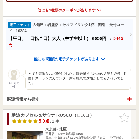
他にも4種類のクーポンがあります
入館料＋岩盤浴＋セルフドリンク1杯 割引 受付コー
電子チケット
ド 10284
【平日、土日祝全日】大人（中学生以上）
6050円
→
5445
円
他にも1種類の電子チケットがあります
とても素敵なスパ施設でした。露天風呂も屋上の足湯も絶景、5
階レストランのカウンター席も絶景で夕陽がとてもきれいでし
た。 …
40代 男
性
関連情報から探す
駒込カプセル＆サウナ ROSCO（ロスコ）
お気に入
りに追加
5.0点
/ 2 件
東京都 / 北区
平井駅9.13km
駒込駅185m
電車でお越しの方は JR山手線駒込駅「東口」 地下鉄南北