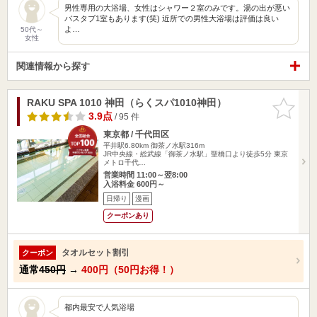
男性専用の大浴場、女性はシャワー２室のみです。湯の出が悪い
バスタブ1室もあります(笑) 近所での男性大浴場は評価は良い
よ…
50代～
女性
関連情報から探す
RAKU SPA 1010 神田（らくスパ1010神田）
お気に入
りに追加
3.9点
/ 95 件
東京都 / 千代田区
平井駅6.80km
御茶ノ水駅316m
JR中央線・総武線「御茶ノ水駅」聖橋口より徒歩5分 東京
メトロ千代…
営業時間 11:00～翌8:00
入浴料金 600円～
日帰り
漫画
クーポンあり
タオルセット割引
クーポン
通常
450円
→
400円（50円お得！）
都内最安で人気浴場