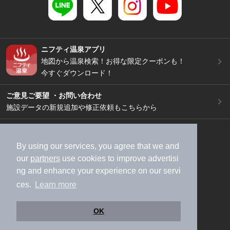
ニフティ温泉アプリ
地図から温泉検索！お得な限定クーポンも！
今すぐダウンロード！
ご意見ご要望 ・お問い合わせ
施設データの新規追加や修正依頼もこちらから
スマートフォン
/
PC
加盟店募集（資料請求）
広告出稿のご案内
By using our services, you agree that we and
our
partners
use cookies to improve advertisi
利用規約
ライフスタイルMEMBERS+規約
ng and enhance your experience on our servi
特定商取引法に基づく表記
ヘルプ
採用情報
ces.
Learn more
運営会社
個人情報保護ポリシー
©NIFTY Lifestyle Co., Ltd.
OK