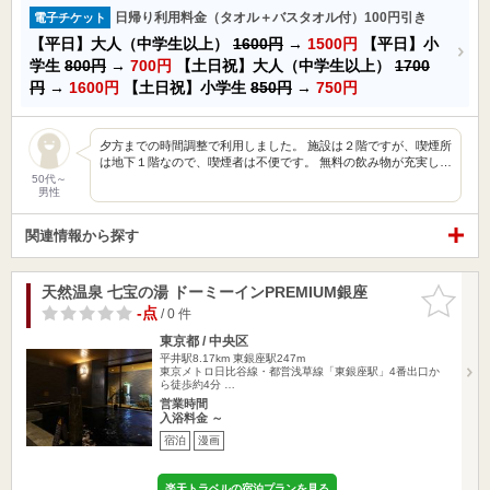
日帰り利用料金（タオル＋バスタオル付）100円引き
電子チケット
【平日】大人（中学生以上）
1600円
→
1500円
【平日】小
学生
800円
→
700円
【土日祝】大人（中学生以上）
1700
円
→
1600円
【土日祝】小学生
850円
→
750円
夕方までの時間調整で利用しました。 施設は２階ですが、喫煙所
は地下１階なので、喫煙者は不便です。 無料の飲み物が充実し…
50代～
男性
関連情報から探す
天然温泉 七宝の湯 ドーミーインPREMIUM銀座
お気に入
りに追加
-点
/ 0 件
東京都 / 中央区
平井駅8.17km
東銀座駅247m
東京メトロ日比谷線・都営浅草線「東銀座駅」4番出口か
ら徒歩約4分 …
営業時間
入浴料金 ～
宿泊
漫画
楽天トラベルの宿泊プランを見る