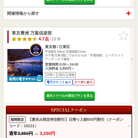
関連情報から探す
東京豊洲 万葉倶楽部
お気に入
りに追加
4.7点
/ 23 件
東京都 / 江東区
平井駅8.59km
市場前駅215m
※千客万来2階にてゆりかもめ「市場前駅」とペデストリ
アンデッキで連結…
営業時間 0:00～24:00
入浴料金 3,850円～
日帰り
宿泊
漫画
電子チケットあり
クーポンあり
楽天トラベルの宿泊プランを見る
【夏休み限定特別割引】日帰り入館600円割引（クーポン
期間限定
コード：18222）
通常
3,850円
→
3,250円