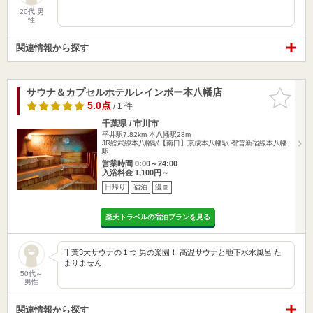
20代 男
性
関連情報から探す
サウナ＆カプセルホテルレインボー本八幡店
お気に入
りに追加
5.0点
/ 1 件
千葉県 / 市川市
平井駅7.82km
本八幡駅28m
JR総武線本八幡駅【南口】京成本八幡駅 都営新宿線本八幡
駅
営業時間 0:00～24:00
入浴料金 1,100円～
日帰り
宿泊
漫画
楽天トラベルの宿泊プランを見る
千葉3大サウナの１つ 男の楽園！ 高温サウナと地下水水風呂 た
まりません
50代～
男性
関連情報から探す