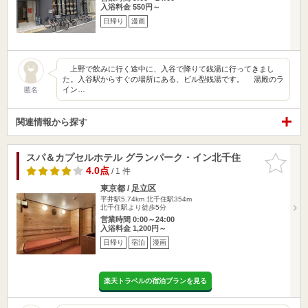
入浴料金 550円～
日帰り
漫画
上野で飲みに行く途中に、入谷で降りて銭湯に行ってきまし
た。入谷駅からすぐの場所にある、ビル型銭湯です。 湯殿のラ
イン…
匿名
関連情報から探す
スパ＆カプセルホテル グランパーク・イン北千住
お気に入
りに追加
4.0点
/ 1 件
東京都 / 足立区
平井駅5.74km
北千住駅354m
北千住駅より徒歩5分
営業時間 0:00～24:00
入浴料金 1,200円～
日帰り
宿泊
漫画
楽天トラベルの宿泊プランを見る