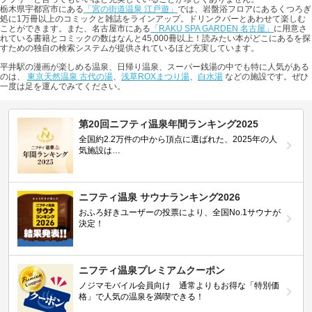
栃木県宇都宮市にある
「宮の街道温泉 江戸遊」
では、岩盤浴フロアにあるくつろぎ
処に1万冊以上のコミックと雑誌をラインアップ。ドリンクバーとあわせて楽しむ
ことができます。また、名古屋市にある
「RAKU SPA GARDEN 名古屋」
に用意さ
れている書籍とコミックの数はなんと45,000冊以上！読みたい本がどこにあるを探
すための独自の検索システムが提供されているほど充実しています。
平井駅の漫画が楽しめる温泉、日帰り温泉、スーパー銭湯の中でも特に人気がある
のは、
東京天然温泉 古代の湯
、
浅草ROXまつり湯
、
白水湯
などの施設です。ぜひ
一度は足を運んでみてください。
第20回ニフティ温泉年間ランキング2025
全国約2.2万件の中から頂点に選ばれた、2025年の人
気施設は…
ニフティ温泉 サウナランキング2026
おふろ好きユーザーの投票により、全国No.1サウナが
決定！
ニフティ温泉プレミアムクーポン
ノジマモバイル会員向け 通常よりもお得な「特別価
格」で人気の温泉を満喫できる！