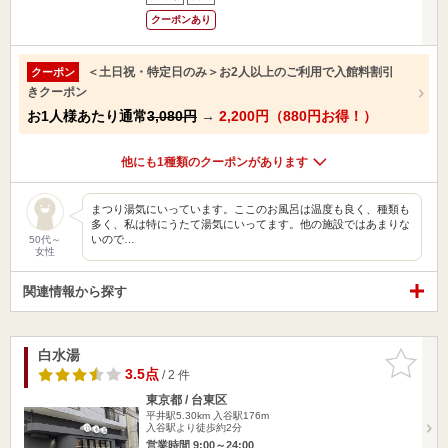
クーポンあり
＜土日祝・特定日のみ＞お2人以上のご利用で入館料割引
クーポン
きクーポン
お1人様あたり通常
3,080円
→
2,200円（880円お得！）
他にも1種類のクーポンがあります
まつり湯気にいっています。ここのお風呂は温度も良く、種類も
多く、私は特にうたて湯気にいってます。他の施設ではあまりな
いので…
50代～
女性
関連情報から探す
白水湯
お気に入
りに追加
3.5点
/ 2 件
東京都 / 台東区
平井駅5.30km
入谷駅176m
入谷駅より徒歩約2分
営業時間 9:00～24:00