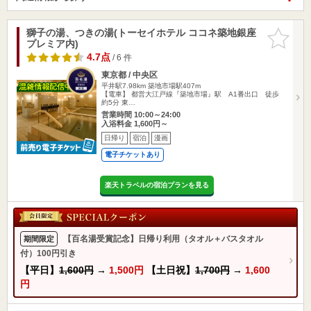
獅子の湯、つきの湯(トーセイホテル ココネ築地銀座
お気に入
プレミア内)
りに追加
4.7点
/ 6 件
東京都 / 中央区
平井駅7.98km
築地市場駅407m
【電車】 都営大江戸線『築地市場』駅 A1番出口 徒歩
約5分 東…
営業時間 10:00～24:00
入浴料金 1,600円～
日帰り
宿泊
漫画
電子チケットあり
楽天トラベルの宿泊プランを見る
【百名湯受賞記念】日帰り利用（タオル＋バスタオル
期間限定
付）100円引き
【平日】
1,600円
→
1,500円
【土日祝】
1,700円
→
1,600
円