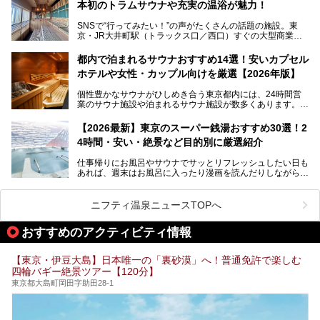
本初のトラムサウナや充実の温浴が魅力！
最近、SNSやメディアで「デザイナーズ銭湯」や「ネオ銭
湯」という言葉をよく耳にしませんか？
SNSで“行ってみたい！”の声がたくさんの話題の施設。東
京・JR大井町駅（トラックス口／西口）すぐの大型商業施
本記事では、そもそもこれらがどんな銭湯なのか、その気に
設・大井町 トラックスに、2026年3月28日、「サウナメッ
なる違いを分かりやすく解説！さらに、都内で絶対に外せな
ツァ大井町トラックス」がニューオープン。施設の様子をレ
いおしゃれな名店15選を、おすすめの順番で一挙にご紹介
都内で泊まれるサウナおすすめ14選！安いカプセル
ポ―トします。
します。
ホテルや女性・カップル向けを厳選【2026年版】
個性豊かなサウナがひしめき合う東京都内には、24時間営
業のサウナ施設や泊まれるサウナ施設が数多くあります。
終電を逃した深夜の利用に限らず、時間を気にしないサウナ
を旅の目的とする「サ旅」や自分へのご褒美のための宿泊な
【2026最新】東京のスーパー銭湯おすすめ30選！2
ど、自分の好きなタイミングで好きなだけサ活ができるのが
4時間・安い・絶景など目的別に厳選紹介
魅力です。
仕事帰りにお風呂やサウナでサッとリフレッシュしたい日も
最近では、男性専用施設だけでなく、カップルや女性に嬉し
あれば、週末はお風呂に入ったり漫画を読んだりしながら一
い個室サウナも増えてきました。
日中ダラダラ過ごしたい日もあると思います。
この記事では、東京都内にある24時間営業のサウナの中か
また、終電を逃してしまい、「このまま朝までゆっくりでき
ら、特におすすめしたい施設14選をご紹介します。
ニフティ温泉ニュースTOPへ
る場所があれば」と探した経験がある人も多いのではないで
宿泊可能な施設もピックアップしているので、ぜひチェック
しょうか。
してみてください。
おすすめのアクティビティ情報
そこで本記事では、東京でおすすめのスーパー銭湯を、目的
別に厳選した30施設からご紹介します。
【東京・伊豆大島】日本唯一の「裏砂漠」へ！普通免許で楽しむ
24時間営業で宿泊できる施設や、1,000円以下で楽しめる安
四輪バギー絶景ツアー【120分】
い施設、デートや休日レジャーにもぴったりなエンタメ要素
が充実した施設など、利用のシーンに合わせて参考にしてく
東京都大島町岡田字助田28-1
ださい。