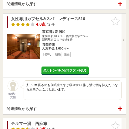
関連情報から探す
女性専用カプセル&スパ レディース510
お気に入
りに追加
4.0点
/ 2 件
東京都 / 新宿区
東向島駅10.98km
西武新宿駅272m
新宿駅東口より徒歩8分
営業時間
入浴料金 1,600円～
日帰り
宿泊
漫画
楽天トラベルの宿泊プランを見る
安い!!!!! 寝るのも仮眠室ですが寝やすい 推し活で宿を抑えたいな
ら最高のとこだと思います。
50代～
女性
関連情報から探す
テルマー湯 西麻布
お気に入
りに追加