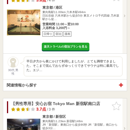
3.8点
/ 4 件
東京都 / 港区
東向島駅11.00km
六本木駅494m
日比谷線 六本木駅から徒歩5分 東京メトロ千代田線 乃木坂
駅から徒…
営業時間 11:00～翌10:00
入浴料金 3,200円～
日帰り
宿泊
漫画
楽天トラベルの宿泊プランを見る
平日夕方から夜にかけて利用しましたが、とても満喫できまし
た。そこまで混んでおらずゆっくりできてサウナは特に最高でし
た。エジ…
30代 男
性
関連情報から探す
【男性専用】安心お宿 Tokyo Man 新宿駅南口店
お気に入
りに追加
3.7点
/ 3 件
東京都 / 新宿区
東向島駅11.23km
新宿駅148m
JR「新宿駅」東南口から徒歩90秒 JR「新宿駅」南口から
徒歩3分…