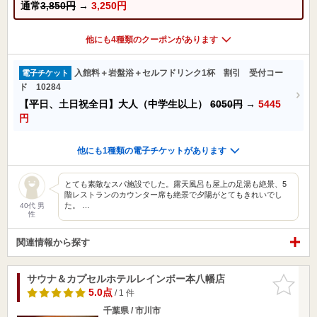
通常
3,850円
→
3,250円
他にも4種類のクーポンがあります
入館料＋岩盤浴＋セルフドリンク1杯 割引 受付コー
電子チケット
ド 10284
【平日、土日祝全日】大人（中学生以上）
6050円
→
5445
円
他にも1種類の電子チケットがあります
とても素敵なスパ施設でした。露天風呂も屋上の足湯も絶景、5
階レストランのカウンター席も絶景で夕陽がとてもきれいでし
た。 …
40代 男
性
関連情報から探す
サウナ＆カプセルホテルレインボー本八幡店
お気に入
りに追加
5.0点
/ 1 件
千葉県 / 市川市