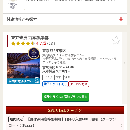
50代～
男性
関連情報から探す
東京豊洲 万葉倶楽部
お気に入
りに追加
4.7点
/ 23 件
東京都 / 江東区
東向島駅9.31km
市場前駅215m
※千客万来2階にてゆりかもめ「市場前駅」とペデストリ
アンデッキで連結…
営業時間 0:00～24:00
入浴料金 3,850円～
日帰り
宿泊
漫画
電子チケットあり
クーポンあり
楽天トラベルの宿泊プランを見る
【夏休み限定特別割引】日帰り入館600円割引（クーポン
期間限定
コード：18222）