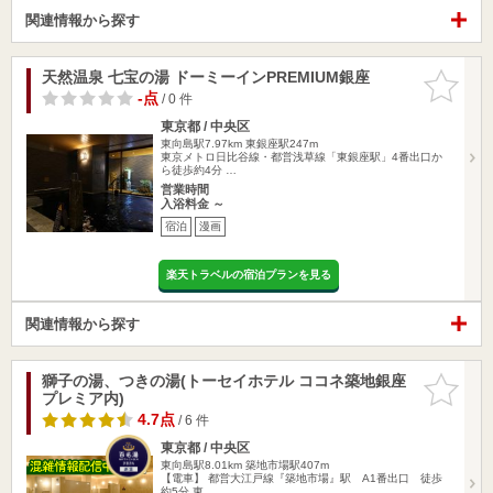
関連情報から探す
天然温泉 七宝の湯 ドーミーインPREMIUM銀座
お気に入
りに追加
-点
/ 0 件
東京都 / 中央区
東向島駅7.97km
東銀座駅247m
東京メトロ日比谷線・都営浅草線「東銀座駅」4番出口か
ら徒歩約4分 …
営業時間
入浴料金 ～
宿泊
漫画
楽天トラベルの宿泊プランを見る
関連情報から探す
獅子の湯、つきの湯(トーセイホテル ココネ築地銀座
お気に入
プレミア内)
りに追加
4.7点
/ 6 件
東京都 / 中央区
東向島駅8.01km
築地市場駅407m
【電車】 都営大江戸線『築地市場』駅 A1番出口 徒歩
約5分 東…