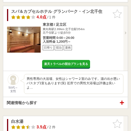
スパ＆カプセルホテル グランパーク・イン北千住
お気に入
りに追加
4.0点
/ 1 件
東京都 / 足立区
東向島駅2.89km
北千住駅354m
北千住駅より徒歩5分
営業時間 0:00～24:00
入浴料金 1,200円～
日帰り
宿泊
漫画
楽天トラベルの宿泊プランを見る
男性専用の大浴場、女性はシャワー２室のみです。湯の出が悪い
バスタブ1室もあります(笑) 近所での男性大浴場は評価は良い
よ…
50代～
女性
関連情報から探す
白水湯
お気に入
りに追加
3.5点
/ 2 件