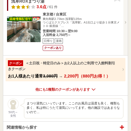
浅草ROXまつり湯
3.6点
/ 61 件
東京都 / 台東区
東向島駅2.73km
浅草駅135m
つくばエクスプレス「浅草駅」A1出口より徒歩１分東京メ
トロ 銀座線「…
営業時間 10:30～翌9:00
入浴料金 2,750円～
日帰り
漫画
クーポンあり
＜土日祝・特定日のみ＞お2人以上のご利用で入館料割引
クーポン
きクーポン
お1人様あたり通常
3,080円
→
2,200円（880円お得！）
他にも1種類のクーポンがあります
まつり湯気にいっています。ここのお風呂は温度も良く、種類も
多く、私は特にうたて湯気にいってます。他の施設ではあまりな
いので…
50代～
女性
関連情報から探す