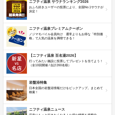
ニフティ温泉 サウナランキング2026
おふろ好きユーザーの投票により、全国No.1サウナが
決定！
ニフティ温泉プレミアムクーポン
ノジマモバイル会員向け 通常よりもお得な「特別価
格」で人気の温泉を満喫できる！
【ニフティ温泉 百名湯2026】
行ってみたい施設に投票してプレゼントを当てよう！
（全10回開催 / 合計260名様）
岩盤浴特集
日本全国の岩盤浴情報だけをピックアップ。まとめて
検索！
ニフティ温泉ニュース