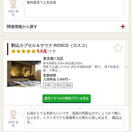
都内最安で人気浴場
20代 男
性
関連情報から探す
駒込カプセル＆サウナ ROSCO（ロスコ）
お気に入
りに追加
5.0点
/ 2 件
東京都 / 北区
東向島駅6.51km
駒込駅185m
電車でお越しの方は JR山手線駒込駅「東口」 地下鉄南北
線「４番出…
営業時間
入浴料金 1,400円～
日帰り
宿泊
漫画
楽天トラベルの宿泊プランを見る
お湯がとても気持ちいいです。温度の問題なのでしょうか？癖に
なります。ミストサウナも毎週香りが変わり楽しめます。 施設は
古…
30代 女
性