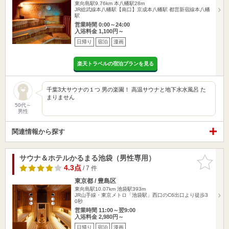
東向島駅9.76km
本八幡駅28m
JR総武線本八幡駅【南口】京成本八幡駅 都営新宿線本八幡
駅
営業時間 0:00～24:00
入浴料金 1,100円～
日帰り
宿泊
漫画
楽天トラベルの宿泊プランを見る
千葉3大サウナの１つ 男の楽園！ 高温サウナと地下水水風呂 た
まりません
50代～
男性
関連情報から探す
サウナ＆ホテルかるまる池袋（男性専用）
お気に入
りに追加
4.3点
/ 7 件
東京都 / 豊島区
東向島駅10.07km
池袋駅393m
JR山手線・東京メトロ「池袋駅」西口のC6出口より徒歩3
0秒
営業時間 11:00～翌9:00
入浴料金 2,980円～
日帰り
宿泊
漫画