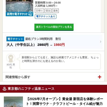
営業時間 0:00～24:00
入浴料金 1,980円～
日帰り
宿泊
漫画
電子チケットあり
楽天トラベルの宿泊プランを見る
湯処プラン3時間利用 割引
電子チケット
大人（中学生以上）
2980円
→
1980円
新宿駅からとても近く、施設も綺麗でアメニティも豊富。 ちょっ
と時間を潰すのにも使えるのか良い。
40代 男
性
関連情報から探す
東京都のニフティ温泉ニュース
【2026年7月オープン】黄金湯 新宿店を体験レポー
ト！洞窟サウナ・クラフトビール・タイル絵が魅力