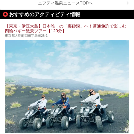
また、終電を逃してしまい、「このまま朝までゆっくりでき
ら、特におすすめしたい施設14選をご紹介します。
ニフティ温泉ニュースTOPへ
る場所があれば」と探した経験がある人も多いのではないで
宿泊可能な施設もピックアップしているので、ぜひチェック
しょうか。
してみてください。
おすすめのアクティビティ情報
そこで本記事では、東京でおすすめのスーパー銭湯を、目的
別に厳選した30施設からご紹介します。
【東京・伊豆大島】日本唯一の「裏砂漠」へ！普通免許で楽しむ
24時間営業で宿泊できる施設や、1,000円以下で楽しめる安
四輪バギー絶景ツアー【120分】
い施設、デートや休日レジャーにもぴったりなエンタメ要素
が充実した施設など、利用のシーンに合わせて参考にしてく
東京都大島町岡田字助田28-1
ださい。