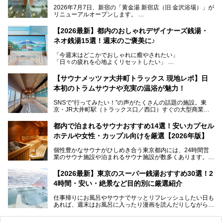
2026年7月7日、新宿の「黄金湯 新宿店（旧 金沢浴場）」が
リニューアルオープンします。
レトロでノスタルジックなタイル絵はそのまま、昔からここ
【2026最新】都内のおしゃれデザイナーズ銭湯・
を知る地元の人にも、新しく足を運んでくれる人にも愛され
ネオ銭湯15選！週末のご褒美に♪
る、今の時代の"銭湯"として生まれ変わりました。洞窟のよ
うなユニークなサウナ、自家醸造のクラフトビールが飲める
「今週末はどこかでおしゃれに癒やされたい」
ビアバーなど、新しく登場したスポットも併せて紹介しま
「日々の疲れを心地よくリセットしたい」
す。充実した設備があるのに、基本の入浴料が銭湯価格の5
──そんなときにおすすめなのが、今、都内で大きなブーム
50円というのも嬉しすぎます！
となっている新しいスタイルの銭湯です。
【サウナメッツァ大井町トラックス 現地レポ】日
本初のトラムサウナや充実の温浴が魅力！
最近、SNSやメディアで「デザイナーズ銭湯」や「ネオ銭
湯」という言葉をよく耳にしませんか？
SNSで“行ってみたい！”の声がたくさんの話題の施設。東
京・JR大井町駅（トラックス口／西口）すぐの大型商業施
本記事では、そもそもこれらがどんな銭湯なのか、その気に
設・大井町 トラックスに、2026年3月28日、「サウナメッ
なる違いを分かりやすく解説！さらに、都内で絶対に外せな
ツァ大井町トラックス」がニューオープン。施設の様子をレ
いおしゃれな名店15選を、おすすめの順番で一挙にご紹介
都内で泊まれるサウナおすすめ14選！安いカプセル
ポ―トします。
します。
ホテルや女性・カップル向けを厳選【2026年版】
個性豊かなサウナがひしめき合う東京都内には、24時間営
業のサウナ施設や泊まれるサウナ施設が数多くあります。
終電を逃した深夜の利用に限らず、時間を気にしないサウナ
を旅の目的とする「サ旅」や自分へのご褒美のための宿泊な
【2026最新】東京のスーパー銭湯おすすめ30選！2
ど、自分の好きなタイミングで好きなだけサ活ができるのが
4時間・安い・絶景など目的別に厳選紹介
魅力です。
仕事帰りにお風呂やサウナでサッとリフレッシュしたい日も
最近では、男性専用施設だけでなく、カップルや女性に嬉し
あれば、週末はお風呂に入ったり漫画を読んだりしながら一
い個室サウナも増えてきました。
日中ダラダラ過ごしたい日もあると思います。
この記事では、東京都内にある24時間営業のサウナの中か