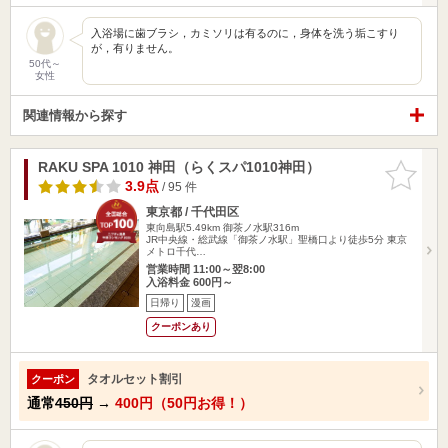
入浴場に歯ブラシ，カミソリは有るのに，身体を洗う垢こすり
が，有りません。
50代～
女性
関連情報から探す
RAKU SPA 1010 神田（らくスパ1010神田）
お気に入
りに追加
3.9点
/ 95 件
東京都 / 千代田区
東向島駅5.49km
御茶ノ水駅316m
JR中央線・総武線「御茶ノ水駅」聖橋口より徒歩5分 東京
メトロ千代…
営業時間 11:00～翌8:00
入浴料金 600円～
日帰り
漫画
クーポンあり
タオルセット割引
クーポン
通常
450円
→
400円（50円お得！）