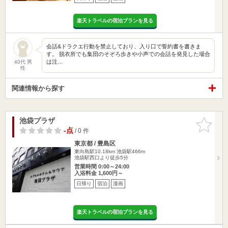
楽天トラベルの宿泊プランを見る
会話&ドラクエ行動を禁止しており、入り口で誓約書を書きま
す。 脱衣所でも集団のそぞろ歩きや小声での会話を発見した場合
は注…
40代 男
性
関連情報から探す
池袋プラザ
お気に入
りに追加
-点
/ 0 件
東京都 / 豊島区
東向島駅10.18km
池袋駅466m
池袋駅西口より徒歩5分
営業時間 0:00～24:00
入浴料金 1,600円～
日帰り
宿泊
漫画
楽天トラベルの宿泊プランを見る