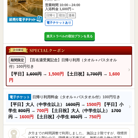
営業時間 10:00～24:00
入浴料金 1,600円～
日帰り
宿泊
漫画
電子チケットあり
楽天トラベルの宿泊プランを見る
【百名湯受賞記念】日帰り利用（タオル＋バスタオル
期間限定
付）100円引き
【平日】
1,600円
→
1,500円
【土日祝】
1,700円
→
1,600
円
日帰り利用料金（タオル＋バスタオル付）100円引き
電子チケット
【平日】大人（中学生以上）
1600円
→
1500円
【平日】小
学生
800円
→
700円
【土日祝】大人（中学生以上）
1700
円
→
1600円
【土日祝】小学生
850円
→
750円
夕方までの時間調整で利用しました。 施設は２階ですが、喫煙所
は地下１階なので、喫煙者は不便です。 無料の飲み物が充実し…