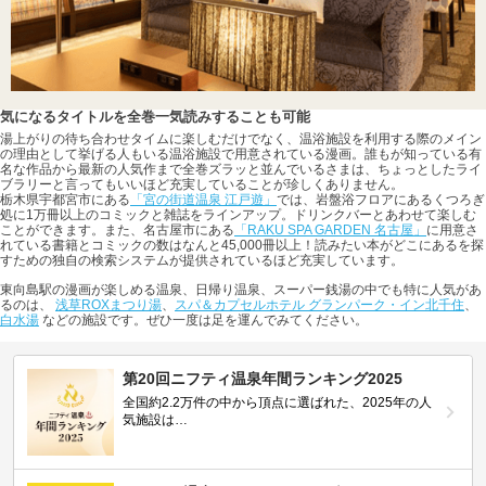
気になるタイトルを全巻一気読みすることも可能
湯上がりの待ち合わせタイムに楽しむだけでなく、温浴施設を利用する際のメイン
の理由として挙げる人もいる温浴施設で用意されている漫画。誰もが知っている有
名な作品から最新の人気作まで全巻ズラッと並んでいるさまは、ちょっとしたライ
ブラリーと言ってもいいほど充実していることが珍しくありません。
栃木県宇都宮市にある
「宮の街道温泉 江戸遊」
では、岩盤浴フロアにあるくつろぎ
処に1万冊以上のコミックと雑誌をラインアップ。ドリンクバーとあわせて楽しむ
ことができます。また、名古屋市にある
「RAKU SPA GARDEN 名古屋」
に用意さ
れている書籍とコミックの数はなんと45,000冊以上！読みたい本がどこにあるを探
すための独自の検索システムが提供されているほど充実しています。
東向島駅の漫画が楽しめる温泉、日帰り温泉、スーパー銭湯の中でも特に人気があ
るのは、
浅草ROXまつり湯
、
スパ＆カプセルホテル グランパーク・イン北千住
、
白水湯
などの施設です。ぜひ一度は足を運んでみてください。
第20回ニフティ温泉年間ランキング2025
全国約2.2万件の中から頂点に選ばれた、2025年の人
気施設は…