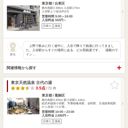
東京都 / 台東区
東向島駅2.99km
入谷駅176m
入谷駅より徒歩約2分
営業時間 9:00～24:00
入浴料金 550円～
日帰り
漫画
上野で飲みに行く途中に、入谷で降りて銭湯に行ってきまし
た。入谷駅からすぐの場所にある、ビル型銭湯です。 湯殿のラ
イン…
匿名
関連情報から探す
東京天然温泉 古代の湯
お気に入
りに追加
3.5点
/ 71 件
東京都 / 葛飾区
東向島駅3.95km
新小岩駅1.44km
総武本線新小岩駅、常磐線亀有駅、金町駅、京成線青砥駅
から送迎バスが発…
営業時間 10:00～23:00
入浴料金 2,680円～
日帰り
漫画