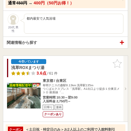
通常
450円
→
400円（50円お得！）
都内最安で人気浴場
20代 男
性
関連情報から探す
お気に入
今空いています
りに追加
浅草ROXまつり湯
3.6点
/ 61 件
東京都 / 台東区
有明テニスの森駅8.13km
浅草駅135m
つくばエクスプレス「浅草駅」A1出口より徒歩１分東京メ
トロ 銀座線「…
営業時間 10:30～翌9:00
入浴料金 2,750円～
日帰り
漫画
クーポンあり
＜土日祝・特定日のみ＞お2人以上のご利用で入館料割引
クーポン