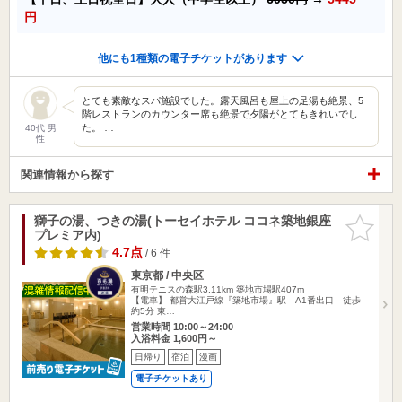
円
他にも1種類の電子チケットがあります
とても素敵なスパ施設でした。露天風呂も屋上の足湯も絶景、5
階レストランのカウンター席も絶景で夕陽がとてもきれいでし
た。 …
40代 男
性
関連情報から探す
獅子の湯、つきの湯(トーセイホテル ココネ築地銀座
お気に入
プレミア内)
りに追加
4.7点
/ 6 件
東京都 / 中央区
有明テニスの森駅3.11km
築地市場駅407m
【電車】 都営大江戸線『築地市場』駅 A1番出口 徒歩
約5分 東…
営業時間 10:00～24:00
入浴料金 1,600円～
日帰り
宿泊
漫画
電子チケットあり