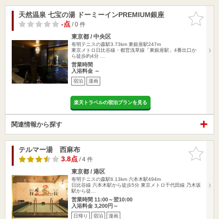
天然温泉 七宝の湯 ドーミーインPREMIUM銀座
お気に入
りに追加
-点
/ 0 件
東京都 / 中央区
有明テニスの森駅3.73km
東銀座駅247m
東京メトロ日比谷線・都営浅草線「東銀座駅」4番出口か
ら徒歩約4分 …
営業時間
入浴料金 ～
宿泊
漫画
楽天トラベルの宿泊プランを見る
関連情報から探す
テルマー湯 西麻布
お気に入
りに追加
3.8点
/ 4 件
東京都 / 港区
有明テニスの森駅6.13km
六本木駅494m
日比谷線 六本木駅から徒歩5分 東京メトロ千代田線 乃木坂
駅から徒…
営業時間 11:00～翌10:00
入浴料金 3,200円～
日帰り
宿泊
漫画