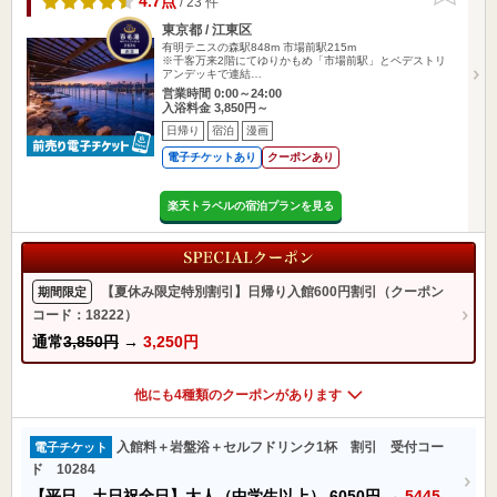
4.7点
/ 23 件
東京都 / 江東区
有明テニスの森駅848m
市場前駅215m
※千客万来2階にてゆりかもめ「市場前駅」とペデストリ
アンデッキで連結…
営業時間 0:00～24:00
入浴料金 3,850円～
日帰り
宿泊
漫画
電子チケットあり
クーポンあり
楽天トラベルの宿泊プランを見る
【夏休み限定特別割引】日帰り入館600円割引（クーポン
期間限定
コード：18222）
通常
3,850円
→
3,250円
他にも4種類のクーポンがあります
入館料＋岩盤浴＋セルフドリンク1杯 割引 受付コー
電子チケット
ド 10284
【平日、土日祝全日】大人（中学生以上）
6050円
→
5445