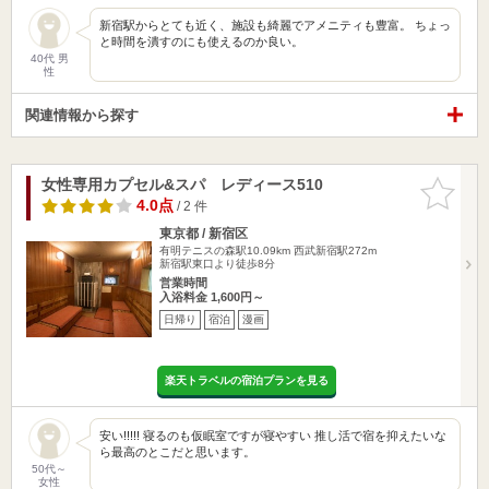
新宿駅からとても近く、施設も綺麗でアメニティも豊富。 ちょっ
と時間を潰すのにも使えるのか良い。
40代 男
性
関連情報から探す
女性専用カプセル&スパ レディース510
お気に入
りに追加
4.0点
/ 2 件
東京都 / 新宿区
有明テニスの森駅10.09km
西武新宿駅272m
新宿駅東口より徒歩8分
営業時間
入浴料金 1,600円～
日帰り
宿泊
漫画
楽天トラベルの宿泊プランを見る
安い!!!!! 寝るのも仮眠室ですが寝やすい 推し活で宿を抑えたいな
ら最高のとこだと思います。
50代～
女性