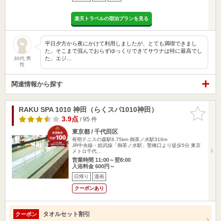
楽天トラベルの宿泊プランを見る
平日夕方から夜にかけて利用しましたが、とても満喫できまし
た。そこまで混んでおらずゆっくりできてサウナは特に最高でし
た。エジ…
30代 男
性
関連情報から探す
RAKU SPA 1010 神田（らくスパ1010神田）
お気に入
りに追加
3.9点
/ 95 件
東京都 / 千代田区
有明テニスの森駅6.75km
御茶ノ水駅316m
JR中央線・総武線「御茶ノ水駅」聖橋口より徒歩5分 東京
メトロ千代…
営業時間 11:00～翌8:00
入浴料金 600円～
日帰り
漫画
クーポンあり
タオルセット割引
クーポン