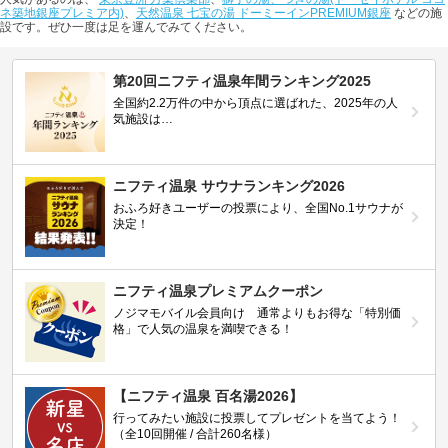
ネ築地銀座プレミア内)
、
天然温泉 七宝の湯 ドーミーインPREMIUM銀座
などの施
設です。ぜひ一度は足を運んでみてください。
第20回ニフティ温泉年間ランキング2025
全国約2.2万件の中から頂点に選ばれた、2025年の人
気施設は…
ニフティ温泉 サウナランキング2026
おふろ好きユーザーの投票により、全国No.1サウナが
決定！
ニフティ温泉プレミアムクーポン
ノジマモバイル会員向け 通常よりもお得な「特別価
格」で人気の温泉を満喫できる！
【ニフティ温泉 百名湯2026】
行ってみたい施設に投票してプレゼントを当てよう！
（全10回開催 / 合計260名様）