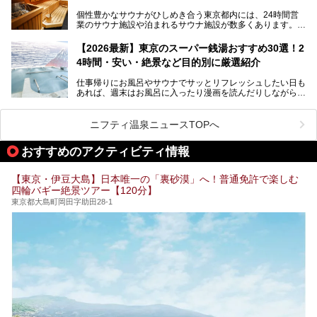
個性豊かなサウナがひしめき合う東京都内には、24時間営
業のサウナ施設や泊まれるサウナ施設が数多くあります。
終電を逃した深夜の利用に限らず、時間を気にしないサウナ
を旅の目的とする「サ旅」や自分へのご褒美のための宿泊な
【2026最新】東京のスーパー銭湯おすすめ30選！2
ど、自分の好きなタイミングで好きなだけサ活ができるのが
4時間・安い・絶景など目的別に厳選紹介
魅力です。
仕事帰りにお風呂やサウナでサッとリフレッシュしたい日も
最近では、男性専用施設だけでなく、カップルや女性に嬉し
あれば、週末はお風呂に入ったり漫画を読んだりしながら一
い個室サウナも増えてきました。
日中ダラダラ過ごしたい日もあると思います。
この記事では、東京都内にある24時間営業のサウナの中か
また、終電を逃してしまい、「このまま朝までゆっくりでき
ら、特におすすめしたい施設14選をご紹介します。
ニフティ温泉ニュースTOPへ
る場所があれば」と探した経験がある人も多いのではないで
宿泊可能な施設もピックアップしているので、ぜひチェック
しょうか。
してみてください。
おすすめのアクティビティ情報
そこで本記事では、東京でおすすめのスーパー銭湯を、目的
別に厳選した30施設からご紹介します。
【東京・伊豆大島】日本唯一の「裏砂漠」へ！普通免許で楽しむ
24時間営業で宿泊できる施設や、1,000円以下で楽しめる安
四輪バギー絶景ツアー【120分】
い施設、デートや休日レジャーにもぴったりなエンタメ要素
が充実した施設など、利用のシーンに合わせて参考にしてく
東京都大島町岡田字助田28-1
ださい。