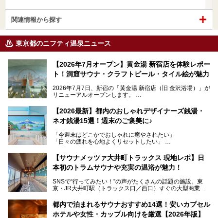
関連情報から探す
東京都のニフティ温泉ニュース
【2026年7月オープン】黄金湯 新宿店を体験レポー
ト！洞窟サウナ・クラフトビール・タイル絵が魅力
2026年7月7日、新宿の「黄金湯 新宿店（旧 金沢浴場）」が
リニューアルオープンします。
レトロでノスタルジックなタイル絵はそのまま、昔からここ
【2026最新】都内のおしゃれデザイナーズ銭湯・
を知る地元の人にも、新しく足を運んでくれる人にも愛され
ネオ銭湯15選！週末のご褒美に♪
る、今の時代の"銭湯"として生まれ変わりました。洞窟のよ
うなユニークなサウナ、自家醸造のクラフトビールが飲める
「今週末はどこかでおしゃれに癒やされたい」
ビアバーなど、新しく登場したスポットも併せて紹介しま
「日々の疲れを心地よくリセットしたい」
す。充実した設備があるのに、基本の入浴料が銭湯価格の5
──そんなときにおすすめなのが、今、都内で大きなブーム
50円というのも嬉しすぎます！
となっている新しいスタイルの銭湯です。
【サウナメッツァ大井町トラックス 現地レポ】日
本初のトラムサウナや充実の温浴が魅力！
最近、SNSやメディアで「デザイナーズ銭湯」や「ネオ銭
湯」という言葉をよく耳にしませんか？
SNSで“行ってみたい！”の声がたくさんの話題の施設。東
京・JR大井町駅（トラックス口／西口）すぐの大型商業施
本記事では、そもそもこれらがどんな銭湯なのか、その気に
設・大井町 トラックスに、2026年3月28日、「サウナメッ
なる違いを分かりやすく解説！さらに、都内で絶対に外せな
ツァ大井町トラックス」がニューオープン。施設の様子をレ
いおしゃれな名店15選を、おすすめの順番で一挙にご紹介
都内で泊まれるサウナおすすめ14選！安いカプセル
ポ―トします。
します。
ホテルや女性・カップル向けを厳選【2026年版】