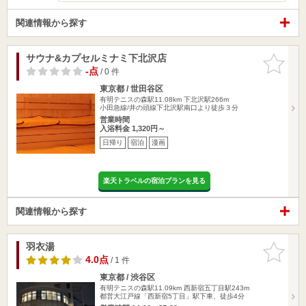
関連情報から探す
サウナ&カプセルミナミ下北沢店
お気に入
りに追加
-点
/ 0 件
東京都 / 世田谷区
有明テニスの森駅11.08km
下北沢駅266m
小田急線/井の頭線下北沢駅南口より徒歩３分
営業時間
入浴料金 1,320円～
日帰り
宿泊
漫画
楽天トラベルの宿泊プランを見る
関連情報から探す
羽衣湯
お気に入
りに追加
4.0点
/ 1 件
東京都 / 渋谷区
有明テニスの森駅11.09km
西新宿五丁目駅243m
都営大江戸線「西新宿5丁目」駅下車、徒歩4分