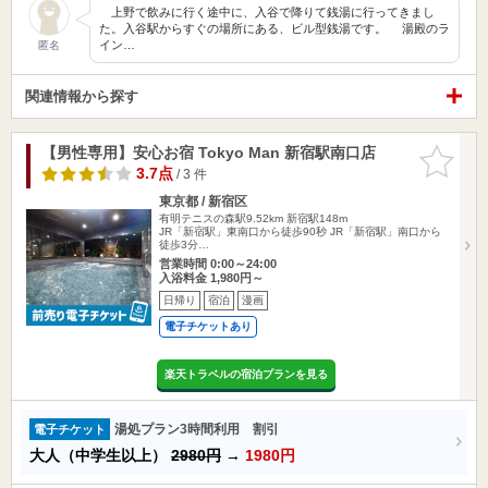
上野で飲みに行く途中に、入谷で降りて銭湯に行ってきまし
た。入谷駅からすぐの場所にある、ビル型銭湯です。 湯殿のラ
イン…
匿名
関連情報から探す
【男性専用】安心お宿 Tokyo Man 新宿駅南口店
お気に入
りに追加
3.7点
/ 3 件
東京都 / 新宿区
有明テニスの森駅9.52km
新宿駅148m
JR「新宿駅」東南口から徒歩90秒 JR「新宿駅」南口から
徒歩3分…
営業時間 0:00～24:00
入浴料金 1,980円～
日帰り
宿泊
漫画
電子チケットあり
楽天トラベルの宿泊プランを見る
湯処プラン3時間利用 割引
電子チケット
大人（中学生以上）
2980円
→
1980円