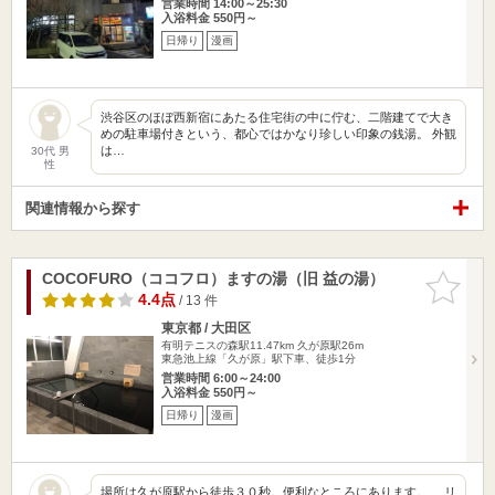
営業時間 14:00～25:30
入浴料金 550円～
日帰り
漫画
渋谷区のほぼ西新宿にあたる住宅街の中に佇む、二階建てで大き
めの駐車場付きという、都心ではかなり珍しい印象の銭湯。 外観
は…
30代 男
性
関連情報から探す
COCOFURO（ココフロ）ますの湯（旧 益の湯）
お気に入
りに追加
4.4点
/ 13 件
東京都 / 大田区
有明テニスの森駅11.47km
久が原駅26m
東急池上線「久が原」駅下車、徒歩1分
営業時間 6:00～24:00
入浴料金 550円～
日帰り
漫画
場所は久が原駅から徒歩３０秒。便利なところにあります。 リ