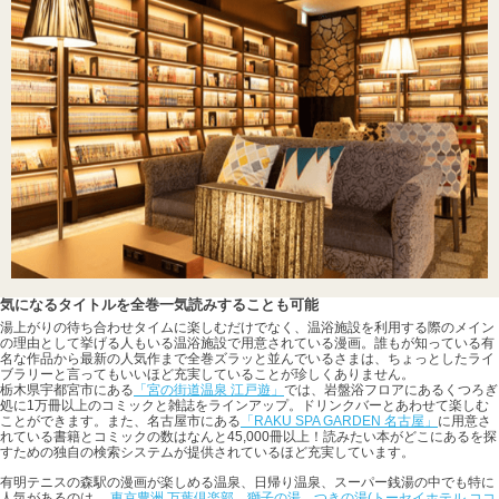
気になるタイトルを全巻一気読みすることも可能
湯上がりの待ち合わせタイムに楽しむだけでなく、温浴施設を利用する際のメイン
の理由として挙げる人もいる温浴施設で用意されている漫画。誰もが知っている有
名な作品から最新の人気作まで全巻ズラッと並んでいるさまは、ちょっとしたライ
ブラリーと言ってもいいほど充実していることが珍しくありません。
栃木県宇都宮市にある
「宮の街道温泉 江戸遊」
では、岩盤浴フロアにあるくつろぎ
処に1万冊以上のコミックと雑誌をラインアップ。ドリンクバーとあわせて楽しむ
ことができます。また、名古屋市にある
「RAKU SPA GARDEN 名古屋」
に用意さ
れている書籍とコミックの数はなんと45,000冊以上！読みたい本がどこにあるを探
すための独自の検索システムが提供されているほど充実しています。
有明テニスの森駅の漫画が楽しめる温泉、日帰り温泉、スーパー銭湯の中でも特に
人気があるのは、
東京豊洲 万葉倶楽部
、
獅子の湯、つきの湯(トーセイホテル ココ