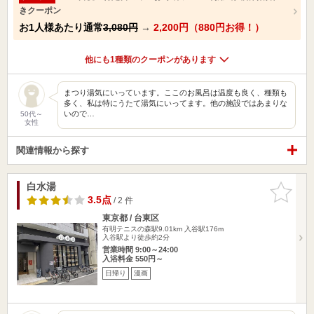
きクーポン
お1人様あたり通常
3,080円
→
2,200円（880円お得！）
他にも1種類のクーポンがあります
まつり湯気にいっています。ここのお風呂は温度も良く、種類も
多く、私は特にうたて湯気にいってます。他の施設ではあまりな
いので…
50代～
女性
関連情報から探す
白水湯
お気に入
りに追加
3.5点
/ 2 件
東京都 / 台東区
有明テニスの森駅9.01km
入谷駅176m
入谷駅より徒歩約2分
営業時間 9:00～24:00
入浴料金 550円～
日帰り
漫画