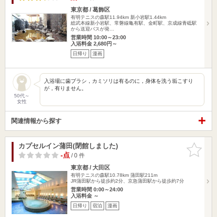
東京都 / 葛飾区
有明テニスの森駅11.94km
新小岩駅1.44km
総武本線新小岩駅、常磐線亀有駅、金町駅、京成線青砥駅
から送迎バスが発…
営業時間 10:00～23:00
入浴料金 2,680円～
日帰り
漫画
入浴場に歯ブラシ，カミソリは有るのに，身体を洗う垢こすり
が，有りません。
50代～
女性
関連情報から探す
カプセルイン蒲田(閉館しました)
お気に入
りに追加
-点
/ 0 件
東京都 / 大田区
有明テニスの森駅10.78km
蒲田駅211m
JR蒲田駅から徒歩約2分、京急蒲田駅から徒歩約7分
営業時間 0:00～24:00
入浴料金 ～
日帰り
宿泊
漫画