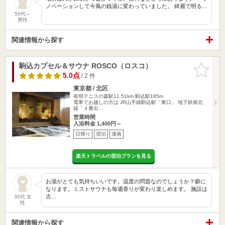
ノベーションして今風の銭湯に変わっていました。 綺麗で明る…
50代～
男性
関連情報から探す
駒込カプセル＆サウナ ROSCO（ロスコ）
お気に入
りに追加
5.0点
/ 2 件
東京都 / 北区
有明テニスの森駅11.51km
駒込駅185m
電車でお越しの方は JR山手線駒込駅「東口」 地下鉄南北
線「４番出…
営業時間
入浴料金 1,400円～
日帰り
宿泊
漫画
楽天トラベルの宿泊プランを見る
お湯がとても気持ちいいです。温度の問題なのでしょうか？癖に
なります。ミストサウナも毎週香りが変わり楽しめます。 施設は
古…
30代 女
性
関連情報から探す