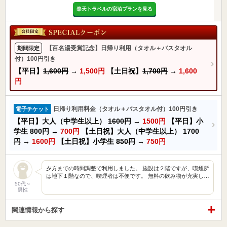
楽天トラベルの宿泊プランを見る
【百名湯受賞記念】日帰り利用（タオル＋バスタオル
期間限定
付）100円引き
【平日】
1,600円
→
1,500円
【土日祝】
1,700円
→
1,600
円
日帰り利用料金（タオル＋バスタオル付）100円引き
電子チケット
【平日】大人（中学生以上）
1600円
→
1500円
【平日】小
学生
800円
→
700円
【土日祝】大人（中学生以上）
1700
円
→
1600円
【土日祝】小学生
850円
→
750円
夕方までの時間調整で利用しました。 施設は２階ですが、喫煙所
は地下１階なので、喫煙者は不便です。 無料の飲み物が充実し…
50代～
男性
関連情報から探す