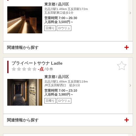
東京都 / 品川区
北品川駅1.46km
五反田駅172m
五反田駅東口徒歩1分
営業時間 7:00～26:30
入浴料金 3,500円～
日帰り
ロウリュ
関連情報から探す
プライベートサウナ Ladle
お気に入
りに追加
-点
/ 0 件
東京都 / 品川区
北品川駅1.46km
五反田駅119m
JR五反田駅西口 徒歩1分
営業時間 7:00～23:10
入浴料金 3,980円～
日帰り
ロウリュ
関連情報から探す