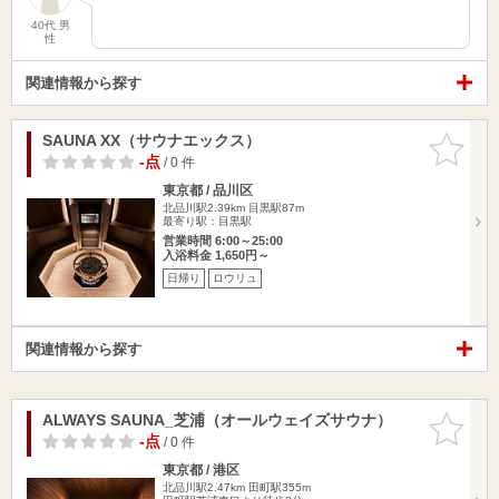
40代 男
性
関連情報から探す
SAUNA XX（サウナエックス）
お気に入
りに追加
-点
/ 0 件
東京都 / 品川区
北品川駅2.39km
目黒駅87m
最寄り駅：目黒駅
営業時間 6:00～25:00
入浴料金 1,650円～
日帰り
ロウリュ
関連情報から探す
ALWAYS SAUNA_芝浦（オールウェイズサウナ）
お気に入
りに追加
-点
/ 0 件
東京都 / 港区
北品川駅2.47km
田町駅355m