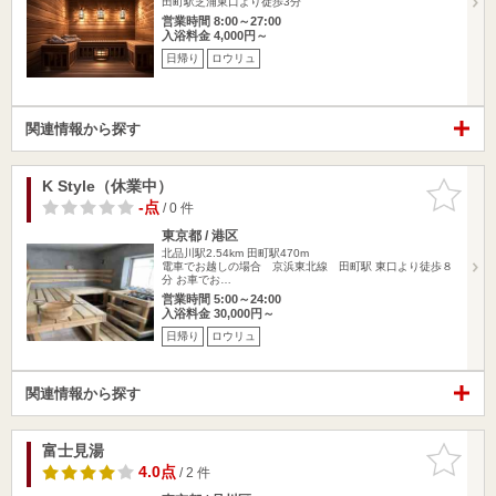
田町駅芝浦東口より徒歩3分
営業時間 8:00～27:00
入浴料金 4,000円～
日帰り
ロウリュ
関連情報から探す
K Style（休業中）
お気に入
りに追加
-点
/ 0 件
東京都 / 港区
北品川駅2.54km
田町駅470m
電車でお越しの場合 京浜東北線 田町駅 東口より徒歩８
分 お車でお…
営業時間 5:00～24:00
入浴料金 30,000円～
日帰り
ロウリュ
関連情報から探す
富士見湯
お気に入
りに追加
4.0点
/ 2 件