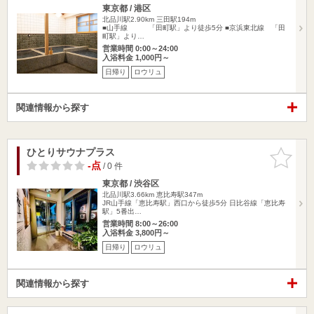
東京都 / 港区
北品川駅2.90km
三田駅194m
■山手線 「田町駅」より徒歩5分 ■京浜東北線 「田
町駅」より…
営業時間 0:00～24:00
入浴料金 1,000円～
日帰り
ロウリュ
関連情報から探す
ひとりサウナプラス
お気に入
りに追加
-点
/ 0 件
東京都 / 渋谷区
北品川駅3.66km
恵比寿駅347m
JR山手線「恵比寿駅」西口から徒歩5分 日比谷線「恵比寿
駅」5番出…
営業時間 8:00～26:00
入浴料金 3,800円～
日帰り
ロウリュ
関連情報から探す