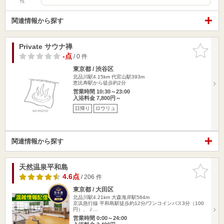
性
関連情報から探す
Private サウナ禅
お気に入
りに追加
-点
/ 0 件
東京都 / 渋谷区
北品川駅4.15km
代官山駅393m
恵比寿駅から徒歩約2分
営業時間 10:30～23:00
入浴料金 7,800円～
日帰り
ロウリュ
関連情報から探す
天然温泉平和島
お気に入
りに追加
4.6点
/ 206 件
東京都 / 大田区
北品川駅4.21km
大森海岸駅584m
京浜急行線 平和島駅徒歩約12分/ワンコインバス3分（100
円）、Ｊ…
営業時間 0:00～24:00