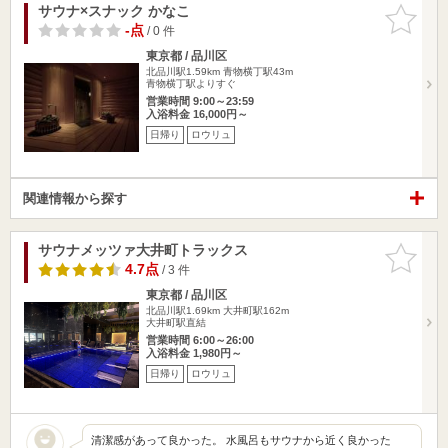
サウナ×スナック かなこ
お気に入
りに追加
-点
/ 0 件
東京都 / 品川区
北品川駅1.59km
青物横丁駅43m
青物横丁駅よりすぐ
営業時間 9:00～23:59
入浴料金 16,000円～
日帰り
ロウリュ
関連情報から探す
サウナメッツァ大井町トラックス
お気に入
りに追加
4.7点
/ 3 件
東京都 / 品川区
北品川駅1.69km
大井町駅162m
大井町駅直結
営業時間 6:00～26:00
入浴料金 1,980円～
日帰り
ロウリュ
清潔感があって良かった。 水風呂もサウナから近く良かった