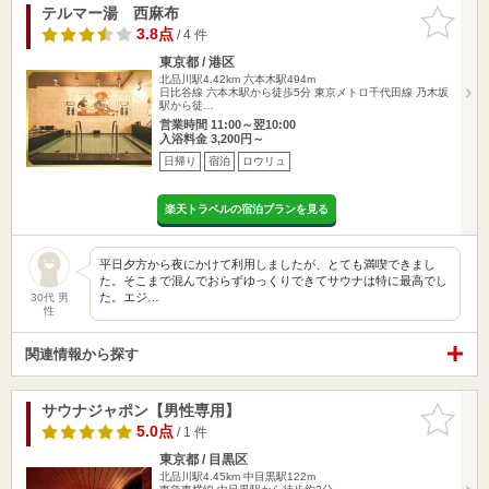
テルマー湯 西麻布
お気に入
りに追加
3.8点
/ 4 件
東京都 / 港区
北品川駅4.42km
六本木駅494m
日比谷線 六本木駅から徒歩5分 東京メトロ千代田線 乃木坂
駅から徒…
営業時間 11:00～翌10:00
入浴料金 3,200円～
日帰り
宿泊
ロウリュ
楽天トラベルの宿泊プランを見る
平日夕方から夜にかけて利用しましたが、とても満喫できまし
た。そこまで混んでおらずゆっくりできてサウナは特に最高でし
た。エジ…
30代 男
性
関連情報から探す
サウナジャポン【男性専用】
お気に入
りに追加
5.0点
/ 1 件
東京都 / 目黒区
北品川駅4.45km
中目黒駅122m