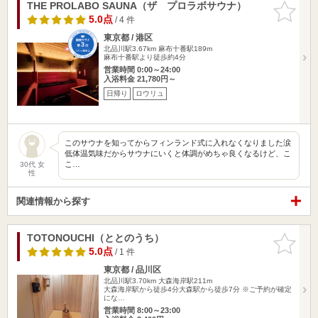
THE PROLABO SAUNA（ザ プロラボサウナ）
お気に入
りに追加
5.0点
/ 4 件
東京都 / 港区
北品川駅3.67km
麻布十番駅189m
麻布十番駅より徒歩約4分
営業時間 0:00～24:00
入浴料金 21,780円～
日帰り
ロウリュ
このサウナを知ってからフィンランド式に入れなくなりました涙
低体温気味だからサウナにいくと体調がめちゃ良くなるけど、こ
こ…
30代 女
性
関連情報から探す
TOTONOUCHI（ととのうち）
お気に入
りに追加
5.0点
/ 1 件
東京都 / 品川区
北品川駅3.70km
大森海岸駅211m
大森海岸駅から徒歩4分 ​大森駅から徒歩7分 ※ご予約が確定
にな…
営業時間 8:00～23:00