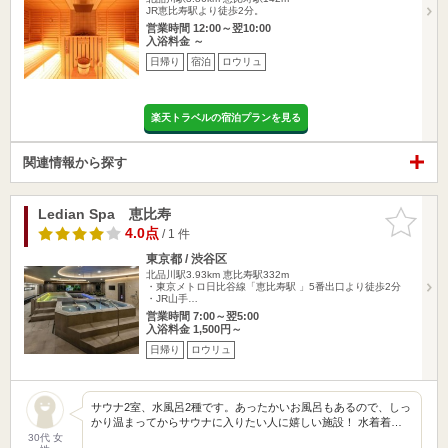
JR恵比寿駅より徒歩2分。
営業時間 12:00～翌10:00
入浴料金 ～
日帰り
宿泊
ロウリュ
楽天トラベルの宿泊プランを見る
関連情報から探す
Ledian Spa 恵比寿
お気に入
りに追加
4.0点
/ 1 件
東京都 / 渋谷区
北品川駅3.93km
恵比寿駅332m
・東京メトロ日比谷線「恵比寿駅 」5番出口より徒歩2分
・JR山手…
営業時間 7:00～翌5:00
入浴料金 1,500円～
日帰り
ロウリュ
サウナ2室、水風呂2種です。あったかいお風呂もあるので、しっ
かり温まってからサウナに入りたい人に嬉しい施設！ 水着着…
30代 女