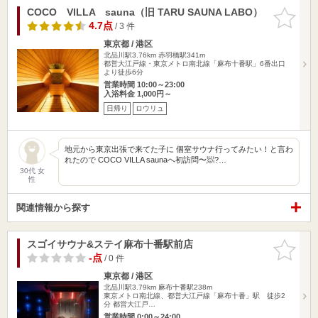
COCO VILLA sauna（旧 TARU SAUNA LABO）
お気に入
りに追加
4.7点
/ 3 件
東京都 / 港区
北品川駅3.76km
赤羽橋駅341m
都営大江戸線・東京メトロ南北線「麻布十番駅」6番出口
より徒歩6分
営業時間 10:00～23:00
入浴料金 1,000円～
日帰り
ロウリュ
地元から東京出張で来てた子に 個室サウナ行ってみたい！と言わ
れたので COCO VILLA saunaへ初訪問〜🧖?…
30代 女
性
関連情報から探す
スゴイサウナ&ステイ麻布十番駅前店
お気に入
りに追加
-点
/ 0 件
東京都 / 港区
北品川駅3.79km
麻布十番駅238m
東京メトロ南北線、都営大江戸線「麻布十番」駅 徒歩2
分 都営大江戸…
営業時間 0:00～24:00