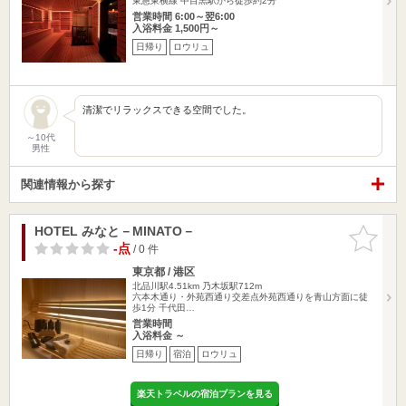
東急東横線 中目黒駅から徒歩約2分
営業時間 6:00～翌6:00
入浴料金 1,500円～
日帰り
ロウリュ
清潔でリラックスできる空間でした。
～10代
男性
関連情報から探す
HOTEL みなと－MINATO－
お気に入
りに追加
-点
/ 0 件
東京都 / 港区
北品川駅4.51km
乃木坂駅712m
六本木通り・外苑西通り交差点外苑西通りを青山方面に徒
歩1分 千代田…
営業時間
入浴料金 ～
日帰り
宿泊
ロウリュ
楽天トラベルの宿泊プランを見る