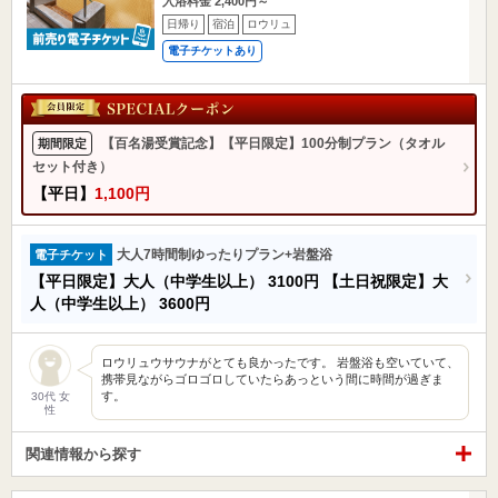
入浴料金 2,400円～
日帰り
宿泊
ロウリュ
電子チケットあり
【百名湯受賞記念】【平日限定】100分制プラン（タオル
期間限定
セット付き）
【平日】
1,100円
大人7時間制ゆったりプラン+岩盤浴
電子チケット
【平日限定】大人（中学生以上）
3100円
【土日祝限定】大
人（中学生以上）
3600円
ロウリュウサウナがとても良かったです。 岩盤浴も空いていて、
携帯見ながらゴロゴロしていたらあっという間に時間が過ぎま
す。
30代 女
性
関連情報から探す