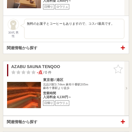
入浴料金 3,400円～
日帰り
ロウリュ
無料のお菓子とコーヒーもありますので、コスパ最高です。
30代 男
性
関連情報から探す
AZABU SAUNA TENQOO
お気に入
りに追加
-点
/ 0 件
東京都 / 港区
北品川駅3.74km
麻布十番駅205m
麻布十番駅より徒歩
営業時間
入浴料金 4,130円～
日帰り
ロウリュ
関連情報から探す