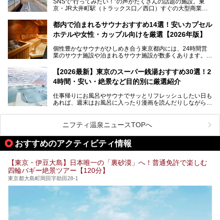
SNSで“行ってみたい！”の声がたくさんの話題の施設。東
京・JR大井町駅（トラックス口／西口）すぐの大型商業施
本記事では、そもそもこれらがどんな銭湯なのか、その気に
設・大井町 トラックスに、2026年3月28日、「サウナメッ
なる違いを分かりやすく解説！さらに、都内で絶対に外せな
ツァ大井町トラックス」がニューオープン。施設の様子をレ
いおしゃれな名店15選を、おすすめの順番で一挙にご紹介
都内で泊まれるサウナおすすめ14選！安いカプセル
ポ―トします。
します。
ホテルや女性・カップル向けを厳選【2026年版】
個性豊かなサウナがひしめき合う東京都内には、24時間営
業のサウナ施設や泊まれるサウナ施設が数多くあります。
終電を逃した深夜の利用に限らず、時間を気にしないサウナ
を旅の目的とする「サ旅」や自分へのご褒美のための宿泊な
【2026最新】東京のスーパー銭湯おすすめ30選！2
ど、自分の好きなタイミングで好きなだけサ活ができるのが
4時間・安い・絶景など目的別に厳選紹介
魅力です。
仕事帰りにお風呂やサウナでサッとリフレッシュしたい日も
最近では、男性専用施設だけでなく、カップルや女性に嬉し
あれば、週末はお風呂に入ったり漫画を読んだりしながら一
い個室サウナも増えてきました。
日中ダラダラ過ごしたい日もあると思います。
この記事では、東京都内にある24時間営業のサウナの中か
また、終電を逃してしまい、「このまま朝までゆっくりでき
ら、特におすすめしたい施設14選をご紹介します。
ニフティ温泉ニュースTOPへ
る場所があれば」と探した経験がある人も多いのではないで
宿泊可能な施設もピックアップしているので、ぜひチェック
しょうか。
してみてください。
おすすめのアクティビティ情報
そこで本記事では、東京でおすすめのスーパー銭湯を、目的
別に厳選した30施設からご紹介します。
【東京・伊豆大島】日本唯一の「裏砂漠」へ！普通免許で楽しむ
24時間営業で宿泊できる施設や、1,000円以下で楽しめる安
四輪バギー絶景ツアー【120分】
い施設、デートや休日レジャーにもぴったりなエンタメ要素
が充実した施設など、利用のシーンに合わせて参考にしてく
東京都大島町岡田字助田28-1
ださい。