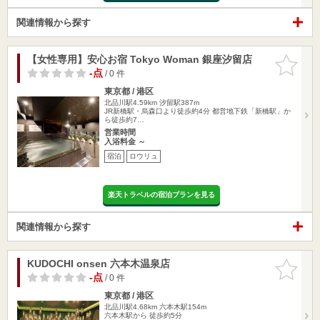
関連情報から探す
【女性専用】安心お宿 Tokyo Woman 銀座汐留店
お気に入
りに追加
-点
/ 0 件
東京都 / 港区
北品川駅4.59km
汐留駅387m
JR新橋駅・烏森口より徒歩約4分 都営地下鉄「新橋駅」か
ら徒歩約7…
営業時間
入浴料金 ～
宿泊
ロウリュ
楽天トラベルの宿泊プランを見る
関連情報から探す
KUDOCHI onsen 六本木温泉店
お気に入
りに追加
-点
/ 0 件
東京都 / 港区
北品川駅4.68km
六本木駅154m
六本木駅から 徒歩約5分