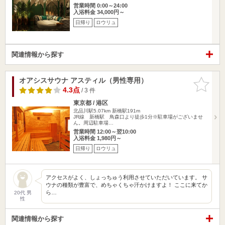
営業時間 0:00～24:00
入浴料金 34,000円～
日帰り
ロウリュ
関連情報から探す
オアシスサウナ アスティル（男性専用）
お気に入
りに追加
4.3点
/ 3 件
東京都 / 港区
北品川駅5.07km
新橋駅191m
JR線 新橋駅 鳥森口より徒歩1分※駐車場がございませ
ん。周辺駐車場…
営業時間 12:00～翌10:00
入浴料金 1,980円～
日帰り
ロウリュ
アクセスがよく、しょっちゅう利用させていただいています。 サ
ウナの種類が豊富で、めちゃくちゃ汗かけますよ！ ここに来てか
ら…
20代 男
性
関連情報から探す