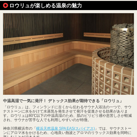
ロウリュが楽しめる温泉の魅力
中温高湿で一気に発汗！ デトックス効果が期待できる「ロウリュ」
「ロウリュ」は、フィンランドに古くから伝わるサウナ入浴法の一つで、サウ
ナストーンに水をかけて水蒸気を発生させて発汗を促進させる効果がありま
す。ロウリュは80℃以下の中温高湿のため、肌のピリピリ感や息苦しさが軽減
され、サウナが苦手な人でも利用しやすいのが特徴。
神奈川県横浜市の「
横浜天然温泉 SPA EAS(スパイアス)
」では、サウナストー
ンにアロマ水をかけるため、心地良い熱波とアロマのリラックス効果を同時に