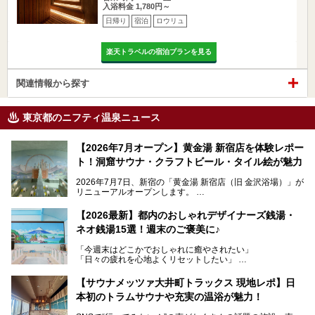
入浴料金 1,780円～
日帰り
宿泊
ロウリュ
楽天トラベルの宿泊プランを見る
関連情報から探す
東京都のニフティ温泉ニュース
【2026年7月オープン】黄金湯 新宿店を体験レポー
ト！洞窟サウナ・クラフトビール・タイル絵が魅力
2026年7月7日、新宿の「黄金湯 新宿店（旧 金沢浴場）」が
リニューアルオープンします。
レトロでノスタルジックなタイル絵はそのまま、昔からここ
【2026最新】都内のおしゃれデザイナーズ銭湯・
を知る地元の人にも、新しく足を運んでくれる人にも愛され
ネオ銭湯15選！週末のご褒美に♪
る、今の時代の"銭湯"として生まれ変わりました。洞窟のよ
うなユニークなサウナ、自家醸造のクラフトビールが飲める
「今週末はどこかでおしゃれに癒やされたい」
ビアバーなど、新しく登場したスポットも併せて紹介しま
「日々の疲れを心地よくリセットしたい」
す。充実した設備があるのに、基本の入浴料が銭湯価格の5
──そんなときにおすすめなのが、今、都内で大きなブーム
50円というのも嬉しすぎます！
となっている新しいスタイルの銭湯です。
【サウナメッツァ大井町トラックス 現地レポ】日
本初のトラムサウナや充実の温浴が魅力！
最近、SNSやメディアで「デザイナーズ銭湯」や「ネオ銭
湯」という言葉をよく耳にしませんか？