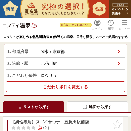
購入済チケットはこちら
ログイン
履歴
メニュー
ロウリュが楽しめる北品川駅(東京都)近くの温泉、日帰り温泉、スーパー銭湯おすすめ
1. 都道府県
関東 / 東京都
2. 沿線・駅
北品川駅
3. こだわり条件
ロウリュ
こだわり条件を変更する
リストから探す
地図から探す
【男性専用】スゴイサウナ 五反田駅前店
お気に入
りに追加
-点
/ 0 件