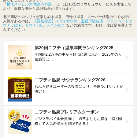
楽しむことができます。
「
横濱スパヒルズ 竜泉寺の湯
」は、1日18回のロウリュウサービスを実施して
おり、爽快な発汗と温熱効果が得られます。
北品川駅のロウリュが楽しめる温泉、日帰り温泉、スーパー銭湯の中でも特に
人気があるのは、
【男性専用】スゴイサウナ 五反田駅前店
、
プライベートサ
ウナ Ladle
、
サウナ×スナック かなこ
などの施設です。ぜひ一度は足を運んで
みてください。
第20回ニフティ温泉年間ランキング2025
全国約2.2万件の中から頂点に選ばれた、2025年の人
気施設は…
ニフティ温泉 サウナランキング2026
おふろ好きユーザーの投票により、全国No.1サウナが
決定！
ニフティ温泉プレミアムクーポン
ノジマモバイル会員向け 通常よりもお得な「特別価
格」で人気の温泉を満喫できる！