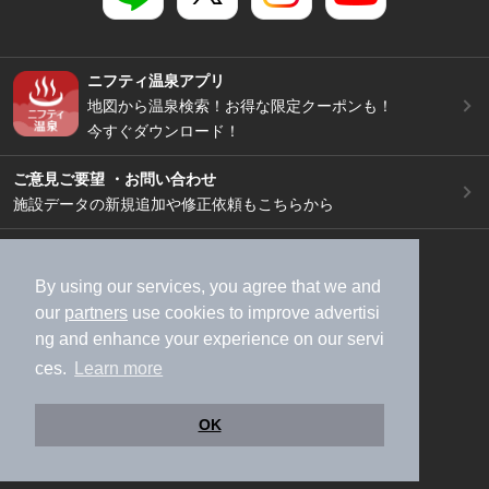
ニフティ温泉アプリ
地図から温泉検索！お得な限定クーポンも！
今すぐダウンロード！
ご意見ご要望 ・お問い合わせ
施設データの新規追加や修正依頼もこちらから
スマートフォン
/
PC
加盟店募集（資料請求）
広告出稿のご案内
By using our services, you agree that we and
our
partners
use cookies to improve advertisi
利用規約
ライフスタイルMEMBERS+規約
ng and enhance your experience on our servi
特定商取引法に基づく表記
ヘルプ
採用情報
ces.
Learn more
運営会社
個人情報保護ポリシー
©NIFTY Lifestyle Co., Ltd.
OK