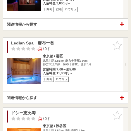
入浴料金 3,000円～
日帰り
宿泊
ロウリュ
関連情報から探す
Ledian Spa 麻布十番
お気に入
りに追加
-点
/ 0 件
東京都 / 港区
北品川駅3.81km
麻布十番駅330m
都営⼤江⼾線「麻布十番駅」徒歩3分
営業時間 7:00～翌5:00
入浴料金 11,000円～
日帰り
ロウリュ
関連情報から探す
ドシー恵比寿
お気に入
りに追加
-点
/ 0 件
東京都 / 渋谷区
北品川駅3.86km
恵比寿駅142m