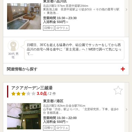
東京都 / 品川区
北品川駅2.57km
荏原中延駅294m
東急池上線 荏原中延駅より徒歩5分 ＜その他の最寄り駅
＞ 東急池…
営業時間 15:30～23:30
入浴料金 550円～
日帰り
ロウリュ
日曜日、35℃を超える猛暑の中、砧公園でサッカーをしてから西
品川の自宅へ帰る途中に「富士見湯」へ！WEBで調べて気になっ
て…
30代 男
性
関連情報から探す
アクアガーデン三越湯
お気に入
りに追加
3.0点
/ 2 件
東京都 / 港区
北品川駅2.82km
白金台駅791m
山手線「渋谷」駅よりバス。「北里研究所」下車、徒歩0
分 首都高速…
営業時間 15:30～22:00
入浴料金 550円～
日帰り
ロウリュ