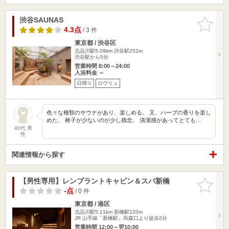
渋谷SAUNAS
お気に入
りに追加
4.3点
/ 3 件
東京都 / 渋谷区
北品川駅5.09km
渋谷駅252m
渋谷駅から5分
営業時間 8:00～24:00
入浴料金 ～
日帰り
ロウリュ
色々な種類のサウナがあり、楽しめる。 又、ハーブの香りを楽し
めた。 椅子が少ないのが少し残念。 清潔感があってとても…
40代 男
性
関連情報から探す
【男性専用】レンブラントキャビン＆スパ新橋
お気に入
りに追加
-点
/ 0 件
東京都 / 港区
北品川駅5.11km
新橋駅220m
JR 山手線「新橋駅」烏森口より徒歩2分
営業時間 12:00～翌10:00