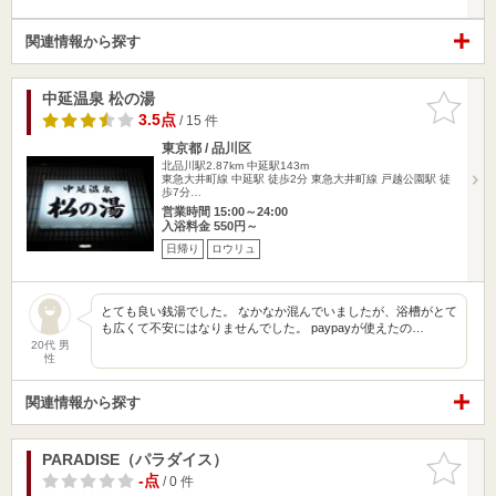
関連情報から探す
中延温泉 松の湯
お気に入
りに追加
3.5点
/ 15 件
東京都 / 品川区
北品川駅2.87km
中延駅143m
東急大井町線 中延駅 徒歩2分 東急大井町線 戸越公園駅 徒
歩7分…
営業時間 15:00～24:00
入浴料金 550円～
日帰り
ロウリュ
とても良い銭湯でした。 なかなか混んでいましたが、浴槽がとて
も広くて不安にはなりませんでした。 paypayが使えたの…
20代 男
性
関連情報から探す
PARADISE（パラダイス）
お気に入
りに追加
-点
/ 0 件